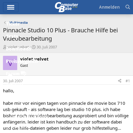
Hauptmenü
Anmelden
Multimedia
Ticker
Pinnacle Studio 10 Plus - Brauche Hilfe bei
Tests
Videobearbeitung
E
E
violet velvet
30. Juli 2007
Downloads
r
r
s
s
violet velvet
V
Preisvergleich
t
t
Gast
e
e
l
l
Forum
l
l
30. Juli 2007
#1
e
t
Aktuelles
r
a
hallo,
m
Empfohlene Inhalte
habe mir vor einigen tagen von pinnacle die movie box 710
Neue Beiträge
usb gekauft - als software lag bei studio 10 plus. ich habe
bisher noch nie videobearbeitung ausprobiert und bin völlige
Neueste Aktivitäten
anfängerin. leider ist kein handbuch zu der software dabei
Leserartikel
und die hilfe-dateien geben leider nur grob hilfestellung...