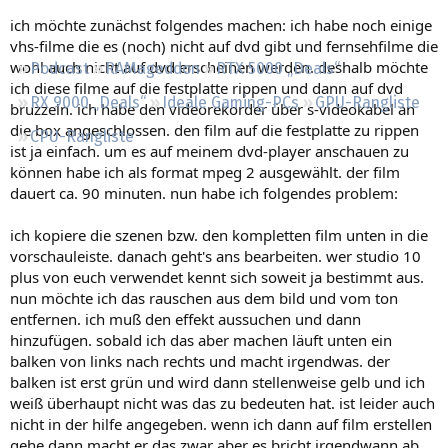
Regeln
ich möchte zunächst folgendes machen: ich habe noch einige
vhs-filme die es (noch) nicht auf dvd gibt und fernsehfilme die
wohl auch nicht auf dvd erscheinen werden. deshalb möchte
Podcast
RAMageddon
RTX 5000 „Deals“
ich diese filme auf die festplatte rippen und dann auf dvd
RX 9000 „Deals“
Ideale Gaming-PCs
GPU-Rangliste
bruzzeln. ich habe den videorekorder über s-videokabel an
die box angeschlossen. den film auf die festplatte zu rippen
CPU-Rangliste
ist ja einfach. um es auf meinem dvd-player anschauen zu
können habe ich als format mpeg 2 ausgewählt. der film
dauert ca. 90 minuten. nun habe ich folgendes problem:
ich kopiere die szenen bzw. den kompletten film unten in die
vorschauleiste. danach geht's ans bearbeiten. wer studio 10
plus von euch verwendet kennt sich soweit ja bestimmt aus.
nun möchte ich das rauschen aus dem bild und vom ton
entfernen. ich muß den effekt aussuchen und dann
hinzufügen. sobald ich das aber machen läuft unten ein
balken von links nach rechts und macht irgendwas. der
balken ist erst grün und wird dann stellenweise gelb und ich
weiß überhaupt nicht was das zu bedeuten hat. ist leider auch
nicht in der hilfe angegeben. wenn ich dann auf film erstellen
gehe dann macht er das zwar aber es bricht irgendwann ab.