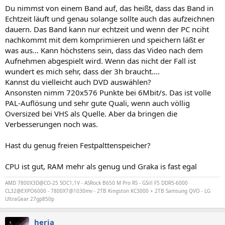
Du nimmst von einem Band auf, das heißt, dass das Band in
Echtzeit läuft und genau solange sollte auch das aufzeichnen
dauern. Das Band kann nur echtzeit und wenn der PC nciht
nachkommt mit dem komprimieren und speichern läßt er
was aus... Kann höchstens sein, dass das Video nach dem
Aufnehmen abgespielt wird. Wenn das nicht der Fall ist
wundert es mich sehr, dass der 3h braucht....
Kannst du vielleicht auch DVD auswählen?
Ansonsten nimm 720x576 Punkte bei 6Mbit/s. Das ist volle
PAL-Auflösung und sehr gute Quali, wenn auch völlig
Oversized bei VHS als Quelle. Aber da bringen die
Verbesserungen noch was.
Hast du genug freien Festpalttenspeicher?
CPU ist gut, RAM mehr als genug und Graka is fast egal
AMD 7800X3D@CO-25 SOC1,1V - ASRock B650 M Pro RS - GSill F5 DDR5-6000
CL32@EXPO6000 - 7800XT@1030mv - 2TB Kingston KC3000 + 2TB Samsung QVO - LG
UltraGear 27gp850p
herja