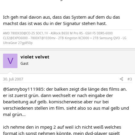
Ich geh mal davon aus, dass das System auf dem du das
machst das ist was du in der Signatur stehen hast.
AMD 7800X3D@CO-25 SOC1,1V - ASRock B650 M Pro RS - GSill F5 DDR5-6000
CL32@EXPO6000 - 7800XT@1030mv - 2TB Kingston KC3000 + 2TB Samsung QVO - LG
UltraGear 27gp850p
violet velvet
V
Gast
30. Juli 2007
#3
@Sannyboy111985: der balken zeigt die länge des films an.
er ist zuerst grün. dann wechselt er nach eingabe der
bearbeitung auf gelb. komischerweise aber nur bei
verschiedenen stellen im film. sieht also so aus mal gelb und
mal grün...
ich nehme den in mpeg 2 auf weil ich nicht weiß welches
format ich sonst nehmen könnte. mein dvd-player spielt