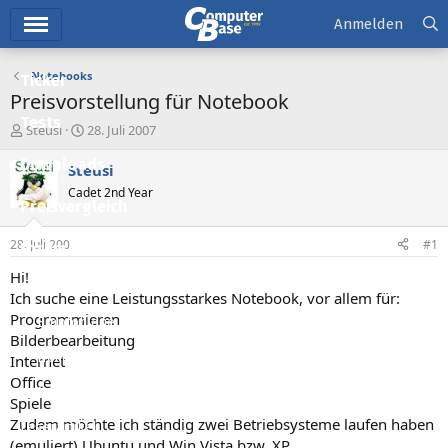
Hauptmenü
Anmelden
Notebooks
Ticker
Preisvorstellung für Notebook
Tests
E
E
Steusi
28. Juli 2007
r
r
Downloads
s
s
Steusi
t
t
Cadet 2nd Year
e
e
Preisvergleich
l
l
l
l
28. Juli 2007
#1
Forum
e
t
r
a
Hi!
Aktuelles
m
Ich suche eine Leistungsstarkes Notebook, vor allem für:
Programmieren
Empfohlene Inhalte
Bilderbearbeitung
Neue Beiträge
Internet
Office
Neueste Aktivitäten
Spiele
Zudem möchte ich ständig zwei Betriebsysteme laufen haben
Leserartikel
(emuliert) Ubuntu und Win Vista bzw. XP