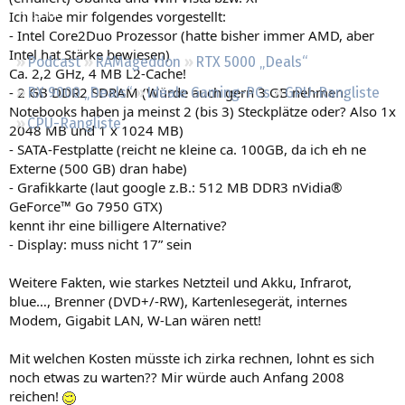
Regeln
Ich habe mir folgendes vorgestellt:
- Intel Core2Duo Prozessor (hatte bisher immer AMD, aber
Intel hat Stärke bewiesen)
Podcast
RAMageddon
RTX 5000 „Deals“
Ca. 2,2 GHz, 4 MB L2-Cache!
- 2 GB DDR2 SDRAM (Würde auch gern 3 GB nehmen.
RX 9000 „Deals“
Ideale Gaming-PCs
GPU-Rangliste
Notebooks haben ja meinst 2 (bis 3) Steckplätze oder? Also 1x
CPU-Rangliste
2048 MB und 1 x 1024 MB)
- SATA-Festplatte (reicht ne kleine ca. 100GB, da ich eh ne
Externe (500 GB) dran habe)
- Grafikkarte (laut google z.B.: 512 MB DDR3 nVidia®
GeForce™ Go 7950 GTX)
kennt ihr eine billigere Alternative?
- Display: muss nicht 17” sein
Weitere Fakten, wie starkes Netzteil und Akku, Infrarot,
blue…, Brenner (DVD+/-RW), Kartenlesegerät, internes
Modem, Gigabit LAN, W-Lan wären nett!
Mit welchen Kosten müsste ich zirka rechnen, lohnt es sich
noch etwas zu warten?? Mir würde auch Anfang 2008
reichen!