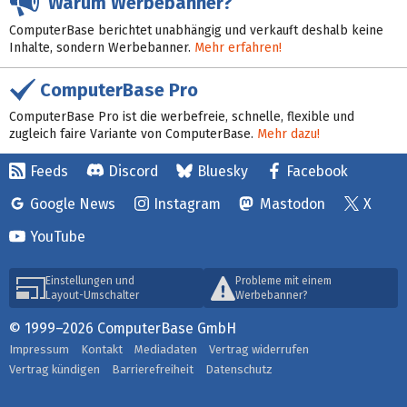
Warum Werbebanner?
ComputerBase berichtet unabhängig und verkauft deshalb keine
Inhalte, sondern Werbebanner.
Mehr erfahren!
ComputerBase Pro
ComputerBase Pro ist die werbefreie, schnelle, flexible und
zugleich faire Variante von ComputerBase.
Mehr dazu!
Feeds
Discord
Bluesky
Facebook
Google News
Instagram
Mastodon
X
YouTube
Einstellungen und
Probleme mit einem
Layout-Umschalter
Werbebanner?
© 1999–2026 ComputerBase GmbH
Impressum
Kontakt
Mediadaten
Vertrag widerrufen
Vertrag kündigen
Barrierefreiheit
Datenschutz