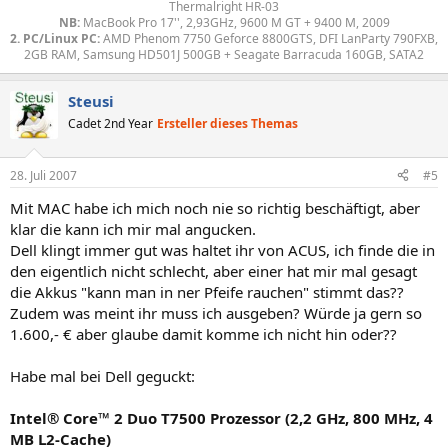
Thermalright HR-03
NB:
MacBook Pro 17'', 2,93GHz, 9600 M GT + 9400 M, 2009
2. PC/Linux PC:
AMD Phenom 7750 Geforce 8800GTS, DFI LanParty 790FXB,
2GB RAM, Samsung HD501J 500GB + Seagate Barracuda 160GB, SATA2​
Steusi
Cadet 2nd Year
Ersteller dieses Themas
28. Juli 2007
#5
Mit MAC habe ich mich noch nie so richtig beschäftigt, aber
klar die kann ich mir mal angucken.
Dell klingt immer gut was haltet ihr von ACUS, ich finde die in
den eigentlich nicht schlecht, aber einer hat mir mal gesagt
die Akkus "kann man in ner Pfeife rauchen" stimmt das??
Zudem was meint ihr muss ich ausgeben? Würde ja gern so
1.600,- € aber glaube damit komme ich nicht hin oder??
Habe mal bei Dell geguckt:
Intel® Core™ 2 Duo T7500 Prozessor (2,2 GHz, 800 MHz, 4
MB L2-Cache)