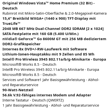
Original Windows Vista™ Home Premium (32 Bit) -
Deutsch
Rubinrot mit Mikro-Satin-Oberfläche & 2.0-Megapixel-Kamera
15,4" Breitbild WXGA+ (1440 x 900) TFT-Display mit
TrueLife™
2048 MB 667 MHz Dual-Channel DDR2 SDRAM [2 x 1024]
SATA-Festplatte mit 160 GB (5.400 U/Min.)
nVidia® GeForce™ Go 8600M GT mit 256 MB dediziertem
DDR2-Grafikspeicher
Internes 8x DVD+/-RW-Laufwerk mit Software
Lithium-Ionen-Hauptakku mit 9 Zellen und 85 Wh
Intel® Pro Wireless 3945 802.11a/b/g-Minikarte - Europa
Microsoft® Works 8.5 - Deutsch
Intel® Pro Wireless 3945 802.11a/b/g-Minikarte - Europa
Microsoft® Works 8.5 - Deutsch
Services und Software1 Jahr Basisgewährleistung - Abhol-
und Reparaturservice
90-Watt-Netzteil
56.6k V.92-fähiges internes Modem und Adapter
Interne Tastatur - Deutsch (QWERTZ)
1 Jahr Basisgewährleistung - Abhol- und Reparaturservice