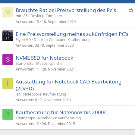
Bräuchte Rat bei Preisvorstellung des Pc´s
M
e
miro85
Desktop-Computer
Antworten
15
10. September 2024
s
p
Eine Preisvorstellung meines zukünfrtigen PC's
e
PlyfexHD
Desktop-Computer: Kaufberatung
r
Antworten
32
8. September 2020
r
t
NVME SSD für Notebook
S
Starlord85
Massenspeicher
Antworten
11
28. November 2021
Ausstattung für Notebook CAD-Bearbeitung
I
(2D/3D)
isd
Notebooks: Kaufberatung
Antworten
6
7. November 2019
Kaufberatung für Notebook bis 2000€
T
Thomasspe
Notebooks: Kaufberatung
Antworten
12
26. Dezember 2015