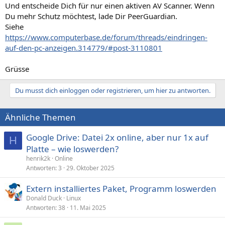
Und entscheide Dich für nur einen aktiven AV Scanner. Wenn
Messenger\8876480\Program\BWPlugProtocol-8876480.dll
O18 - Protocol: bwt0 - {09596BB5-E970-4EC3-BC1C-6DBFF3152715} -
Du mehr Schutz möchtest, lade Dir PeerGuardian.
C:\Programme\Logitech\Desktop
Siehe
Messenger\8876480\Program\BWPlugProtocol-8876480.dll
https://www.computerbase.de/forum/threads/eindringen-
O18 - Protocol: bwt0s - {09596BB5-E970-4EC3-BC1C-6DBFF3152715} -
auf-den-pc-anzeigen.314779/#post-3110801
C:\Programme\Logitech\Desktop
Messenger\8876480\Program\BWPlugProtocol-8876480.dll
Grüsse
O18 - Protocol: bwu0 - {09596BB5-E970-4EC3-BC1C-6DBFF3152715} -
C:\Programme\Logitech\Desktop
Messenger\8876480\Program\BWPlugProtocol-8876480.dll
Du musst dich einloggen oder registrieren, um hier zu antworten.
O18 - Protocol: bwu0s - {09596BB5-E970-4EC3-BC1C-6DBFF3152715}
- C:\Programme\Logitech\Desktop
Messenger\8876480\Program\BWPlugProtocol-8876480.dll
Ähnliche Themen
O18 - Protocol: bwv0 - {09596BB5-E970-4EC3-BC1C-6DBFF3152715} -
C:\Programme\Logitech\Desktop
Google Drive: Datei 2x online, aber nur 1x auf
H
Messenger\8876480\Program\BWPlugProtocol-8876480.dll
Platte – wie loswerden?
O18 - Protocol: bwv0s - {09596BB5-E970-4EC3-BC1C-6DBFF3152715}
henrik2k
Online
- C:\Programme\Logitech\Desktop
Messenger\8876480\Program\BWPlugProtocol-8876480.dll
Antworten
3
29. Oktober 2025
O18 - Protocol: bww0 - {09596BB5-E970-4EC3-BC1C-6DBFF3152715} -
C:\Programme\Logitech\Desktop
Extern installiertes Paket, Programm loswerden
Messenger\8876480\Program\BWPlugProtocol-8876480.dll
Donald Duck
Linux
O18 - Protocol: bww0s - {09596BB5-E970-4EC3-BC1C-6DBFF3152715}
Antworten
38
11. Mai 2025
- C:\Programme\Logitech\Desktop
Messenger\8876480\Program\BWPlugProtocol-8876480.dll