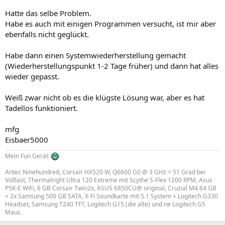
C:\Programme\Logitech\Desktop
Messenger\8876480\Program\BWPlugProtocol-8876480.dll
Hatte das selbe Problem.
O18 - Protocol: bwd0 - {09596BB5-E970-4EC3-BC1C-6DBFF3152715} -
Habe es auch mit einigen Programmen versucht, ist mir aber
C:\Programme\Logitech\Desktop
ebenfalls nicht geglückt.
Messenger\8876480\Program\BWPlugProtocol-8876480.dll
O18 - Protocol: bwd0s - {09596BB5-E970-4EC3-BC1C-6DBFF3152715}
Habe dann einen Systemwiederherstellung gemacht
- C:\Programme\Logitech\Desktop
Messenger\8876480\Program\BWPlugProtocol-8876480.dll
(Wiederherstellungspunkt 1-2 Tage früher) und dann hat alles
O18 - Protocol: bwe0 - {09596BB5-E970-4EC3-BC1C-6DBFF3152715} -
wieder gepasst.
C:\Programme\Logitech\Desktop
Messenger\8876480\Program\BWPlugProtocol-8876480.dll
Weiß zwar nicht ob es die klügste Lösung war, aber es hat
O18 - Protocol: bwe0s - {09596BB5-E970-4EC3-BC1C-6DBFF3152715}
Tadellos funktioniert.
- C:\Programme\Logitech\Desktop
Messenger\8876480\Program\BWPlugProtocol-8876480.dll
O18 - Protocol: bwf0 - {09596BB5-E970-4EC3-BC1C-6DBFF3152715} -
mfg
C:\Programme\Logitech\Desktop
Eisbaer5000
Messenger\8876480\Program\BWPlugProtocol-8876480.dll
O18 - Protocol: bwf0s - {09596BB5-E970-4EC3-BC1C-6DBFF3152715} -
Mein Fun Gerät:
C:\Programme\Logitech\Desktop
Antec Ninehundred, Corsair HX520 W, Q6600 G0 @ 3 GHz = 51 Grad bei
Messenger\8876480\Program\BWPlugProtocol-8876480.dll
Volllast, Thermalright Ultra 120 Extreme mit Scythe S-Flex 1200 RPM, Asus
O18 - Protocol: bwfile-8876480 - {9462A756-7B47-47BC-8C80-
P5K-E WiFi, 6 GB Corsair Twin2x, ASUS 6850CU@ original, Cruzial M4 64 GB
C34B9B80B32B} - C:\Programme\Logitech\Desktop
+ 2x Samsung 500 GB SATA, X-Fi Soundkarte mit 5.1 System + Logitech G330
Messenger\8876480\Program\GAPlugProtocol-8876480.dll
Headset, Samsung T240 TFT, Logitech G15 (die alte) und ne Logitech G5
O18 - Protocol: bwg0 - {09596BB5-E970-4EC3-BC1C-6DBFF3152715} -
Maus
C:\Programme\Logitech\Desktop