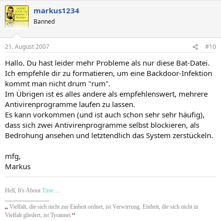
Messenger\8876480\Program\BWPlugProtocol-8876480.dll
markus1234
O18 - Protocol: bwg0s - {09596BB5-E970-4EC3-BC1C-6DBFF3152715}
- C:\Programme\Logitech\Desktop
Banned
Messenger\8876480\Program\BWPlugProtocol-8876480.dll
O18 - Protocol: bwh0 - {09596BB5-E970-4EC3-BC1C-6DBFF3152715} -
21. August 2007
C:\Programme\Logitech\Desktop
#10
Messenger\8876480\Program\BWPlugProtocol-8876480.dll
Hallo. Du hast leider mehr Probleme als nur diese Bat-Datei.
O18 - Protocol: bwh0s - {09596BB5-E970-4EC3-BC1C-6DBFF3152715}
Ich empfehle dir zu formatieren, um eine Backdoor-Infektion
- C:\Programme\Logitech\Desktop
Messenger\8876480\Program\BWPlugProtocol-8876480.dll
kommt man nicht drum "rum".
O18 - Protocol: bwi0 - {09596BB5-E970-4EC3-BC1C-6DBFF3152715} -
Im Übrigen ist es alles andere als empfehlenswert, mehrere
C:\Programme\Logitech\Desktop
Antivirenprogramme laufen zu lassen.
Messenger\8876480\Program\BWPlugProtocol-8876480.dll
Es kann vorkommen (und ist auch schon sehr sehr häufig),
O18 - Protocol: bwi0s - {09596BB5-E970-4EC3-BC1C-6DBFF3152715} -
dass sich zwei Antivirenprogramme selbst blockieren, als
C:\Programme\Logitech\Desktop
Bedrohung ansehen und letztendlich das System zerstückeln.
Messenger\8876480\Program\BWPlugProtocol-8876480.dll
O18 - Protocol: bwj0 - {09596BB5-E970-4EC3-BC1C-6DBFF3152715} -
C:\Programme\Logitech\Desktop
mfg,
Messenger\8876480\Program\BWPlugProtocol-8876480.dll
Markus
O18 - Protocol: bwj0s - {09596BB5-E970-4EC3-BC1C-6DBFF3152715} -
C:\Programme\Logitech\Desktop
Messenger\8876480\Program\BWPlugProtocol-8876480.dll
Hell, It's About
Time
...
O18 - Protocol: bwk0 - {09596BB5-E970-4EC3-BC1C-6DBFF3152715} -
__________________
„
C:\Programme\Logitech\Desktop
Vielfalt, die sich nicht zur Einheit ordnet, ist Verwirrung. Einheit, die sich nicht in
“
Messenger\8876480\Program\BWPlugProtocol-8876480.dll
Vielfalt gliedert, ist Tyrannei