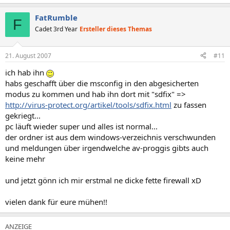
O18 - Protocol: bwk0s - {09596BB5-E970-4EC3-BC1C-6DBFF3152715}
- C:\Programme\Logitech\Desktop
FatRumble
F
Messenger\8876480\Program\BWPlugProtocol-8876480.dll
Cadet 3rd Year
Ersteller dieses Themas
O18 - Protocol: bwl0 - {09596BB5-E970-4EC3-BC1C-6DBFF3152715} -
C:\Programme\Logitech\Desktop
Messenger\8876480\Program\BWPlugProtocol-8876480.dll
21. August 2007
#11
O18 - Protocol: bwl0s - {09596BB5-E970-4EC3-BC1C-6DBFF3152715} -
C:\Programme\Logitech\Desktop
ich hab ihn
Messenger\8876480\Program\BWPlugProtocol-8876480.dll
habs geschafft über die msconfig in den abgesicherten
O18 - Protocol: bwm0 - {09596BB5-E970-4EC3-BC1C-6DBFF3152715} -
modus zu kommen und hab ihn dort mit "sdfix" =>
C:\Programme\Logitech\Desktop
http://virus-protect.org/artikel/tools/sdfix.html
zu fassen
Messenger\8876480\Program\BWPlugProtocol-8876480.dll
O18 - Protocol: bwm0s - {09596BB5-E970-4EC3-BC1C-6DBFF3152715}
gekriegt...
- C:\Programme\Logitech\Desktop
pc läuft wieder super und alles ist normal...
Messenger\8876480\Program\BWPlugProtocol-8876480.dll
der ordner ist aus dem windows-verzeichnis verschwunden
O18 - Protocol: bwn0 - {09596BB5-E970-4EC3-BC1C-6DBFF3152715} -
und meldungen über irgendwelche av-proggis gibts auch
C:\Programme\Logitech\Desktop
keine mehr
Messenger\8876480\Program\BWPlugProtocol-8876480.dll
O18 - Protocol: bwn0s - {09596BB5-E970-4EC3-BC1C-6DBFF3152715}
- C:\Programme\Logitech\Desktop
und jetzt gönn ich mir erstmal ne dicke fette firewall xD
Messenger\8876480\Program\BWPlugProtocol-8876480.dll
O18 - Protocol: bwo0 - {09596BB5-E970-4EC3-BC1C-6DBFF3152715} -
vielen dank für eure mühen!!
C:\Programme\Logitech\Desktop
Messenger\8876480\Program\BWPlugProtocol-8876480.dll
O18 - Protocol: bwo0s - {09596BB5-E970-4EC3-BC1C-6DBFF3152715}