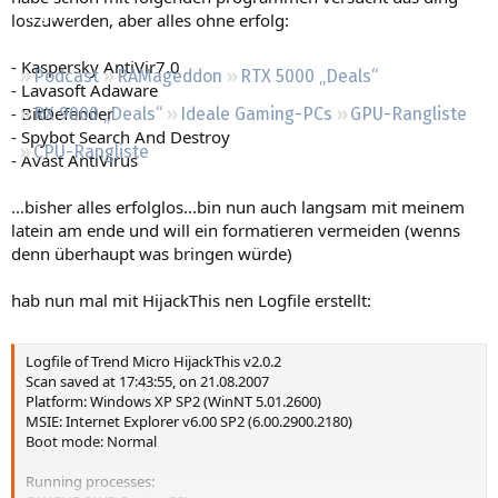
Regeln
loszuwerden, aber alles ohne erfolg:
- Kaspersky AntiVir7.0
Podcast
RAMageddon
RTX 5000 „Deals“
- Lavasoft Adaware
- BitDefender
RX 9000 „Deals“
Ideale Gaming-PCs
GPU-Rangliste
- Spybot Search And Destroy
CPU-Rangliste
- Avast AntiVirus
...bisher alles erfolglos...bin nun auch langsam mit meinem
latein am ende und will ein formatieren vermeiden (wenns
denn überhaupt was bringen würde)
hab nun mal mit HijackThis nen Logfile erstellt:
Logfile of Trend Micro HijackThis v2.0.2
Scan saved at 17:43:55, on 21.08.2007
Platform: Windows XP SP2 (WinNT 5.01.2600)
MSIE: Internet Explorer v6.00 SP2 (6.00.2900.2180)
Boot mode: Normal
Running processes: