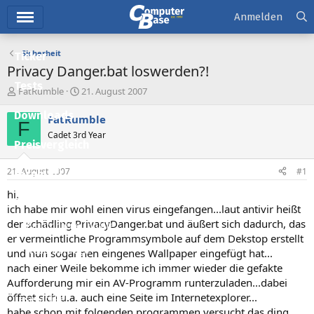
Hauptmenü
Anmelden
Sicherheit
Ticker
Privacy Danger.bat loswerden?!
Tests
E
E
FatRumble
21. August 2007
r
r
Downloads
s
s
FatRumble
F
t
t
Cadet 3rd Year
e
e
Preisvergleich
l
l
l
l
21. August 2007
#1
Forum
e
t
r
a
hi,
Aktuelles
m
ich habe mir wohl einen virus eingefangen...laut antivir heißt
der schädling PrivacyDanger.bat und äußert sich dadurch, das
Empfohlene Inhalte
er vermeintliche Programmsymbole auf dem Dekstop erstellt
Neue Beiträge
und nun sogar nen eingenes Wallpaper eingefügt hat...
nach einer Weile bekomme ich immer wieder die gefakte
Neueste Aktivitäten
Aufforderung mir ein AV-Programm runterzuladen...dabei
öffnet sich u.a. auch eine Seite im Internetexplorer...
Leserartikel
habe schon mit folgenden programmen versucht das ding