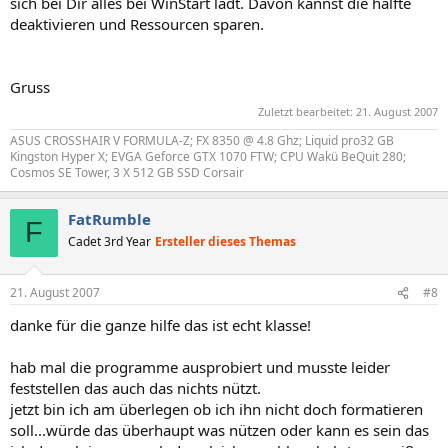
sich bei Dir alles bei WinStart lädt. Davon kannst die hälfte
O18 - Protocol: bw40s - {09596BB5-E970-4EC3-BC1C-6DBFF3152715}
deaktivieren und Ressourcen sparen.
- C:\Programme\Logitech\Desktop
Messenger\8876480\Program\BWPlugProtocol-8876480.dll
O18 - Protocol: bw50 - {09596BB5-E970-4EC3-BC1C-6DBFF3152715} -
Gruss
C:\Programme\Logitech\Desktop
Messenger\8876480\Program\BWPlugProtocol-8876480.dll
Zuletzt bearbeitet:
21. August 2007
O18 - Protocol: bw50s - {09596BB5-E970-4EC3-BC1C-6DBFF3152715}
ASUS CROSSHAIR V FORMULA-Z; FX 8350 @ 4.8 Ghz; Liquid pro32 GB
- C:\Programme\Logitech\Desktop
Kingston Hyper X; EVGA Geforce GTX 1070 FTW; CPU Wakü BeQuit 280;
Messenger\8876480\Program\BWPlugProtocol-8876480.dll
Cosmos SE Tower, 3 X 512 GB SSD Corsair
O18 - Protocol: bw60 - {09596BB5-E970-4EC3-BC1C-6DBFF3152715} -
C:\Programme\Logitech\Desktop
Messenger\8876480\Program\BWPlugProtocol-8876480.dll
FatRumble
F
O18 - Protocol: bw60s - {09596BB5-E970-4EC3-BC1C-6DBFF3152715}
Cadet 3rd Year
Ersteller dieses Themas
- C:\Programme\Logitech\Desktop
Messenger\8876480\Program\BWPlugProtocol-8876480.dll
O18 - Protocol: bw70 - {09596BB5-E970-4EC3-BC1C-6DBFF3152715} -
21. August 2007
#8
C:\Programme\Logitech\Desktop
Messenger\8876480\Program\BWPlugProtocol-8876480.dll
danke für die ganze hilfe das ist echt klasse!
O18 - Protocol: bw70s - {09596BB5-E970-4EC3-BC1C-6DBFF3152715}
- C:\Programme\Logitech\Desktop
hab mal die programme ausprobiert und musste leider
Messenger\8876480\Program\BWPlugProtocol-8876480.dll
feststellen das auch das nichts nützt.
O18 - Protocol: bw80 - {09596BB5-E970-4EC3-BC1C-6DBFF3152715} -
jetzt bin ich am überlegen ob ich ihn nicht doch formatieren
C:\Programme\Logitech\Desktop
soll...würde das überhaupt was nützen oder kann es sein das
Messenger\8876480\Program\BWPlugProtocol-8876480.dll