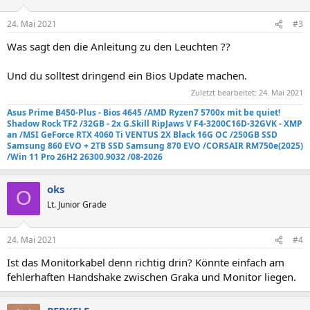
24. Mai 2021
#3
Was sagt den die Anleitung zu den Leuchten ??
Und du solltest dringend ein Bios Update machen.
Zuletzt bearbeitet:
24. Mai 2021
Asus Prime B450-Plus - Bios 4645 /AMD Ryzen7 5700x mit be quiet!
Shadow Rock TF2
/32GB - 2x G.Skill RipJaws V F4-3200C16D-32GVK - XMP
an
/MSI GeForce RTX 4060 Ti VENTUS 2X Black 16G OC /250GB SSD
Samsung 860 EVO +
2TB SSD Samsung 870 EVO
/
CORSAIR RM750e
(2025)
/Win 11 Pro 26H2 26300.9032 /08-2026
oks
O
Lt. Junior Grade
24. Mai 2021
#4
Ist das Monitorkabel denn richtig drin? Könnte einfach am
fehlerhaften Handshake zwischen Graka und Monitor liegen.