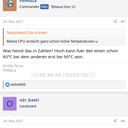
PERKELE
Commander
PRO
🎅Rätsel-Elite ’23
24. Mai 2021
#5
TeddyWest123x schrieb:
Meine CPU erreicht ganz schön hohe Temperaturen u
Was heisst das in Zahlen? Hoch kann fuer den einen schon
60°C bei dem anderen erst bei 90°C sein.
Grüße/Terve,
PERKELE
🇩🇪
🇩🇪 🇩🇪 🇩🇪 | 🇫🇮 🇫🇮 🇫🇮
🇫🇮
wolve666
R
e
a
o2r_basti
k
O
t
Lieutenant
i
o
n
24. Mai 2021
#6
e
n