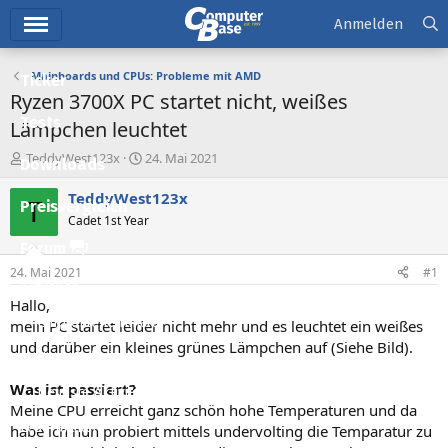
Hauptmenü
Anmelden
Mainboards und CPUs: Probleme mit AMD
Ticker
Ryzen 3700X PC startet nicht, weißes
Tests
Lämpchen leuchtet
E
E
TeddyWest123x
24. Mai 2021
Downloads
r
r
s
s
TeddyWest123x
T
Preisvergleich
t
t
Cadet 1st Year
e
e
l
l
Forum
l
l
24. Mai 2021
#1
e
t
Aktuelles
r
a
Hallo,
m
Empfohlene Inhalte
mein PC startet leider nicht mehr und es leuchtet ein weißes
und darüber ein kleines grünes Lämpchen auf (Siehe Bild).
Neue Beiträge
Was ist passiert?
Neueste Aktivitäten
Meine CPU erreicht ganz schön hohe Temperaturen und da
Leserartikel
habe ich nun probiert mittels undervolting die Temparatur zu