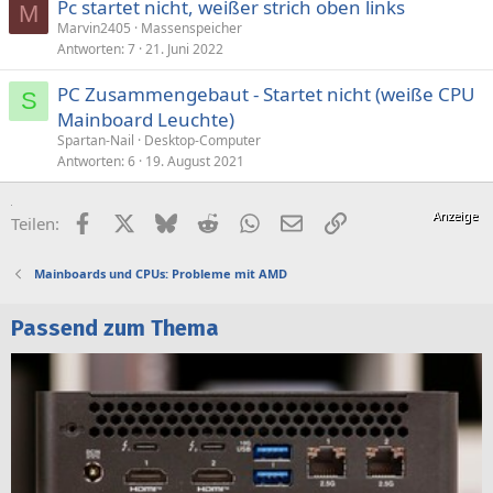
Pc startet nicht, weißer strich oben links
M
Marvin2405
Massenspeicher
Antworten
7
21. Juni 2022
PC Zusammengebaut - Startet nicht (weiße CPU
S
Mainboard Leuchte)
Spartan-Nail
Desktop-Computer
Antworten
6
19. August 2021
Facebook
X (Twitter)
Bluesky
Reddit
WhatsApp
E-Mail
Link
Teilen:
Mainboards und CPUs: Probleme mit AMD
Passend zum Thema