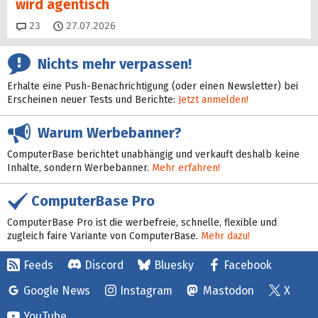
wird agentisch
Kommentare
23
27.07.2026
Nichts mehr verpassen!
Erhalte eine Push-Benachrichtigung (oder einen Newsletter) bei
Erscheinen neuer Tests und Berichte:
Jetzt anmelden!
Warum Werbebanner?
ComputerBase berichtet unabhängig und verkauft deshalb keine
Inhalte, sondern Werbebanner.
Mehr erfahren!
ComputerBase Pro
ComputerBase Pro ist die werbefreie, schnelle, flexible und
zugleich faire Variante von ComputerBase.
Mehr dazu!
Feeds
Discord
Bluesky
Facebook
Google News
Instagram
Mastodon
X
YouTube