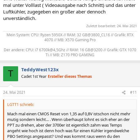
mal unter Volllast ( Videoausgabe nach Schnitt) und das unter
Luftkühler, zugegeben ein großer aber dennoch
unverständlich.
Zuletzt bearbeitet:
24. Mai 2021
Mein System: CPU: Ryzen 5950X // RAM: 32 GB@3800_CL16 // Grafik: RTX
4070 // MB: X570 Gaming Pro
Der andere: CPU: i7 6700k@4,5Ghz // RAM: 16 GB@3200 // Grafik: GTX 1070
Ti // MB: Z170 PRO GAMING​
TeddyWest123x
T
Cadet 1st Year
Ersteller dieses Themas
24. Mai 2021
#11
LGTT1 schrieb:
Mach mal einen CMOS Reset von 1,35 auf 0,8V istschon nicht mehr
mutig sondern leicht... . Wenn überhaupt lohnt es sich eher an der
PPT zu drehen, aber der 3700er ist eigentlich zahm was Temps
angeht wie hoch ist denn hoch was für einen Kühler irgendwelche
PBO Settings angepasst? Und was kommt raus wenn du den