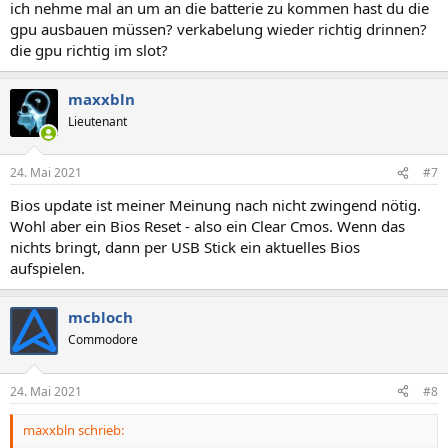
ich nehme mal an um an die batterie zu kommen hast du die
:
gpu ausbauen müssen? verkabelung wieder richtig drinnen?
die gpu richtig im slot?
maxxbln
Lieutenant
24. Mai 2021
#7
Bios update ist meiner Meinung nach nicht zwingend nötig.
Wohl aber ein Bios Reset - also ein Clear Cmos. Wenn das
nichts bringt, dann per USB Stick ein aktuelles Bios
aufspielen.
mcbloch
Commodore
24. Mai 2021
#8
maxxbln schrieb: