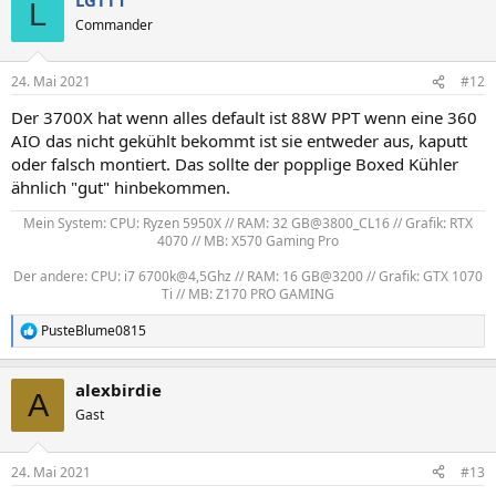
L
Commander
24. Mai 2021
#12
Der 3700X hat wenn alles default ist 88W PPT wenn eine 360
AIO das nicht gekühlt bekommt ist sie entweder aus, kaputt
oder falsch montiert. Das sollte der popplige Boxed Kühler
ähnlich "gut" hinbekommen.
Mein System: CPU: Ryzen 5950X // RAM: 32 GB@3800_CL16 // Grafik: RTX
4070 // MB: X570 Gaming Pro
Der andere: CPU: i7 6700k@4,5Ghz // RAM: 16 GB@3200 // Grafik: GTX 1070
Ti // MB: Z170 PRO GAMING​
PusteBlume0815
R
e
a
alexbirdie
k
A
t
Gast
i
o
n
24. Mai 2021
#13
e