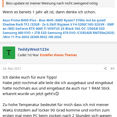
Bios update ist meiner Meinung nach nicht zwingend nötig
Wenn es bereits 1 Jahr alt ist, dann denke ich schon.
Asus Prime B450-Plus - Bios 4645 /AMD Ryzen7 5700x mit be quiet!
Shadow Rock TF2
/32GB - 2x G.Skill RipJaws V F4-3200C16D-32GVK - XMP
an
/MSI GeForce RTX 4060 Ti VENTUS 2X Black 16G OC /250GB SSD
Samsung 860 EVO +
2TB SSD Samsung 870 EVO
/
CORSAIR RM750e
(2025)
/Win 11 Pro 26H2 26300.9032 /08-2026
TeddyWest123x
T
Cadet 1st Year
Ersteller dieses Themas
24. Mai 2021
#9
Ich danke euch für eure Tipps!
Habe jetzt nochmal alle teile die ich ausgebaut und eingebaut
hatte nochmals aus und eingebaut da auch nur 1 RAM Stick
erkannt wurde un jetzt geht‘s😊
Zu hohe Temperatur bedeutet für mich dass ich mit meiner
WaKü trotzdem auf locker 90 Grad komme und vorhin zum
ersten mal mein PC beim zocken nach 2 Stunden sich wegen