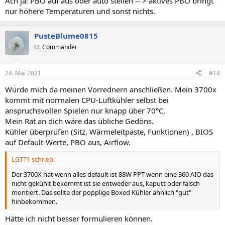
Ach ja: PBO auf aus oder auto stellen -- > aktives PBO bringt
nur höhere Temperaturen und sonst nichts.
PusteBlume0815
Lt. Commander
24. Mai 2021
#14
Würde mich da meinen Vorrednern anschließen. Mein 3700x
kommt mit normalen CPU-Luftkühler selbst bei
anspruchsvollen Spielen nur knapp über 70°C.
Mein Rat an dich wäre das übliche Gedöns.
Kühler überprüfen (Sitz, Wärmeleitpaste, Funktionen) , BIOS
auf Default-Werte, PBO aus, Airflow.
LGTT1 schrieb:
Der 3700X hat wenn alles default ist 88W PPT wenn eine 360 AIO das
nicht gekühlt bekommt ist sie entweder aus, kaputt oder falsch
montiert. Das sollte der popplige Boxed Kühler ähnlich "gut"
hinbekommen.
Hätte ich nicht besser formulieren können.