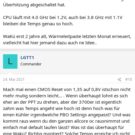
Überhitzung abgeschaltet hat.
CPU läuft mit 4.0 GHz bei 1.2V, auch bei 3.8 GHz mit 1.1V
bleiben die Temps genau so hoch.
WaKü erst 2 Jahre alt, Wärmeleitpaste letzten Monat erneuert,
vielleicht hat hier jemand dazu auch ne Idee..
LGTT1
L
Commander
24. Mai 2021
#10
Mach mal einen CMOS Reset von 1,35 auf 0,8V istschon nicht
mehr mutig sondern leicht... . Wenn überhaupt lohnt es sich
eher an der PPT zu drehen, aber der 3700er ist eigentlich
zahm was Temps angeht wie hoch ist denn hoch was für
einen Kühler irgendwelche PBO Settings angepasst? Und was
kommt raus wenn du den ganzen allcore oc rausnimmst und
einfach mal default laufen lässt? Was ist das überhaupt für
eine Wakü? Richtig montiert? Solche Temps erreiche ich nicht