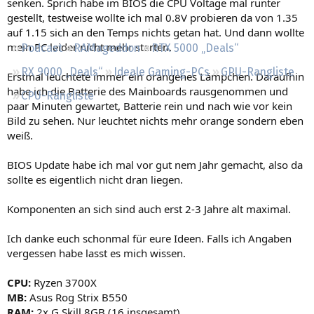
senken. Sprich habe im BIOS die CPU Voltage mal runter
Regeln
gestellt, testweise wollte ich mal 0.8V probieren da von 1.35
auf 1.15 sich an den Temps nichts getan hat. Und dann wollte
mein PC leider nicht mehr starten.
Podcast
RAMageddon
RTX 5000 „Deals“
RX 9000 „Deals“
Ideale Gaming-PCs
GPU-Rangliste
Erstmal leuchtete immer ein orangenes Lämpchen. Daraufhin
habe ich die Batterie des Mainboards rausgenommen und
CPU-Rangliste
paar Minuten gewartet, Batterie rein und nach wie vor kein
Bild zu sehen. Nur leuchtet nichts mehr orange sondern eben
weiß.
BIOS Update habe ich mal vor gut nem Jahr gemacht, also da
sollte es eigentlich nicht dran liegen.
Komponenten an sich sind auch erst 2-3 Jahre alt maximal.
Ich danke euch schonmal für eure Ideen. Falls ich Angaben
vergessen habe lasst es mich wissen.
CPU:
Ryzen 3700X
MB:
Asus Rog Strix B550
RAM:
2x G.Skill 8GB (16 insgesamt)