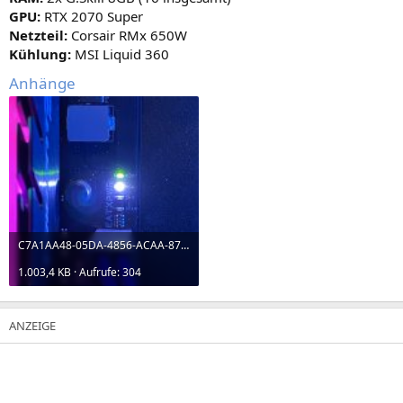
GPU:
RTX 2070 Super
Netzteil:
Corsair RMx 650W
Kühlung:
MSI Liquid 360
Anhänge
C7A1AA48-05DA-4856-ACAA-87A44D61F762.jpeg
1.003,4 KB · Aufrufe: 304