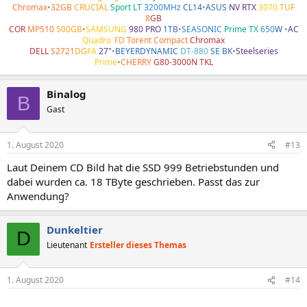
Chromax
•
32GB
CRUCIAL
Sport LT
3200MHz
CL14
•
ASUS
NV RTX
3070
TUF
8
GB
COR
MP510
500GB
•
SAMSUNG
980 PRO
1TB
•
SEASONIC
Prime TX
650
W
•
AC
Quadro
•
FD
Torent Compact
Chromax
DELL
S2721
DG
FA
27"
•
BEYERDYNAMIC
DT-880
SE BK
•
Steelseries
Prime
•
CHERRY
G80-3000N TKL
Binalog
B
Gast
1. August 2020
#13
Laut Deinem CD Bild hat die SSD 999 Betriebstunden und
dabei wurden ca. 18 TByte geschrieben. Passt das zur
Anwendung?
Dunkeltier
D
Lieutenant
Ersteller dieses Themas
1. August 2020
#14