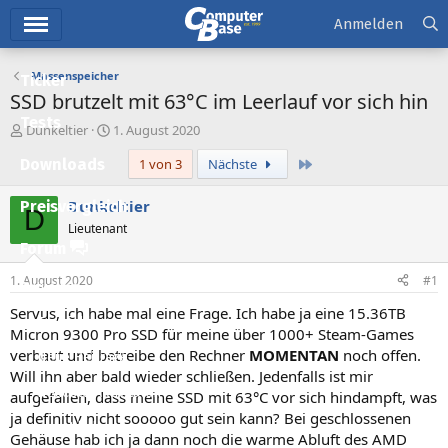
Hauptmenü
Anmelden
Massenspeicher
Ticker
SSD brutzelt mit 63°C im Leerlauf vor sich hin
Tests
E
E
Dunkeltier
1. August 2020
r
r
Letzte
Downloads
1 von 3
Nächste
s
s
t
t
e
e
Dunkeltier
Preisvergleich
D
l
l
Lieutenant
l
l
Forum
e
t
r
a
1. August 2020
#1
Aktuelles
m
Servus, ich habe mal eine Frage. Ich habe ja eine 15.36TB
Empfohlene Inhalte
Micron 9300 Pro SSD für meine über 1000+ Steam-Games
verbaut und betreibe den Rechner
MOMENTAN
noch offen.
Neue Beiträge
Will ihn aber bald wieder schließen. Jedenfalls ist mir
Neueste Aktivitäten
aufgefallen, dass meine SSD mit 63°C vor sich hindampft, was
ja definitiv nicht sooooo gut sein kann? Bei geschlossenen
Leserartikel
Gehäuse hab ich ja dann noch die warme Abluft des AMD