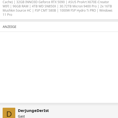
Cache) | 32GB INNO3D Geforce RTX 5090 | ASUS ProArt X670E-Creator
WIFI | 96GB RAM | 4TB WD SN850X | 30.72TB Micron 9400 Pro | 2x 16TB
Mushkin Source HC | FSP CMT 580B | 1000W FSP Hydro Ti PRO | Windows
11 Pro
DerJungeDerIst
D
Gast