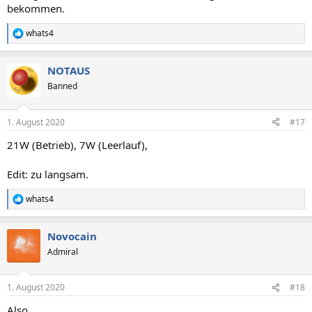
bekommen.
whats4
R
e
a
NOTAUS
k
t
Banned
i
o
n
1. August 2020
#17
e
n
21W (Betrieb), 7W (Leerlauf),
:
Edit: zu langsam.
whats4
R
e
a
Novocain
k
t
Admiral
i
o
n
1. August 2020
#18
e
n
Also