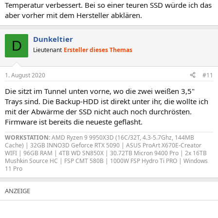
Temperatur verbessert. Bei so einer teuren SSD würde ich das
aber vorher mit dem Hersteller abklären.
Dunkeltier
D
Lieutenant
Ersteller dieses Themas
1. August 2020
#11
Die sitzt im Tunnel unten vorne, wo die zwei weißen 3,5"
Trays sind. Die Backup-HDD ist direkt unter ihr, die wollte ich
mit der Abwärme der SSD nicht auch noch durchrösten.
Firmware ist bereits die neueste geflasht.
WORKSTATION:
AMD Ryzen 9 9950X3D (16C/32T, 4.3-5.7Ghz, 144MB
Cache) | 32GB INNO3D Geforce RTX 5090 | ASUS ProArt X670E-Creator
WIFI | 96GB RAM | 4TB WD SN850X | 30.72TB Micron 9400 Pro | 2x 16TB
Mushkin Source HC | FSP CMT 580B | 1000W FSP Hydro Ti PRO | Windows
11 Pro