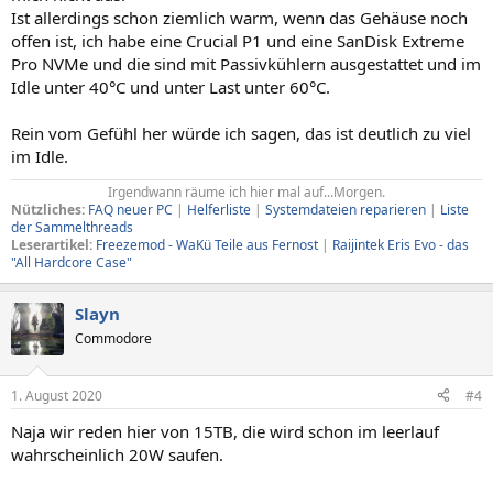
Ist allerdings schon ziemlich warm, wenn das Gehäuse noch
offen ist, ich habe eine Crucial P1 und eine SanDisk Extreme
Pro NVMe und die sind mit Passivkühlern ausgestattet und im
Idle unter 40°C und unter Last unter 60°C.
Rein vom Gefühl her würde ich sagen, das ist deutlich zu viel
im Idle.
Irgendwann räume ich hier mal auf...Morgen.​
Nützliches:
FAQ neuer PC
|
Helferliste
|
Systemdateien reparieren
|
Liste
der Sammelthreads
Leserartikel:
Freezemod - WaKü Teile aus Fernost
|
Raijintek Eris Evo - das
"All Hardcore Case"
Slayn
Commodore
1. August 2020
#4
Naja wir reden hier von 15TB, die wird schon im leerlauf
wahrscheinlich 20W saufen.