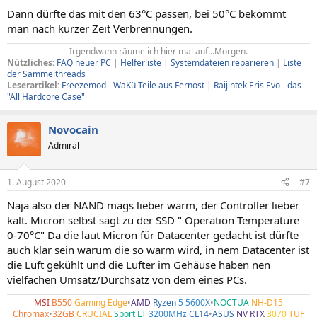
Dann dürfte das mit den 63°C passen, bei 50°C bekommt
man nach kurzer Zeit Verbrennungen.
Irgendwann räume ich hier mal auf...Morgen.​
Nützliches:
FAQ neuer PC
|
Helferliste
|
Systemdateien reparieren
|
Liste
der Sammelthreads
Leserartikel:
Freezemod - WaKü Teile aus Fernost
|
Raijintek Eris Evo - das
"All Hardcore Case"
Novocain
Admiral
1. August 2020
#7
Naja also der NAND mags lieber warm, der Controller lieber
kalt. Micron selbst sagt zu der SSD " Operation Temperature
0-70°C" Da die laut Micron für Datacenter gedacht ist dürfte
auch klar sein warum die so warm wird, in nem Datacenter ist
die Luft gekühlt und die Lufter im Gehäuse haben nen
vielfachen Umsatz/Durchsatz von dem eines PCs.
MSI
B550
Gaming Edge
•
AMD
Ryzen
5 5600X
•
NOCTUA
NH-D15
Chromax
•
32GB
CRUCIAL
Sport LT
3200MHz
CL14
•
ASUS
NV RTX
3070
TUF