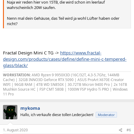
Naja wir reden hier von 15TB, die wird schon im leerlauf
wahrscheinlich 20W saufen.
Nenn mal dein Gehäuse, das Teil wird ja wohl Lüfter haben oder
nicht?
Fractal Design Mini C TG ->
https://www.fractal-
design.com/products/cases/define/define-mini-c-tempered-
glass/black/
WORKSTATION:
AMD Ryzen 9 9950X3D (16C/32T, 4.3-5.7Ghz, 144MB
Cache) | 32GB INNO3D Geforce RTX 5090 | ASUS ProArt X670E-Creator
WIFI | 96GB RAM | 4TB WD SN850X | 30.72TB Micron 9400 Pro | 2x 16TB
Mushkin Source HC | FSP CMT 580B | 1000W FSP Hydro Ti PRO | Windows
11 Pro
mykoma
Hallo, ich verkaufe diese tollen Lederjacken!
Moderator
1. August 2020
#6