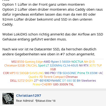
:
Option 1 Lüfter in der Front ganz unten montieren
Option 2 Lüfter oben drüber montieren also Caddy oben raus
dafür irgendwas einfallen lassen das man da nen 80 oder
92mm Lüfter drüber bekommt und SSD in den unteren
Caddy.
Wobei LokiDKS schon richtig anmerkt das der Airflow am SSD
Gehäuse entlang geführt werden muss.
Nach wie vor ist ne Datacenter SSD, da herrschen deutlich
andere Gegebenheiten wie oben in #7 schon angemerkt.
MSI
B550
Gaming Edge
•
AMD
Ryzen
5 5600X
•
NOCTUA
NH-D15
Chromax
•
32GB
CRUCIAL
Sport LT
3200MHz
CL14
•
ASUS
NV RTX
3070
TUF
8
GB
COR
MP510
500GB
•
SAMSUNG
980 PRO
1TB
•
SEASONIC
Prime TX
650
W
•
AC
Quadro
•
FD
Torent Compact
Chromax
DELL
S2721
DG
FA
27"
•
BEYERDYNAMIC
DT-880
SE BK
•
Steelseries
Prime
•
CHERRY
G80-3000N TKL
Christian1297
Rear Admiral
🎅Rätsel-Elite ’18