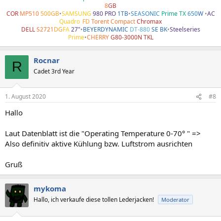
8
GB
COR
MP510
500GB
•
SAMSUNG
980 PRO
1TB
•
SEASONIC
Prime TX
650
W
•
AC
Quadro
•
FD
Torent Compact
Chromax
DELL
S2721
DG
FA
27"
•
BEYERDYNAMIC
DT-880
SE BK
•
Steelseries
Prime
•
CHERRY
G80-3000N TKL
Rocnar
R
Cadet 3rd Year
1. August 2020
#8
Hallo
Laut Datenblatt ist die "Operating Temperature 0-70° " =>
Also definitiv aktive Kühlung bzw. Luftstrom ausrichten
Gruß
mykoma
Hallo, ich verkaufe diese tollen Lederjacken!
Moderator