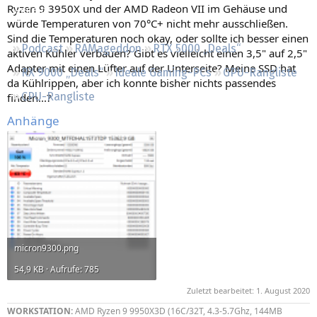
Ryzen 9 3950X und der AMD Radeon VII im Gehäuse und
Regeln
würde Temperaturen von 70°C+ nicht mehr ausschließen.
Sind die Temperaturen noch okay, oder sollte ich besser einen
Podcast
RAMageddon
RTX 5000 „Deals“
aktiven Kühler verbauen? Gibt es vielleicht einen 3,5" auf 2,5"
Adapter mit einen Lüfter auf der Unterseite? Meine SSD hat
RX 9000 „Deals“
Ideale Gaming-PCs
GPU-Rangliste
da Kühlrippen, aber ich konnte bisher nichts passendes
CPU-Rangliste
finden...?
Anhänge
micron9300.png
54,9 KB · Aufrufe: 785
Zuletzt bearbeitet:
1. August 2020
WORKSTATION:
AMD Ryzen 9 9950X3D (16C/32T, 4.3-5.7Ghz, 144MB