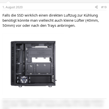
1. August 2020
#19
Falls die SSD wirklich einen direkten Luftzug zur Kühlung
benötigt könnte man vielleicht auch kleine Lüfter (40mm,
50mm) vor oder nach den Trays anbringen.
Intel Core i9 9900k | Asus Z370 Prime-A | G.SKILL Trident Z RGB 3200MHZ
CL14 32GB | EKWB RTX 2080 | Bequiet Dark Power Pro 10 550W | Corsair