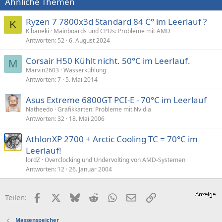
Ähnliche Themen
Ryzen 7 7800x3d Standard 84 C° im Leerlauf ?
K
Kibaneki
Mainboards und CPUs: Probleme mit AMD
Antworten
52
6. August 2024
Corsair H50 Kühlt nicht. 50°C im Leerlauf.
M
Marvin2603
Wasserkühlung
Antworten
7
5. Mai 2014
Asus Extreme 6800GT PCI-E - 70°C im Leerlauf
Natheedo
Grafikkarten: Probleme mit Nvidia
Antworten
32
18. Mai 2006
AthlonXP 2700 + Arctic Cooling TC = 70°C im
Leerlauf!
lordZ
Overclocking und Undervolting von AMD-Systemen
Antworten
12
26. Januar 2004
Facebook
X (Twitter)
Bluesky
Reddit
WhatsApp
E-Mail
Link
Teilen:
Massenspeicher