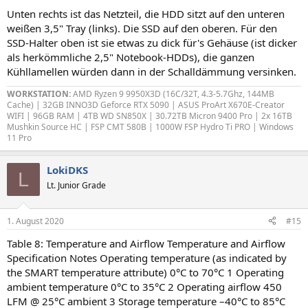
Unten rechts ist das Netzteil, die HDD sitzt auf den unteren
weißen 3,5" Tray (links). Die SSD auf den oberen. Für den
SSD-Halter oben ist sie etwas zu dick für's Gehäuse (ist dicker
als herkömmliche 2,5" Notebook-HDDs), die ganzen
Kühllamellen würden dann in der Schalldämmung versinken.
WORKSTATION:
AMD Ryzen 9 9950X3D (16C/32T, 4.3-5.7Ghz, 144MB
Cache) | 32GB INNO3D Geforce RTX 5090 | ASUS ProArt X670E-Creator
WIFI | 96GB RAM | 4TB WD SN850X | 30.72TB Micron 9400 Pro | 2x 16TB
Mushkin Source HC | FSP CMT 580B | 1000W FSP Hydro Ti PRO | Windows
11 Pro
LokiDKS
L
Lt. Junior Grade
1. August 2020
#15
Table 8: Temperature and Airflow Temperature and Airflow
Specification Notes Operating temperature (as indicated by
the SMART temperature attribute) 0°C to 70°C 1 Operating
ambient temperature 0°C to 35°C 2 Operating airflow 450
LFM @ 25°C ambient 3 Storage temperature –40°C to 85°C