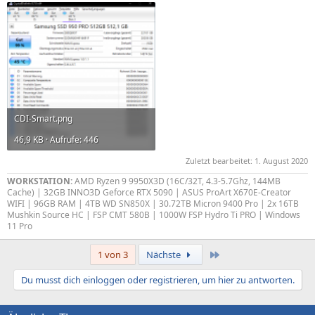
CDI-Smart.png
46,9 KB · Aufrufe: 446
Zuletzt bearbeitet:
1. August 2020
WORKSTATION:
AMD Ryzen 9 9950X3D (16C/32T, 4.3-5.7Ghz, 144MB
Cache) | 32GB INNO3D Geforce RTX 5090 | ASUS ProArt X670E-Creator
WIFI | 96GB RAM | 4TB WD SN850X | 30.72TB Micron 9400 Pro | 2x 16TB
Mushkin Source HC | FSP CMT 580B | 1000W FSP Hydro Ti PRO | Windows
11 Pro
Letzte
1 von 3
Nächste
Du musst dich einloggen oder registrieren, um hier zu antworten.