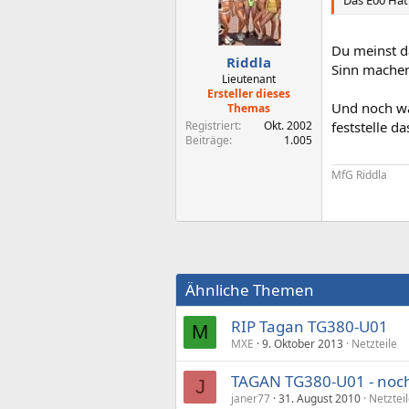
Das E00 Hat 
Du meinst da
Riddla
Sinn mache
Lieutenant
Ersteller dieses
Und noch was
Themas
Registriert
Okt. 2002
feststelle d
Beiträge
1.005
MfG Riddla
Ähnliche Themen
RIP Tagan TG380-U01
M
MXE
9. Oktober 2013
Netzteile
TAGAN TG380-U01 - noch 
J
janer77
31. August 2010
Netztei