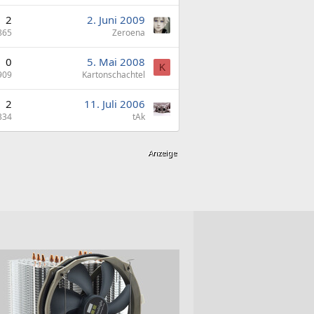
2
2. Juni 2009
865
Zeroena
0
5. Mai 2008
K
909
Kartonschachtel
2
11. Juli 2006
334
tAk