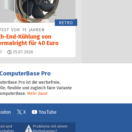
RETRO
TEST VOR 15 JAHREN
gh-End-Kühlung von
ermalright für 40 Euro
Kommentare
7
25.07.2026
ComputerBase Pro
terBase Pro ist die werbefreie,
lle, flexible und zugleich faire Variante
ComputerBase.
Mehr dazu!
todon
X
YouTube
gen und
Probleme mit einem
schalter
Werbebanner?