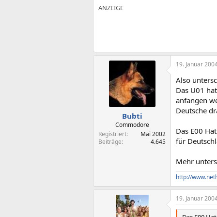
19. Januar 200
Also unters
Das U01 hat 
anfangen we
Deutsche dr
Bubti
Commodore
Das E00 Hat 
Registriert
Mai 2002
für Deutsch
Beiträge
4.645
Mehr unters
http://www.net
19. Januar 200