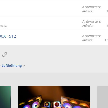
Antworten
Aufrufe
Antworten
Aufrufe
zteile
00XT 512
Antworten
Aufrufe
1.
sApp
E-Mail
Link
Luftkühlung