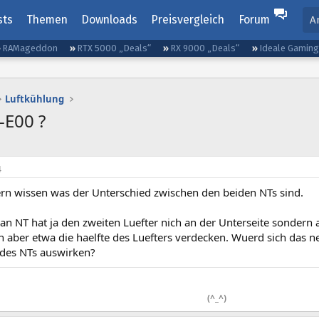
sts
Themen
Downloads
Preisvergleich
Forum
A
RAMageddon
RTX 5000 „Deals“
RX 9000 „Deals“
Ideale Gamin
Luftkühlung
E00 ?
4
ern wissen was der Unterschied zwischen den beiden NTs sind.
n NT hat ja den zweiten Luefter nich an der Unterseite sondern 
 aber etwa die haelfte des Luefters verdecken. Wuerd sich das n
 des NTs auswirken?
(^_^)