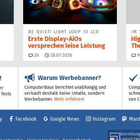
BE QUIET! LIGHT LOOP IO LCD
IM 
Erste Display-AiOs
Hi
versprechen leise Leistung
Th
Kommentare
26
28.07.2026
9
Warum Werbebanner?
!
ComputerBase berichtet unabhängig und
Compu
er
verkauft deshalb keine Inhalte, sondern
schne
 Tests
Werbebanner.
Mehr erfahren!
von 
y
Facebook
Google News
Instagram
Mas
Einstellun
Layout-Um