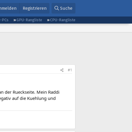
nmelden
Registrieren
Suche
g-PCs
GPU-Rangliste
CPU-Rangliste
#1
an der Rueckseite. Mein Raddi
egativ auf die Kuehlung und