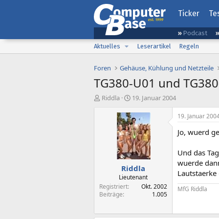
Ticker
Te
Podcast
Aktuelles
Leserartikel
Regeln
Foren
Gehäuse, Kühlung und Netzteile
TG380-U01 und TG380-
E
E
Riddla
19. Januar 2004
r
r
s
s
19. Januar 200
t
t
Jo, wuerd g
e
e
l
l
l
l
Und das Taga
e
t
wuerde dann
Riddla
r
a
Lautstaerke
m
Lieutenant
Registriert
Okt. 2002
MfG Riddla
Beiträge
1.005