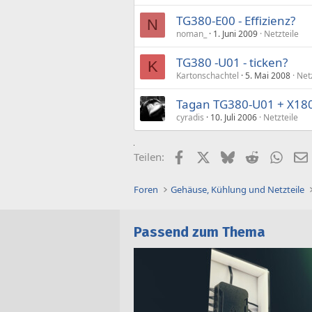
TG380-E00 - Effizienz?
N
noman_
1. Juni 2009
Netzteile
TG380 -U01 - ticken?
K
Kartonschachtel
5. Mai 2008
Net
Tagan TG380-U01 + X18
cyradis
10. Juli 2006
Netzteile
Facebook
X (Twitter)
Bluesky
Reddit
What
Teilen:
Foren
Gehäuse, Kühlung und Netzteile
Passend zum Thema