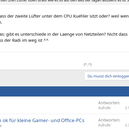
den 2ten Lüfter oben drauf wie es so auf den Bild bei Tagan aussieht es ist 
ss der zweite Lüfter unter dem CPU Kuehler sitzt oder? weil wenn
n.
: gibt es unterschiede in der Laenge von Netzteilen? Nicht dass
ass der Radi im weg ist ^^
(^_^)
Du musst dich einloggen
Antworten
Aufrufe
2.
ok für kleine Gamer- und Office-PCs
Antworten
Aufrufe
2.
le