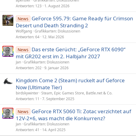
apensler
Grafikkarten: Diskussionen
Antworten
123
1. August 2026
GeForce 595.79: Game Ready für Crimson
News
Desert und Death Stranding 2
Wolfgang
Grafikkarten: Diskussionen
Antworten
64
12. Mai 2026
Das erste Gerücht: „GeForce RTX 6090“
News
mit GR202 erst im 2. Halbjahr 2027
Jan
Grafikkarten: Diskussionen
Antworten
202
9. Januar 2026
Kingdom Come 2 (Steam) ruckelt auf Geforce
Now (Ultimate Tier)
birdskywinter
Steam, Epic Games Store, Battle.net & Co.
Antworten
11
7. September 2025
GeForce RTX 5060 Ti: Zotac verzichtet auf
News
12V-2×6, was macht die Konkurrenz?
Jan
Grafikkarten: Diskussionen
Antworten
41
14. April 2025