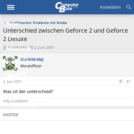
Hauptmenü
Anmelden
Grafikkarten: Probleme mit Nvidia
Ticker
Unterschied zwischen Geforce 2 und Geforce
Tests
2 Deluxe
E
E
{LuSiMaN}
2. Juni 2001
Downloads
r
r
s
s
{LuSiMaN}
Preisvergleich
t
t
Moraloffizier
e
e
l
l
Forum
l
l
2. Juni 2001
#1
e
t
Aktuelles
r
a
Was ist der unterschied?
m
Empfohlene Inhalte
mfg {LuSiMan}
Neue Beiträge
Neueste Aktivitäten
Leserartikel