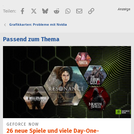
Facebook
X (Twitter)
Bluesky
Reddit
WhatsApp
E-Mail
Link
Teilen:
Grafikkarten: Probleme mit Nvidia
Passend zum Thema
GEFORCE NOW
26 neue Spiele und viele Day-One-