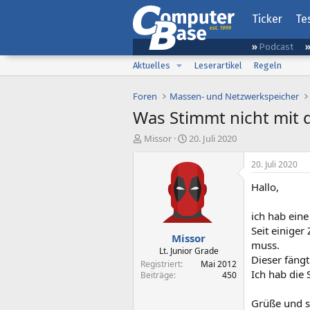
Ticker
Te
Podcast
Aktuelles
Leserartikel
Regeln
Foren
Massen- und Netzwerkspeicher
Was Stimmt nicht mit 
E
E
Missor
20. Juli 2020
r
r
s
s
20. Juli 2020
t
t
Hallo,
e
e
l
l
l
l
ich hab ein
e
t
Seit einiger
Missor
r
a
muss.
m
Lt. Junior Grade
Dieser fängt
Registriert
Mai 2012
Ich hab die 
Beiträge
450
Grüße und 