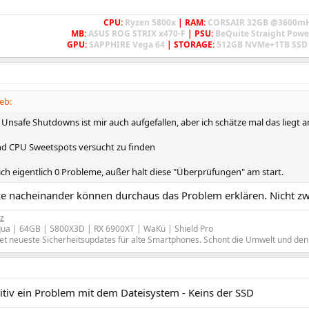
CPU:
Ryzen 5800x
| RAM:
CORSAIR 32GB @3600m
MB:
ASUS ROG STRIX x470-F
| PSU:
BeQuite Straight Powe
GPU:
SAPPHIRE Vega 64
| STORAGE:
512GB NVMe+1TB SSD 
eb:
 Unsafe Shutdowns ist mir auch aufgefallen, aber ich schätze mal das liegt 
d CPU Sweetspots versucht zu finden
ich eigentlich 0 Probleme, außer halt diese "Überprüfungen" am start.
tze nacheinander können durchaus das Problem erklären. Nicht z
z
ua | 64GB | 5800X3D | RX 6900XT | WaKü | Shield Pro
et neueste Sicherheitsupdates für alte Smartphones. Schont die Umwelt und den
nitiv ein Problem mit dem Dateisystem - Keins der SSD