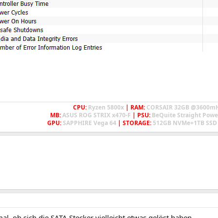
CPU:
Ryzen 5800x
| RAM:
CORSAIR 32GB @3600m
MB:
ASUS ROG STRIX x470-F
| PSU:
BeQuite Straight Powe
GPU:
SAPPHIRE Vega 64
| STORAGE:
512GB NVMe+1TB SSD 
l, ob sich die SATA Stecker vielleicht etwas gelöst haben . . .