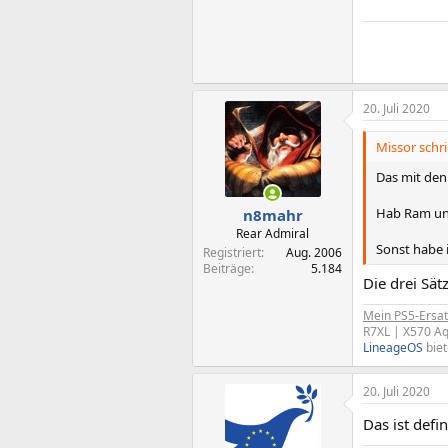
20. Juli 2020
Missor schri
Das mit den
Hab Ram un
n8mahr
Rear Admiral
Sonst habe 
Registriert
Aug. 2006
Beiträge
5.184
Die drei Sä
Mein PS5-Ersat
R7XL | X570 Aq
LineageOS
biet
20. Juli 2020
Das ist defi