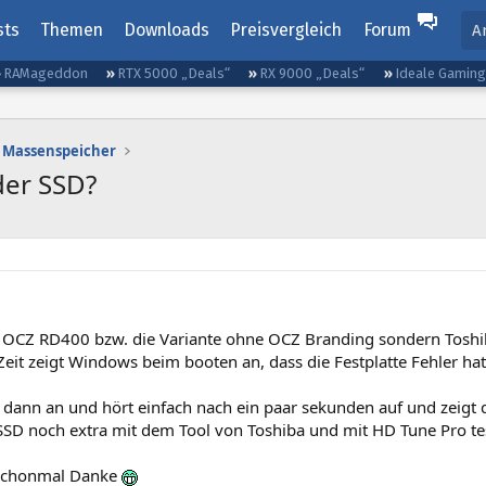
sts
Themen
Downloads
Preisvergleich
Forum
A
RAMageddon
RTX 5000 „Deals“
RX 9000 „Deals“
Ideale Gamin
Massenspeicher
der SSD?
e OCZ RD400 bzw. die Variante ohne OCZ Branding sondern Toshi
 Zeit zeigt Windows beim booten an, dass die Festplatte Fehler ha
 dann an und hört einfach nach ein paar sekunden auf und zeigt 
SSD noch extra mit dem Tool von Toshiba und mit HD Tune Pro tes
schonmal Danke