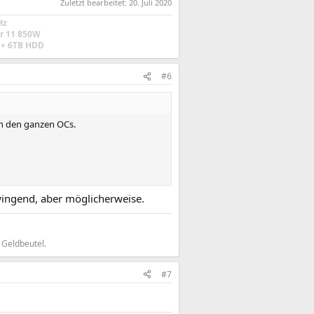
Zuletzt bearbeitet:
20. Juli 2020
Hz
r 11 850W
+ 6TB HDD
#6
an den ganzen OCs.
wingend, aber möglicherweise.
 Geldbeutel.
#7