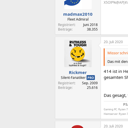
X5O!P%@AP[4\
madmax2010
Fleet Admiral
Registriert
Juni 2018
Beiträge
38.355
20. Juli 2020
Missor schri
Das mit den
414 ist in H
Rickmer
gesamten S
Silent-Fanatiker
PRO
Registriert
Sep. 2009
Beiträge
25.616
Das gesagt,
PS
Gaming PC: Ryzen 7
Heimserver: Ryzen 7
20. Juli 2020