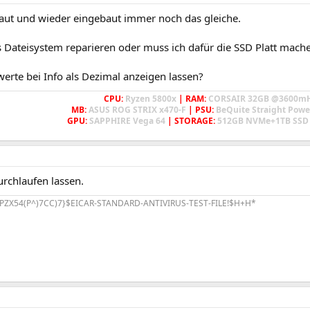
ut und wieder eingebaut immer noch das gleiche.
s Dateisystem reparieren oder muss ich dafür die SSD Platt mach
werte bei Info als Dezimal anzeigen lassen?
CPU:
Ryzen 5800x
| RAM:
CORSAIR 32GB @3600m
MB:
ASUS ROG STRIX x470-F
| PSU:
BeQuite Straight Powe
GPU:
SAPPHIRE Vega 64
| STORAGE:
512GB NVMe+1TB SSD 
urchlaufen lassen.
PZX54(P^)7CC)7}$EICAR-STANDARD-ANTIVIRUS-TEST-FILE!$H+H*