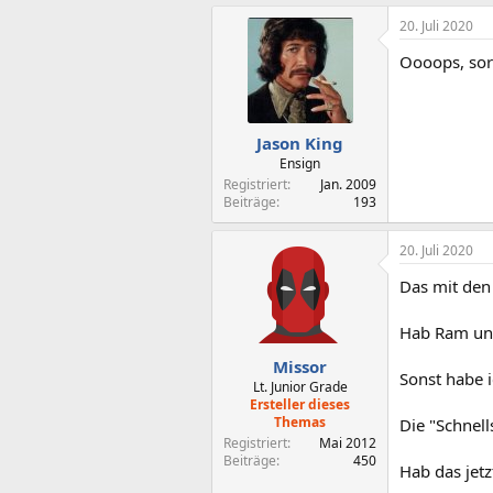
a
20. Juli 2020
k
t
Oooops, sorr
i
o
n
e
n
Jason King
:
Ensign
Registriert
Jan. 2009
Beiträge
193
20. Juli 2020
Das mit den 
Hab Ram und
Missor
Sonst habe i
Lt. Junior Grade
Ersteller dieses
Themas
Die "Schnell
Registriert
Mai 2012
Beiträge
450
Hab das jet