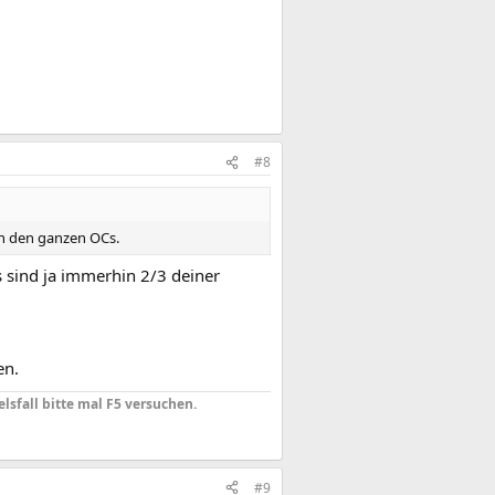
#8
an den ganzen OCs.
s sind ja immerhin 2/3 deiner
en.
elsfall bitte mal F5 versuchen.
#9