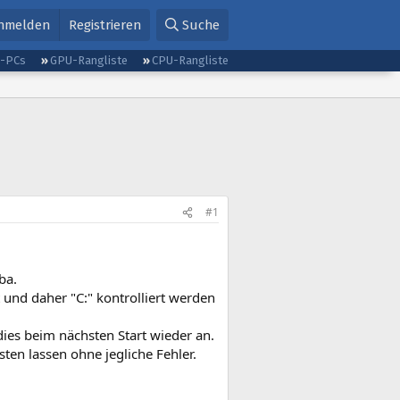
nmelden
Registrieren
Suche
g-PCs
GPU-Rangliste
CPU-Rangliste
#1
ba.
t und daher "C:" kontrolliert werden
dies beim nächsten Start wieder an.
ten lassen ohne jegliche Fehler.