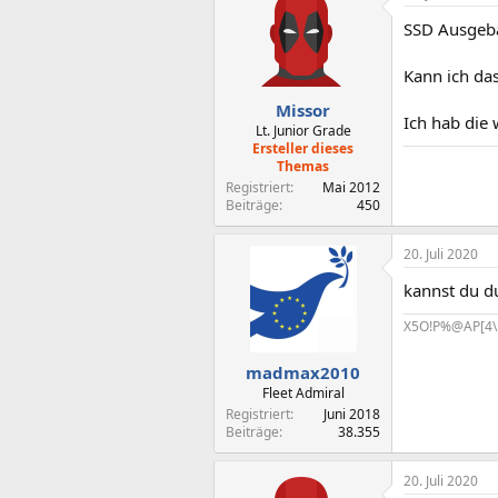
SSD Ausgeba
Kann ich da
Missor
Ich hab die 
Lt. Junior Grade
Ersteller dieses
Themas
Registriert
Mai 2012
Beiträge
450
20. Juli 2020
kannst du d
X5O!P%@AP[4\
madmax2010
Fleet Admiral
Registriert
Juni 2018
Beiträge
38.355
20. Juli 2020