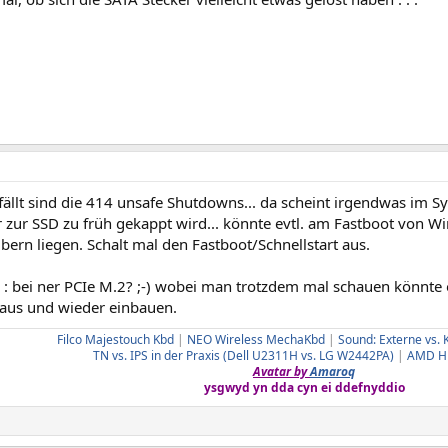
ällt sind die 414 unsafe Shutdowns... da scheint irgendwas im Sy
 zur SSD zu früh gekappt wird... könnte evtl. am Fastboot von W
bern liegen. Schalt mal den Fastboot/Schnellstart aus.
: bei ner PCIe M.2? ;-) wobei man trotzdem mal schauen könnte ob 
 aus und wieder einbauen.
Filco Majestouch Kbd
|
NEO Wireless MechaKbd
|
Sound: Externe vs. 
TN vs. IPS in der Praxis (Dell U2311H vs. LG W2442PA)
|
AMD HD
Avatar by
Amaroq
ysgwyd yn dda cyn ei ddefnyddio