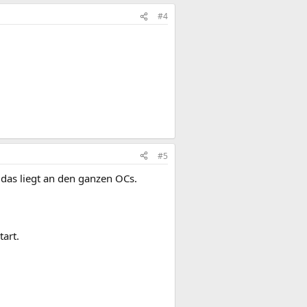
#4
#5
 das liegt an den ganzen OCs.
art.