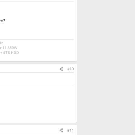
en?
Hz
r 11 850W
+ 6TB HDD
#10
#11