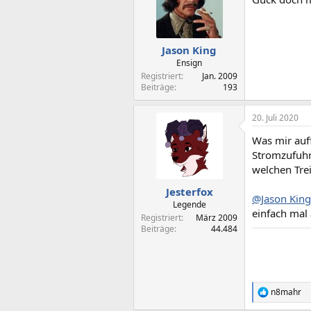
Jason King
Ensign
Registriert
Jan. 2009
Beiträge
193
20. Juli 2020
Was mir auff
Stromzufuhr
welchen Trei
Jesterfox
@Jason King
Legende
einfach mal
Registriert
März 2009
Beiträge
44.484
n8mahr
R
e