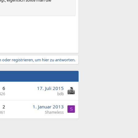
t, eigentlich sollte man die
 oder registrieren, um hier zu antworten.
6
17. Juli 2015
426
bdb
2
1. Januar 2013
S
361
Shameless