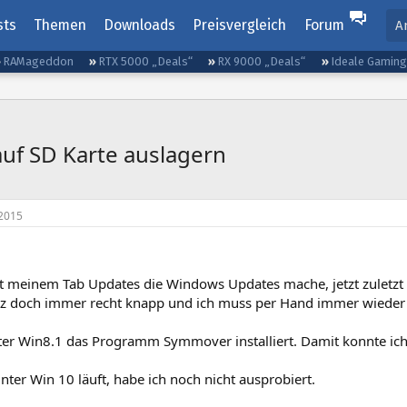
sts
Themen
Downloads
Preisvergleich
Forum
A
RAMageddon
RTX 5000 „Deals“
RX 9000 „Deals“
Ideale Gamin
uf SD Karte auslagern
2015
t meinem Tab Updates die Windows Updates mache, jetzt zuletzt
tz doch immer recht knapp und ich muss per Hand immer wieder e
nter Win8.1 das Programm Symmover installiert. Damit konnte ic
unter Win 10 läuft, habe ich noch nicht ausprobiert.