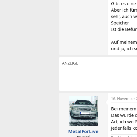
Gibt es ein
Aber ich für
sehr, auch 
Speicher.
Ist die Befü
Auf meinem 
und ja, ich 
16. November 
Bei meinem 
Das wurde d
Art, ich wei
Jedenfalls k
MetalForLive
Admiral