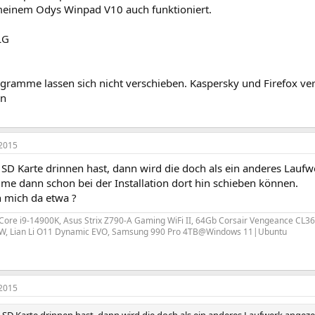
meinem Odys Winpad V10 auch funktioniert.
LG
rogramme lassen sich nicht verschieben. Kaspersky und Firefox ve
en
2015
D Karte drinnen hast, dann wird die doch als ein anderes Laufwe
me dann schon bei der Installation dort hin schieben können.
h mich da etwa ?
 Core i9-14900K, Asus Strix Z790-A Gaming WiFi II, 64Gb Corsair Vengeance CL36
W, Lian Li O11 Dynamic EVO, Samsung 990 Pro 4TB@Windows 11|Ubuntu
2015