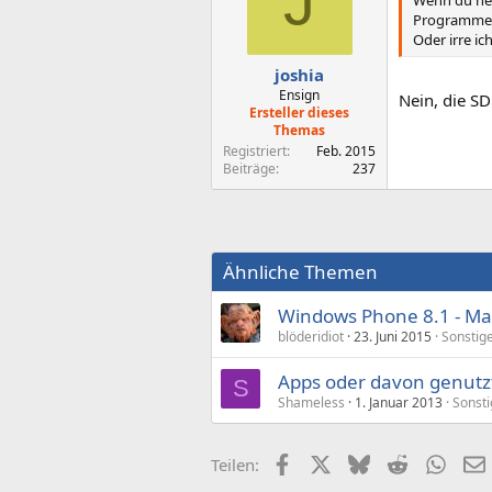
J
Wenn du ne 
Programme d
Oder irre ic
joshia
Ensign
Nein, die SD
Ersteller dieses
Themas
Registriert
Feb. 2015
Beiträge
237
Ähnliche Themen
Windows Phone 8.1 - Ma
blöderidiot
23. Juni 2015
Sonstig
Apps oder davon genutz
S
Shameless
1. Januar 2013
Sonsti
Facebook
X (Twitter)
Bluesky
Reddit
What
Teilen: