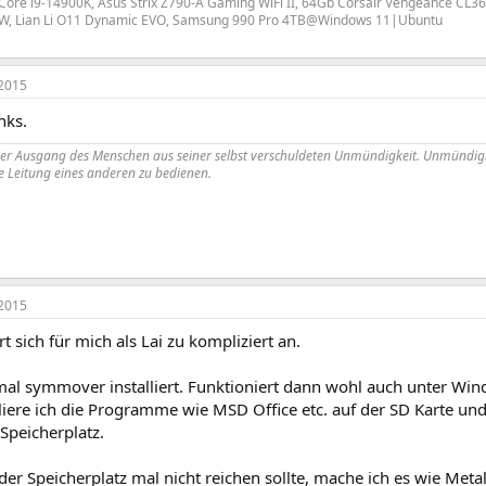
 Core i9-14900K, Asus Strix Z790-A Gaming WiFi II, 64Gb Corsair Vengeance CL36
W, Lian Li O11 Dynamic EVO, Samsung 990 Pro 4TB@Windows 11|Ubuntu
2015
nks.
der Ausgang des Menschen aus seiner selbst verschuldeten Unmündigkeit. Unmündigk
 Leitung eines anderen zu bedienen.
2015
t sich für mich als Lai zu kompliziert an.
al symmover installiert. Funktioniert dann wohl auch unter Win
lliere ich die Programme wie MSD Office etc. auf der SD Karte 
Speicherplatz.
r Speicherplatz mal nicht reichen sollte, mache ich es wie Meta