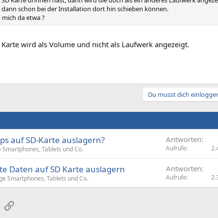
SD Karte drinnen hast, dann wird die doch als ein anderes Laufwerk angezeig
ann schon bei der Installation dort hin schieben können.
h mich da etwa ?
 Karte wird als Volume und nicht als Laufwerk angezeigt.
Du musst dich einloggen
ps auf SD-Karte auslagern?
Antworten
Aufrufe
2.
e Smartphones, Tablets und Co.
te Daten auf SD Karte auslagern
Antworten
Aufrufe
2.
ge Smartphones, Tablets und Co.
sApp
E-Mail
Link