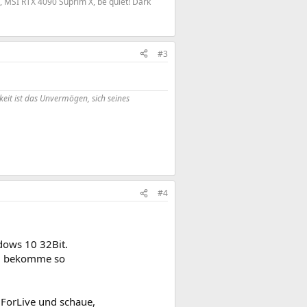
, MSI RTX 4090 Suprim X, be quiet! Dark
#3
eit ist das Unvermögen, sich seines
#4
dows 10 32Bit.
und bekomme so
lForLive und schaue,