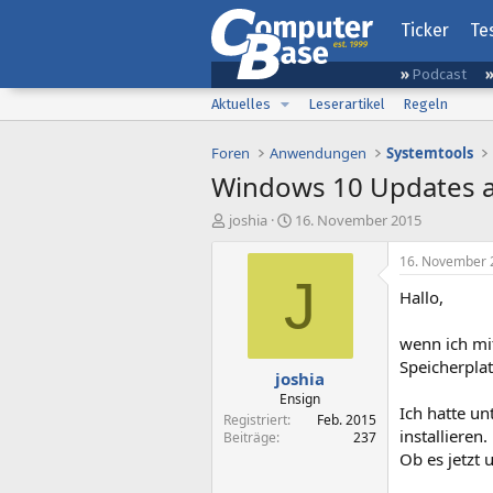
Ticker
Te
Podcast
Aktuelles
Leserartikel
Regeln
Foren
Anwendungen
Systemtools
Windows 10 Updates a
E
E
joshia
16. November 2015
r
r
s
s
16. November 
t
t
J
Hallo,
e
e
l
l
l
l
wenn ich mi
e
t
Speicherpla
joshia
r
a
m
Ensign
Ich hatte u
Registriert
Feb. 2015
installieren.
Beiträge
237
Ob es jetzt 