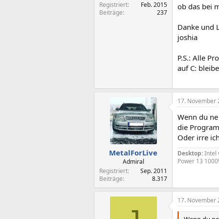
Registriert
Feb. 2015
ob das bei 
Beiträge
237
Danke und 
joshia
P.S.: Alle P
auf C: bleib
17. November 
Wenn du ne S
die Program
Oder irre ic
MetalForLive
Desktop:
Intel
Power 13 1000
Admiral
Registriert
Sep. 2011
Beiträge
8.317
17. November 