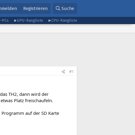
nmelden
Registrieren
Suche
g-PCs
GPU-Rangliste
CPU-Rangliste
#1
 das TH2, dann wird der
twas Platz freischaufeln.
h Programm auf der SD Karte