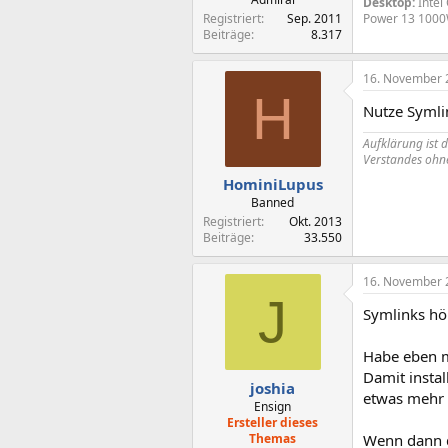
Desktop:
Intel
Registriert
Sep. 2011
Power 13 1000
Beiträge
8.317
16. November 
H
Nutze Symli
Aufklärung ist 
Verstandes ohne
HominiLupus
Banned
Registriert
Okt. 2013
Beiträge
33.550
16. November 
J
Symlinks hör
Habe eben m
Damit insta
joshia
etwas mehr 
Ensign
Ersteller dieses
Themas
Wenn dann de