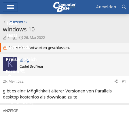
Hauptmenü
Anmelden
Windows 10
Ticker
windows 10
Tests
E
E
king_
26. Mai 2022
r
r
Downloads
s
Für weitere Antworten geschlossen.
s
t
t
e
e
Preisvergleich
king_
K
l
l
Cadet 3rd Year
l
l
Forum
e
t
r
a
26. Mai 2022
#1
Aktuelles
m
gibt es eine Möglichkeit älterer Versionen von Parallels
Empfohlene Inhalte
desktop kostenlos als download zu te
Neue Beiträge
Neueste Aktivitäten
Leserartikel