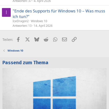
Antworten
37
4. April 2026
"Ende des Supports für Windows 10 – Was muss
I
ich tun?"
IceDragon2
Windows 10
Antworten
13
14. April 2026
Facebook
X (Twitter)
Bluesky
Reddit
WhatsApp
E-Mail
Link
Teilen:
Windows 10
Passend zum Thema