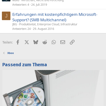
wullu
Wirtschaft, Recht und Forschung
Antworten
4
24. Juli 2019
Erfahrungen mit kostenpfichtigem Microsoft-
J
Support? (SMB Multichannel)
JBG
Produktivität, Enterprise Cloud, Infrastruktur
Antworten
24
29. August 2016
Facebook
X (Twitter)
Bluesky
Reddit
WhatsApp
E-Mail
Link
Teilen:
Xbox
Passend zum Thema