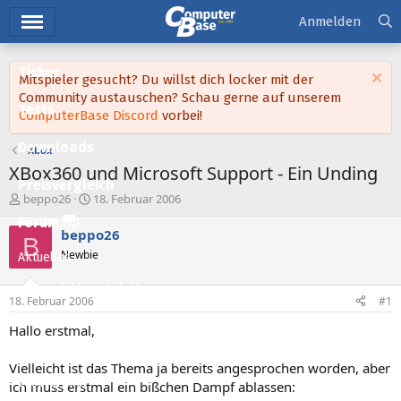
Hauptmenü
Anmelden
Ticker
Mitspieler gesucht? Du willst dich locker mit der
Community austauschen? Schau gerne auf unserem
Tests
ComputerBase Discord
vorbei!
Downloads
Xbox
XBox360 und Microsoft Support - Ein Unding
Preisvergleich
E
E
beppo26
18. Februar 2006
r
r
Forum
s
s
beppo26
B
t
t
Newbie
Aktuelles
e
e
l
l
Empfohlene Inhalte
l
l
18. Februar 2006
#1
e
t
Neue Beiträge
r
a
Hallo erstmal,
m
Neueste Aktivitäten
Vielleicht ist das Thema ja bereits angesprochen worden, aber
Leserartikel
ich muss erstmal ein bißchen Dampf ablassen: