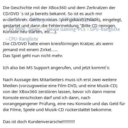
Regeln
Die Geschichte mit der XBox360 und dem Zerkratzen der
CD/DVD ´s ist ja bereits bekannt. So ist es auch mir
widerfahren. Gestern neues Spiel gekauft (Fifa06), eingelegt,
Podcast
RAMageddon
RTX 5000 „Deals“
gestartet und dann die Fehlermeldung "Bitte CD reinigen,
RX 9000 „Deals“
Ideale Gaming-PCs
GPU-Rangliste
Konsole neu starten, etc....).
CPU-Rangliste
Die CD/DVD hatte einen kreisförmigen Kratzer, als wenn
jemand mit einem Zirkel......
Das Spiel geht nun nicht mehr.
Ich also bei MS Support angerufen, und jetzt kommt´s:
Nach Aussage des Mitarbeiters muss ich erst zwei weitere
Medien (vorzugsweise eine Film-DVD, und eine Musik-CD)
von der XBox360 zerstören lassen, bevor ich dann meine
Konsole einschicken darf und ich dann, nach
vorangegangener Prüfung, eine neu Konsole und das Geld für
die Filme, Spiele und Musik-CD rückerstattet bekomme.
Das ist doch Kundenverarsche!!!!!!!!!!!