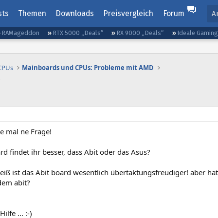
sts
Themen
Downloads
Preisvergleich
Forum
A
RAMageddon
RTX 5000 „Deals“
RX 9000 „Deals“
Ideale Gamin
 CPUs
Mainboards und CPUs: Probleme mit AMD
abe mal ne Frage!
d findet ihr besser, dass Abit oder das Asus?
eiß ist das Abit board wesentlich übertaktungsfreudiger! aber ha
dem abit?
ilfe ... :-)