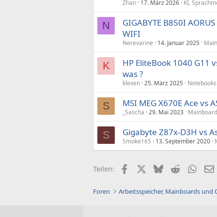
Zhan
17. März 2026
KI, Sprachm
GIGABYTE B850I AORUS P
N
WIFI
Nerevarine
14. Januar 2025
Main
HP EliteBook 1040 G11 v
K
was ?
klexen
25. März 2025
Notebooks
MSI MEG X670E Ace vs A
S
_Sascha
29. Mai 2023
Mainboard
Gigabyte Z87x-D3H vs A
S
Smoke165
13. September 2020
Facebook
X (Twitter)
Bluesky
Reddit
What
Teilen:
Foren
Arbeitsspeicher, Mainboards und