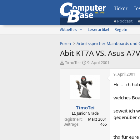
Ticker
Te
Podcast
Aktuelles
Leserartikel
Regeln
Foren
Arbeitsspeicher, Mainboards und
Abit KT7A VS. Asus A7V
E
E
TimoTei
9. April 2001
r
r
s
s
9. April 2001
t
t
Hi ... ich h
e
e
l
l
l
l
welches Boar
e
t
TimoTei
r
a
soweit ich w
m
Lt. Junior Grade
gegenüber 
Registriert
März 2001
Beiträge
465
thx für eure H