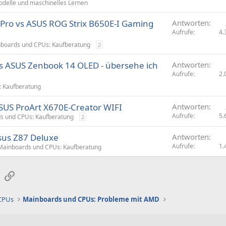
odelle und maschinelles Lernen
ro vs ASUS ROG Strix B650E-I Gaming
Antworten
Aufrufe
4.
boards und CPUs: Kaufberatung
2
s ASUS Zenbook 14 OLED - übersehe ich
Antworten
Aufrufe
2.
: Kaufberatung
SUS ProArt X670E-Creator WIFI
Antworten
Aufrufe
5.
s und CPUs: Kaufberatung
2
sus Z87 Deluxe
Antworten
Aufrufe
1.
Mainboards und CPUs: Kaufberatung
sApp
E-Mail
Link
 CPUs
Mainboards und CPUs: Probleme mit AMD