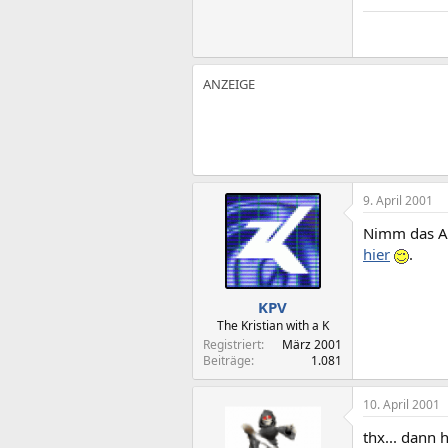
9. April 2001
Nimm das Ab
hier
.
KPV
The Kristian with a K
Registriert
März 2001
Beiträge
1.081
10. April 2001
thx... dann 