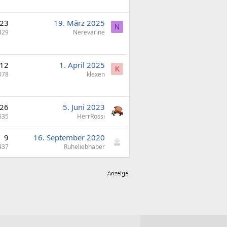
23
19. März 2025
N
329
Nerevarine
12
1. April 2025
K
078
klexen
26
5. Juni 2023
635
HerrRossi
9
16. September 2020
437
Ruheliebhaber