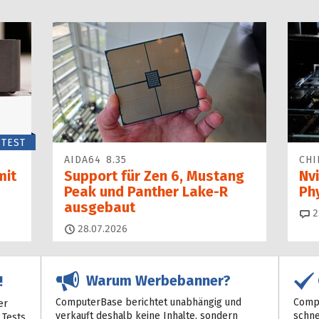
TEST
AIDA64 8.35
CHI
mit
Support für Zen 6, Mustang
Nvi
Peak und Panther Lake-R
Ph
ausgebaut
2
28.07.2026
Warum Werbebanner?
!
ComputerBase berichtet unabhängig und
Compu
er
verkauft deshalb keine Inhalte, sondern
schne
 Tests