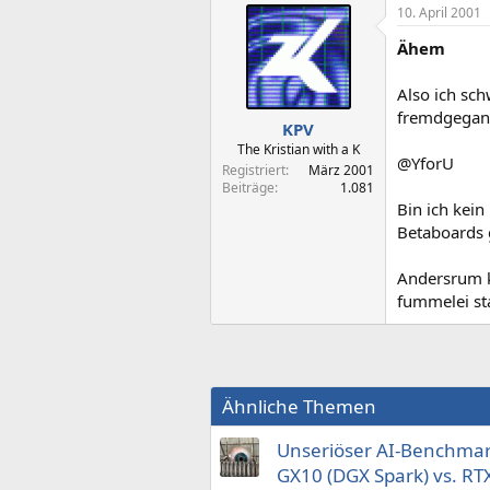
10. April 2001
Ähem
Also ich sc
fremdgegange
KPV
The Kristian with a K
@YforU
Registriert
März 2001
Beiträge
1.081
Bin ich kein
Betaboards g
Andersrum k
fummelei stab
Ähnliche Themen
Unseriöser AI-Benchmar
GX10 (DGX Spark) vs. RT