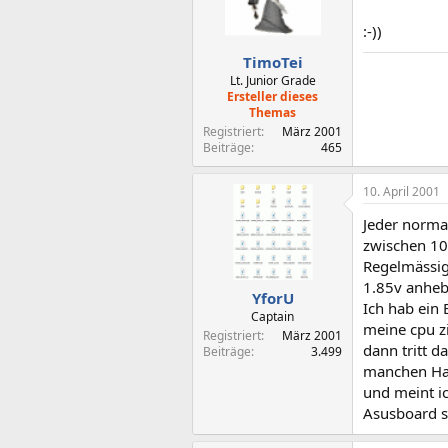
:-))
TimoTei
Lt. Junior Grade
Ersteller dieses
Themas
Registriert
März 2001
Beiträge
465
10. April 2001
Jeder normal
zwischen 100
Regelmässig
1.85v anheb
YforU
Ich hab ein
Captain
meine cpu zi
Registriert
März 2001
dann tritt d
Beiträge
3.499
manchen Har
und meint ic
Asusboard s