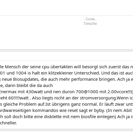
...Greats...
TimoTei​
e Mensch der seine cpu übertakten will besorgt sich zuerst das n
1 und 1004 is halt ein klitzekleiner Unterschied. Und das ist auc
 neue Biosupdates, die auch mehr performance bringen. Ach ja w
e, dann bleibt die da auch
 Enermax mit 430watt und nen duron 700@1000 mit 2.00vcore!!!
eht 60!!!!!watt . Also liegts nicht an der stromversorgung.Wenn ic
as gleiche Problem auf.Ist übrigens ganz normal. Er läuft zwar un
dwareseitigen kommandos wie reset sagt er byby. (In nem Abit 1
h soll doch bitte eine disktette mit nem biosfile einlegen) Ach ja
chneller.