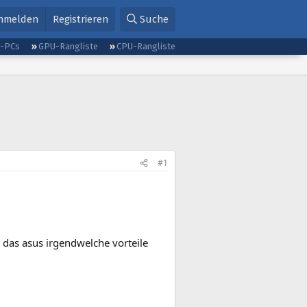
nmelden
Registrieren
Suche
g-PCs
GPU-Rangliste
CPU-Rangliste
#1
t das asus irgendwelche vorteile