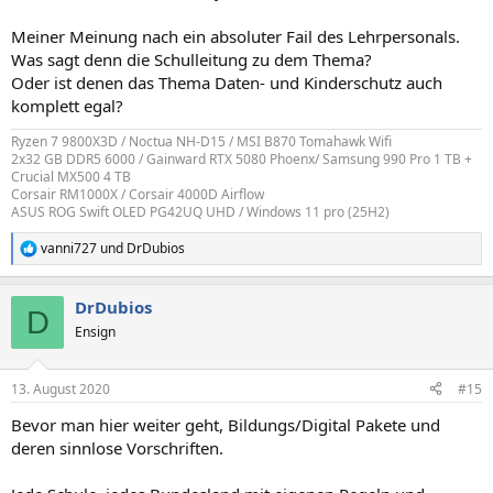
Meiner Meinung nach ein absoluter Fail des Lehrpersonals.
Was sagt denn die Schulleitung zu dem Thema?
Oder ist denen das Thema Daten- und Kinderschutz auch
komplett egal?
Ryzen 7 9800X3D / Noctua NH-D15 / MSI B870 Tomahawk Wifi
2x32 GB DDR5 6000 / Gainward RTX 5080 Phoenx/ Samsung 990 Pro 1 TB +
Crucial MX500 4 TB
Corsair RM1000X / Corsair 4000D Airflow
ASUS ROG Swift OLED PG42UQ UHD / Windows 11 pro (25H2)
vanni727
und
DrDubios
R
e
a
DrDubios
k
D
t
Ensign
i
o
n
13. August 2020
#15
e
n
Bevor man hier weiter geht, Bildungs/Digital Pakete und
:
deren sinnlose Vorschriften.