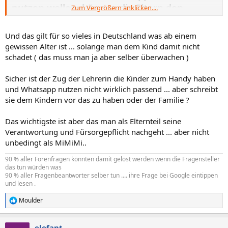
nutzen wollen, können die Eltern den
Zum Vergrößern anklicken....
Nutzungsbedingungen an seiner statt
zustimmen.
Und das gilt für so vieles in Deutschland was ab einem
gewissen Alter ist ... solange man dem Kind damit nicht
schadet ( das muss man ja aber selber überwachen )
Sicher ist der Zug der Lehrerin die Kinder zum Handy haben
und Whatsapp nutzen nicht wirklich passend ... aber schreibt
sie dem Kindern vor das zu haben oder der Familie ?
Das wichtigste ist aber das man als Elternteil seine
Verantwortung und Fürsorgepflicht nachgeht ... aber nicht
unbedingt als MiMiMi..
90 % aller Forenfragen könnten damit gelöst werden wenn die Fragensteller
das tun würden was
90 % aller Fragenbeantworter selber tun .... ihre Frage bei Google eintippen
und lesen .
Moulder
R
e
a
elefant
k