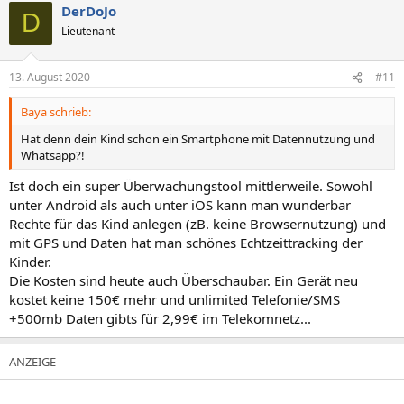
DerDoJo
k
D
t
Lieutenant
i
o
n
13. August 2020
#11
e
n
Baya schrieb:
:
Hat denn dein Kind schon ein Smartphone mit Datennutzung und
Whatsapp?!
Ist doch ein super Überwachungstool mittlerweile. Sowohl
unter Android als auch unter iOS kann man wunderbar
Rechte für das Kind anlegen (zB. keine Browsernutzung) und
mit GPS und Daten hat man schönes Echtzeittracking der
Kinder.
Die Kosten sind heute auch Überschaubar. Ein Gerät neu
kostet keine 150€ mehr und unlimited Telefonie/SMS
+500mb Daten gibts für 2,99€ im Telekomnetz...