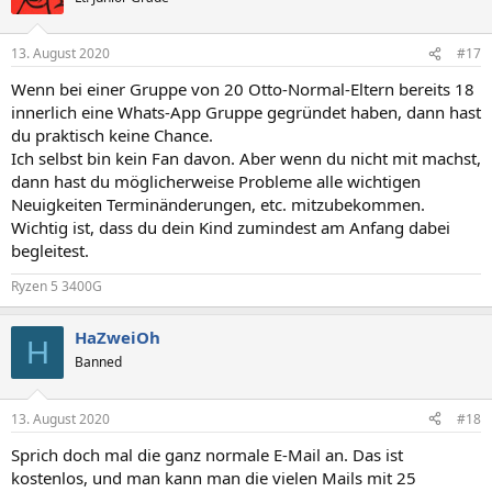
i
o
n
13. August 2020
#17
e
n
Wenn bei einer Gruppe von 20 Otto-Normal-Eltern bereits 18
:
innerlich eine Whats-App Gruppe gegründet haben, dann hast
du praktisch keine Chance.
Ich selbst bin kein Fan davon. Aber wenn du nicht mit machst,
dann hast du möglicherweise Probleme alle wichtigen
Neuigkeiten Terminänderungen, etc. mitzubekommen.
Wichtig ist, dass du dein Kind zumindest am Anfang dabei
begleitest.
Ryzen 5 3400G
HaZweiOh
H
Banned
13. August 2020
#18
Sprich doch mal die ganz normale E-Mail an. Das ist
kostenlos, und man kann man die vielen Mails mit 25