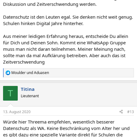
Diskussion und Zeitverschwendung werden.
Datenschutz ist den Leuten egal. Sie denken nicht weit genug.
Schulen hinken Digital Jahre hinterher.
Aus meiner leidigen Erfahrung heraus, entscheide Du allein
für Dich und Deinen Sohn. Kommt eine WhatsApp Gruppe
muss man nicht daran teilnehmen. Meiner Meinung nach,
sollte man da mal Aufklärung betreiben. Aber auch das ist
Zeitverschwendung
Moulder
und
Aduasen
R
e
a
Titina
k
T
t
Lieutenant
i
o
n
13. August 2020
#13
e
n
Würde hier Threema empfehlen, wesentlich besserer
:
Datenschutz als WA. Keine Beschränkung vom Alter her und
es gibt dazu eine spezielle Variante direkt für Schulen die