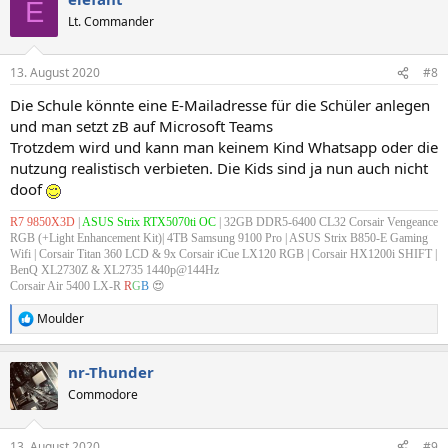
E
t
Lt. Commander
i
o
n
13. August 2020
#8
e
n
Die Schule könnte eine E-Mailadresse für die Schüler anlegen
:
und man setzt zB auf Microsoft Teams
Trotzdem wird und kann man keinem Kind Whatsapp oder die
nutzung realistisch verbieten. Die Kids sind ja nun auch nicht
doof
R7 9850X3D
|
ASUS Strix RTX5070ti OC
| 32GB DDR5-6400 CL32 Corsair Vengeance
RGB (+Light Enhancement Kit)| 4TB Samsung 9100 Pro | ASUS Strix B850-E Gaming
Wifi |
Corsair Titan 360 LCD & 9x Corsair iCue LX120 RGB
| Corsair HX1200i SHIFT |
BenQ XL2730Z & XL2735 1440p@144Hz
Corsair Air 5400 LX-R
R
G
B
😍
Moulder
R
e
a
nr-Thunder
k
t
Commodore
i
o
n
13. August 2020
#9