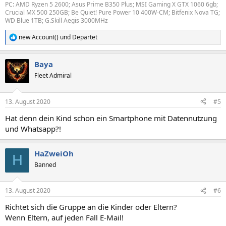
PC: AMD Ryzen 5 2600; Asus Prime B350 Plus; MSI Gaming X GTX 1060 6gb;
Crucial MX 500 250GB; Be Quiet! Pure Power 10 400W-CM; Bitfenix Nova TG;
WD Blue 1TB; G.Skill Aegis 3000MHz
new Account()
und
Departet
R
e
a
Baya
k
t
Fleet Admiral
i
o
n
13. August 2020
#5
e
n
Hat denn dein Kind schon ein Smartphone mit Datennutzung
:
und Whatsapp?!
HaZweiOh
H
Banned
13. August 2020
#6
Richtet sich die Gruppe an die Kinder oder Eltern?
Wenn Eltern, auf jeden Fall E-Mail!