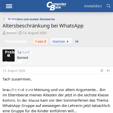
Hauptmenü
Anmelden
Webseiten und soziale Netzwerke
Ticker
Altersbeschränkung bei WhatsApp
Tests
E
E
konori
13. August 2020
r
r
Letzte
Downloads
1 von 3
Nächste
s
s
t
t
e
e
konori
Preisvergleich
l
l
Banned
l
l
Forum
e
t
r
a
13. August 2020
#1
Aktuelles
m
Tach zusammen,
Empfohlene Inhalte
brauche mal eure Meinung und vor allem Argumente... Bin
Neue Beiträge
im Elternbeirat meines Ältesten der jetzt in die sechste Klasse
Neueste Aktivitäten
kommt. In der Klasse kam vor den Sommerferien das Thema
WhatsApp Gruppe auf weswegen die Lehrerin jetzt tatsächlich
Leserartikel
eine Gruppe für die Kinder einführen will...