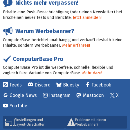
Nichts mehr verpassen!
Erhalte eine Push-Benachrichtigung (oder einen Newsletter) bei
Erscheinen neuer Tests und Berichte:
Jetzt anmelden!
Warum Werbebanner?
ComputerBase berichtet unabhängig und verkauft deshalb keine
Inhalte, sondern Werbebanner.
Mehr erfahren!
ComputerBase Pro
ComputerBase Pro ist die werbefreie, schnelle, flexible und
zugleich faire Variante von ComputerBase.
Mehr dazu!
Feeds
Discord
Bluesky
Facebook
Google News
Instagram
Mastodon
X
YouTube
Einstellungen und
Probleme mit einem
Layout-Umschalter
Werbebanner?