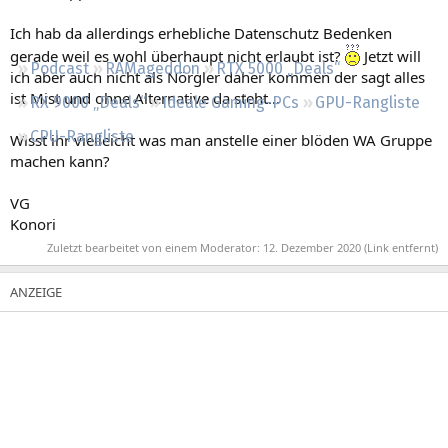
Regeln
Ich hab da allerdings erhebliche Datenschutz Bedenken
gerade weil es wohl überhaupt nicht erlaubt ist?
Jetzt will
Podcast
RAMageddon
RTX 5000 „Deals“
ich aber auch nicht als Nörgler daher kommen der sagt alles
ist Mist und ohne Alternative da steht...
RX 9000 „Deals“
Ideale Gaming-PCs
GPU-Rangliste
CPU-Rangliste
Wisst ihr vielleicht was man anstelle einer blöden WA Gruppe
machen kann?
VG
Konori
Zuletzt bearbeitet von einem Moderator:
12. Dezember 2020
(Link entfernt)