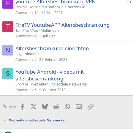
youtube Altersbeschränkung VPN
F
e
Frokon
Webseiten und soziale Netzwerke
Antworten
14
14. Mai 2021
s
p
FireTV YoutubeAPP Altersbeschränkung
e
T
TomPrankYou
Multimedia
r
Antworten
4
3. Juli 2021
r
t
Altersbeschränkung einrichten
N
nik_
Nintendo
Antworten
2
21. Februar 2021
YouTube Android - videos mit
S
altersbeschränkung
Shortiie
Webseiten und soziale Netzwerke
Antworten
6
9. Oktober 2013
Facebook
X (Twitter)
Bluesky
Reddit
WhatsApp
E-Mail
Link
Teilen:
Webseiten und soziale Netzwerke