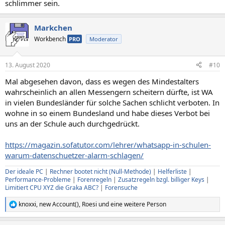
schlimmer sein.
Markchen
Workbench
PRO
Moderator
13. August 2020
#10
Mal abgesehen davon, dass es wegen des Mindestalters
wahrscheinlich an allen Messengern scheitern dürfte, ist WA
in vielen Bundesländer für solche Sachen schlicht verboten. In
wohne in so einem Bundesland und habe dieses Verbot bei
uns an der Schule auch durchgedrückt.
https://magazin.sofatutor.com/lehrer/whatsapp-in-schulen-
warum-datenschuetzer-alarm-schlagen/
Der ideale PC
|
Rechner bootet nicht (Null-Methode)
|
Helferliste
|
Performance-Probleme
|
Forenregeln
|
Zusatzregeln bzgl. billiger Keys
|
Limitiert CPU XYZ die Graka ABC?
|
Forensuche
knoxxi
,
new Account()
,
Roesi
und eine weitere Person
R
e
a