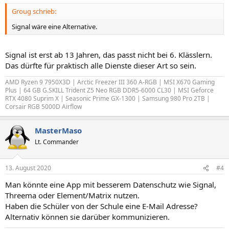
n
Groug schrieb:
:
Signal wäre eine Alternative.
Signal ist erst ab 13 Jahren, das passt nicht bei 6. Klässlern.
Das dürfte für praktisch alle Dienste dieser Art so sein.
AMD Ryzen 9 7950X3D | Arctic Freezer III 360 A-RGB | MSI X670 Gaming
Plus | 64 GB G.SKILL Trident Z5 Neo RGB DDR5-6000 CL30 | MSI Geforce
RTX 4080 Suprim X | Seasonic Prime GX-1300 | Samsung 980 Pro 2TB |
Corsair RGB 5000D Airflow
MasterMaso
Lt. Commander
13. August 2020
#4
Man könnte eine App mit besserem Datenschutz wie Signal,
Threema oder Element/Matrix nutzen.
Haben die Schüler von der Schule eine E-Mail Adresse?
Alternativ können sie darüber kommunizieren.