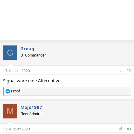
Groug
G
Lt. Commander
13. August 2020
#2
Signal wäre eine Alternative.
Proof
R
e
a
Mojo1987
k
M
t
Fleet Admiral
i
o
n
13. August 2020
#3
e