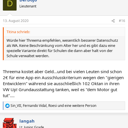
D
t
Lieutenant
i
o
n
13. August 2020
#16
e
n
Titina schrieb:
:
Würde hier Threema empfehlen, wesentlich besserer Datenschutz
als WA. Keine Beschränkung vom Alter her und es gibt dazu eine
spezielle Variante direkt für Schulen die dann aber halt von der
Schule verwaltet werden.
Threema kostet aber Geld...und bei vielen Leuten sind schon
2€ für eine App ein Ausschlusskriterium wegen den "gierigen
Entwicklern" während sie ausschließlich 102 Oktan in ihren
VW Up! Grundausstattung tanken, weil es "dem Motor gut
tut"....
Sin_VII
,
Fernando Vidal
,
Roesi
und eine weitere Person
R
e
a
langah
k
t
Lt. Junior Grade