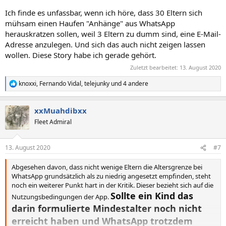
Ich finde es unfassbar, wenn ich höre, dass 30 Eltern sich
mühsam einen Haufen "Anhänge" aus WhatsApp
herauskratzen sollen, weil 3 Eltern zu dumm sind, eine E-Mail-
Adresse anzulegen. Und sich das auch nicht zeigen lassen
wollen. Diese Story habe ich gerade gehört.
Zuletzt bearbeitet:
13. August 2020
knoxxi
,
Fernando Vidal
,
telejunky
und 4 andere
R
e
a
xxMuahdibxx
k
t
Fleet Admiral
i
o
n
13. August 2020
#7
e
n
Abgesehen davon, dass nicht wenige Eltern die Altersgrenze bei
:
WhatsApp grundsätzlich als zu niedrig angesetzt empfinden, steht
noch ein weiterer Punkt hart in der Kritik. Dieser bezieht sich auf die
Sollte ein Kind das
Nutzungsbedingungen der App.
darin formulierte Mindestalter noch nicht
erreicht haben und WhatsApp trotzdem