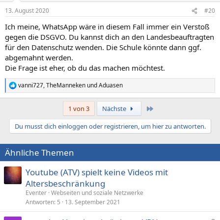
13. August 2020
#20
Ich meine, WhatsApp wäre in diesem Fall immer ein Verstoß
gegen die DSGVO. Du kannst dich an den Landesbeauftragten
für den Datenschutz wenden. Die Schule könnte dann ggf.
abgemahnt werden.
Die Frage ist eher, ob du das machen möchtest.
vanni727
,
TheManneken
und
Aduasen
R
e
a
Letzte
1 von 3
Nächste
k
t
Du musst dich einloggen oder registrieren, um hier zu antworten.
i
o
n
Ähnliche Themen
e
n
:
Youtube (ATV) spielt keine Videos mit
Altersbeschränkung
Eventer
Webseiten und soziale Netzwerke
Antworten
5
13. September 2021