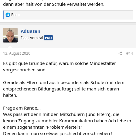
dann aber halt von der Schule verwaltet werden.
Roesi
R
e
a
Aduasen
k
t
Fleet Admiral
PRO
i
o
n
13. August 2020
#14
e
n
Es gibt gute Gründe dafür, warum solche Mindestalter
:
vorgeschrieben sind.
Gerade als Eltern und auch besonders als Schule (mit dem
entsprechenden Bildungsauftrag) sollte man sich daran
halten.
Frage am Rande...
Was passiert denn mit den Mitschülern (und Eltern), die
keinen Zugang zu mobiler Kommunikation haben (ich lebe in
einem sogenannten 'Problemviertel')?
Denen kann man so etwas ja schlecht vorschreiben !