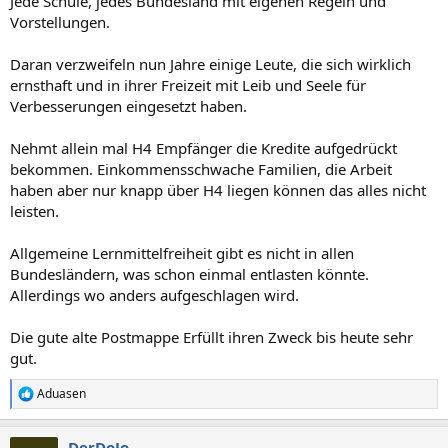
Jede Schule, jedes Bundesland mit eigenen Regeln und
Vorstellungen.
Daran verzweifeln nun Jahre einige Leute, die sich wirklich
ernsthaft und in ihrer Freizeit mit Leib und Seele für
Verbesserungen eingesetzt haben.
Nehmt allein mal H4 Empfänger die Kredite aufgedrückt
bekommen. Einkommensschwache Familien, die Arbeit
haben aber nur knapp über H4 liegen können das alles nicht
leisten.
Allgemeine Lernmittelfreiheit gibt es nicht in allen
Bundesländern, was schon einmal entlasten könnte.
Allerdings wo anders aufgeschlagen wird.
Die gute alte Postmappe Erfüllt ihren Zweck bis heute sehr
gut.
Aduasen
R
e
a
DerDoJo
k