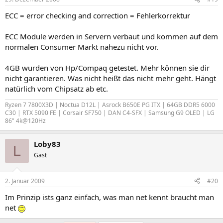
Teilenummer Keine
ECC = error checking and correction = Fehlerkorrektur
[ Speichergeräte / A2 ]
ECC Module werden in Servern verbaut und kommen auf dem
Speicher Eigenschaften:
normalen Consumer Markt nahezu nicht vor.
Bauform (Form Factor) DIMM
Details Synchronous
Größe 2048 MB
4GB wurden von Hp/Compaq getestet. Mehr können sie dir
Geschwindigkeit 667 MHz
nicht garantieren. Was nicht heißt das nicht mehr geht. Hängt
Gesamtbreite 64 Bit
natürlich vom Chipsatz ab etc.
Datenbreite 64 Bit
Geräteort A2
Ryzen 7 7800X3D | Noctua D12L | Asrock B650E PG ITX | 64GB DDR5 6000
Bankort Bank4/5
C30 | RTX 5090 FE | Corsair SF750 | DAN C4-SFX | Samsung G9 OLED | LG
Hersteller Keine
86" 4k@120Hz
Seriennummer Keine
Etikett Keine
Loby83
L
Teilenummer Keine
Gast
[ Speichergeräte / A3 ]
2. Januar 2009
#20
Speicher Eigenschaften:
Bauform (Form Factor) DIMM
Im Prinzip ists ganz einfach, was man net kennt braucht man
Details Synchronous
net
Größe 2048 MB
Geschwindigkeit 667 MHz