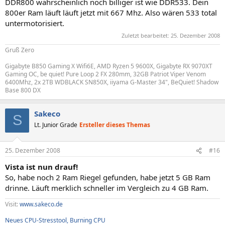
DDR800 wahrscheinlich noch billiger ist wie DDR533. Dein
[ Cache / L2 Cache ]
800er Ram läuft läuft jetzt mit 667 Mhz. Also wären 533 total
untermotorisiert.
Cache Eigenschaften:
Zuletzt bearbeitet:
25. Dezember 2008
Typ Intern
Status Aktiviert
Gruß Zero
Betriebmodus Write-Back
Assoziativität 4-way Set-Associative
Gigabyte B850 Gaming X Wifi6E, AMD Ryzen 5 9600X, Gigabyte RX 9070XT
Maximale Größe 2048 KB
Gaming OC, be quiet! Pure Loop 2 FX 280mm, 32GB Patriot Viper Venom
6400Mhz, 2x 2TB WDBLACK SN850X, iiyama G-Master 34", BeQuiet! Shadow
Installierte Größe 2048 KB
Base 800 DX
Unterstützter SRAM Typ Synchronous
Aktueller SRAM Typ Synchronous
Fehlerkorrektur Single-bit ECC
Sakeco
S
Sockelbezeichnung L2 Cache
Lt. Junior Grade
Ersteller dieses Themas
[ Cache / L3 Cache ]
25. Dezember 2008
#16
Cache Eigenschaften:
Typ Intern
Vista ist nun drauf!
Status Deaktiviert
So, habe noch 2 Ram Riegel gefunden, habe jetzt 5 GB Ram
Betriebmodus Varies with Memory Address
drinne. Läuft merklich schneller im Vergleich zu 4 GB Ram.
Maximale Größe 0 KB
Installierte Größe 0 KB
Visit:
www.sakeco.de
Unterstützter SRAM Typ Synchronous
Aktueller SRAM Typ Synchronous
Neues CPU-Stresstool, Burning CPU