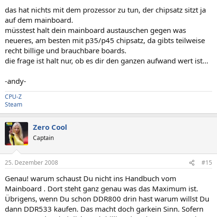
das hat nichts mit dem prozessor zu tun, der chipsatz sitzt ja
Prozessor Eigenschaften:
Hersteller Intel
auf dem mainboard.
Version Intel(R) Pentium(R) 4 CPU 3.20GHz
müsstest halt dein mainboard austauschen gegen was
Externer Takt 200 MHz
neueres, am besten mit p35/p45 chipsatz, da gibts teilweise
Maximaler Takt 3800 MHz
recht billige und brauchbare boards.
Aktueller Takt 3200 MHz
die frage ist halt nur, ob es dir den ganzen aufwand wert ist...
Typ Central Processor
Status Aktiviert
Aufrüstung ZIF
-andy-
Sockelbezeichnung Socket 775
CPU-Z
Steam
[ Cache / L1 Cache ]
Cache Eigenschaften:
Zero Cool
Typ Intern
Captain
Status Aktiviert
Betriebmodus Write-Back
Assoziativität 4-way Set-Associative
25. Dezember 2008
#15
Maximale Größe 16 KB
Installierte Größe 16 KB
Genau! warum schaust Du nicht ins Handbuch vom
Unterstützter SRAM Typ Synchronous
Mainboard . Dort steht ganz genau was das Maximum ist.
Aktueller SRAM Typ Synchronous
Übrigens, wenn Du schon DDR800 drin hast warum willst Du
Fehlerkorrektur Single-bit ECC
dann DDR533 kaufen. Das macht doch garkein Sinn. Sofern
Sockelbezeichnung L1 Cache