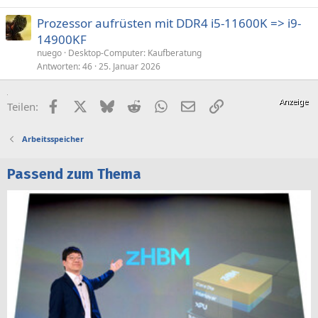
Länge Kurz
Prozessor aufrüsten mit DDR4 i5-11600K => i9-
[ Steckplätze / PCI3 ]
14900KF
nuego
Desktop-Computer: Kaufberatung
Steckplatz-Eigenschaften:
Antworten
46
25. Januar 2026
Steckplatzbezeichnung PCI3
Typ PCI
Status Frei
Facebook
X (Twitter)
Bluesky
Reddit
WhatsApp
E-Mail
Link
Teilen:
Datenbusbreite 32 Bit
Länge Kurz
Arbeitsspeicher
Passend zum Thema