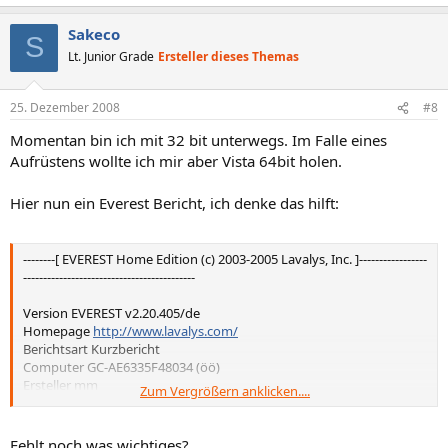
Sakeco
S
Lt. Junior Grade
Ersteller dieses Themas
25. Dezember 2008
#8
Momentan bin ich mit 32 bit unterwegs. Im Falle eines
Aufrüstens wollte ich mir aber Vista 64bit holen.
Hier nun ein Everest Bericht, ich denke das hilft:
--------[ EVEREST Home Edition (c) 2003-2005 Lavalys, Inc. ]-----------------
-------------------------------------------
Version EVEREST v2.20.405/de
Homepage
http://www.lavalys.com/
Berichtsart Kurzbericht
Computer GC-AE6335F48034 (öö)
Ersteller mm
Zum Vergrößern anklicken....
Betriebssystem Microsoft Windows XP Home Edition 5.1.2600
(WinXP Retail)
Datum 2008-12-25
Fehlt noch was wichtiges?