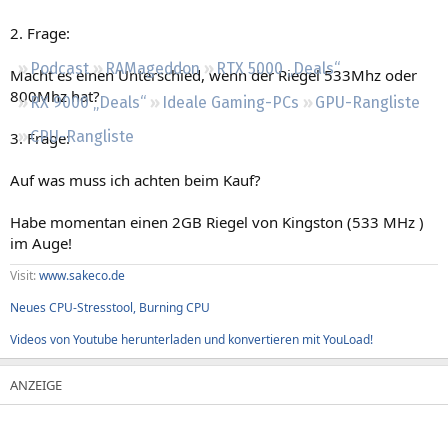
Regeln
2. Frage:
Podcast
RAMageddon
RTX 5000 „Deals“
Macht es einen Unterschied, wenn der Riegel 533Mhz oder
800Mhz hat?
RX 9000 „Deals“
Ideale Gaming-PCs
GPU-Rangliste
CPU-Rangliste
3. Frage:
Auf was muss ich achten beim Kauf?
Habe momentan einen 2GB Riegel von Kingston (533 MHz )
im Auge!
Visit:
www.sakeco.de
Neues CPU-Stresstool, Burning CPU
Videos von Youtube herunterladen und konvertieren mit YouLoad!