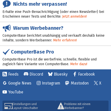
Nichts mehr verpassen!
Erhalte eine Push-Benachrichtigung (oder einen Newsletter) bei
Erscheinen neuer Tests und Berichte:
Jetzt anmelden!
Warum Werbebanner?
ComputerBase berichtet unabhängig und verkauft deshalb keine
Inhalte, sondern Werbebanner.
Mehr erfahren!
ComputerBase Pro
ComputerBase Pro ist die werbefreie, schnelle, flexible und
zugleich faire Variante von ComputerBase.
Mehr dazu!
Feeds
Discord
Bluesky
Facebook
Google News
Instagram
Mastodon
X
YouTube
Einstellungen und
Probleme mit einem
Layout-Umschalter
Werbebanner?