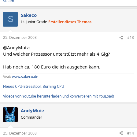
Steam
[ Gehäuse ]
Sakeco
S
Gehäuse Eigenschaften:
Lt. Junior Grade
Ersteller dieses Themas
Hersteller Hewlett-Packard
Version 1111
25. Dezember 2008
#13
Gehäusetyp Desktopgehäuse
Boot-Up Status Sicher
@AndyMutz:
Netzteilstatus Sicher
Und welcher Prozessor unterstützt mehr als 4 Gig?
Temperaturstatus Sicher
Sicherheitsstatus Keine
Hab noch ca. 180 Euro die ich ausgeben kann.
[ Speichercontroller ]
Visit:
www.sakeco.de
Speichercontroller Eigenschaften:
Neues CPU-Stresstool, Burning CPU
Fehlerkorrekturmethode 8-bit Parity
Fehlerkorrektur Keine
Videos von Youtube herunterladen und konvertieren mit YouLoad!
Unterstützter Speicher Interleave 1-Way
Aktueller Speicher Interleave 1-Way
Unterstützte Speicherspannung 5V
AndyMutz
Maximale Speichermodulgröße 1024 MB
Commander
Speichersteckplätze 4
[ Prozessoren / Intel(R) Pentium(R) 4 CPU 3.20GHz ]
25. Dezember 2008
#14