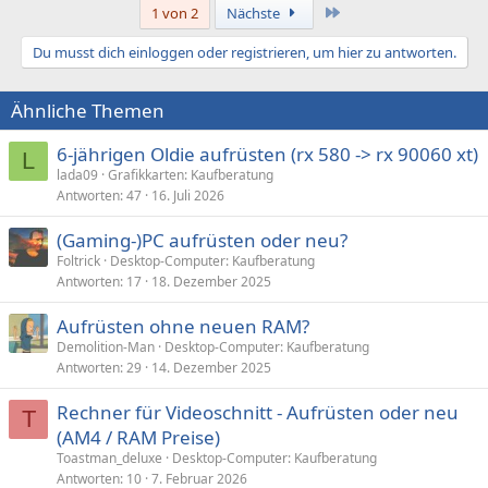
Gesamtbreite 64 Bit
Letzte
1 von 2
Nächste
Datenbreite 64 Bit
Geräteort A3
Du musst dich einloggen oder registrieren, um hier zu antworten.
Bankort Bank6/7
Hersteller Keine
Ähnliche Themen
Seriennummer Keine
Etikett Keine
Teilenummer Keine
6-jährigen Oldie aufrüsten (rx 580 -> rx 90060 xt)
L
lada09
Grafikkarten: Kaufberatung
[ Steckplätze / PCI1 ]
Antworten
47
16. Juli 2026
Steckplatz-Eigenschaften:
(Gaming-)PC aufrüsten oder neu?
Steckplatzbezeichnung PCI1
Foltrick
Desktop-Computer: Kaufberatung
Typ PCI
Antworten
17
18. Dezember 2025
Status Belegt
Datenbusbreite 32 Bit
Aufrüsten ohne neuen RAM?
Länge Kurz
Demolition-Man
Desktop-Computer: Kaufberatung
[ Steckplätze / PCI2 ]
Antworten
29
14. Dezember 2025
Steckplatz-Eigenschaften:
Rechner für Videoschnitt - Aufrüsten oder neu
T
Steckplatzbezeichnung PCI2
(AM4 / RAM Preise)
Typ PCI
Toastman_deluxe
Desktop-Computer: Kaufberatung
Status Frei
Antworten
10
7. Februar 2026
Datenbusbreite 32 Bit