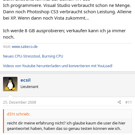
Datenträger:
Ich programmiere. Visual Studio verbraucht schon ne Menge.
IDE Controller Standard-Zweikanal-PCI-IDE-Controller
Dann noch Photoshop CS3 verbraucht schon Leistung. Alleine
IDE Controller Standard-Zweikanal-PCI-IDE-Controller
bei XP. Wenn dann noch Vista zukommt...
SCSI/RAID Controller A5JOV7C1 IDE Controller
SCSI/RAID Controller VAXSCSI Controller
Ich werde 8 GB ausprobieren; verkaufen kann ich ja immer
Festplatte WDC WD2500JS-60NCB1 (232 GB, IDE)
Festplatte Maxtor Basics Desktop USB Device (465 GB, USB)
noch.
Optisches Laufwerk BGPCTGV NSDUV41QV0 SCSI CdRom Device
Optisches Laufwerk TSSTcorp CD/DVDW TS-H653L
Visit:
www.sakeco.de
Optisches Laufwerk YF0295U LZB368O SCSI CdRom Device
Neues CPU-Stresstool, Burning CPU
S.M.A.R.T. Festplatten-Status OK
Videos von Youtube herunterladen und konvertieren mit YouLoad!
Partitionen:
C: (NTFS) 238464 MB (59637 MB frei)
D: (NTFS) 476937 MB (338341 MB frei)
ecsil
Speicherkapazität 698.6 GB (388.7 GB frei)
Lieutenant
Eingabegeräte:
Tastatur Standardtastatur (101/102 Tasten) oder Microsoft Natural
25. Dezember 2008
#11
Keyboard (PS/2)
Maus PS/2-kompatible Maus
d31t schrieb:
Netzwerk:
reicht dir meine erfahrung nicht? ich glaube kaum die user die hier
Netzwerkkarte Realtek RTL8139-Familie-PCI-Fast Ethernet-NIC
geantwortet haben, haben das so genau testen können wie ich.
(192.168.28.104)