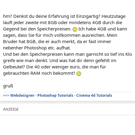
Peripheriegeräte:
Drucker An OneNote 2007 senden
hm? Denkst du deine Erfahrung ist Einzigartig? Heutzutage
Drucker hp psc 1100 series
läuft jeder zweite mit 8GB oder mindetens 4GB durch die
Drucker Microsoft XPS Document Writer
Gegend bei den Speicherpreisen.
Ich habe 4GB und kann
USB1 Controller Intel 82801GB ICH7 - USB Universal Host Controller
sagen, dass Sie für mich vollkommen ausreichen. Mein
[A-1]
Bruder hat 8GB, die er auch merkt, da er fast immer
USB1 Controller Intel 82801GB ICH7 - USB Universal Host Controller
[A-1]
nebenher Photoshop etc. aufhat.
USB1 Controller Intel 82801GB ICH7 - USB Universal Host Controller
Und bei den Speicherpreisen kann man garnicht so tief ins Klo
[A-1]
greife wie man denkt. Und was hat dir denn gefehlt im
USB1 Controller Intel 82801GB ICH7 - USB Universal Host Controller
Gelbeutel? Die 40 oder weniger euro, die man für
[A-1]
gebrauchten RAM noch bekommt?
USB2 Controller Intel 82801GB ICH7 - Enhanced USB2 Controller [A-
1]
USB-Geräte USB-Massenspeichergerät
gruß
>>>
Webdesigner
-
Photoshop Tutorials
-
Cinema 4d Tutorials
--------[ DMI ]-----------------------------------------------------------------------------------
----------------------
[ BIOS ]
BIOS Eigenschaften:
Anbieter Phoenix Technologies, LTD