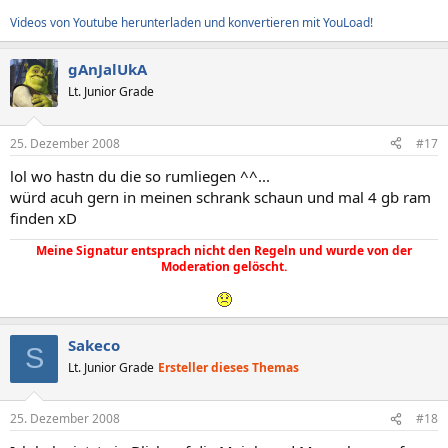
Sockelbezeichnung L3 Cache
Videos von Youtube herunterladen und konvertieren mit YouLoad!
[ Speichermodule / A0 ]
gAnJalUkA
Arbeitsspeicher Eigenschaften:
Lt. Junior Grade
Sockelbezeichnung A0
Installierte Größe Nicht installiert
Aktivierte Größe Nicht installiert
25. Dezember 2008
#17
[ Speichermodule / A1 ]
lol wo hastn du die so rumliegen ^^...
würd acuh gern in meinen schrank schaun und mal 4 gb ram
Arbeitsspeicher Eigenschaften:
finden xD
Sockelbezeichnung A1
Installierte Größe Nicht installiert
Meine Signatur entsprach nicht den Regeln und wurde von der
Aktivierte Größe Nicht installiert
Moderation gelöscht.
[ Speichermodule / A2 ]
Arbeitsspeicher Eigenschaften:
Sakeco
Sockelbezeichnung A2
S
Installierte Größe 2048 MB
Lt. Junior Grade
Ersteller dieses Themas
Aktivierte Größe 2048 MB
[ Speichermodule / A3 ]
25. Dezember 2008
#18