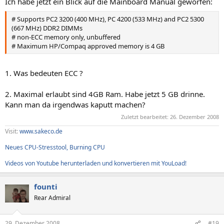
Ich habe jetzt ein Blick auf die Mainboard Manual geworfen:
Arbeitsspeicher Eigenschaften:
Sockelbezeichnung A3
# Supports PC2 3200 (400 MHz), PC 4200 (533 MHz) and PC2 5300
Installierte Größe 2048 MB
(667 MHz) DDR2 DIMMs
Aktivierte Größe 2048 MB
# non-ECC memory only, unbuffered
# Maximum HP/Compaq approved memory is 4 GB
[ Speichergeräte / A0 ]
Speicher Eigenschaften:
1. Was bedeuten ECC ?
Bauform (Form Factor) DIMM
Geräteort A0
Bankort Bank0/1
2. Maximal erlaubt sind 4GB Ram. Habe jetzt 5 GB drinne.
Hersteller Keine
Kann man da irgendwas kaputt machen?
Seriennummer Keine
Zuletzt bearbeitet:
26. Dezember 2008
Etikett Keine
Teilenummer Keine
Visit:
www.sakeco.de
Neues CPU-Stresstool, Burning CPU
[ Speichergeräte / A1 ]
Videos von Youtube herunterladen und konvertieren mit YouLoad!
Speicher Eigenschaften:
Bauform (Form Factor) DIMM
Geräteort A1
founti
Bankort Bank2/3
Rear Admiral
Hersteller Keine
Seriennummer Keine
Etikett Keine
29. Dezember 2008
#19