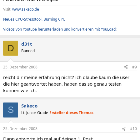
Zeit 02:51
Visit:
www.sakeco.de
Neues CPU-Stresstool, Burning CPU
--------[ Übersicht ]---------------------------------------------------------------------------
------------------------
Videos von Youtube herunterladen und konvertieren mit YouLoad!
Computer:
Betriebssystem Microsoft Windows XP Home Edition
d31t
D
OS Service Pack Service Pack 3
Banned
DirectX 4.09.00.0904 (DirectX 9.0c)
Computername GC-AE6335F48034 (öö)
Benutzername mm
25. Dezember 2008
#9
Motherboard:
reicht dir meine erfahrung nicht? ich glaube kaum die user
CPU Typ Intel Pentium 4 641, 3200 MHz (16 x 200)
die hier geantwortet haben, haben das so genau testen
Motherboard Name Unbekannt
können wie ich.
Motherboard Chipsatz Intel Lakeport-G i945G
Arbeitsspeicher 3584 MB (DDR2-800 DDR2 SDRAM)
BIOS Typ Award (11/24/06)
Sakeco
S
Lt. Junior Grade
Ersteller dieses Themas
Anzeige:
Grafikkarte ATI Radeon HD 3800 Series (1024 MB)
Grafikkarte ATI Radeon HD 3800 Series (1024 MB)
25. Dezember 2008
#10
Monitor Plug und Play-Monitor [NoDB] (YEMX407443)
Dann antworte ich mal auf deinen 1. Post: