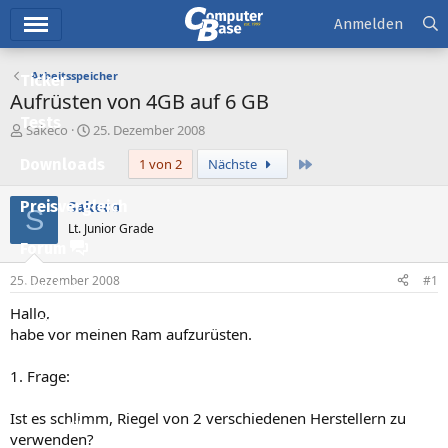
Hauptmenü
Anmelden
Arbeitsspeicher
Ticker
Aufrüsten von 4GB auf 6 GB
Tests
E
E
Sakeco
25. Dezember 2008
r
r
Letzte
Downloads
1 von 2
Nächste
s
s
t
t
e
e
Sakeco
Preisvergleich
S
l
l
Lt. Junior Grade
l
l
Forum
e
t
r
a
25. Dezember 2008
#1
Aktuelles
m
Hallo,
Empfohlene Inhalte
habe vor meinen Ram aufzurüsten.
Neue Beiträge
1. Frage:
Neueste Aktivitäten
Ist es schlimm, Riegel von 2 verschiedenen Herstellern zu
Leserartikel
verwenden?