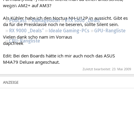
Regeln
wegen AM2+ auf AM3?
Als Kühler habe ich den Noctua NH-U12P in aussicht. Gibt es
Podcast
RAMageddon
RTX 5000 „Deals“
da für die Preisklasse noch ne beseren, sollte Silent sein.
RX 9000 „Deals“
Ideale Gaming-PCs
GPU-Rangliste
Vielen dank scho nam im Vorraus
CPU-Rangliste
dapcfreek
Edit: Bei den Boards hätte ich mir auch noch das ASUS
M4A79 Deluxe angeschaut.
Zuletzt bearbeitet:
23. Mai 2009