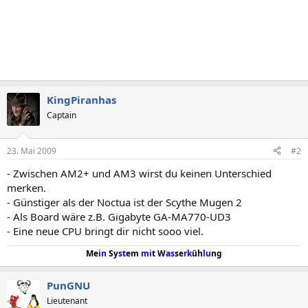
KingPiranhas
Captain
23. Mai 2009
#2
- Zwischen AM2+ und AM3 wirst du keinen Unterschied
merken.
- Günstiger als der Noctua ist der Scythe Mugen 2
- Als Board wäre z.B. Gigabyte GA-MA770-UD3
- Eine neue CPU bringt dir nicht sooo viel.
Me
in
Sy
st
em
mi
t W
as
se
rk
üh
lu
ng
PunGNU
Lieutenant