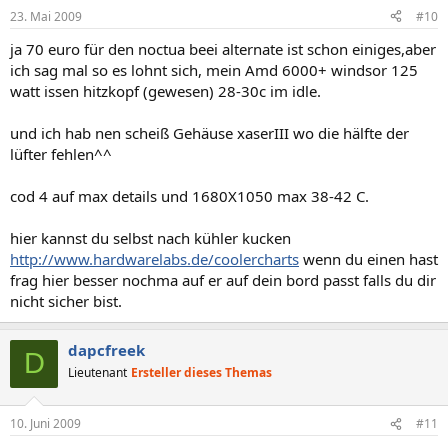
23. Mai 2009
#10
ja 70 euro für den noctua beei alternate ist schon einiges,aber
ich sag mal so es lohnt sich, mein Amd 6000+ windsor 125
watt issen hitzkopf (gewesen) 28-30c im idle.
und ich hab nen scheiß Gehäuse xaserIII wo die hälfte der
lüfter fehlen^^
cod 4 auf max details und 1680X1050 max 38-42 C.
hier kannst du selbst nach kühler kucken
http://www.hardwarelabs.de/coolercharts
wenn du einen hast
frag hier besser nochma auf er auf dein bord passt falls du dir
nicht sicher bist.
dapcfreek
D
Lieutenant
Ersteller dieses Themas
10. Juni 2009
#11