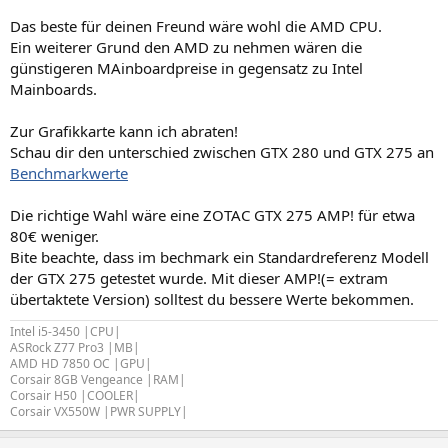
Das beste für deinen Freund wäre wohl die AMD CPU.
Ein weiterer Grund den AMD zu nehmen wären die
günstigeren MAinboardpreise in gegensatz zu Intel
Mainboards.
Zur Grafikkarte kann ich abraten!
Schau dir den unterschied zwischen GTX 280 und GTX 275 an
Benchmarkwerte
Die richtige Wahl wäre eine ZOTAC GTX 275 AMP! für etwa
80€ weniger.
Bite beachte, dass im bechmark ein Standardreferenz Modell
der GTX 275 getestet wurde. Mit dieser AMP!(= extram
übertaktete Version) solltest du bessere Werte bekommen.
Intel i5-3450 |CPU|
ASRock Z77 Pro3 |MB|
AMD HD 7850 OC |GPU|
Corsair 8GB Vengeance |RAM|
Corsair H50 |COOLER|
Corsair VX550W |PWR SUPPLY|