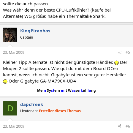
sollte die auch passen.
Was währ denn der beste CPU-Luftkühler? (kaufe bei
Alternate) WG größe: habe ein Thermaltake Shark.
KingPiranhas
Captain
23. Mai 2009
#5
Kleiner Tipp Alternate ist nicht der günstigste Händler.
Der
Mugen 2 sollte passen. Wie gut du mit dem Board OCen
kannst, weiss ich nicht. Gigabyte ist ein sehr guter Hersteller.
Oder Gigabyte GA-MA790X-UD4
Me
in
Sy
st
em
mi
t W
as
se
rk
üh
lu
ng
dapcfreek
D
Lieutenant
Ersteller dieses Themas
23. Mai 2009
#6