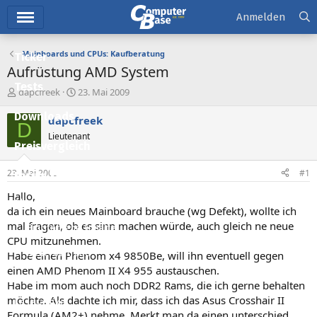
Hauptmenü
Anmelden
Mainboards und CPUs: Kaufberatung
Ticker
Aufrüstung AMD System
Tests
E
E
dapcfreek
23. Mai 2009
r
r
Downloads
s
s
dapcfreek
D
t
t
Lieutenant
e
e
Preisvergleich
l
l
l
l
23. Mai 2009
#1
Forum
e
t
r
a
Hallo,
Aktuelles
m
da ich ein neues Mainboard brauche (wg Defekt), wollte ich
mal fragen, ob es sinn machen würde, auch gleich ne neue
Empfohlene Inhalte
CPU mitzunehmen.
Neue Beiträge
Habe einen Phenom x4 9850Be, will ihn eventuell gegen
einen AMD Phenom II X4 955 austauschen.
Neueste Aktivitäten
Habe im mom auch noch DDR2 Rams, die ich gerne behalten
möchte. Als dachte ich mir, dass ich das Asus Crosshair II
Leserartikel
Formula (AM2+) nehme. Merkt man da einen unterschied,