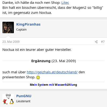
Danke, ich hätte da noch nen Shop:
Litec
Bin halt ein bisschen überreischt, dass der Mugen2 so "billig"
ist, im gegensatz zum Noctua.
KingPiranhas
Captain
23. Mai 2009
#7
Noctua ist ein teurer aber guter Hersteller.
Ergänzung
(
23. Mai 2009
)
such mal über
http://geizhals.at/deutschland/
den
preiwertesten Shop.
Me
in
Sy
st
em
mi
t W
as
se
rk
üh
lu
ng
PunGNU
Lieutenant