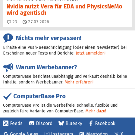
Nvidia nutzt Vera für EDA und PhysicsNeMo
wird agentisch
Kommentare
23
27.07.2026
Nichts mehr verpassen!
Erhalte eine Push-Benachrichtigung (oder einen Newsletter) bei
Erscheinen neuer Tests und Berichte:
Jetzt anmelden!
Warum Werbebanner?
ComputerBase berichtet unabhängig und verkauft deshalb keine
Inhalte, sondern Werbebanner.
Mehr erfahren!
ComputerBase Pro
ComputerBase Pro ist die werbefreie, schnelle, flexible und
zugleich faire Variante von ComputerBase.
Mehr dazu!
Feeds
Discord
Bluesky
Facebook
Google News
Instagram
Mastodon
X