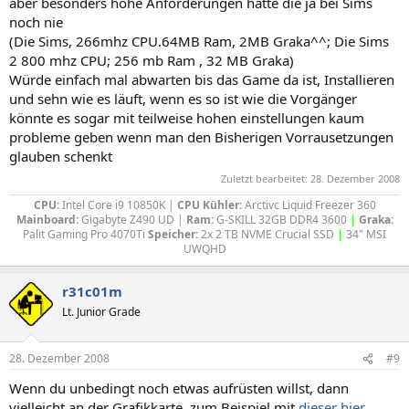
aber besonders hohe Anforderungen hatte die ja bei Sims
noch nie
(Die Sims, 266mhz CPU.64MB Ram, 2MB Graka^^; Die Sims
2 800 mhz CPU; 256 mb Ram , 32 MB Graka)
Würde einfach mal abwarten bis das Game da ist, Installieren
und sehn wie es läuft, wenn es so ist wie die Vorgänger
könnte es sogar mit teilweise hohen einstellungen kaum
probleme geben wenn man den Bisherigen Vorrausetzungen
glauben schenkt
Zuletzt bearbeitet:
28. Dezember 2008
CPU:
Intel Core i9 10850K
|
CPU Kühler:
Arctivc Liquid Freezer 360
Mainboard:
Gigabyte Z490 UD
|
Ram:
G-SKILL 32GB DDR4 3600
|
Graka:
Palit Gaming Pro 4070Ti
Speicher:
2x 2 TB NVME Crucial SSD
|
34" MSI
UWQHD​
r31c01m
Lt. Junior Grade
28. Dezember 2008
#9
Wenn du unbedingt noch etwas aufrüsten willst, dann
vielleicht an der Grafikkarte, zum Beispiel mit
dieser hier
.