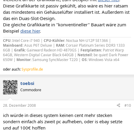
Diese Grafikkarte ist passiv gekühlt, also wäre es hier ratsam
das mindestens ein Gehäuselüfter installiert ist. Außerdem ist
das ein Duas-Slot-Design.
Die gleiche Grafikkarte in "konventineller" Bauart wäre zum
Beispiel
diese hier
.
CPU:
Intel Core i7 940 |
CPU-Kühler:
Noctua NH-U12P SE1366 |
Mainboard:
Asus P6T Deluxe |
RAM:
Corsair Platinum Series DDR3 1333
6GB |
Grafik:
Gainward Radeon HD 4870GS |
Festplatten:
Patriot Warp
64GB, Western Digital Caviar Black 640GB |
Netzteil:
be quiet! Dark Power
650W |
Monitor:
Samsung SyncMaster T220 |
OS:
Windows Vista x64
oder auch
:
Sysprofile.de
toebsi
Commodore
28. Dezember 2008
#10
ich würde in dieses system keinen cent mehr stecken
sondern einfach als zweit pc aufheben, oder is ebay setzte
und auf 100€ hoffen