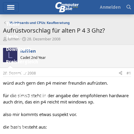
Hauptmenü
Anmelden
Mainboards und CPUs: Kaufberatung
Ticker
Aufrüstvorschlag für alten P 4 3 Ghz?
Tests
E
E
lufffen
28. Dezember 2008
r
r
Downloads
s
s
lufffen
L
t
t
Cadet 2nd Year
e
e
Preisvergleich
l
l
l
l
28. Dezember 2008
#1
Forum
e
t
r
a
würd auch gern den p4 meiner freundin aufrüsten.
Aktuelles
m
für die sims3 steht in der angabe der empfohlenen hardware
Empfohlene Inhalte
auch drin, das ein p4 reicht mit windows xp.
Neue Beiträge
also mir kommts etwas suspekt vor.
Neueste Aktivitäten
die basis besteht aus:
Leserartikel