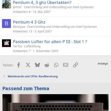
Pentium 4, 3 ghz Übertakten?
pH!SK`
Overclocking und Undervolting von Intel-Systemen
Antworten
4
14. Mai 2007
Pentium 4 3 Ghz
B
Bennyaa
Overclocking und Undervolting von Intel-Systemen
Antworten
13
3. April 2007
Passiven Lüfter für alten P III - Slot 1 ?
TerTos
Luftkühlung
Antworten
7
1. November 2005
Facebook
X (Twitter)
Bluesky
Reddit
WhatsApp
E-Mail
Link
Teilen:
Mainboards und CPUs: Kaufberatung
Passend zum Thema