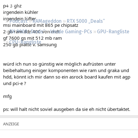
Regeln
p4 3 ghz
irgendein kühler
irgendein lüfter
Podcast
RAMageddon
RTX 5000 „Deals“
msi mainboard mit 865 pe chipsatz
2 gb ram ddr 400 von mdt
RX 9000 „Deals“
Ideale Gaming-PCs
GPU-Rangliste
gf 7600 gs mit 512 mb ram
CPU-Rangliste
250 gb platte v. samsung
würd ich nun so günstig wie möglich aufrüsten unter
beibehaltung einiger komponenten wie ram und graka und
hdd, könnt ich mir dann so ein asrock board kaufen mit agp
und pci-e ?
mfg
ps: will halt nicht soviel ausgeben da sie eh nicht übertaktet.