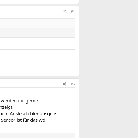
#6
#7
z werden die gerne
nzeigt.
inem Auslesefehler ausgehst.
Sensor ist für das wo