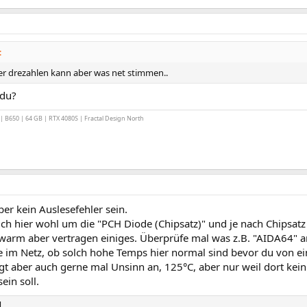
:
ter drezahlen kann aber was net stimmen..
 du?
B650 | 64 GB | RTX 4080S | Fractal Design North
ber kein Auslesefehler sein.
ich hier wohl um die "PCH Diode (Chipsatz)" und je nach Chipsat
warm aber vertragen einiges. Überprüfe mal was z.B. "AIDA64" a
e im Netz, ob solch hohe Temps hier normal sind bevor du von e
 aber auch gerne mal Unsinn an, 125°C, aber nur weil dort kein 
ein soll.
l