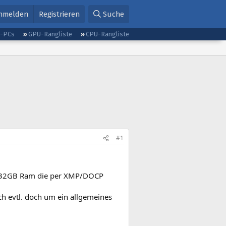
nmelden
Registrieren
Suche
g-PCs
GPU-Rangliste
CPU-Rangliste
#1
 32GB Ram die per XMP/DOCP
sich evtl. doch um ein allgemeines