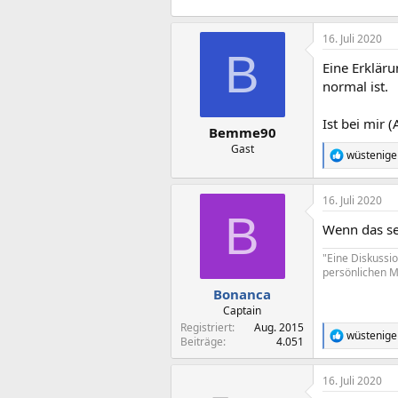
16. Juli 2020
B
Eine Erkläru
normal ist.
Ist bei mir
Bemme90
Gast
wüstenige
R
e
a
16. Juli 2020
k
B
t
Wenn das sel
i
o
"Eine Diskussi
n
persönlichen M
e
n
Bonanca
:
Captain
Registriert
Aug. 2015
wüstenige
R
Beiträge
4.051
e
a
16. Juli 2020
k