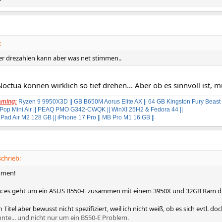
:
ter drezahlen kann aber was net stimmen..
Noctua können wirklich so tief drehen... Aber ob es sinnvoll ist, m
aming:
Ryzen 9 9950X3D
|| GB B650M Aorus Elite AX || 64 GB Kingston Fury Beast
 Pop Mini Air
|| PEAQ PMO G342-CWQK
|| WinXI 25H2 & Fedora 44 ||
iPad Air M2 128 GB
|| iPhone 17 Pro || MB Pro M1 16 GB ||
chrieb:
mmen!
: es geht um ein ASUS B550-E zusammen mit einem 3950X und 32GB Ram d
 Titel aber bewusst nicht spezifiziert, weil ich nicht weiß, ob es sich evtl
nte... und nicht nur um ein B550-E Problem.