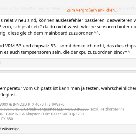
gendes aufgefallen bei meinem Mainboard - einer der Temperatursensoren 
Zum Vergrößern anklicken....
eigt selbst nach dem ersten Hochfahren des Tages immer sehr hohe Temper
bei HWMonitor bei knapp 80°C und steigt unter Last bis auf 92°C an, bei H
ds relativ neu sind, können auslesefehler passieren. desweiteren
 vrm, schipsatz etc? da du nicht weist, wleche sensoren hinter d
hen Temperaturen passen meiner Meinung nach allesamt.
rig, diese gleich dem mainboard zuzuordnen^^.
ähnliche Erfahrungen gemacht? Ist das normal oder ein defekter Sensor?
d VRM 53 und chipsatz 53...somit denke ich nicht, das dies chips
en es auch tempsensoren sein, die der cpu zuzuordnen sind?^^
eigen 944727
 mal vorab!
l
emperatur vom Chipsatz ist kann man ja testen, wahrscheinlicher 
flegt ist.
800X & INNO3D RTX 4070 Ti S @Wakü
R VI HERO & Corsair Vengeance LED 4x8GB @3200
(expl. Heizkörper^^)
0-F GAMING & Kingston FURY Beast 64GB @3200
e PX-850
d
wüstenigel