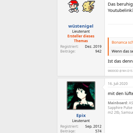
t
Das beruhigt
i
o
Youtubelink
n
e
n
wüstenigel
:
Lieutenant
Ersteller dieses
Themas
Bonanca sch
Registriert
Dez. 2019
Wenn das se
Beiträge
942
Ist das denn
9800X3D @ NH-D15 | 
16. Juli 2020
mit den lüf
Mainboard:
AS
Sapphire Puls
m2 2tb, Samsu
Epix
Lieutenant
Registriert
Sep. 2012
Beiträge
574