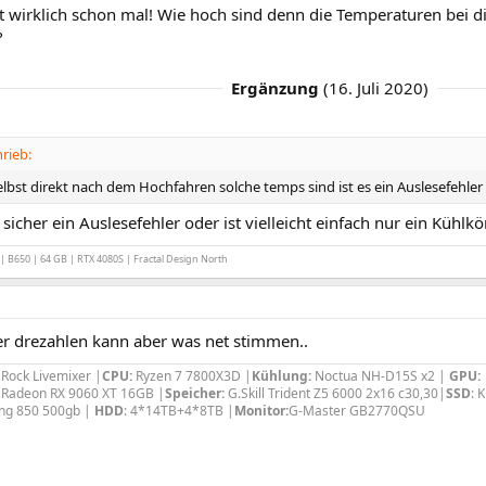
 wirklich schon mal! Wie hoch sind denn die Temperaturen bei di
?
Ergänzung
(
16. Juli 2020
)
rieb:
lbst direkt nach dem Hochfahren solche temps sind ist es ein Auslesefehler
 sicher ein Auslesefehler oder ist vielleicht einfach nur ein Kühlk
B650 | 64 GB | RTX 4080S | Fractal Design North
ter drezahlen kann aber was net stimmen..
Rock Livemixer |
CPU:
Ryzen 7 7800X3D |
Kühlung:
Noctua NH-D15S x2 |
GPU:
e Radeon RX 9060 XT 16GB |
Speicher:
G.Skill Trident Z5 6000 2x16 c30,30|
SSD
: 
ng 850 500gb |
HDD
: 4*14TB+4*8TB |
Monitor:
G-Master GB2770QSU