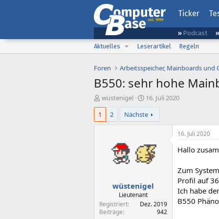
Ticker
Te
Podcast
Aktuelles
Leserartikel
Regeln
Foren
Arbeitsspeicher, Mainboards und
B550: sehr hohe Mainb
E
E
wüstenigel
16. Juli 2020
r
r
1
2
Nächste
s
s
t
t
e
e
16. Juli 2020
l
l
Hallo zusa
l
l
e
t
r
a
Zum System
m
Profil auf 
wüstenigel
Ich habe den
Lieutenant
B550 Phänom
Registriert
Dez. 2019
Beiträge
942