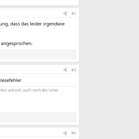
#2
gung, dass das leider irgendwie
l angesprochen.
#3
lesefehler
ks) und evtl. auch noch der/ einer
#4