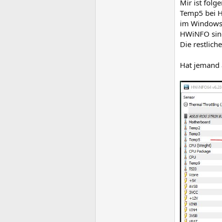
Mir ist fol
Temp5 bei H
im Windows B
HWiNFO sind
Die restlic
Hat jemand 