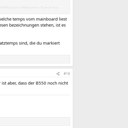
(TEMPIN4 bei HWMonitor, Temp5 bei
aturen an - im Windows Betrieb liegt
WiNFO sind wir bei ca 85°C im Windows
 welche temps vom mainboard liest
iesen bezeichnungen stehen, ist es
atztemps sind, die du markiert
#10
ist aber, dass der B550 noch nicht