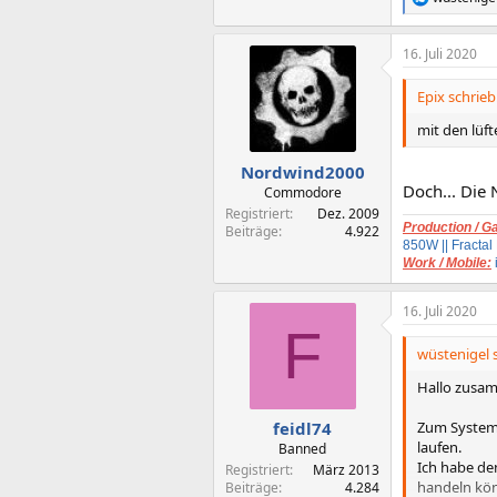
R
e
a
16. Juli 2020
k
t
i
Epix schrieb
o
n
mit den lüf
e
n
Nordwind2000
:
Doch... Die 
Commodore
Registriert
Dez. 2009
Production / G
Beiträge
4.922
850W || Fractal
Work / Mobile:
16. Juli 2020
F
wüstenigel s
Hallo zusa
Zum System
feidl74
laufen.
Banned
Ich habe den
Registriert
März 2013
handeln kön
Beiträge
4.284