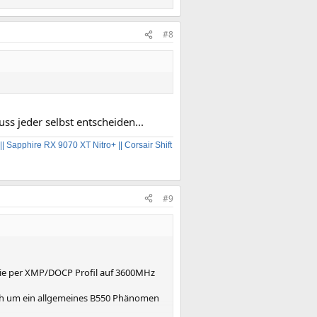
#8
uss jeder selbst entscheiden...
|| Sapphire RX 9070 XT Nitro+
|| Corsair Shift
#9
ie per XMP/DOCP Profil auf 3600MHz
. doch um ein allgemeines B550 Phänomen