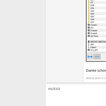
Danke schon
9800X3D @ NH-D15 | 