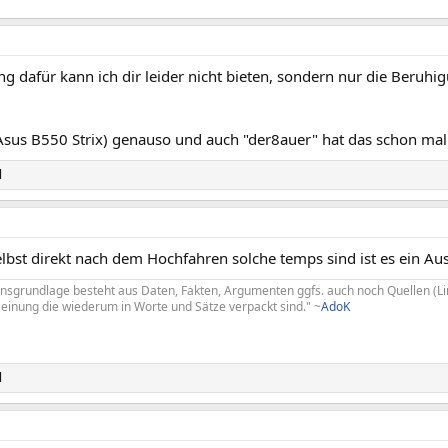
ng dafür kann ich dir leider nicht bieten, sondern nur die Beruhi
 (Asus B550 Strix) genauso und auch "der8auer" hat das schon ma
l
bst direkt nach dem Hochfahren solche temps sind ist es ein Aus
onsgrundlage besteht aus Daten, Fakten, Argumenten ggfs. auch noch Quellen (Lin
einung die wiederum in Worte und Sätze verpackt sind." ~
AdoK
l