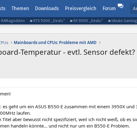
sts
Themen
Downloads
Preisvergleich
Forum
A
RAMageddon
RTX 5000 „Deals“
RX 9000 „Deals“
Ideale Gamin
 CPUs
Mainboards und CPUs: Probleme mit AMD
oard-Temperatur - evtl. Sensor defekt?
mmen!
: es geht um ein ASUS B550-E zusammen mit einem 3950X und
3600MHz laufen.
 Titel aber bewusst nicht spezifiziert, weil ich nicht weiß, ob es 
en handeln könnte... und nicht nur um ein B550-E Problem.