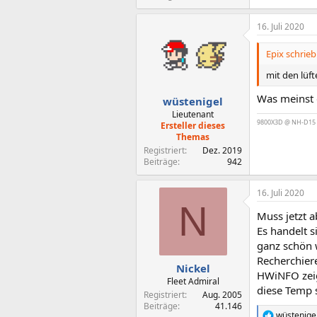
16. Juli 2020
Epix schrieb
mit den lüf
Was meinst
wüstenigel
Lieutenant
9800X3D @ NH-D15 | 
Ersteller dieses
Themas
Registriert
Dez. 2019
Beiträge
942
16. Juli 2020
N
Muss jetzt a
Es handelt s
ganz schön 
Recherchier
Nickel
HWiNFO zeigt
Fleet Admiral
diese Temp s
Registriert
Aug. 2005
Beiträge
41.146
wüstenige