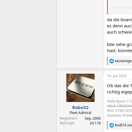
Mir ist fol
HWiNFO64) z
der Sensor 
da die boar
Betrieb.
es denn aus?
Die restlic
auch schwie
Hat jemand 
btw sehe gra
hast. könnt
Anhang anz
Danke schon
wüstenige
R
e
a
16. Juli 2020
k
t
Ob das die T
i
o
richtig eigep
n
e
AMD Ryzen 7 5
n
ASUS CROSSHAI
Robo32
:
ROG STRIX B55
Fleet Admiral
Seasonic Prim
Registriert
Sep. 2006
Beiträge
24.118
feidl74
un
R
e