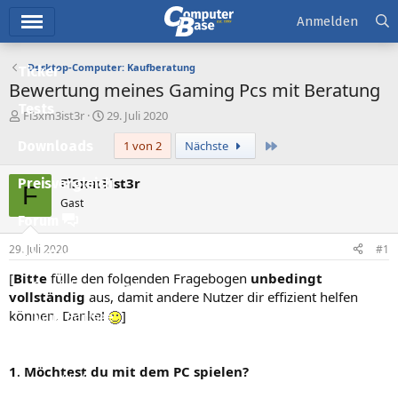
Hauptmenü
Anmelden
Desktop-Computer: Kaufberatung
Ticker
Bewertung meines Gaming Pcs mit Beratung
Tests
E
E
Fl3xm3ist3r
29. Juli 2020
r
r
Letzte
Downloads
1 von 2
Nächste
s
s
t
t
e
e
Fl3xm3ist3r
Preisvergleich
F
l
l
Gast
l
l
Forum
e
t
r
a
29. Juli 2020
#1
Aktuelles
m
[
Bitte
fülle den folgenden Fragebogen
unbedingt
Empfohlene Inhalte
vollständig
aus, damit andere Nutzer dir effizient helfen
können. Danke!
]
Neue Beiträge
Neueste Aktivitäten
1. Möchtest du mit dem PC spielen?
Leserartikel