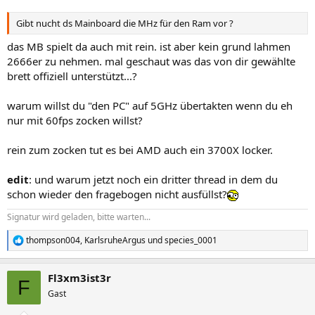
Gibt nucht ds Mainboard die MHz für den Ram vor ?
das MB spielt da auch mit rein. ist aber kein grund lahmen
2666er zu nehmen. mal geschaut was das von dir gewählte
brett offiziell unterstützt...?
warum willst du "den PC" auf 5GHz übertakten wenn du eh
nur mit 60fps zocken willst?
rein zum zocken tut es bei AMD auch ein 3700X locker.
edit
: und warum jetzt noch ein dritter thread in dem du
schon wieder den fragebogen nicht ausfüllst?
Signatur wird geladen, bitte warten...
thompson004
,
KarlsruheArgus
und
species_0001
R
e
a
Fl3xm3ist3r
k
F
t
Gast
i
o