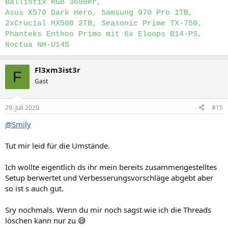
Arbeitsspeicher (RAM): …
Ballistix RGB 3600er,
Mainboard: …
Asus X570 Dark Hero, Samsung 970 Pro 1TB,
Netzteil: …
2xCrucial MX500 2TB, Seasonic Prime TX-750,
Gehäuse: …
Phanteks Enthoo Primo mit 6x Eloops B14-PS,
Grafikkarte: …
Noctua NH-U14S
HDD / SSD: …
Fl3xm3ist3r
6. Wie viel Geld bist du bereit auszugeben?
F
…
Gast
7. Wann möchtest du den PC kaufen? Möglichst sofort oder
29. Juli 2020
#15
kannst du noch ein paar Wochen/Monate warten?
…
@Smily
8. Möchtest du den PC selbst zusammenbauen oder
Tut mir leid für die Umstände.
zusammenbauen lassen (vom Shop oder von
freiwilligen
Helfern
)?
…
Ich wollte eigentlich ds ihr mein bereits zusammengestelltes
Setup berwertet und Verbesserungsvorschläge abgebt aber
so ist s auch gut.
Sry nochmals. Wenn du mir noch sagst wie ich die Threads
löschen kann nur zu 😅