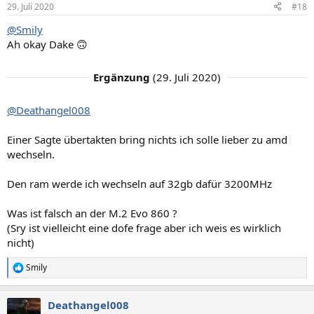
29. Juli 2020
#18
@Smily
Ah okay Dake 🙃
Ergänzung
(
29. Juli 2020
)
@Deathangel008
Einer Sagte übertakten bring nichts ich solle lieber zu amd
wechseln.
Den ram werde ich wechseln auf 32gb dafür 3200MHz
Was ist falsch an der M.2 Evo 860 ?
(Sry ist vielleicht eine dofe frage aber ich weis es wirklich
nicht)
Smily
R
e
a
Deathangel008
k