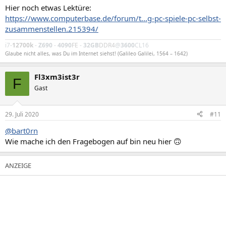
Hier noch etwas Lektüre:
https://www.computerbase.de/forum/t...g-pc-spiele-pc-selbst-
zusammenstellen.215394/
i7-
12700k
-
Z690
-
4090
FE
-
32GB
DDR4
@
3600
CL16
Glaube nicht alles, was Du im Internet siehst! (Galileo Galilei, 1564 – 1642)
Fl3xm3ist3r
F
Gast
29. Juli 2020
#11
@bart0rn
Wie mache ich den Fragebogen auf bin neu hier 🙃