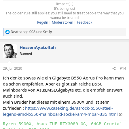
Ultra/hohe/mittlere/niedrige Grafikeinstellungen? …
Respect[...]
Genügen dir 30
FPS
oder sollen es 60 oder gar 144 FPS sein?
It's being lost
The golden rule still applies: you still need to treat people the way that you
…
wanna be treated
Regeln
|
Moderatoren
|
Feedback
2. Möchtest du den PC für Bild-/Musik-/Videobearbeitung oder
Deathangel008
und
Smily
CAD nutzen? Als Hobby oder bist du Profi? Welche Software
R
wirst du nutzen?
e
a
…
HessenAyatollah
k
t
3. Hast du besondere Anforderungen oder Wünsche
Banned
i
(Overclocking, ein besonders leiser PC, RGB-Beleuchtung, …)?
o
…
n
29. Juli 2020
#14
e
4. Wieviele und welche Monitore möchtest du nutzen?
n
Ich denke sowas wie ein Gigabyte B550 Aorus Pro kann man
Anzahl, Modell, Auflösung, Bildwiederholfrequenz (Hertz)?
:
da schon empfehlen. Aber es gibt zahlreiche B550
Wird FreeSync (AMD) oder G-Sync (Nvidia) unterstützt? (Bitte
Mainboards von Asus,MSI,Gigabyte etc. die empfehlenswert
mit Link zum Hersteller oder Preisvergleich!)
…
auch sind.
Mein Bruder hat dieses mit einem 3900X und ist sehr
5. Hast du noch einen alten PC, dessen Komponenten
zufrieden :
https://www.caseking.de/asrock-b550-steel-
teilweise weitergenutzt werden könnten? (Bitte mit Links zu
legend-amd-b550-mainboard-sockel-am4-mbar-335.html
den Spezifikationen beim Hersteller oder Preisvergleich!)
Ryzen 5900X, Asus TUF RTX3080 OC, 64GB Crucial
Prozessor (CPU): …