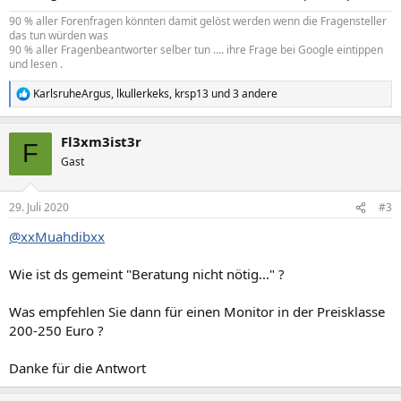
90 % aller Forenfragen könnten damit gelöst werden wenn die Fragensteller
das tun würden was
90 % aller Fragenbeantworter selber tun .... ihre Frage bei Google eintippen
und lesen .
KarlsruheArgus
,
lkullerkeks
,
krsp13
und 3 andere
R
e
a
Fl3xm3ist3r
k
F
t
Gast
i
o
n
29. Juli 2020
#3
e
n
@xxMuahdibxx
:
Wie ist ds gemeint "Beratung nicht nötig..." ?
Was empfehlen Sie dann für einen Monitor in der Preisklasse
200-250 Euro ?
Danke für die Antwort