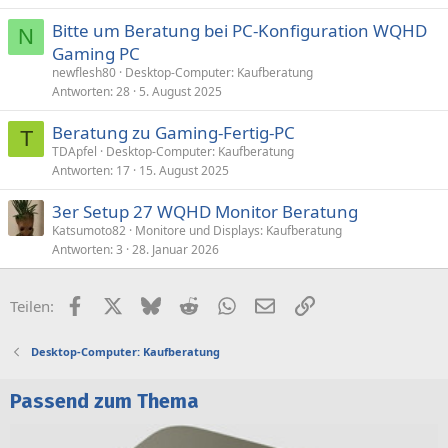
Bitte um Beratung bei PC-Konfiguration WQHD
N
Gaming PC
newflesh80
Desktop-Computer: Kaufberatung
Antworten
28
5. August 2025
Beratung zu Gaming-Fertig-PC
T
TDApfel
Desktop-Computer: Kaufberatung
Antworten
17
15. August 2025
3er Setup 27 WQHD Monitor Beratung
Katsumoto82
Monitore und Displays: Kaufberatung
Antworten
3
28. Januar 2026
Facebook
X (Twitter)
Bluesky
Reddit
WhatsApp
E-Mail
Link
Teilen:
Desktop-Computer: Kaufberatung
Passend zum Thema