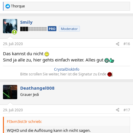
Thorque
R
e
a
Smily
k
t
███▒▒▒▒▒▒▒
PRO
Moderator
i
o
n
29. Juli 2020
#16
e
n
Das kannst du nicht
:
Sind ja alle zu, hier gehts einfach weiter. Alles gut
CrystalDiskInfo
Bitte scrollen Sie weiter, hier ist die Signatur zu Ende
Deathangel008
Grauer Jedi
29. Juli 2020
#17
Fl3xm3ist3r schrieb:
WQHD und die Auflösung kann ich nicht sagen.