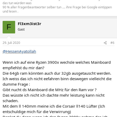
Genügen dir 30
FPS
oder sollen es 60 oder gar 144 FPS sein?
das tun würden was
90 % aller Fragenbeantworter selber tun .... ihre Frage bei Google eintippen
…
und lesen .
2. Möchtest du den PC für Bild-/Musik-/Videobearbeitung oder
Fl3xm3ist3r
CAD nutzen? Als Hobby oder bist du Profi? Welche Software
F
Gast
wirst du nutzen?
…
29. Juli 2020
#6
3. Hast du besondere Anforderungen oder Wünsche
(Overclocking, ein besonders leiser PC, RGB-Beleuchtung, …)?
@HessenAyatollah
…
Wenn ich auf eine Ryzen 3900x wechsle welches Mainboard
4. Wieviele und welche Monitore möchtest du nutzen?
empfiehlst du mir dan?
Anzahl, Modell, Auflösung, Bildwiederholfrequenz (Hertz)?
Wird FreeSync (AMD) oder G-Sync (Nvidia) unterstützt? (Bitte
Die 64gb ram könnten auch dur 32gb ausgetauscht werden.
mit Link zum Hersteller oder Preisvergleich!)
Ich weiss das ich nicht eefahren binn deswegen vielleicht die
…
dumme Frage :
Gibt nucht ds Mainboard die MHz für den Ram vor ?
5. Hast du noch einen alten PC, dessen Komponenten
Das wüsste ich nicht ich dachte mehr leistung kann nicht
teilweise weitergenutzt werden könnten? (Bitte mit Links zu
schaden.
den Spezifikationen beim Hersteller oder Preisvergleich!)
Mit dem ll 140mm meine ich die Corsair ll140 Lüfter (Ich
Prozessor (CPU): …
entschuldige mich für die Verwirrung)
Arbeitsspeicher (RAM): …