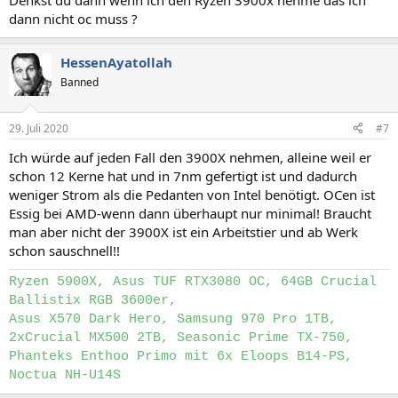
Denkst du dann wenn ich den Ryzen 3900x nehme das ich
Mainboard: …
dann nicht oc muss ?
Netzteil: …
Gehäuse: …
Grafikkarte: …
HessenAyatollah
HDD / SSD: …
Banned
6. Wie viel Geld bist du bereit auszugeben?
…
29. Juli 2020
#7
Ich würde auf jeden Fall den 3900X nehmen, alleine weil er
7. Wann möchtest du den PC kaufen? Möglichst sofort oder
kannst du noch ein paar Wochen/Monate warten?
schon 12 Kerne hat und in 7nm gefertigt ist und dadurch
…
weniger Strom als die Pedanten von Intel benötigt. OCen ist
Essig bei AMD-wenn dann überhaupt nur minimal! Braucht
8. Möchtest du den PC selbst zusammenbauen oder
man aber nicht der 3900X ist ein Arbeitstier und ab Werk
zusammenbauen lassen (vom Shop oder von
freiwilligen
schon sauschnell!!
Helfern
)?
…
Ryzen 5900X, Asus TUF RTX3080 OC, 64GB Crucial
Ballistix RGB 3600er,
Asus X570 Dark Hero, Samsung 970 Pro 1TB,
2xCrucial MX500 2TB, Seasonic Prime TX-750,
Phanteks Enthoo Primo mit 6x Eloops B14-PS,
Noctua NH-U14S