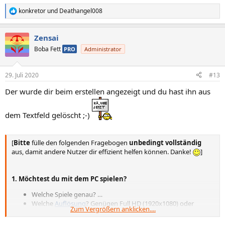
konkretor
und
Deathangel008
R
e
a
Zensai
k
t
Boba Fett
PRO
Administrator
i
o
n
29. Juli 2020
#13
e
n
Der wurde dir beim erstellen angezeigt und du hast ihn aus
:
dem Textfeld gelöscht ;-)
[
Bitte
fülle den folgenden Fragebogen
unbedingt vollständig
aus, damit andere Nutzer dir effizient helfen können. Danke!
]
1. Möchtest du mit dem PC spielen?
Welche Spiele genau? …
Welche
Auflösung
? Genügen Full HD (1920x1080) oder
Zum Vergrößern anklicken....
WQHD (2560x1440) oder soll es 4K Ultra HD (3840x2160)
sein? …