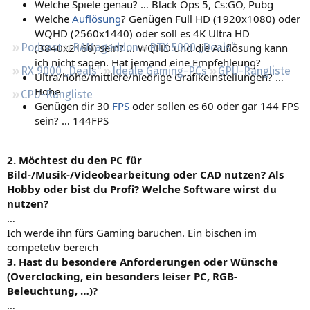
Welche Spiele genau? … Black Ops 5, Cs:GO, Pubg
Regeln
Welche
Auflösung
? Genügen Full HD (1920x1080) oder
WQHD (2560x1440) oder soll es 4K Ultra HD
(3840x2160) sein? … WQHD und die Auflösung kann
Podcast
RAMageddon
RTX 5000 „Deals“
ich nicht sagen. Hat jemand eine Empfehleung?
RX 9000 „Deals“
Ideale Gaming-PCs
GPU-Rangliste
Ultra/hohe/mittlere/niedrige Grafikeinstellungen? …
Hohe
CPU-Rangliste
Genügen dir 30
FPS
oder sollen es 60 oder gar 144 FPS
sein? … 144FPS
2. Möchtest du den PC für
Bild-/Musik-/Videobearbeitung oder CAD nutzen? Als
Hobby oder bist du Profi? Welche Software wirst du
nutzen?
…
Ich werde ihn fürs Gaming baruchen. Ein bischen im
competetiv bereich
3. Hast du besondere Anforderungen oder Wünsche
(Overclocking, ein besonders leiser PC, RGB-
Beleuchtung, …)?
…