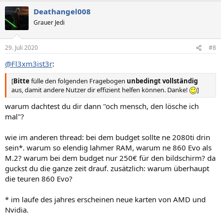
Deathangel008
Grauer Jedi
29. Juli 2020
#8
@Fl3xm3ist3r
:
[
Bitte
fülle den folgenden Fragebogen
unbedingt vollständig
aus, damit andere Nutzer dir effizient helfen können. Danke!
]
warum dachtest du dir dann "och mensch, den lösche ich
mal"?
wie im anderen thread: bei dem budget sollte ne 2080ti drin
sein*. warum so elendig lahmer RAM, warum ne 860 Evo als
M.2? warum bei dem budget nur 250€ für den bildschirm? da
guckst du die ganze zeit drauf. zusätzlich: warum überhaupt
die teuren 860 Evo?
* im laufe des jahres erscheinen neue karten von AMD und
Nvidia.