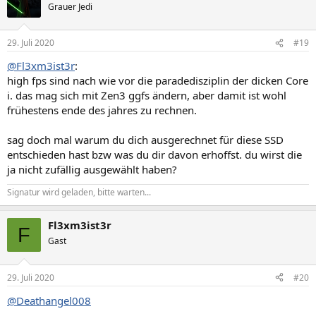
t
Grauer Jedi
i
o
n
29. Juli 2020
#19
e
n
@Fl3xm3ist3r
:
:
high fps sind nach wie vor die paradedisziplin der dicken Core
i. das mag sich mit Zen3 ggfs ändern, aber damit ist wohl
frühestens ende des jahres zu rechnen.
sag doch mal warum du dich ausgerechnet für diese SSD
entschieden hast bzw was du dir davon erhoffst. du wirst die
ja nicht zufällig ausgewählt haben?
Signatur wird geladen, bitte warten...
Fl3xm3ist3r
F
Gast
29. Juli 2020
#20
@Deathangel008