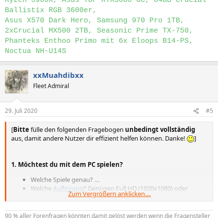
Ryzen 5900X, Asus TUF RTX3080 OC, 64GB Crucial
Ballistix RGB 3600er,
Asus X570 Dark Hero, Samsung 970 Pro 1TB,
2xCrucial MX500 2TB, Seasonic Prime TX-750,
Phanteks Enthoo Primo mit 6x Eloops B14-PS,
Noctua NH-U14S
xxMuahdibxx
Fleet Admiral
29. Juli 2020
#5
[
Bitte
fülle den folgenden Fragebogen
unbedingt vollständig
aus, damit andere Nutzer dir effizient helfen können. Danke!
]
1. Möchtest du mit dem PC spielen?
Welche Spiele genau? …
Welche
Auflösung
? Genügen Full HD (1920x1080) oder
Zum Vergrößern anklicken....
WQHD (2560x1440) oder soll es 4K Ultra HD (3840x2160)
sein? …
Ultra/hohe/mittlere/niedrige Grafikeinstellungen? …
90 % aller Forenfragen könnten damit gelöst werden wenn die Fragensteller