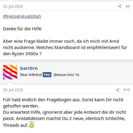
n
29. Juli 2020
#9
e
n
@HessenAyatollah
:
Danke für die Hilfe
Aber eine Frage bleibt immer noch, da ich mich mit Amd
nicht auskenne. Welches Maindboard ist empfehlenswert für
den Ryzen 3900x ?
bart0rn
Rear Admiral
PRO
🎂Rätsel-Elite ’18
29. Juli 2020
#10
Füll hald endlich den Fragebogen aus. Sonst kann Dir nicht
geholfen werden.
Du erwartest Hilfe, ignorierst aber jede Antwort die dir nicht
passt. Anstattdessen machst Du 2 neue, identisch schlechte,
Threads auf.