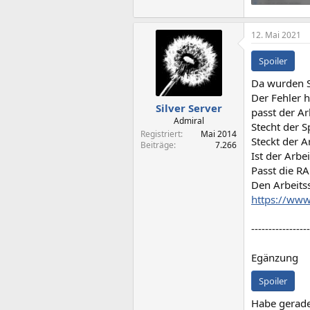
63,5 KB · Auf
12. Mai 2021
Spoiler
Da wurden S
Der Fehler 
Silver Server
passt der A
Admiral
Stecht der S
Registriert
Mai 2014
Steckt der A
Beiträge
7.266
Ist der Arbe
Passt die R
Den Arbeits
https://ww
-----------------
Egänzung
Spoiler
Habe gerade