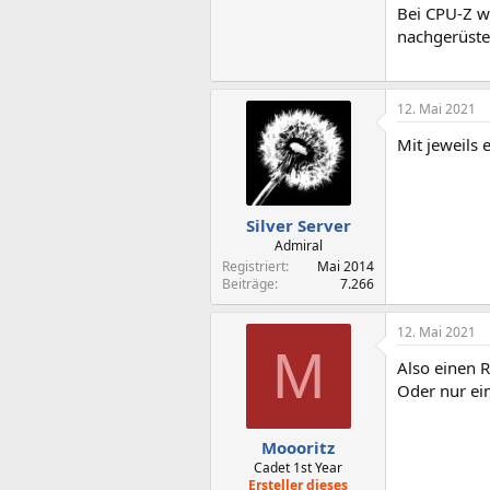
Bei CPU-Z w
nachgerüstet
12. Mai 2021
Mit jeweils 
Silver Server
Admiral
Registriert
Mai 2014
Beiträge
7.266
12. Mai 2021
M
Also einen 
Oder nur ei
Moooritz
Cadet 1st Year
Ersteller dieses