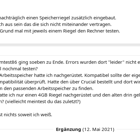
achträglich einen Speicherriegel zusätzlich eingebaut.
h aus sein das die sich nicht miteinander vertragen.
Grund mal mit jeweils einem Riegel den Rechner testen.
mtest86 ging soeben zu Ende. Errors wurden dort "leider" nicht 
l nochmal testen?
rbeitsspeicher hatte ich nachgerüstet. Kompatibel sollte der eige
patibilität überprüft. Hatte den über Crucial bestellt und dort wi
m den passenden Arbeitsspeicher zu finden.
atte ich nur einen 4GB Riegel nachgerüstet und den alten drin ge
? (vielleicht meintest du das zuletzt?)
st nichts soweit ich weiß.
Ergänzung
(
12. Mai 2021
)