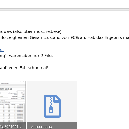
dows (also über mdsched.exe)
Info zeigt einen Gesamtzustand von 96% an. Hab das Ergebnis m
er
ng", waren aber nur 2 Files
auf jeden Fall schonmal!
CrystalDiskInfo_20210512174211.png
Minidump.zip