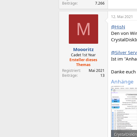
Beiträge
7.266
12. Mai 2021
M
@HisN
Den von Win
CrystalDisk
Moooritz
@Silver Serv
Cadet 1st Year
Ist im "Anha
Ersteller dieses
Themas
Registriert
Mai 2021
Danke euch 
Beiträge
13
Anhänge