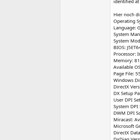
identified at
Hier noch d
Operating S
Language: G
System Man
System Mod
BIOS: J5ET6
Processor: 
Memory: 8
Available 
Page File: 
Windows Di
DirectX Vers
DX Setup Pa
User DPI Set
System DPI S
DWM DPI Sca
Miracast: Av
Microsoft G
DirectX Data
DxDiag Vers