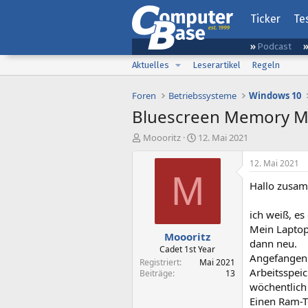
Ticker
Te
Podcast
Aktuelles
Leserartikel
Regeln
Foren
Betriebssysteme
Windows 10
Bluescreen Memory 
E
E
Moooritz
12. Mai 2021
r
r
s
s
12. Mai 2021
t
t
M
Hallo zusa
e
e
l
l
l
l
ich weiß, es
e
t
Mein Laptop
Moooritz
r
a
dann neu.
m
Cadet 1st Year
Angefangen h
Registriert
Mai 2021
Arbeitsspeic
Beiträge
13
wöchentlich 
Einen Ram-T