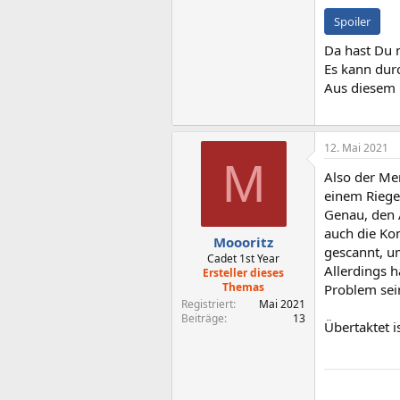
Spoiler
Da hast Du n
Es kann durc
Aus diesem 
12. Mai 2021
M
Also der Me
einem Riege
Genau, den A
auch die Kom
Moooritz
gescannt, u
Cadet 1st Year
Allerdings h
Ersteller dieses
Themas
Problem sein
Registriert
Mai 2021
Beiträge
13
Übertaktet i