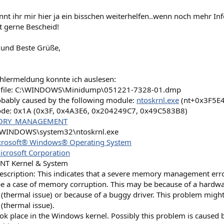
önnt ihr mir hier ja ein bisschen weiterhelfen..wenn noch mehr In
t gerne Bescheid!
 und Beste Grüße,
hlermeldung konnte ich auslesen:
 file: C:\WINDOWS\Minidump\051221-7328-01.dmp
obably caused by the following module:
ntoskrnl.exe
(nt+0x3F5E4
ode: 0x1A (0x3F, 0x4A3E6, 0x204249C7, 0x49C583B8)
RY_MANAGEMENT
C:\WINDOWS\system32\ntoskrnl.exe
crosoft® Windows® Operating System
icrosoft Corporation
: NT Kernel & System
escription: This indicates that a severe memory management erro
be a case of memory corruption. This may be because of a hardwa
(thermal issue) or because of a buggy driver. This problem migh
(thermal issue).
ok place in the Windows kernel. Possibly this problem is caused 