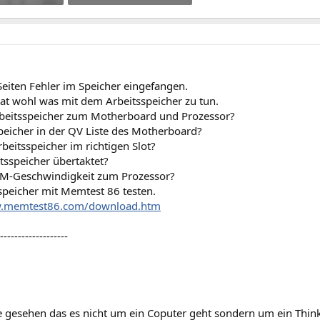
rufe: 620
276,7 KB · Aufrufe: 454
eiten Fehler im Speicher eingefangen.
hat wohl was mit dem Arbeitsspeicher zu tun.
rbeitsspeicher zum Motherboard und Prozessor?
peicher in der QV Liste des Motherboard?
rbeitsspeicher im richtigen Slot?
itsspeicher übertaktet?
AM-Geschwindigkeit zum Prozessor?
speicher mit Memtest 86 testen.
w.memtest86.com/download.htm
-------------------
 gesehen das es nicht um ein Coputer geht sondern um ein Thin