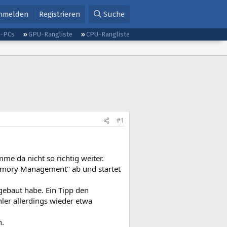
nmelden
Registrieren
Suche
g-PCs
GPU-Rangliste
CPU-Rangliste
#1
me da nicht so richtig weiter.
Memory Management" ab und startet
ngebaut habe. Ein Tipp den
hler allerdings wieder etwa
n.