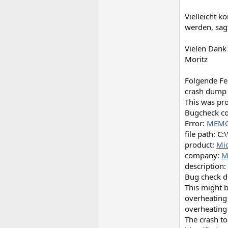
Vielleicht k
werden, sag
Vielen Dank
Moritz
Folgende Fe
crash dump
This was pr
Bugcheck c
Error:
MEMO
file path: 
product:
Mi
company:
M
description
Bug check d
This might 
overheating 
overheating 
The crash to