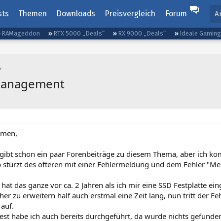
sts
Themen
Downloads
Preisvergleich
Forum
A
RAMageddon
RTX 5000 „Deals“
RX 9000 „Deals“
Ideale Gamin
Management
mmen,
 gibt schon ein paar Forenbeiträge zu diesem Thema, aber ich kom
 stürzt des öfteren mit einer Fehlermeldung und dem Fehler "
at das ganze vor ca. 2 Jahren als ich mir eine SSD Festplatte ei
her zu erweitern half auch erstmal eine Zeit lang, nun tritt der Fe
auf.
est habe ich auch bereits durchgeführt, da wurde nichts gefunde