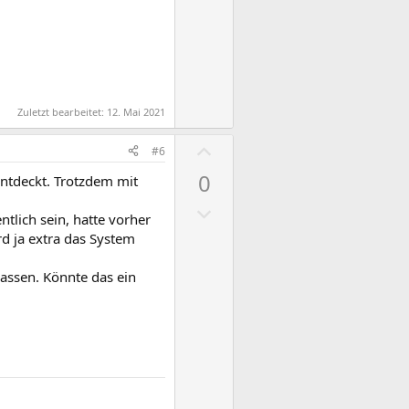
Zuletzt bearbeitet:
12. Mai 2021
P
#6
o
0
entdeckt. Trotzdem mit
s
N
i
ntlich sein, hatte vorher
e
t
rd ja extra das System
g
i
a
v
lassen. Könnte das ein
t
e
i
S
v
t
e
i
S
m