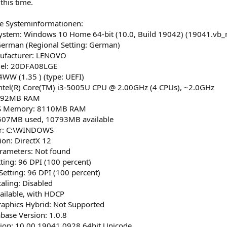
 this time.
ie Systeminformationen:
ystem: Windows 10 Home 64-bit (10.0, Build 19042) (19041.vb_
erman (Regional Setting: German)
ufacturer: LENOVO
el: 20DFA08LGE
4WW (1.35 ) (type: UEFI)
Intel(R) Core(TM) i3-5005U CPU @ 2.00GHz (4 CPUs), ~2.0GHz
192MB RAM
OS Memory: 8110MB RAM
5507MB used, 10793MB available
r: C:\WINDOWS
ion: DirectX 12
rameters: Not found
ting: 96 DPI (100 percent)
etting: 96 DPI (100 percent)
ling: Disabled
ailable, with HDCP
raphics Hybrid: Not Supported
base Version: 1.0.8
ion: 10.00.19041.0928 64bit Unicode