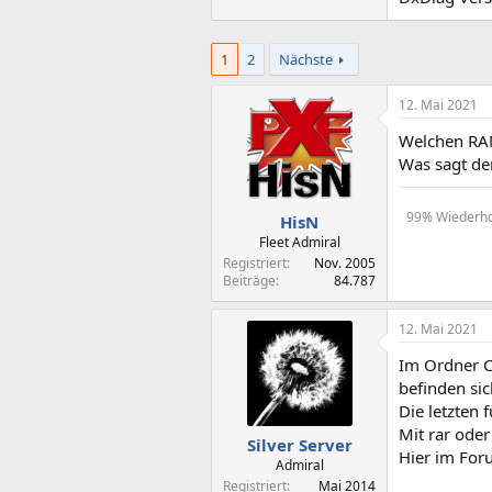
1
2
Nächste
12. Mai 2021
Welchen RAM
Was sagt de
99% Wiederhol
HisN
Fleet Admiral
Registriert
Nov. 2005
Beiträge
84.787
12. Mai 2021
Im Ordner
befinden sic
Die letzten 
Mit rar oder
Silver Server
Hier im For
Admiral
Registriert
Mai 2014