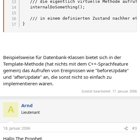
   /// die eigentlich virtuelle Methode aufrufe
   internalDoSomething();

   /// in einem definierten Zustand nachher etw
}
Beispielsweise für Datenbank-Klassen bietet sich in der
Template-Methode (hat nichts mit dem C++-Sprachfeature
gemein) das Aufrufen von Ereignissen wie "beforeUpdate"
und "afterUpdate" an, die sonst nicht so einfach zu
implementieren wären.
Zuletzt bearbeitet:
17. Januar 2006
Arnd
A
Lieutenant
18. Januar 2006
#3
Hallo The Prophet,