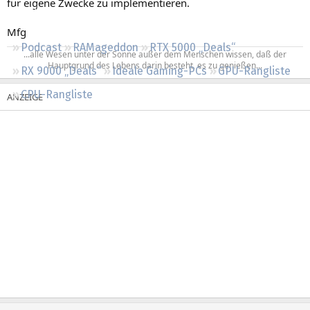
für eigene Zwecke zu implementieren.
Regeln
Mfg
Podcast
RAMageddon
RTX 5000 „Deals“
...alle Wesen unter der Sonne außer dem Menschen wissen, daß der
Hauptgrund des Lebens darin besteht, es zu genießen...​
RX 9000 „Deals“
Ideale Gaming-PCs
GPU-Rangliste
CPU-Rangliste