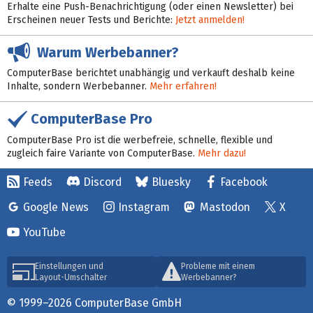
Erhalte eine Push-Benachrichtigung (oder einen Newsletter) bei
Erscheinen neuer Tests und Berichte:
Jetzt anmelden!
Warum Werbebanner?
ComputerBase berichtet unabhängig und verkauft deshalb keine
Inhalte, sondern Werbebanner.
Mehr erfahren!
ComputerBase Pro
ComputerBase Pro ist die werbefreie, schnelle, flexible und
zugleich faire Variante von ComputerBase.
Mehr dazu!
Feeds
Discord
Bluesky
Facebook
Google News
Instagram
Mastodon
X
YouTube
Einstellungen und
Probleme mit einem
Layout-Umschalter
Werbebanner?
© 1999–2026 ComputerBase GmbH