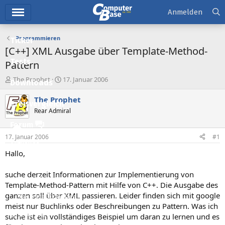
Hauptmenü
Anmelden
Programmieren
Ticker
[C++] XML Ausgabe über Template-Method-
Tests
Pattern
E
E
The Prophet
17. Januar 2006
Downloads
r
r
s
s
The Prophet
Preisvergleich
t
t
Rear Admiral
e
e
l
l
Forum
l
l
17. Januar 2006
#1
e
t
Aktuelles
r
a
Hallo,
m
Empfohlene Inhalte
suche derzeit Informationen zur Implementierung von
Neue Beiträge
Template-Method-Pattern mit Hilfe von C++. Die Ausgabe des
ganzen soll über XML passieren. Leider finden sich mit google
Neueste Aktivitäten
meist nur Buchlinks oder Beschreibungen zu Pattern. Was ich
Leserartikel
suche ist ein vollständiges Beispiel um daran zu lernen und es