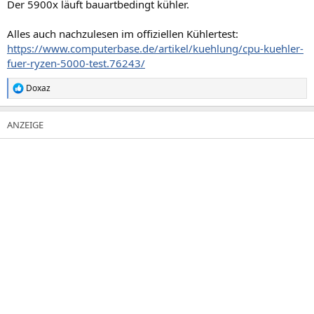
Der 5900x läuft bauartbedingt kühler.
Alles auch nachzulesen im offiziellen Kühlertest:
https://www.computerbase.de/artikel/kuehlung/cpu-kuehler-
fuer-ryzen-5000-test.76243/
Doxaz
R
e
a
k
t
i
o
n
e
n
: