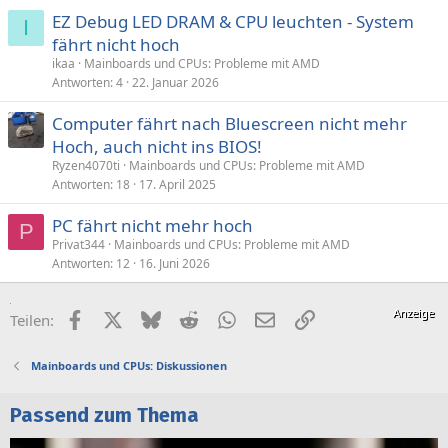
EZ Debug LED DRAM & CPU leuchten - System
I
fährt nicht hoch
ikaa
Mainboards und CPUs: Probleme mit AMD
Antworten
4
22. Januar 2026
Computer fährt nach Bluescreen nicht mehr
Hoch, auch nicht ins BIOS!
Ryzen4070ti
Mainboards und CPUs: Probleme mit AMD
Antworten
18
17. April 2025
PC fährt nicht mehr hoch
P
Privat344
Mainboards und CPUs: Probleme mit AMD
Antworten
12
16. Juni 2026
Facebook
X (Twitter)
Bluesky
Reddit
WhatsApp
E-Mail
Link
Teilen:
Mainboards und CPUs: Diskussionen
Passend zum Thema