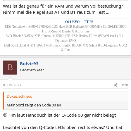
Was ist das genau für ein RAM und warum Vollbestückung?
Nimm mal die Riegel aus A1 und B1 raus zum Test ...
Custom Wakü´s
-
O11 EVO
&
TT P8
MSI Tomahawk Z690•12700K@5,2GHz•32GB Ballistix@4000MHz CL16•MSI 3070
Trio X•Sound BlasterX AE-5 Plus
WD Black SN850x 2TB•Crucial MX500 1TB•FSP Hydro Ti Pro 850W•
Lian Li
O11
Dynamic EVO
Dell S2721DGFA•DT 1990 PRO
•
Fnatic miniSTREAK MX Silent RED•Logitech G502
X Plus
Bulvir93
B
Cadet 4th Year
8. Juni 2021
#20
Doxaz schrieb:
Mainbord zeigt den Code 00 an
🤔 Hm laut Handbuch ist der Q-Code 00 gar nicht belegt
Leuchtet von den Q-Code LEDs oben rechts etwas? Und hat