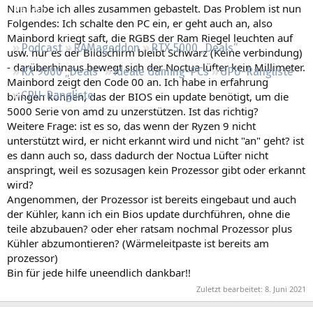
Nun habe ich alles zusammen gebastelt. Das Problem ist nun
Regeln
Folgendes: Ich schalte den PC ein, er geht auch an, also
Mainbord kriegt saft, die RGBS der Ram Riegel leuchten auf
Podcast
RAMageddon
RTX 5000 „Deals“
usw. nur es der Bildschirm bleibt Schwarz (Keine verbindung)
- darüberhinaus bewegt sich der Noctua lüfter kein Millimeter.
RX 9000 „Deals“
Ideale Gaming-PCs
GPU-Rangliste
Mainbord zeigt den Code 00 an. Ich habe in erfahrung
CPU-Rangliste
bringen können, das der BIOS ein update benötigt, um die
5000 Serie von amd zu unzerstützen. Ist das richtig?
Weitere Frage: ist es so, das wenn der Ryzen 9 nicht
unterstützt wird, er nicht erkannt wird und nicht "an" geht? ist
es dann auch so, dass dadurch der Noctua Lüfter nicht
anspringt, weil es sozusagen kein Prozessor gibt oder erkannt
wird?
Angenommen, der Prozessor ist bereits eingebaut und auch
der Kühler, kann ich ein Bios update durchführen, ohne die
teile abzubauen? oder eher ratsam nochmal Prozessor plus
Kühler abzumontieren? (Wärmeleitpaste ist bereits am
prozessor)
Bin für jede hilfe uneendlich dankbar!!
Zuletzt bearbeitet:
8. Juni 2021