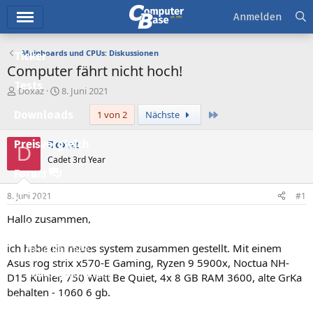
Hauptmenü
Anmelden
Mainboards und CPUs: Diskussionen
Ticker
Computer fährt nicht hoch!
Tests
E
E
Doxaz
8. Juni 2021
r
r
Letzte
Downloads
1 von 2
Nächste
s
s
t
t
e
e
Doxaz
Preisvergleich
D
l
l
Cadet 3rd Year
l
l
Forum
e
t
r
a
8. Juni 2021
#1
Aktuelles
m
Hallo zusammen,
Empfohlene Inhalte
ich habe ein neues system zusammen gestellt. Mit einem
Neue Beiträge
Asus rog strix x570-E Gaming, Ryzen 9 5900x, Noctua NH-
Neueste Aktivitäten
D15 Kühler, 750 Watt Be Quiet, 4x 8 GB RAM 3600, alte GrKa
behalten - 1060 6 gb.
Leserartikel