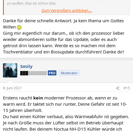
zu wollen. Das ist schon klar.
Zum Vergrößern anklicken....
Solange der Kühler richtig verbaut ist, raucht der Prozessor nicht
einfach so ab. Aber lange solltest du es trotzdem nicht so laufen
Danke für deine schnelle Antwort. Ja kein thema um Gottes
lassen. Für die 3 Minuten eines BIOS-Updates sollte es kein Problem
Willen
sein. Wenn du willst, stell einen Tischventilator daneben.
Ging mir eigentlich nur darum., ob ich den prozessor lieber
wieder abmontieren sollte für das Update, oder es auch
Ruf beim Asus Support an oder schreibe eine Mail. Ich kann dir nicht
getrost drin lassen kann. Werde es so machen mit dem
sagen, ob der Lüfter sich "mit falschem BIOS" drehen muss. Ich
Tischventilator und ein Biosupdate durchführen! Danke dir!
würde vermuten, er dreht sich trotzdem.
Smily
███▒▒▒▒▒▒▒
PRO
Moderator
8. Juni 2021
#15
Erstens raucht
kein
moderner Prozessor ab, wenn er zu
warm wird. Er taktet sich nur runter. Deine Gefahr ist seit 10-
15 Jahren überholt.
Du hast einen Kühler verbaut, also Wärmeabfuhr ist gegeben.
Je nach Größe muss der Lüfter selbst im Betrieb überhaupt
nicht laufen. Bei deinem Noctua NH-D15 Kühler würde ich