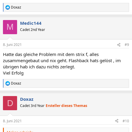
Doxaz
R
e
a
Medic144
k
M
t
Cadet 2nd Year
i
o
n
8. Juni 2021
#9
e
n
Hatte das gleiche Problem mit dem strix f, alles
:
zusammengebaut und nix geht. Flashback hats gelöst , im
übrigen hab ich dazu nichts zerlegt.
Viel Erfolg
Doxaz
R
e
a
Doxaz
k
D
t
Cadet 3rd Year
Ersteller dieses Themas
i
o
n
8. Juni 2021
#10
e
n