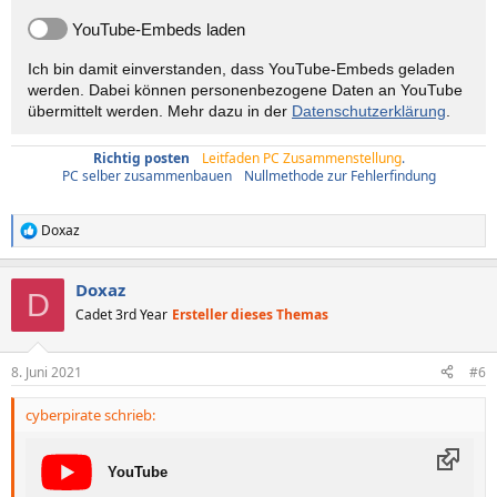
YouTube-Embeds laden
Ich bin damit einverstanden, dass YouTube-Embeds geladen
werden. Dabei können personen­bezogene Daten an YouTube
übermittelt werden. Mehr dazu in der
Datenschutzerklärung
.
Richtig posten
/
Leitfaden PC Zusammenstellung
.
PC selber zusammenbauen
/
Nullmethode zur Fehlerfindung
Doxaz
R
e
a
Doxaz
k
D
t
Cadet 3rd Year
Ersteller dieses Themas
i
o
n
8. Juni 2021
#6
e
n
cyberpirate schrieb:
:
YouTube