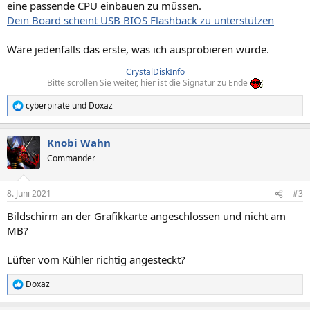
eine passende CPU einbauen zu müssen.
Dein Board scheint USB BIOS Flashback zu unterstützen
Wäre jedenfalls das erste, was ich ausprobieren würde.
CrystalDiskInfo
Bitte scrollen Sie weiter, hier ist die Signatur zu Ende
cyberpirate
und
Doxaz
R
e
a
Knobi Wahn
k
t
Commander
i
o
n
8. Juni 2021
#3
e
n
Bildschirm an der Grafikkarte angeschlossen und nicht am
:
MB?
Lüfter vom Kühler richtig angesteckt?
Doxaz
R
e