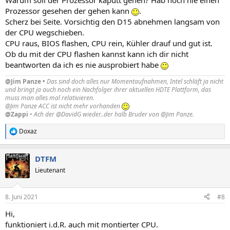
Warum soll der Prozessor kaputt gehen? Hab noch nie einen
Prozessor gesehen der gehen kann
.
Scherz bei Seite. Vorsichtig den D15 abnehmen langsam von
der CPU wegschieben.
CPU raus, BIOS flashen, CPU rein, Kühler drauf und gut ist.
Ob du mit der CPU flashen kannst kann ich dir nicht
beantworten da ich es nie ausprobiert habe
@Jim Panze •
Das sind doch alles nur Momentaufnahmen, Intel schläft ja nicht
und bringt ja auch noch ein Nachfolger ihrer aktuellen HDTE Plattform, das
muss man alles mal relativieren.
@Jim Panze ACC ist nicht mehr vorhanden
@Zappi
•
Ach der @DavidG wieder..der halb Bruder von @Jim Panze.
Doxaz
R
e
a
DTFM
k
t
Lieutenant
i
o
n
8. Juni 2021
#8
e
n
Hi,
:
funktioniert i.d.R. auch mit montierter CPU.