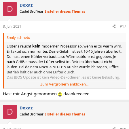
Doxaz
D
Cadet 3rd Year
Ersteller dieses Themas
8. Juni 2021
#17
Smily schrieb:
Erstens raucht
kein
moderner Prozessor ab, wenn er zu warm wird.
Er taktet sich nur runter. Deine Gefahr ist seit 10-15 Jahren überholt.
Du hast einen Kühler verbaut, also Wärmeabfuhr ist gegeben. Je
nach Größe muss der Lüfter selbst im Betrieb überhaupt nicht
laufen. Bei deinem Noctua NH-D15 Kühler würde ich sagen, Office
Betrieb hält der auch ohne Lüfter durch.
Das BIOS Update ist kein Video-Dekodieren, es ist keine Belastung.
Zum Vergrößern anklicken....
Also denk nicht drüber nach, mach einfach, Ventilator kannste dir
auch sparen.
Hast mir Angst genommen
daankeeeeee
Doxaz
D
Cadet 3rd Year
Ersteller dieses Themas