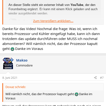
An dieser Stelle steht ein externer Inhalt von
YouTube
, der den
Forumbeitrag ergänzt. Er kann mit einem Klick geladen und auch
wieder ausgeblendet werden.
Zum Vergrößern anklicken....
YouTube-Embeds laden
Danke für das Video! Nochmal die frage: Was ist, wenn ich
Ich bin damit einverstanden, dass YouTube-Embeds
bereits Prozessor und Kühler eingefügt habe, kann ich dann
geladen werden. Dabei können personen­bezogene Daten
trotzdem das update durchführen oder MUSS ich nochmal
an YouTube übermittelt werden. Mehr dazu in der
Datenschutzerklärung
.
abmontieren? Will nämlich nicht, das der Prozessor kaputt
geht
Danke im Voraus
Makso
Commodore
8. Juni 2021
#7
Doxaz schrieb:
Will nämlich nicht, das der Prozessor kaputt geht
Danke im
Voraus