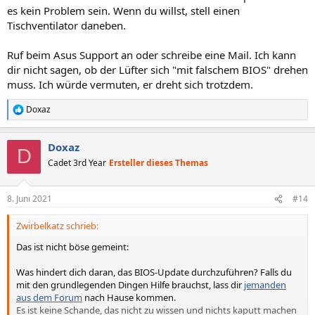
es kein Problem sein. Wenn du willst, stell einen
Tischventilator daneben.
Ruf beim Asus Support an oder schreibe eine Mail. Ich kann
dir nicht sagen, ob der Lüfter sich "mit falschem BIOS" drehen
muss. Ich würde vermuten, er dreht sich trotzdem.
Doxaz
R
e
a
Doxaz
k
D
t
Cadet 3rd Year
Ersteller dieses Themas
i
o
n
8. Juni 2021
#14
e
n
Zwirbelkatz schrieb:
:
Das ist nicht böse gemeint:
Was hindert dich daran, das BIOS-Update durchzuführen? Falls du
mit den grundlegenden Dingen Hilfe brauchst, lass dir
jemanden
aus dem Forum
nach Hause kommen.
Es ist keine Schande, das nicht zu wissen und nichts kaputt machen