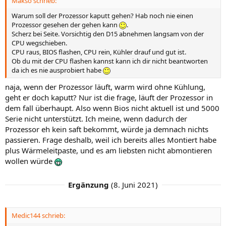
Makso schrieb:
:
Warum soll der Prozessor kaputt gehen? Hab noch nie einen
Prozessor gesehen der gehen kann
.
Scherz bei Seite. Vorsichtig den D15 abnehmen langsam von der
CPU wegschieben.
CPU raus, BIOS flashen, CPU rein, Kühler drauf und gut ist.
Ob du mit der CPU flashen kannst kann ich dir nicht beantworten
da ich es nie ausprobiert habe
naja, wenn der Prozessor läuft, warm wird ohne Kühlung,
geht er doch kaputt? Nur ist die frage, läuft der Prozessor in
dem fall überhaupt. Also wenn Bios nicht aktuell ist und 5000
Serie nicht unterstützt. Ich meine, wenn dadurch der
Prozessor eh kein saft bekommt, würde ja demnach nichts
passieren. Frage deshalb, weil ich bereits alles Montiert habe
plus Wärmeleitpaste, und es am liebsten nicht abmontieren
wollen würde
Ergänzung
(
8. Juni 2021
)
Medic144 schrieb: