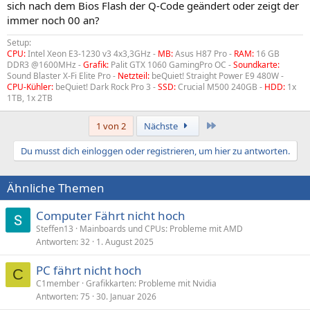
sich nach dem Bios Flash der Q-Code geändert oder zeigt der
immer noch 00 an?
Setup:
CPU:
Intel Xeon E3-1230 v3 4x3,3GHz -
MB:
Asus H87 Pro -
RAM:
16 GB
DDR3 @1600MHz -
Grafik:
Palit GTX 1060 GamingPro OC -
Soundkarte:
Sound Blaster X-Fi Elite Pro -
Netzteil:
beQuiet! Straight Power E9 480W -
CPU-Kühler:
beQuiet! Dark Rock Pro 3 -
SSD:
Crucial M500 240GB -
HDD:
1x
1TB, 1x 2TB
Letzte
1 von 2
Nächste
Du musst dich einloggen oder registrieren, um hier zu antworten.
Ähnliche Themen
Computer Fährt nicht hoch
Steffen13
Mainboards und CPUs: Probleme mit AMD
Antworten
32
1. August 2025
PC fährt nicht hoch
C
C1member
Grafikkarten: Probleme mit Nvidia
Antworten
75
30. Januar 2026