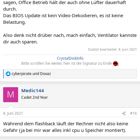
sagen, Office Betrieb hält der auch ohne Lüfter dauerhaft
durch.
Das BIOS Update ist kein Video-Dekodieren, es ist keine
Belastung.
Also denk nicht drüber nach, mach einfach, Ventilator kannste
dir auch sparen.
Zuletzt bearbeitet:
8. Juni 2021
CrystalDiskInfo
Bitte scrollen Sie weiter, hier ist die Signatur zu Ende
cyberpirate
und
Doxaz
R
e
a
Medic144
k
M
t
Cadet 2nd Year
i
o
n
8. Juni 2021
#16
e
n
Während dem flashback läuft der Rechner nicht also keine
:
Gefahr (ja bei mir war alles inkl cpu u Speicher montiert).