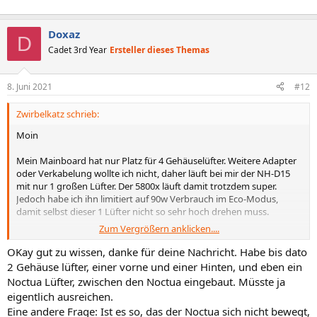
Doxaz
D
Cadet 3rd Year
Ersteller dieses Themas
8. Juni 2021
#12
Zwirbelkatz schrieb:
Moin
Mein Mainboard hat nur Platz für 4 Gehäuselüfter. Weitere Adapter
oder Verkabelung wollte ich nicht, daher läuft bei mir der NH-D15
mit nur 1 großen Lüfter. Der 5800x läuft damit trotzdem super.
Jedoch habe ich ihn limitiert auf 90w Verbrauch im Eco-Modus,
damit selbst dieser 1 Lüfter nicht so sehr hoch drehen muss.
Zum Vergrößern anklicken....
Der 5900x läuft bauartbedingt kühler.
OKay gut zu wissen, danke für deine Nachricht. Habe bis dato
Alles auch nachzulesen im offiziellen Kühlertest:
2 Gehäuse lüfter, einer vorne und einer Hinten, und eben ein
https://www.computerbase.de/artikel/kuehlung/cpu-kuehler-fuer-
Noctua Lüfter, zwischen den Noctua eingebaut. Müsste ja
ryzen-5000-test.76243/
eigentlich ausreichen.
Eine andere Frage: Ist es so, das der Noctua sich nicht bewegt,