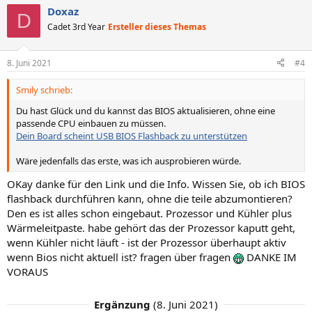
a
Doxaz
k
D
t
Cadet 3rd Year
Ersteller dieses Themas
i
o
n
8. Juni 2021
#4
e
n
Smily schrieb:
:
Du hast Glück und du kannst das BIOS aktualisieren, ohne eine
passende CPU einbauen zu müssen.
Dein Board scheint USB BIOS Flashback zu unterstützen
Wäre jedenfalls das erste, was ich ausprobieren würde.
OKay danke für den Link und die Info. Wissen Sie, ob ich BIOS
flashback durchführen kann, ohne die teile abzumontieren?
Den es ist alles schon eingebaut. Prozessor und Kühler plus
Wärmeleitpaste. habe gehört das der Prozessor kaputt geht,
wenn Kühler nicht läuft - ist der Prozessor überhaupt aktiv
wenn Bios nicht aktuell ist? fragen über fragen
DANKE IM
VORAUS
Ergänzung
(
8. Juni 2021
)