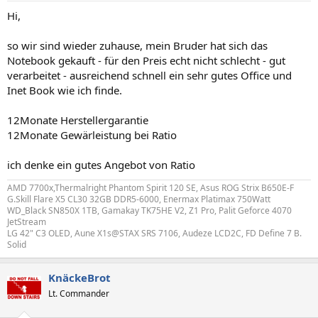
Hi,
so wir sind wieder zuhause, mein Bruder hat sich das
Notebook gekauft - für den Preis echt nicht schlecht - gut
verarbeitet - ausreichend schnell ein sehr gutes Office und
Inet Book wie ich finde.
12Monate Herstellergarantie
12Monate Gewärleistung bei Ratio
ich denke ein gutes Angebot von Ratio
AMD 7700x,Thermalright Phantom Spirit 120 SE, Asus ROG Strix B650E-F
G.Skill Flare X5 CL30 32GB DDR5-6000, Enermax Platimax 750Watt
WD_Black SN850X 1TB, Gamakay TK75HE V2, Z1 Pro, Palit Geforce 4070
JetStream
LG 42" C3 OLED, Aune X1s@STAX SRS 7106, Audeze LCD2C, FD Define 7 B.
Solid
KnäckeBrot
Lt. Commander