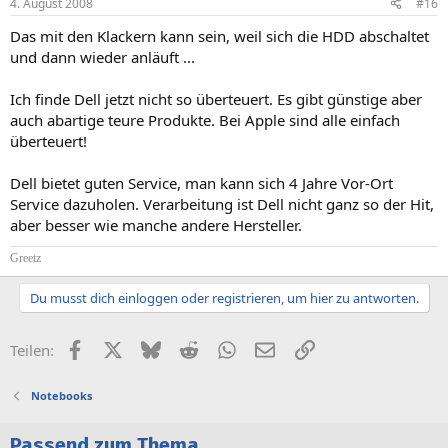
4. August 2008
#16
Das mit den Klackern kann sein, weil sich die HDD abschaltet
und dann wieder anläuft ...
Ich finde Dell jetzt nicht so überteuert. Es gibt günstige aber
auch abartige teure Produkte. Bei Apple sind alle einfach
überteuert!
Dell bietet guten Service, man kann sich 4 Jahre Vor-Ort
Service dazuholen. Verarbeitung ist Dell nicht ganz so der Hit,
aber besser wie manche andere Hersteller.
Greetz
Du musst dich einloggen oder registrieren, um hier zu antworten.
Facebook
X (Twitter)
Bluesky
Reddit
WhatsApp
E-Mail
Link
Teilen:
Notebooks
Passend zum Thema