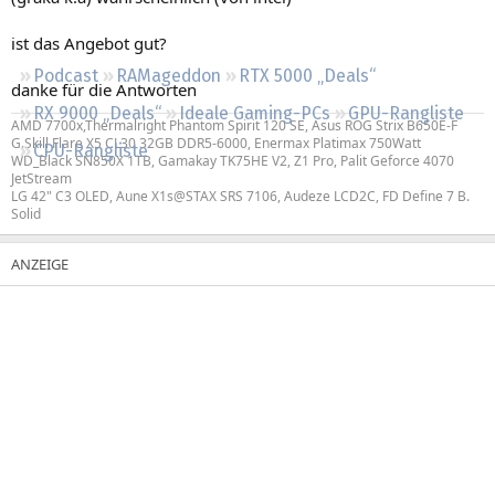
Regeln
ist das Angebot gut?
Podcast
RAMageddon
RTX 5000 „Deals“
danke für die Antworten
RX 9000 „Deals“
Ideale Gaming-PCs
GPU-Rangliste
AMD 7700x,Thermalright Phantom Spirit 120 SE, Asus ROG Strix B650E-F
G.Skill Flare X5 CL30 32GB DDR5-6000, Enermax Platimax 750Watt
CPU-Rangliste
WD_Black SN850X 1TB, Gamakay TK75HE V2, Z1 Pro, Palit Geforce 4070
JetStream
LG 42" C3 OLED, Aune X1s@STAX SRS 7106, Audeze LCD2C, FD Define 7 B.
Solid