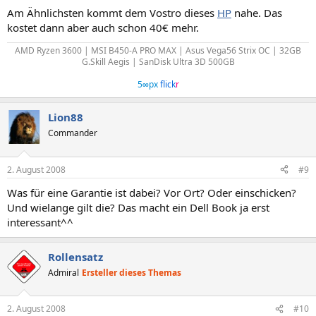
Am Ähnlichsten kommt dem Vostro dieses
HP
nahe. Das
kostet dann aber auch schon 40€ mehr.
AMD Ryzen 3600 | MSI B450-A PRO MAX | Asus Vega56 Strix OC | 32GB
G.Skill Aegis | SanDisk Ultra 3D 500GB
5∞px
flick
r
Lion88
Commander
2. August 2008
#9
Was für eine Garantie ist dabei? Vor Ort? Oder einschicken?
Und wielange gilt die? Das macht ein Dell Book ja erst
interessant^^
Rollensatz
Admiral
Ersteller dieses Themas
2. August 2008
#10