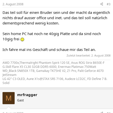
2. August 2008
#3
Das teil soll für einen Bruder sein und der macht da eigentlich
nichts drauf ausser office und inet. und das teil soll natürlich
dementsprechend wenig kosten.
Sein home PC hat noch ne 40gig Platte und da sind noch
10gig frei
Ich fahre mal ins Geschäft und schaue mir das Teil an.
Zuletzt bearbeitet:
2. August 2008
AMD 7700x,Thermalright Phantom Spirit 120 SE, Asus ROG Strix B650E-F
G.Skill Flare X5 CL30 32GB DDR5-6000, Enermax Platimax 750Watt
WD_Black SN850X 1TB, Gamakay TK75HE V2, Z1 Pro, Palit Geforce 4070
JetStream
LG 42" C3 OLED, Aune X1s@STAX SRS 7106, Audeze LCD2C, FD Define 7 B.
Solid
mrfragger
M
Gast