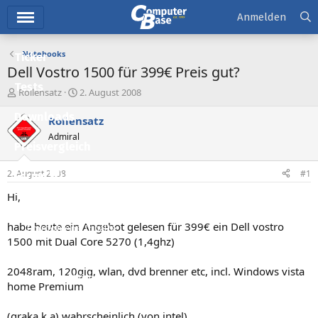
Hauptmenü
Anmelden
Notebooks
Ticker
Dell Vostro 1500 für 399€ Preis gut?
Tests
E
E
Rollensatz
2. August 2008
r
r
Downloads
s
s
Rollensatz
t
t
Admiral
e
e
Preisvergleich
l
l
l
l
2. August 2008
#1
Forum
e
t
r
a
Hi,
Aktuelles
m
habe heute ein Angebot gelesen für 399€ ein Dell vostro
Empfohlene Inhalte
1500 mit Dual Core 5270 (1,4ghz)
Neue Beiträge
2048ram, 120gig, wlan, dvd brenner etc, incl. Windows vista
Neueste Aktivitäten
home Premium
Leserartikel
(graka k.a) wahrscheinlich (von intel)