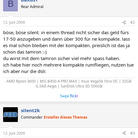
B
Rear Admiral
12. Juni 2009
#2
böse, böse silent. in einem thread nicht sicher das geld fürs
17-50 aiszugeben und dann über 300 für ne kompakte. lass
es mal schön bleiben mit der kompakten. preislich ist das ja
schon das tamron :-)
du wirst mit dem tamron sicher viel mehr spass haben.
ich habe hier noch mehrere kompakte rumfliegen, nutzen tue
ich aber nur die dslr.
AMD Ryzen 3600 | MSI B450-A PRO MAX | Asus Vega56 Strix OC | 32GB
G.Skill Aegis | SanDisk Ultra 3D 500GB
5∞px
flick
r
silent2k
Commander
Ersteller dieses Themas
12. Juni 2009
#3