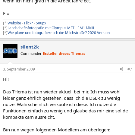
wenn ich nicht grad in die Arbeit fahre ect.
Flo
[*]
Website
-
Flickr
-
500px
[*]
Landschaftsfotografie mit Olympus MFT - EM1 MKiii
[*]
Wie plane und fotografiere ich die Milchstraße? 2020 Version
silent2k
Commander
Ersteller dieses Themas
3. September 2009
#7
Hi!
Das THema ist nun wieder aktuell bei mir. Ich muss wohl
leider ganz ehrlich gestehen, dass ich die DSLR zu wenig
nutze. Wahrscheinlich verkaufe ich diese. Ich nutze die
Funktionen einfach zu wenig und glaube das mir eine solide
kompakte cam ausreicht.
Bin nun wegen folgenden Modellem am überlegen: