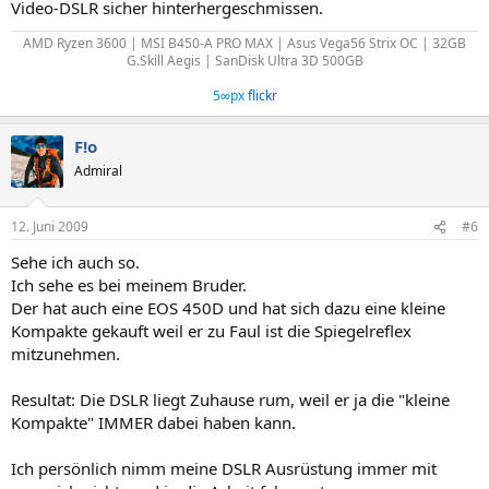
Video-DSLR sicher hinterhergeschmissen.
AMD Ryzen 3600 | MSI B450-A PRO MAX | Asus Vega56 Strix OC | 32GB
G.Skill Aegis | SanDisk Ultra 3D 500GB
5∞px
flick
r
F!o
Admiral
12. Juni 2009
#6
Sehe ich auch so.
Ich sehe es bei meinem Bruder.
Der hat auch eine EOS 450D und hat sich dazu eine kleine
Kompakte gekauft weil er zu Faul ist die Spiegelreflex
mitzunehmen.
Resultat: Die DSLR liegt Zuhause rum, weil er ja die "kleine
Kompakte" IMMER dabei haben kann.
Ich persönlich nimm meine DSLR Ausrüstung immer mit