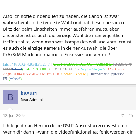
Also ich hoffe dir geholfen zu haben, die Canon ist zwar
wahrscheinlich die teuerste Wahl und hat diesen nervigen
Blitz der beim Einschalten immer ausfahren muss, aber
ansonsten ist es auch die einzige Wahl die man eigentlich
treffen sollte, wenn man was kompaktes will und vorallem ist
es auch die einzige Kamera in deiner Auswahl die über
P/A/S/M Modi und manuelle Fokussierung verfügt!
12.226 GPU
Intel i7 8700K@4,9GHz(1.25 v)
|
Asus RTX3060Ti Dual OC @2085MHz(
Score
*click*
)
Palit RTX3080 OC
|
MSI Z370 A Pro
|
Scythe Mugen 5
|
32GB G.Skill
Aegis DDR4 RAM@3200MHz/CL16
|
Corsair TX550M
|
Thermaltake Suppressor
F51
(
*click*
)
baXus1
B
Rear Admiral
12. Juni 2009
#5
Ich lege dir an Herz in deine DSLR-Ausrüstun zu investieren.
Wenn dir dann i-wann die Videofunktionalität fehlt werden dir