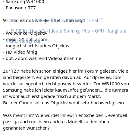
- Samsung WB1000
Regeln
- Panasonic TZ7
Wichtig ist mir, wie der Titel schon sagt:
Podcast
RAMageddon
RTX 5000 „Deals“
RX 9000 „Deals“
Ideale Gaming-PCs
GPU-Rangliste
- Weitwinkel Objektiv
- mind. 5X opt. Zoom
CPU-Rangliste
- möglichst lichtstarkes Objektiv
- HD Video fähig
- opt. Zoom während Videoaufnahme
Zur TZ7 habe ich schon einiges hier im Forum gelesen. Viele
sind begeistert, einige raten davon ab. Auf dpreview.com
wurde sie eigentlich recht positiv bewertet. Zur WB1000 von
Samsung habe ich leider kaum Infos gefunden... die Kamera
ist wohl auch erst gerade frisch auf dem Markt.
Bei der Canon soll das Objektiv wohl sehr hochwertig sein.
Was meint ihr? Wie würdet ihr euch entscheiden... eventuell
passt ja auch noch ein anderes Modell zu den oben
genannten wünschen?