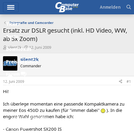
Hauptmenü
Anmelden
Fotografie und Camcorder
Ticker
Ersatz zur DSLR gesucht (inkl. HD Video, WW,
Tests
ab 5x Zoom)
E
E
silent2k
12. Juni 2009
Downloads
r
r
s
s
silent2k
Preisvergleich
t
t
Commander
e
e
l
l
Forum
l
l
12. Juni 2009
#1
e
t
Aktuelles
r
a
Hi!
m
Empfohlene Inhalte
Ich überlege momentan eine passende Kompaktkamera zu
Neue Beiträge
meiner Eos 450D zu kaufen (für "immer dabei"
). In die
engere Wahl genommen habe ich:
Neueste Aktivitäten
Leserartikel
- Canon Powershot SX200 IS