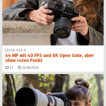
LEICA SL3-P
44 MP mit 40 FPS und 8K Open Gate, aber
ohne roten Punkt
Kommentare
27
25.06.2026