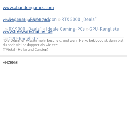
Regeln
www.abandongames.com
www.gamingdepot.com
Podcast
RAMageddon
RTX 5000 „Deals“
RX 9000 „Deals“
Ideale Gaming-PCs
GPU-Rangliste
www.freewarechannel.de
CPU-Rangliste
"Die Dummen wissen mehr bescheid, und wenn Heiko bekloppt ist, dann bist
du noch viel bekloppter als wie er!!"
(TVtotal - Heiko und Carsten)