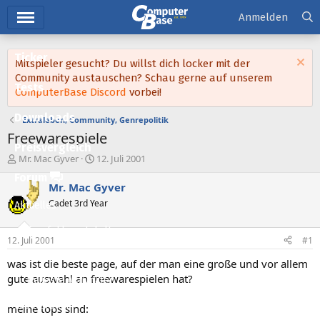
Hauptmenü
Anmelden
Ticker
Mitspieler gesucht? Du willst dich locker mit der
Community austauschen? Schau gerne auf unserem
Tests
ComputerBase Discord
vorbei!
Downloads
Extraleben, Community, Genrepolitik
Freewarespiele
Preisvergleich
E
E
Mr. Mac Gyver
12. Juli 2001
r
r
Forum
s
s
Mr. Mac Gyver
t
t
Cadet 3rd Year
Aktuelles
e
e
l
l
Empfohlene Inhalte
l
l
12. Juli 2001
#1
e
t
Neue Beiträge
r
a
was ist die beste page, auf der man eine große und vor allem
m
gute auswahl an freewarespielen hat?
Neueste Aktivitäten
Leserartikel
meine tops sind: