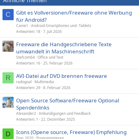
Ähnliche Themen
Gibt es Vollversionen/Freeware ohne Werbung
C
für Android?
Caine1
Android-Smartphones und -Tablets
Antworten
18
7. Juli 2026
Freeware die Handgeschriebene Texte
umwandelt in Maschinenschrift
Stefcom64
Office und Text
Antworten
16
25. Februar 2026
AVI-Datei auf DVD brennen freeware
R
radogoal
Multimedia
Antworten
29
8. Februar 2026
Open Source Software/Freeware Optional
Spendenlinks
Alexander2
Ankündigungen und Feedback
Antworten
1
22. Dezember 2025
Icons (Opene source, Freeware) Empfehlung
D
Don_2020
Programmieren