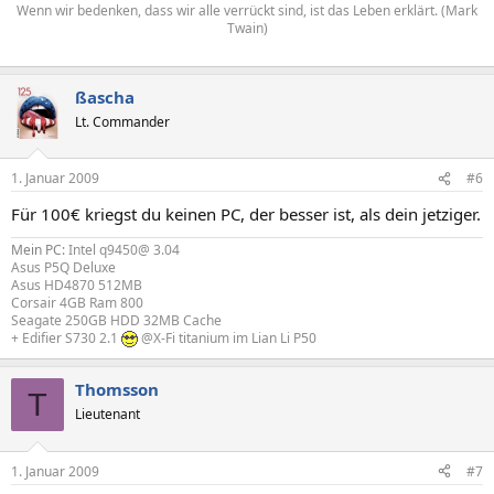
Wenn wir bedenken, dass wir alle verrückt sind, ist das Leben erklärt. (Mark
Twain)
ßascha
Lt. Commander
1. Januar 2009
#6
Für 100€ kriegst du keinen PC, der besser ist, als dein jetziger.
Mein PC:
Intel q9450@ 3.04
Asus P5Q Deluxe
Asus HD4870 512MB
Corsair 4GB Ram 800
Seagate 250GB HDD 32MB Cache
+ Edifier S730 2.1
@X-Fi titanium im Lian Li P50
Thomsson
T
Lieutenant
1. Januar 2009
#7