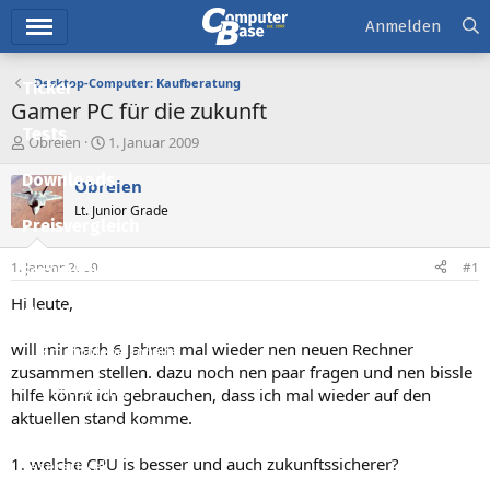
Hauptmenü
Anmelden
Desktop-Computer: Kaufberatung
Ticker
Gamer PC für die zukunft
Tests
E
E
Obreien
1. Januar 2009
r
r
Downloads
s
s
Obreien
t
t
Lt. Junior Grade
e
e
Preisvergleich
l
l
l
l
1. Januar 2009
#1
Forum
e
t
r
a
Hi leute,
Aktuelles
m
will mir nach 6 Jahren mal wieder nen neuen Rechner
Empfohlene Inhalte
zusammen stellen. dazu noch nen paar fragen und nen bissle
Neue Beiträge
hilfe könnt ich gebrauchen, dass ich mal wieder auf den
aktuellen stand komme.
Neueste Aktivitäten
1. welche CPU is besser und auch zukunftssicherer?
Leserartikel