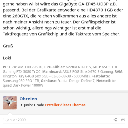
gerne haben willst wäre das GigaByte GA-EP45-UD3P z.B.
passend. Bei der Grafikarte entweder eine HD4870 1GB oder
eine 260GTX, die reichen vollkommen aus alles andere ist
nach meiner Ansicht noch zu teuer. Der Grafikspeicher ist
schon wichtig, allerdings wichtiger ist erst mal die
Taktfrequenz von Grafikchip und die Taktrate vom Speicher.
Gruß
Loki
PC:
CPU:
AMD R9 7950X ,
CPU-Kühler:
Noctua NH-D15,
GPU:
ASUS TUF
Gaming RTX 3080 Ti OC,
Mainboard:
ASUS ROG Strix X670-E Gaming,
RAM:
Kingston Fury 64GB (4x16GB - CL-36-38-38 - 6000Mhz),
Festplatte:
Samsung 980 PRO 1TB,
Gehäuse:
Fractal Design Define 7,
Netzteil:
be
quiet! Dark Power 1000W
Obreien
Lt. Junior Grade
Ersteller dieses Themas
1. Januar 2009
#9