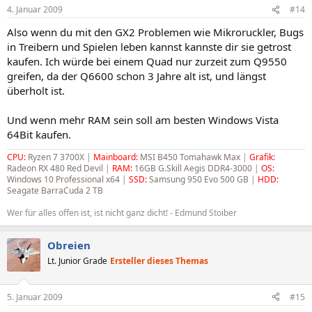
4. Januar 2009
#14
Also wenn du mit den GX2 Problemen wie Mikroruckler, Bugs
in Treibern und Spielen leben kannst kannste dir sie getrost
kaufen. Ich würde bei einem Quad nur zurzeit zum Q9550
greifen, da der Q6600 schon 3 Jahre alt ist, und längst
überholt ist.
Und wenn mehr RAM sein soll am besten Windows Vista
64Bit kaufen.
CPU:
Ryzen 7 3700X
|
Mainboard:
MSI B450 Tomahawk Max
|
Grafik:
Radeon RX 480 Red Devil
|
RAM:
16GB G.Skill Aegis DDR4-3000
|
OS:
Windows 10 Professional x64
|
SSD:
Samsung 950 Evo 500 GB
|
HDD:
Seagate BarraCuda 2 TB
Wer für alles offen ist, ist nicht ganz dicht! - Edmund Stoiber
Obreien
Lt. Junior Grade
Ersteller dieses Themas
5. Januar 2009
#15