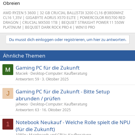
Obreien
AMD RYZEN 5 3600 | 32 GB CRUCIAL BALLISTIX 3200 CL16 @3800MHZ
CL16 1,35V | GIGABYTE AORUS X570 ELITE | POWERCOLOR RX5700 RED
DRAGON | CRUCIAL MX500 1TB | BEQUIET STRAIGHT POWER 11 550W
PLATINUM | BEQUIET DARK ROCK PRO 4 | WIN10 PRO
Du musst dich einloggen oder registrieren, um hier zu antworten.
Ähnliche Themen
Gaming PC für die Zukunft
Maciek
Desktop-Computer: Kaufberatung
Antworten
59
3. Oktober 2025
Gaming PC für die Zukunft - Bitte Setup
J
abrunden / prüfen
jahwoo
Desktop-Computer: Kaufberatung
Antworten
63
16. Oktober 2025
Notebook Neukauf - Welche Rolle spielt die NPU
1
(für die Zukunft)
1080p
Mainboards und CPUs: Kaufberatung