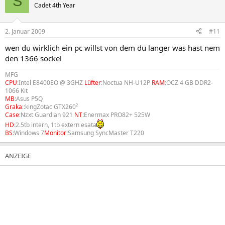
S
Cadet 4th Year
2. Januar 2009
#11
wen du wirklich ein pc willst von dem du langer was hast nem
den 1366 sockel
MFG
CPU
:Intel E8400EO @ 3GHZ
Lüfter
:Noctua NH-U12P
RAM
:OCZ 4 GB DDR2-
1066 Kit
MB
:Asus P5Q
Graka
::kingZotac GTX260²
Case
:Nzxt Guardian 921
NT
:Enermax PRO82+ 525W
HD
:2.5tb intern, 1tb extern esata
BS
:Windows 7
Monitor
:Samsung SyncMaster T220