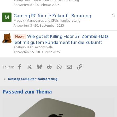
Antworten
8
23. Februar 2026
Gaming PC für die Zukunft. Beratung
e
Maciek
Mainboards und CPUs: Kaufberatung
Antworten
5
20. September 2025
s
p
Wie gut ist Killing Floor 3?: Zombie-Hatz
News
e
lebt mit gutem Fundament für die Zukunft
r
AbstaubBaer
Actionspiele
r
Antworten
55
18. August 2025
t
Facebook
X (Twitter)
Bluesky
Reddit
WhatsApp
E-Mail
Link
Teilen:
Desktop-Computer: Kaufberatung
Passend zum Thema