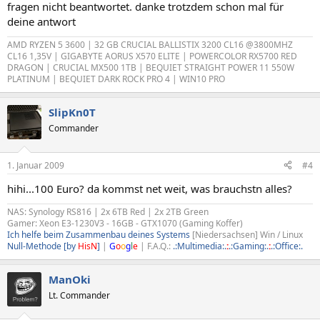
fragen nicht beantwortet. danke trotzdem schon mal für
deine antwort
AMD RYZEN 5 3600 | 32 GB CRUCIAL BALLISTIX 3200 CL16 @3800MHZ
CL16 1,35V | GIGABYTE AORUS X570 ELITE | POWERCOLOR RX5700 RED
DRAGON | CRUCIAL MX500 1TB | BEQUIET STRAIGHT POWER 11 550W
PLATINUM | BEQUIET DARK ROCK PRO 4 | WIN10 PRO
SlipKn0T
Commander
1. Januar 2009
#4
hihi...100 Euro? da kommst net weit, was brauchstn alles?
NAS: Synology RS816 | 2x 6TB Red | 2x 2TB Green
Gamer: Xeon E3-1230V3 - 16GB - GTX1070 (Gaming Koffer)
Ich helfe beim Zusammenbau deines Systems
[Niedersachsen] Win / Linux
Null-Methode [by
HisN
]
|
G
o
o
g
l
e
| F.A.Q.:
.:Multimedia:.
:
.:Gaming:.
:
.:Office:.
ManOki
Lt. Commander