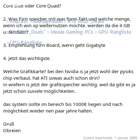
Regeln
Core Duo oder Core Quad?
2. Was fürn speicher mit was fürm Takt und welche menge,
Podcast
RAMageddon
RTX 5000 „Deals“
wenn ich win xp weiternutzen möchte. werden da die 4 GB
unterstützt?
RX 9000 „Deals“
Ideale Gaming-PCs
GPU-Rangliste
CPU-Rangliste
3. Empfehlung fürn Board, wenn geht Gigabyte
4. Jetzt das wichtigste.
Welche Grafikkarte? bei den Nvidia is ja jetzt wohl der pysiks
chip verbaut. hat ATI sowas auch schon drin?
in wiefern is jetzt der grafikspeicher wichtig. weil da gibt es ja
jetzt schon zuviele möglichkeiten.
das system sollte im bereich bis 1000€ liegen und nach
möglichkeit wieder nen paar jahre halten.
Gruß
Obreien
Zuletzt bearbeitet:
1. Januar 2009