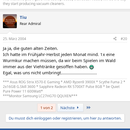
they start producing vacuum cleaners.
Tiu
Rear Admiral
25. März 2004
#20
Ja ja, die guten alten Zeiten.
Ich hatte im Frühjahr-Herbst jeden Monat mind. 1x eine
Wurmkur machen müssen, da wir beim Spielen im Wald
immer aus der Viehtränke gesoffen haben.
Egal, was uns nicht umbringt...............................
*** Asus ROG Strix X570-E Gaming * AMD Ryzen9 3900X * Scythe Fuma 2 *
2x16GB G.Skill 3600 * Sapphire Radeon RX 5700XT Pulse 8GB * be Quiet
Pure Power 11 600Watt*
***Monitor Samsung LC27HG70 QQUXEN***
Letzte
1 von 2
Nächste
Du musst dich einloggen oder registrieren, um hier zu antworten.