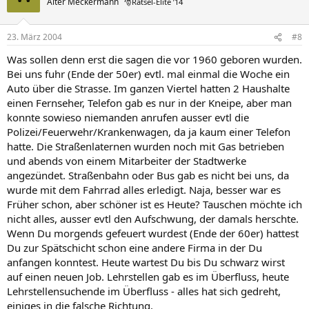
Alter Meckermann
🎅Rätsel-Elite ’14
23. März 2004
#8
Was sollen denn erst die sagen die vor 1960 geboren wurden.
Bei uns fuhr (Ende der 50er) evtl. mal einmal die Woche ein
Auto über die Strasse. Im ganzen Viertel hatten 2 Haushalte
einen Fernseher, Telefon gab es nur in der Kneipe, aber man
konnte sowieso niemanden anrufen ausser evtl die
Polizei/Feuerwehr/Krankenwagen, da ja kaum einer Telefon
hatte. Die Straßenlaternen wurden noch mit Gas betrieben
und abends von einem Mitarbeiter der Stadtwerke
angezündet. Straßenbahn oder Bus gab es nicht bei uns, da
wurde mit dem Fahrrad alles erledigt. Naja, besser war es
Früher schon, aber schöner ist es Heute? Tauschen möchte ich
nicht alles, ausser evtl den Aufschwung, der damals herschte.
Wenn Du morgends gefeuert wurdest (Ende der 60er) hattest
Du zur Spätschicht schon eine andere Firma in der Du
anfangen konntest. Heute wartest Du bis Du schwarz wirst
auf einen neuen Job. Lehrstellen gab es im Überfluss, heute
Lehrstellensuchende im Überfluss - alles hat sich gedreht,
einiges in die falsche Richtung.