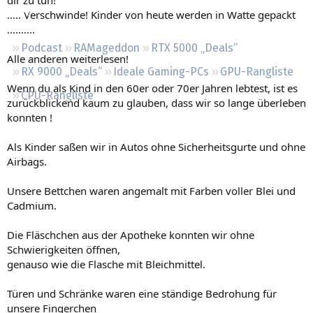
Regeln
..... Verschwinde! Kinder von heute werden in Watte gepackt
..........
Podcast
RAMageddon
RTX 5000 „Deals“
Alle anderen weiterlesen!
RX 9000 „Deals“
Ideale Gaming-PCs
GPU-Rangliste
Wenn du als Kind in den 60er oder 70er Jahren lebtest, ist es
CPU-Rangliste
zurückblickend kaum zu glauben, dass wir so lange überleben
konnten !
Als Kinder saßen wir in Autos ohne Sicherheitsgurte und ohne
Airbags.
Unsere Bettchen waren angemalt mit Farben voller Blei und
Cadmium.
Die Fläschchen aus der Apotheke konnten wir ohne
Schwierigkeiten öffnen,
genauso wie die Flasche mit Bleichmittel.
Türen und Schränke waren eine ständige Bedrohung für
unsere Fingerchen