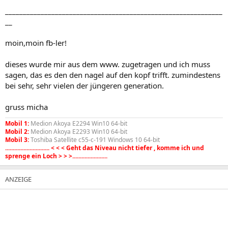
_____________________________________________________________
__
moin,moin fb-ler!
dieses wurde mir aus dem www. zugetragen und ich muss
sagen, das es den den nagel auf den kopf trifft. zumindestens
bei sehr, sehr vielen der jüngeren generation.
gruss micha
Mobil 1:
Medion Akoya E2294 Win10 64-bit
Mobil 2:
Medion Akoya E2293 Win10 64-bit
Mobil 3:
Toshiba Satellite c55-c-191 Windows 10 64-bit
............................. < < < Geht das Niveau nicht tiefer , komme ich und
sprenge ein Loch > > >.......................