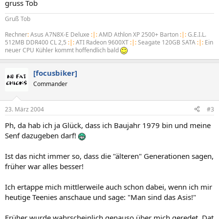
gruss Tob
Gruß Tob
Rechner
:
Asus A7N8X-E Deluxe
:|:
AMD Athlon XP 2500+ Barton
:|:
G.E.I.L.
512MB DDR400 CL 2,5
:|:
ATI Radeon 9600XT
:|:
Seagate 120GB SATA
:|:
Ein
neuer CPU Kühler kommt hoffendlich bald
[focusbiker]
Commander
23. März 2004
#3
Ph, da hab ich ja Glück, dass ich Baujahr 1979 bin und meine
Senf dazugeben darf!
Ist das nicht immer so, dass die "älteren" Generationen sagen,
früher war alles besser!
Ich ertappe mich mittlerweile auch schon dabei, wenn ich mir
heutige Teenies anschaue und sage: "Man sind das Asis!"
Früher wurde wahrscheinlich genauso über mich geredet. Dat