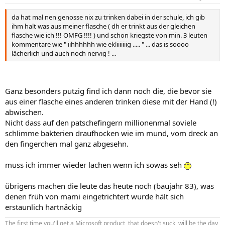
da hat mal nen genosse nix zu trinken dabei in der schule, ich gib
ihm halt was aus meiner flasche ( dh er trinkt aus der gleichen
flasche wie ich !!! OMFG !!!! ) und schon kriegste von min. 3 leuten
kommentare wie " iihhhhhh wie ekliiiiiiig ..... " ... das is soooo
lächerlich und auch noch nervig ! ...
Ganz besonders putzig find ich dann noch die, die bevor sie
aus einer flasche eines anderen trinken diese mit der Hand (!)
abwischen.
Nicht dass auf den patschefingern millionenmal soviele
schlimme bakterien draufhocken wie im mund, vom dreck an
den fingerchen mal ganz abgesehn.
muss ich immer wieder lachen wenn ich sowas seh
übrigens machen die leute das heute noch (baujahr 83), was
denen früh von mami eingetrichtert wurde hält sich
erstaunlich hartnäckig
The first time you'll get a Microsoft product, that doesn't suck, will be the day