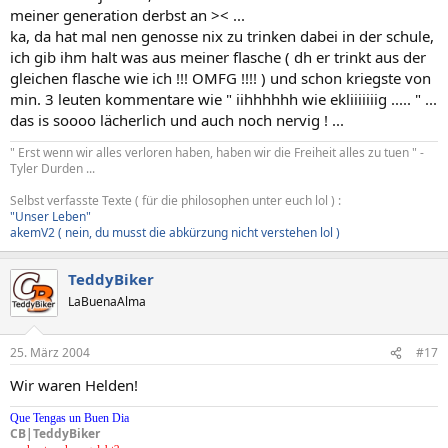
meiner generation derbst an >< ...
ka, da hat mal nen genosse nix zu trinken dabei in der schule,
ich gib ihm halt was aus meiner flasche ( dh er trinkt aus der
gleichen flasche wie ich !!! OMFG !!!! ) und schon kriegste von
min. 3 leuten kommentare wie " iihhhhhh wie ekliiiiiiig ..... " ...
das is soooo lächerlich und auch noch nervig ! ...
" Erst wenn wir alles verloren haben, haben wir die Freiheit alles zu tuen " -
Tyler Durden ...
Selbst verfasste Texte ( für die philosophen unter euch lol ) :
"Unser Leben"
akemV2 ( nein, du musst die abkürzung nicht verstehen lol )
TeddyBiker
LaBuenaAlma
25. März 2004
#17
Wir waren Helden!
Que Tengas un Buen Dia
CB|TeddyBiker