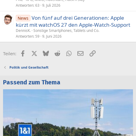
Antworten
63
9. Juli 2026
Von fünf auf drei Generationen: Apple
News
kürzt mit watchOS 27 den Apple-Watch-Support
DennisK.
Sonstige Smartphones, Tablets und Co.
Antworten
59
9. Juni 2026
Facebook
X (Twitter)
Bluesky
Reddit
WhatsApp
E-Mail
Link
Teilen:
Politik und Gesellschaft
Passend zum Thema