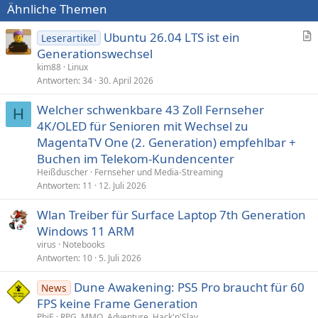
Ähnliche Themen
Ubuntu 26.04 LTS ist ein
Leserartikel
r
Generationswechsel
t
kim88
Linux
i
Antworten
34
30. April 2026
k
Welcher schwenkbare 43 Zoll Fernseher
e
H
4K/OLED für Senioren mit Wechsel zu
l
MagentaTV One (2. Generation) empfehlbar +
Buchen im Telekom-Kundencenter
Heißduscher
Fernseher und Media-Streaming
Antworten
11
12. Juli 2026
Wlan Treiber für Surface Laptop 7th Generation
Windows 11 ARM
virus
Notebooks
Antworten
10
5. Juli 2026
Dune Awakening: PS5 Pro braucht für 60
News
FPS keine Frame Generation
PhiE
RPG, MMO, Adventure, Hack'n'Slay