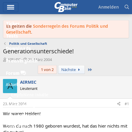
Hauptmenü
Anmelden
Ticker
Es gelten die
Sonderregeln des Forums Politik und
Gesellschaft
.
Tests
Politik und Gesellschaft
Downloads
Generationsunterschiede!
E
E
AIRMIC
23. März 2004
Preisvergleich
r
r
Letzte
1 von 2
Nächste
s
s
Forum
t
t
e
e
AIRMIC
A
Aktuelles
l
l
Lieutenant
l
l
Empfohlene Inhalte
e
t
r
a
23. März 2004
#1
Neue Beiträge
m
Wir waren Helden!
Neueste Aktivitäten
Wenn du nach 1980 geboren wurdest, hat das hier nichts mit
Leserartikel
dir zu tun!