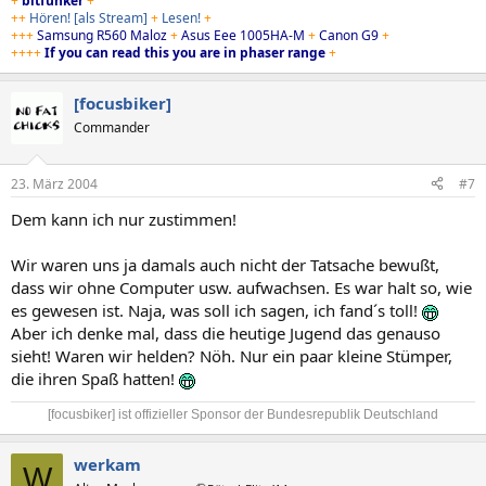
+
bitfunker
+
++
Hören!
[als Stream]
+
Lesen!
+
+++
Samsung R560 Maloz
+
Asus Eee 1005HA-M
+
Canon G9
+
++++
If you can read this you are in phaser range
+
[focusbiker]
Commander
23. März 2004
#7
Dem kann ich nur zustimmen!
Wir waren uns ja damals auch nicht der Tatsache bewußt,
dass wir ohne Computer usw. aufwachsen. Es war halt so, wie
es gewesen ist. Naja, was soll ich sagen, ich fand´s toll!
Aber ich denke mal, dass die heutige Jugend das genauso
sieht! Waren wir helden? Nöh. Nur ein paar kleine Stümper,
die ihren Spaß hatten!
[focusbiker] ist offizieller Sponsor der Bundesrepublik Deutschland​
werkam
W