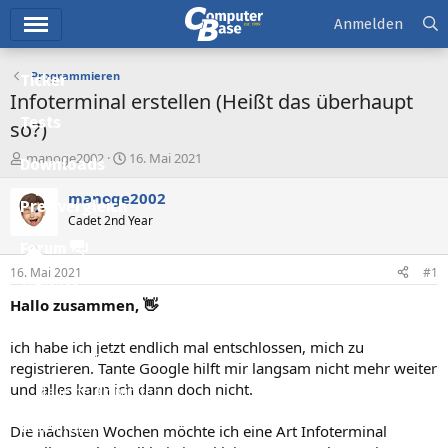
Hauptmenü
Anmelden
Programmieren
Ticker
Infoterminal erstellen (Heißt das überhaupt
Tests
so?)
E
E
manoge2002
16. Mai 2021
Downloads
r
r
s
s
manoge2002
Preisvergleich
t
t
Cadet 2nd Year
e
e
l
l
Forum
l
l
16. Mai 2021
#1
e
t
Aktuelles
r
a
Hallo zusammen, 👋
m
Empfohlene Inhalte
ich habe ich jetzt endlich mal entschlossen, mich zu
Neue Beiträge
registrieren. Tante Google hilft mir langsam nicht mehr weiter
und alles kann ich dann doch nicht.
Neueste Aktivitäten
Leserartikel
Die nächsten Wochen möchte ich eine Art Infoterminal