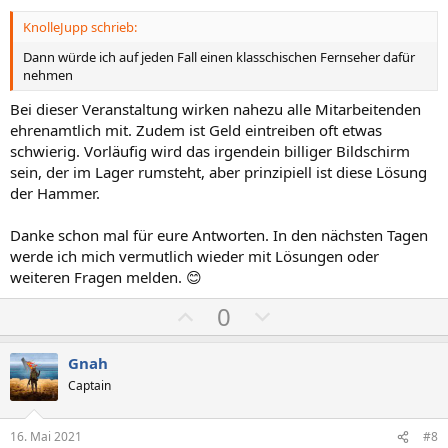
KnolleJupp schrieb:
Dann würde ich auf jeden Fall einen klasschischen Fernseher dafür
nehmen
Bei dieser Veranstaltung wirken nahezu alle Mitarbeitenden
ehrenamtlich mit. Zudem ist Geld eintreiben oft etwas
schwierig. Vorläufig wird das irgendein billiger Bildschirm
sein, der im Lager rumsteht, aber prinzipiell ist diese Lösung
der Hammer.
Danke schon mal für eure Antworten. In den nächsten Tagen
werde ich mich vermutlich wieder mit Lösungen oder
weiteren Fragen melden. 😊
P
N
0
o
e
s
g
Gnah
i
a
Captain
t
t
i
i
16. Mai 2021
#8