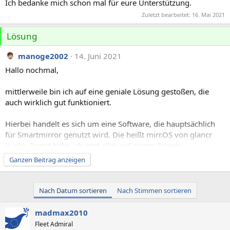
Ich bedanke mich schon mal für eure Unterstützung.
Zuletzt bearbeitet:
16. Mai 2021
Lösung
manoge2002
14. Juni 2021
Hallo nochmal,
mittlerweile bin ich auf eine geniale Lösung gestoßen, die
auch wirklich gut funktioniert.
Hierbei handelt es sich um eine Software, die hauptsächlich
für Smartmirror genutzt wird. Die heißt mirr.OS von glancr
(
Link
). Damit habe ich jetzt alles auf einem Screen
zusammengestellt. Alles aktualisiert sich regelmäßig und das
Ganzen Beitrag anzeigen
auch bislang ohne Probleme.
Also für alle, die das auch interessiert und nach eine Lösung
Nach Datum sortieren
Nach Stimmen sortieren
suchen. 😊
madmax2010
Danke dennoch für jegliche Mithilfe.
Fleet Admiral