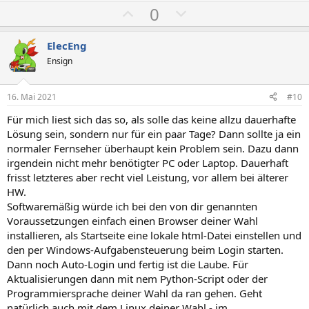
P
N
0
o
e
s
g
ElecEng
i
a
Ensign
t
t
i
i
16. Mai 2021
#10
v
v
Für mich liest sich das so, als solle das keine allzu dauerhafte
e
e
Lösung sein, sondern nur für ein paar Tage? Dann sollte ja ein
S
S
normaler Fernseher überhaupt kein Problem sein. Dazu dann
t
t
irgendein nicht mehr benötigter PC oder Laptop. Dauerhaft
i
i
frisst letzteres aber recht viel Leistung, vor allem bei älterer
m
m
HW.
Softwaremäßig würde ich bei den von dir genannten
m
m
Voraussetzungen einfach einen Browser deiner Wahl
e
e
installieren, als Startseite eine lokale html-Datei einstellen und
den per Windows-Aufgabensteuerung beim Login starten.
Dann noch Auto-Login und fertig ist die Laube. Für
Aktualisierungen dann mit nem Python-Script oder der
Programmiersprache deiner Wahl da ran gehen. Geht
natürlich auch mit dem Linux deiner Wahl - im