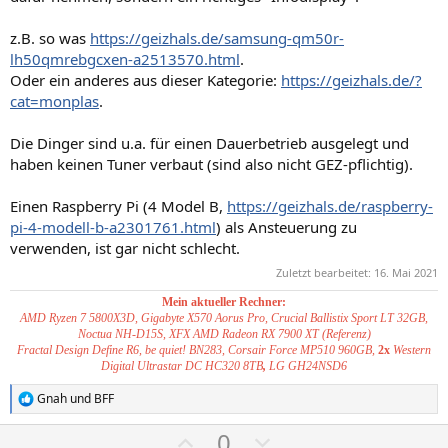
S
S
t
t
z.B. so was
https://geizhals.de/samsung-qm50r-
i
i
lh50qmrebgcxen-a2513570.html
.
m
m
Oder ein anderes aus dieser Kategorie:
https://geizhals.de/?
cat=monplas
.
m
m
e
e
Die Dinger sind u.a. für einen Dauerbetrieb ausgelegt und
haben keinen Tuner verbaut (sind also nicht GEZ-pflichtig).
Einen Raspberry Pi (4 Model B,
https://geizhals.de/raspberry-
pi-4-modell-b-a2301761.html
) als Ansteuerung zu
verwenden, ist gar nicht schlecht.
Zuletzt bearbeitet:
16. Mai 2021
Mein aktueller Rechner:
AMD Ryzen 7 5800X3D, Gigabyte X570 Aorus Pro, Crucial Ballistix Sport LT 32GB,
Noctua NH-D15S, XFX AMD Radeon RX 7900 XT (Referenz)
Fractal Design Define R6, be quiet! BN283, Corsair Force MP510 960GB,
2x
Western
Digital Ultrastar DC HC320 8TB
,
LG GH24NSD6
Gnah
und
BFF
R
e
P
N
0
a