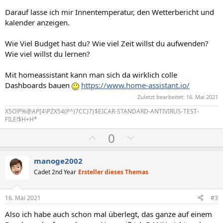
Darauf lasse ich mir Innentemperatur, den Wetterbericht und
kalender anzeigen.
Wie Viel Budget hast du? Wie viel Zeit willst du aufwenden?
Wie viel willst du lernen?
Mit homeassistant kann man sich da wirklich colle
Dashboards bauen
https://www.home-assistant.io/
Zuletzt bearbeitet:
16. Mai 2021
X5O!P%@AP[4\PZX54(P^)7CC)7}$EICAR-STANDARD-ANTIVIRUS-TEST-
FILE!$H+H*
P
N
0
o
e
s
g
manoge2002
i
a
Cadet 2nd Year
Ersteller dieses Themas
t
t
i
i
16. Mai 2021
#3
v
v
Also ich habe auch schon mal überlegt, das ganze auf einem
e
e