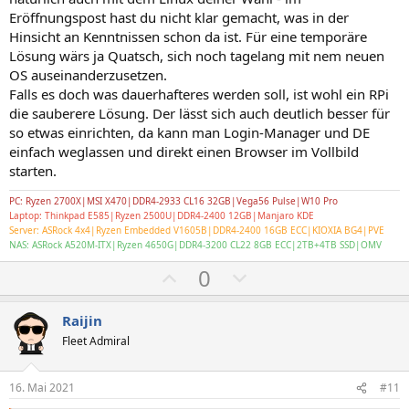
Eröffnungspost hast du nicht klar gemacht, was in der
Hinsicht an Kenntnissen schon da ist. Für eine temporäre
Lösung wärs ja Quatsch, sich noch tagelang mit nem neuen
OS auseinanderzusetzen.
Falls es doch was dauerhafteres werden soll, ist wohl ein RPi
die sauberere Lösung. Der lässt sich auch deutlich besser für
so etwas einrichten, da kann man Login-Manager und DE
einfach weglassen und direkt einen Browser im Vollbild
starten.
PC: Ryzen 2700X|MSI X470|DDR4-2933 CL16 32GB|Vega56 Pulse|W10 Pro
Laptop: Thinkpad E585|Ryzen 2500U|DDR4-2400 12GB|Manjaro KDE
Server: ASRock 4x4|Ryzen Embedded V1605B|DDR4-2400 16GB ECC|KIOXIA BG4|PVE
NAS: ASRock A520M-ITX|Ryzen 4650G|DDR4-3200 CL22 8GB ECC|2TB+4TB SSD|OMV
P
N
0
o
e
s
g
Raijin
i
a
Fleet Admiral
t
t
i
i
16. Mai 2021
#11
v
v