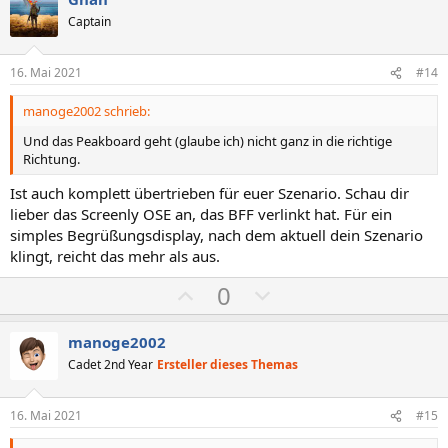
i
a
Captain
t
t
i
i
16. Mai 2021
#14
v
v
manoge2002 schrieb:
e
e
S
S
Und das Peakboard geht (glaube ich) nicht ganz in die richtige
Richtung.
t
t
i
i
Ist auch komplett übertrieben für euer Szenario. Schau dir
m
m
lieber das Screenly OSE an, das BFF verlinkt hat. Für ein
m
m
simples Begrüßungsdisplay, nach dem aktuell dein Szenario
klingt, reicht das mehr als aus.
e
e
P
N
0
o
e
s
g
manoge2002
i
a
Cadet 2nd Year
Ersteller dieses Themas
t
t
i
i
16. Mai 2021
#15
v
v