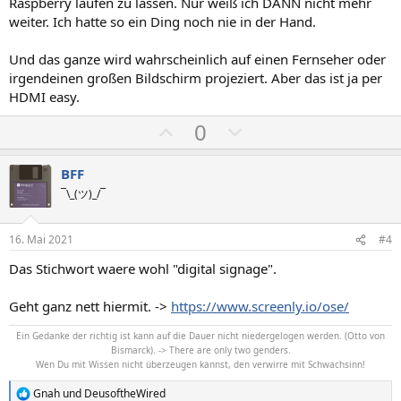
Raspberry laufen zu lassen. Nur weiß ich DANN nicht mehr
S
S
weiter. Ich hatte so ein Ding noch nie in der Hand.
t
t
i
i
Und das ganze wird wahrscheinlich auf einen Fernseher oder
m
m
irgendeinen großen Bildschirm projeziert. Aber das ist ja per
HDMI easy.
m
m
e
e
P
N
0
o
e
s
g
BFF
i
a
¯\_(ツ)_/¯
t
t
i
i
16. Mai 2021
#4
v
v
Das Stichwort waere wohl "digital signage".
e
e
S
S
Geht ganz nett hiermit. ->
https://www.screenly.io/ose/
t
t
Ein Gedanke der richtig ist kann auf die Dauer nicht niedergelogen werden. (Otto von
i
i
Bismarck). -> There are only two genders.
m
m
Wen Du mit Wissen nicht überzeugen kannst, den verwirre mit Schwachsinn!
m
m
Gnah
und
DeusoftheWired
R