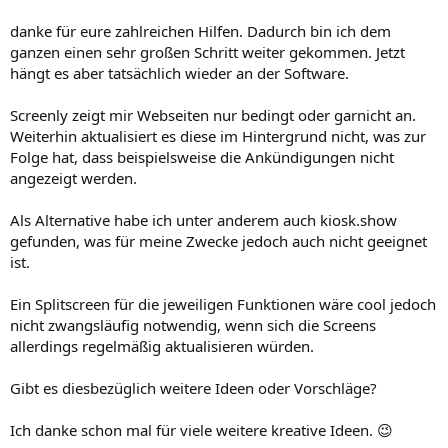
e
e
S
S
danke für eure zahlreichen Hilfen. Dadurch bin ich dem
t
t
ganzen einen sehr großen Schritt weiter gekommen. Jetzt
i
i
hängt es aber tatsächlich wieder an der Software.
m
m
Screenly zeigt mir Webseiten nur bedingt oder garnicht an.
m
m
Weiterhin aktualisiert es diese im Hintergrund nicht, was zur
e
e
Folge hat, dass beispielsweise die Ankündigungen nicht
angezeigt werden.
Als Alternative habe ich unter anderem auch kiosk.show
gefunden, was für meine Zwecke jedoch auch nicht geeignet
ist.
Ein Splitscreen für die jeweiligen Funktionen wäre cool jedoch
nicht zwangsläufig notwendig, wenn sich die Screens
allerdings regelmäßig aktualisieren würden.
Gibt es diesbezüglich weitere Ideen oder Vorschläge?
Ich danke schon mal für viele weitere kreative Ideen. 😉