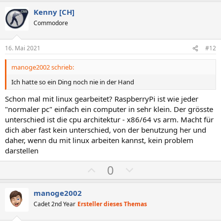
Kenny [CH]
Commodore
16. Mai 2021
#12
manoge2002 schrieb:
Ich hatte so ein Ding noch nie in der Hand
Schon mal mit linux gearbeitet? RaspberryPi ist wie jeder
"normaler pc" einfach ein computer in sehr klein. Der grösste
unterschied ist die cpu architektur - x86/64 vs arm. Macht für
dich aber fast kein unterschied, von der benutzung her und
daher, wenn du mit linux arbeiten kannst, kein problem
darstellen
P
N
0
o
e
s
g
manoge2002
i
a
Cadet 2nd Year
Ersteller dieses Themas
t
t