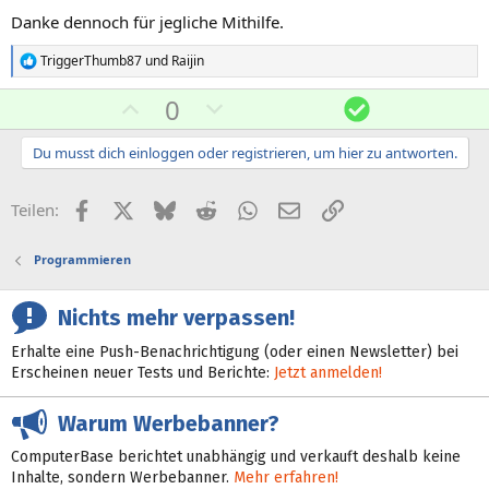
Danke dennoch für jegliche Mithilfe.
TriggerThumb87
und
Raijin
R
e
P
N
L
0
a
k
o
e
ö
t
s
g
s
Du musst dich einloggen oder registrieren, um hier zu antworten.
i
o
i
a
u
n
t
t
n
Facebook
X (Twitter)
Bluesky
Reddit
WhatsApp
E-Mail
Link
e
Teilen:
n
i
i
g
:
v
v
Programmieren
e
e
S
S
Nichts mehr verpassen!
t
t
Erhalte eine Push-Benachrichtigung (oder einen Newsletter) bei
i
i
Erscheinen neuer Tests und Berichte:
Jetzt anmelden!
m
m
m
m
Warum Werbebanner?
e
e
ComputerBase berichtet unabhängig und verkauft deshalb keine
Inhalte, sondern Werbebanner.
Mehr erfahren!