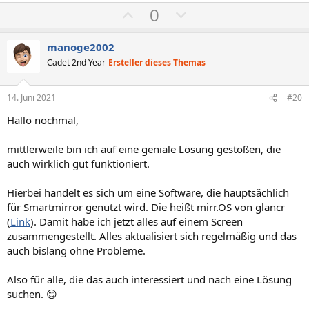
P
N
0
o
e
s
g
manoge2002
i
a
Cadet 2nd Year
Ersteller dieses Themas
t
t
i
i
14. Juni 2021
#20
v
v
Hallo nochmal,
e
e
S
S
mittlerweile bin ich auf eine geniale Lösung gestoßen, die
t
t
auch wirklich gut funktioniert.
i
i
m
m
Hierbei handelt es sich um eine Software, die hauptsächlich
für Smartmirror genutzt wird. Die heißt mirr.OS von glancr
m
m
(
Link
). Damit habe ich jetzt alles auf einem Screen
e
e
zusammengestellt. Alles aktualisiert sich regelmäßig und das
auch bislang ohne Probleme.
Also für alle, die das auch interessiert und nach eine Lösung
suchen. 😊