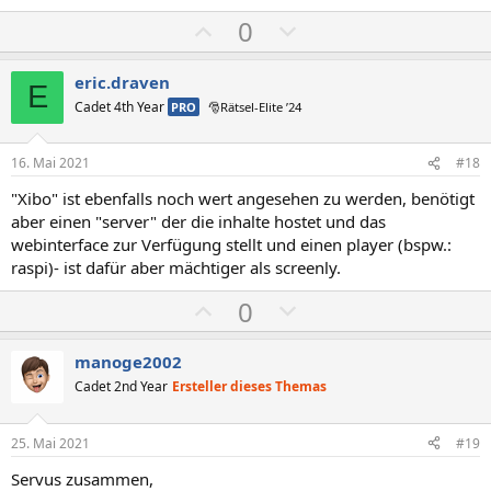
m
m
P
N
0
m
m
o
e
e
e
s
g
eric.draven
E
i
a
Cadet 4th Year
PRO
🎅Rätsel-Elite ’24
t
t
i
i
16. Mai 2021
#18
v
v
"Xibo" ist ebenfalls noch wert angesehen zu werden, benötigt
e
e
aber einen "server" der die inhalte hostet und das
S
S
webinterface zur Verfügung stellt und einen player (bspw.:
t
t
raspi)- ist dafür aber mächtiger als screenly.
i
i
P
N
0
m
m
o
e
m
m
s
g
manoge2002
e
e
i
a
Cadet 2nd Year
Ersteller dieses Themas
t
t
i
i
25. Mai 2021
#19
v
v
Servus zusammen,