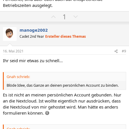
Betriebszeiten ausgelegt.
P
N
1
o
e
s
g
manoge2002
i
a
Cadet 2nd Year
Ersteller dieses Themas
t
t
i
i
16. Mai 2021
#9
v
v
Ihr seid mir etwas zu schnell...
e
e
S
S
t
t
Gnah schrieb:
i
i
Blöde Idee, das Ganze an deinen persönlichen Account zu binden.
m
m
Es ist nicht an meinen persönlichen Account gebunden. Nur
m
m
an die Nextcloud. Ist wollte eigentlich nur ausdrücken, dass
e
e
die Nextcloud von mir gehostet wird. Man hätte es anders
formulieren können. 😅
Gnah schrieb: