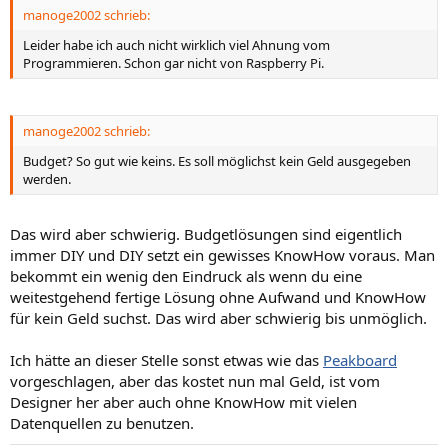
manoge2002 schrieb:
e
e
S
S
Leider habe ich auch nicht wirklich viel Ahnung vom
Programmieren. Schon gar nicht von Raspberry Pi.
t
t
i
i
m
m
manoge2002 schrieb:
m
m
e
e
Budget? So gut wie keins. Es soll möglichst kein Geld ausgegeben
werden.
Das wird aber schwierig. Budgetlösungen sind eigentlich
immer DIY und DIY setzt ein gewisses KnowHow voraus. Man
bekommt ein wenig den Eindruck als wenn du eine
weitestgehend fertige Lösung ohne Aufwand und KnowHow
für kein Geld suchst. Das wird aber schwierig bis unmöglich.
Ich hätte an dieser Stelle sonst etwas wie das
Peakboard
vorgeschlagen, aber das kostet nun mal Geld, ist vom
Designer her aber auch ohne KnowHow mit vielen
Datenquellen zu benutzen.