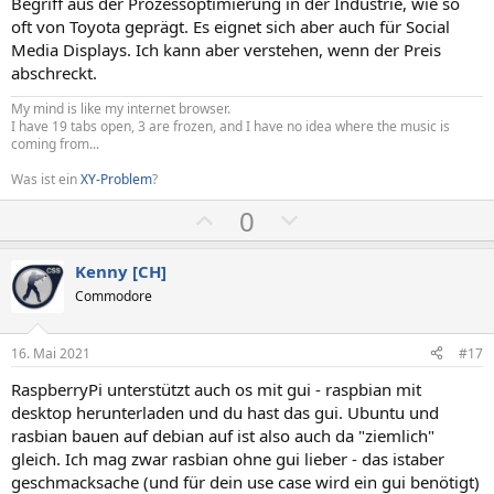
Begriff aus der Prozessoptimierung in der Industrie, wie so
e
e
oft von Toyota geprägt. Es eignet sich aber auch für Social
Media Displays. Ich kann aber verstehen, wenn der Preis
abschreckt.
My mind is like my internet browser.
I have 19 tabs open, 3 are frozen, and I have no idea where the music is
coming from...
Was ist ein
XY-Problem
?
P
N
0
o
e
s
g
Kenny [CH]
i
a
Commodore
t
t
i
i
16. Mai 2021
#17
v
v
RaspberryPi unterstützt auch os mit gui - raspbian mit
e
e
desktop herunterladen und du hast das gui. Ubuntu und
S
S
rasbian bauen auf debian auf ist also auch da "ziemlich"
t
t
gleich. Ich mag zwar rasbian ohne gui lieber - das istaber
i
i
geschmacksache (und für dein use case wird ein gui benötigt)