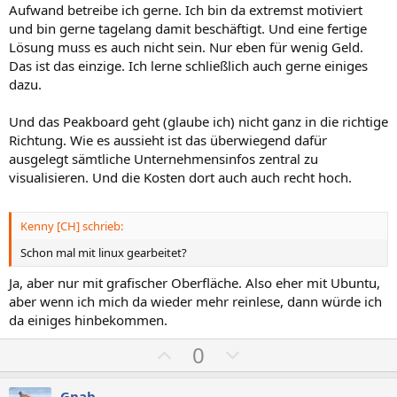
Aufwand betreibe ich gerne. Ich bin da extremst motiviert
und bin gerne tagelang damit beschäftigt. Und eine fertige
Lösung muss es auch nicht sein. Nur eben für wenig Geld.
Das ist das einzige. Ich lerne schließlich auch gerne einiges
dazu.
Und das Peakboard geht (glaube ich) nicht ganz in die richtige
Richtung. Wie es aussieht ist das überwiegend dafür
ausgelegt sämtliche Unternehmensinfos zentral zu
visualisieren. Und die Kosten dort auch auch recht hoch.
Kenny [CH] schrieb:
Schon mal mit linux gearbeitet?
Ja, aber nur mit grafischer Oberfläche. Also eher mit Ubuntu,
aber wenn ich mich da wieder mehr reinlese, dann würde ich
da einiges hinbekommen.
P
N
0
o
e
s
g
Gnah