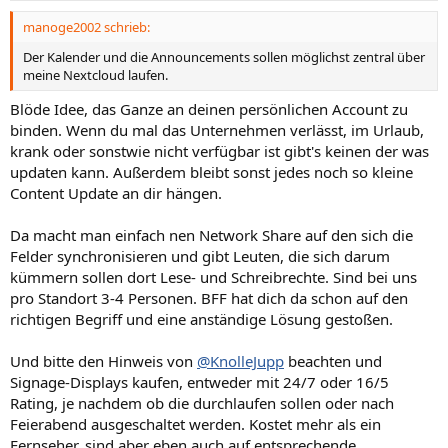
v
v
manoge2002 schrieb:
e
e
S
S
Der Kalender und die Announcements sollen möglichst zentral über
meine Nextcloud laufen.
t
t
i
i
Blöde Idee, das Ganze an deinen persönlichen Account zu
m
m
binden. Wenn du mal das Unternehmen verlässt, im Urlaub,
m
m
krank oder sonstwie nicht verfügbar ist gibt's keinen der was
updaten kann. Außerdem bleibt sonst jedes noch so kleine
e
e
Content Update an dir hängen.
Da macht man einfach nen Network Share auf den sich die
Felder synchronisieren und gibt Leuten, die sich darum
kümmern sollen dort Lese- und Schreibrechte. Sind bei uns
pro Standort 3-4 Personen. BFF hat dich da schon auf den
richtigen Begriff und eine anständige Lösung gestoßen.
Und bitte den Hinweis von
@KnolleJupp
beachten und
Signage-Displays kaufen, entweder mit 24/7 oder 16/5
Rating, je nachdem ob die durchlaufen sollen oder nach
Feierabend ausgeschaltet werden. Kostet mehr als ein
Fernseher, sind aber eben auch auf entsprechende