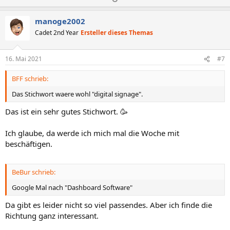
k
o
e
t
s
g
i
manoge2002
o
i
a
Cadet 2nd Year
Ersteller dieses Themas
n
t
t
e
n
i
i
16. Mai 2021
#7
:
v
v
BFF schrieb:
e
e
S
S
Das Stichwort waere wohl "digital signage".
t
t
Das ist ein sehr gutes Stichwort. 🥳
i
i
m
m
Ich glaube, da werde ich mich mal die Woche mit
m
m
beschäftigen.
e
e
BeBur schrieb:
Google Mal nach "Dashboard Software"
Da gibt es leider nicht so viel passendes. Aber ich finde die
Richtung ganz interessant.