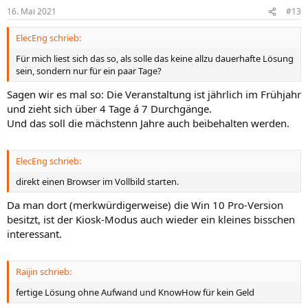
i
i
16. Mai 2021
#13
v
v
ElecEng schrieb:
e
e
S
S
Für mich liest sich das so, als solle das keine allzu dauerhafte Lösung
sein, sondern nur für ein paar Tage?
t
t
i
i
Sagen wir es mal so: Die Veranstaltung ist jährlich im Frühjahr
m
m
und zieht sich über 4 Tage á 7 Durchgänge.
m
m
Und das soll die mächstenn Jahre auch beibehalten werden.
e
e
ElecEng schrieb:
direkt einen Browser im Vollbild starten.
Da man dort (merkwürdigerweise) die Win 10 Pro-Version
besitzt, ist der Kiosk-Modus auch wieder ein kleines bisschen
interessant.
Raijin schrieb:
fertige Lösung ohne Aufwand und KnowHow für kein Geld