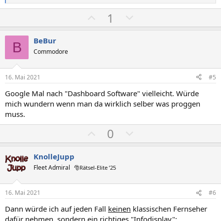
e
e
e
P
N
1
a
k
o
e
t
s
g
i
BeBur
B
o
i
a
Commodore
n
t
t
e
n
i
i
16. Mai 2021
#5
:
v
v
Google Mal nach "Dashboard Software" vielleicht. Würde
e
e
mich wundern wenn man da wirklich selber was proggen
S
S
muss.
t
t
P
N
0
i
i
o
e
m
m
s
g
m
m
KnolleJupp
i
a
e
e
Fleet Admiral
🎅Rätsel-Elite ’25
t
t
i
i
16. Mai 2021
#6
v
v
Dann würde ich auf jeden Fall
keinen
klassischen Fernseher
e
e
dafür nehmen, sondern ein richtiges "Infodisplay":