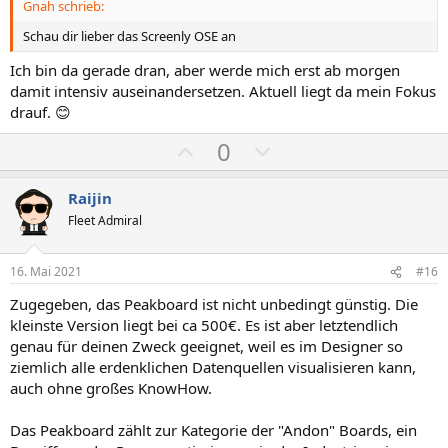
Gnah schrieb:
e
e
S
S
Schau dir lieber das Screenly OSE an
t
t
Ich bin da gerade dran, aber werde mich erst ab morgen
i
i
damit intensiv auseinandersetzen. Aktuell liegt da mein Fokus
m
m
drauf. 😊
m
m
P
N
0
e
e
o
e
s
g
Raijin
i
a
Fleet Admiral
t
t
i
i
16. Mai 2021
#16
v
v
Zugegeben, das Peakboard ist nicht unbedingt günstig. Die
e
e
kleinste Version liegt bei ca 500€. Es ist aber letztendlich
S
S
genau für deinen Zweck geeignet, weil es im Designer so
t
t
ziemlich alle erdenklichen Datenquellen visualisieren kann,
i
i
auch ohne großes KnowHow.
m
m
Das Peakboard zählt zur Kategorie der "Andon" Boards, ein
m
m