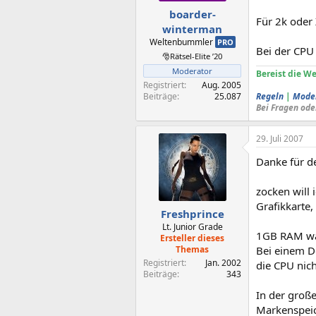
boarder-
Für 2k oder
winterman
Weltenbummler
PRO
Bei der CPU 
🎅Rätsel-Elite ’20
Moderator
Bereist die We
Registriert
Aug. 2005
Beiträge
25.087
Regeln
|
Mode
Bei Fragen ode
29. Juli 2007
Danke für d
zocken will 
Grafikkarte
Freshprince
Lt. Junior Grade
1GB RAM wär
Ersteller dieses
Themas
Bei einem D
Registriert
Jan. 2002
die CPU nich
Beiträge
343
In der groß
Markenspeic