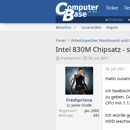
Ticker
Te
Podcast
Aktuelles
Leserartikel
Regeln
Foren
Arbeitsspeicher, Mainboards und
Intel 830M Chipsatz - 
E
E
Freshprince
28. Juli 2007
r
r
s
s
28. Juli 2007
t
t
Hallo zusa
e
e
l
l
l
l
ich beabsic
e
t
zu geben. Da
Freshprince
r
a
CPU mit 1.
m
Lt. Junior Grade
Registriert
Jan. 2002
Ich würde 
Beiträge
343
HDD wechseln