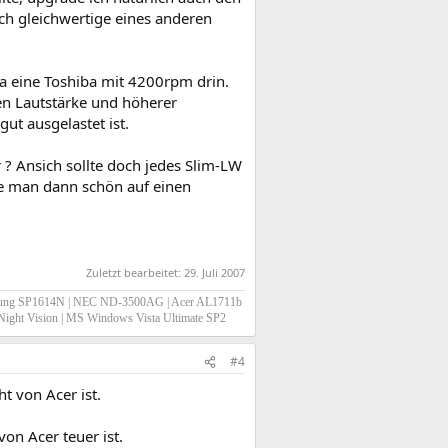
ch gleichwertige eines anderen
ja eine Toshiba mit 4200rpm drin.
n Lautstärke und höherer
t ausgelastet ist.
 Ansich sollte doch jedes Slim-LW
te man dann schön auf einen
Zuletzt bearbeitet:
29. Juli 2007
sung SP1614N | NEC ND-3500AG | Acer AL1711b
0 Night Vision | MS Windows Vista Ultimate SP2
#4
t von Acer ist.
on Acer teuer ist.