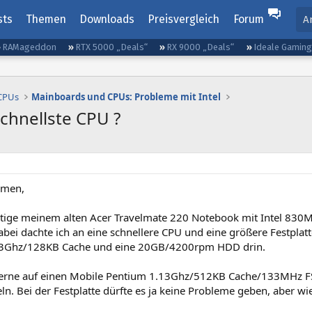
sts
Themen
Downloads
Preisvergleich
Forum
A
RAMageddon
RTX 5000 „Deals“
RX 9000 „Deals“
Ideale Gamin
 CPUs
Mainboards und CPUs: Probleme mit Intel
schnellste CPU ?
mmen,
htige meinem alten Acer Travelmate 220 Notebook mit Intel 830M
bei dachte ich an eine schnellere CPU und eine größere Festplatt
13Ghz/128KB Cache und eine 20GB/4200rpm HDD drin.
gerne auf einen Mobile Pentium 1.13Ghz/512KB Cache/133MHz 
. Bei der Festplatte dürfte es ja keine Probleme geben, aber wie