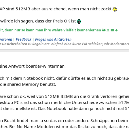
 XP sind 512MB aber ausreichend, wenn man nicht zockt
würde ich sagen, dass der Preis OK ist
lt, denn nur so kann man ihre wahre Vielfalt kennenlernen 🚂 🚢 🚟 ✈️
ratoren
|
Feedback
|
Fragen und Antworten
r Unsicherheiten zu Regeln etc. einfach eine kurze PM schicken, wir Moderator
eine Antwort boarder-winterman,
ich mit dem Notebook nicht, dafür dürfte es auch nicht zu gebra
, die shared Memory benutzt.
e schon ok, weil von 512MB 32MB an die Grafik verloren gehen
esktop PC sind das schon merkliche Unterschiede zwischen 512
t die schnellste ist. Das Notebook hätte dann ja noch nicht mal 
en Bucht findet man ja so das ein oder andere Schnäppchen beim
her. Bei No-Name Modulen ist mir das Risiko zu hoch, dass die na