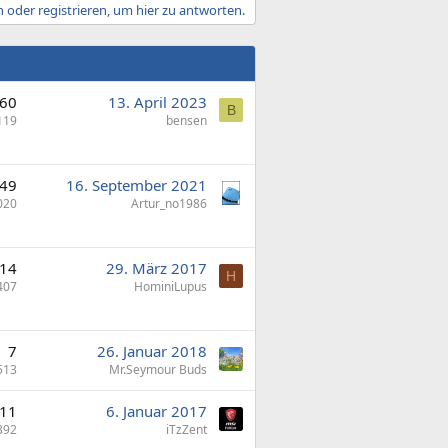
 oder registrieren, um hier zu antworten.
60
13. April 2023
B
119
bensen
49
16. September 2021
020
Artur_no1986
14
29. März 2017
H
407
HominiLupus
7
26. Januar 2018
513
Mr.Seymour Buds
11
6. Januar 2017
392
iTzZent