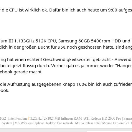
r die CPU ist wirklich ok. Dafür bin ich auch heute um 9:00 aufge
tium III 1.133GHz 512K CPU, Samsung 60GB 5400rpm HDD und 1
tlich in der großen Bucht für 95€ noch geschossen hatte, sind 
ung hat einen echten! Geschwindigkeitsvorteil gebracht - Anwend
eitet jetzt flüssig durch. Vorher gab es ja immer wieder "Hänger
ebook gerade macht.
r die Aufrüstung ausgegebenen knapp 160€ bin ich auch zufriede
book.
G2 | Intel Pentium
4
3.2GHz | 2x1024MB Infineon RAM | ATI Radeon HD 2600 Pro | Sam
.1 System | MS Wireless Optical Desktop Pro refresh | MS Wireless IntelliMouse Explorer 2.