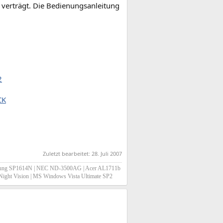
verträgt. Die Bedienungsanleitung
2
CK
Zuletzt bearbeitet:
28. Juli 2007
sung SP1614N | NEC ND-3500AG | Acer AL1711b
0 Night Vision | MS Windows Vista Ultimate SP2