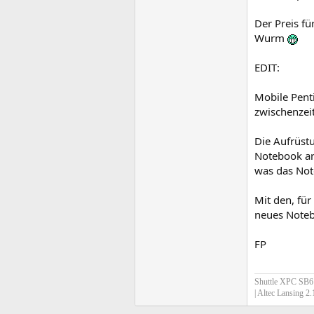
Der Preis fü
Wurm
EDIT:
Mobile Pen
zwischenzei
Die Aufrüst
Notebook arb
was das Not
Mit den, fü
neues Note
FP
Shuttle XPC SB61
| Altec Lansing 2