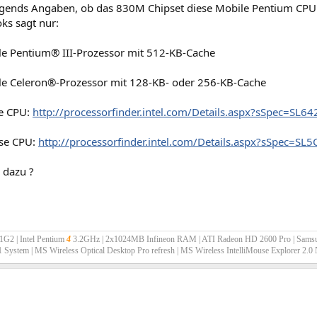
irgends Angaben, ob das 830M Chipset diese Mobile Pentium CPU 
ks sagt nur:
le Pentium® III-Prozessor mit 512-KB-Cache
le Celeron®-Prozessor mit 128-KB- oder 256-KB-Cache
se CPU:
http://processorfinder.intel.com/Details.aspx?sSpec=SL64
ese CPU:
http://processorfinder.intel.com/Details.aspx?sSpec=SL5
 dazu ?
G2 | Intel Pentium
4
3.2GHz | 2x1024MB Infineon RAM | ATI Radeon HD 2600 Pro | Sam
.1 System | MS Wireless Optical Desktop Pro refresh | MS Wireless IntelliMouse Explorer 2.