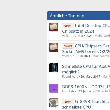
Ähnliche Themen
Intel-Desktop-CPU
News
Chipsatz in 2024
Volker
17. März 2023
Mainboards
CPU/Chipsatz-Gerü
News
Sockel AM5 bereits Q2/
Volker
16. Juni 2021
Mainboards 
Schnellste CPU für Abit 
möglich?
RobinSword
29. März 2017
Mainb
DDR3-1600 vs. DDR3L-16
L
Lord Extra
23. Januar 2018
Arbei
GT83VR Titan SLI:
News
schnellste CPU