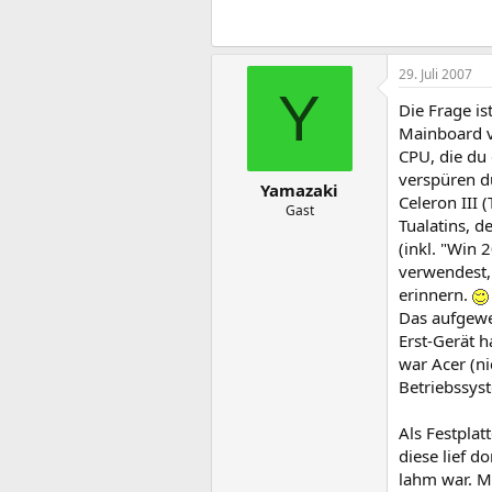
29. Juli 2007
Y
Die Frage is
Mainboard v
CPU, die du
verspüren dü
Yamazaki
Celeron III 
Gast
Tualatins, d
(inkl. "Win 
verwendest,
erinnern.
Das aufgewe
Erst-Gerät h
war Acer (ni
Betriebssys
Als Festplat
diese lief d
lahm war. Mi