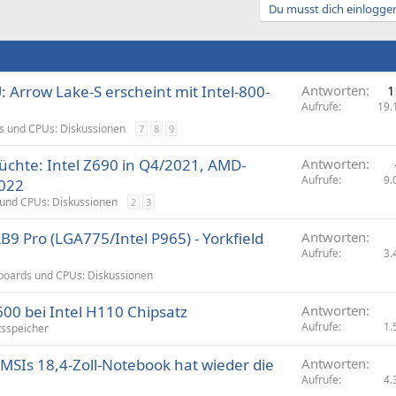
Du musst dich einloggen
: Arrow Lake-S erscheint mit Intel-800-
Antworten
1
Aufrufe
19.
 und CPUs: Diskussionen
7
8
9
chte: Intel Z690 in Q4/2021, AMD-
Antworten
Aufrufe
9.
2022
und CPUs: Diskussionen
2
3
AB9 Pro (LGA775/Intel P965) - Yorkfield
Antworten
Aufrufe
3.
oards und CPUs: Diskussionen
00 bei Intel H110 Chipsatz
Antworten
Aufrufe
1.
tsspeicher
 MSIs 18,4-Zoll-Notebook hat wieder die
Antworten
Aufrufe
4.