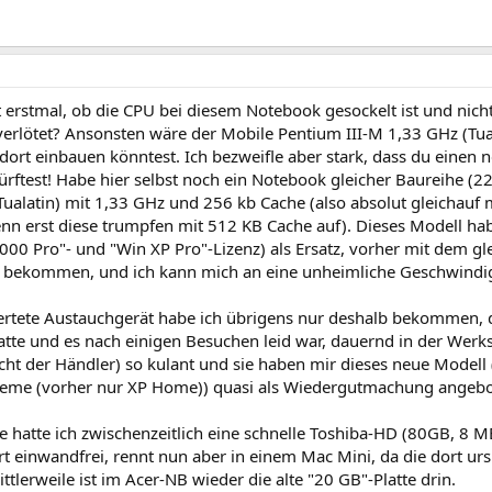
t erstmal, ob die CPU bei diesem Notebook gesockelt ist und nicht
erlötet? Ansonsten wäre der Mobile Pentium III-M 1,33 GHz (Tua
 dort einbauen könntest. Ich bezweifle aber stark, dass du eine
rftest! Habe hier selbst noch ein Notebook gleicher Baureihe (220
(Tualatin) mit 1,33 GHz und 256 kb Cache (also absolut gleichauf 
enn erst diese trumpfen mit 512 KB Cache auf). Dieses Modell ha
2000 Pro"- und "Win XP Pro"-Lizenz) als Ersatz, vorher mit dem g
 bekommen, und ich kann mich an eine unheimliche Geschwindigk
rtete Austauchgerät habe ich übrigens nur deshalb bekommen, 
atte und es nach einigen Besuchen leid war, dauernd in der Werkst
cht der Händler) so kulant und sie haben mir dieses neue Modell 
teme (vorher nur XP Home)) quasi als Wiedergutmachung angeb
te hatte ich zwischenzeitlich eine schnelle Toshiba-HD (80GB, 8 
ort einwandfrei, rennt nun aber in einem Mac Mini, da die dort ur
ttlerweile ist im Acer-NB wieder die alte "20 GB"-Platte drin.