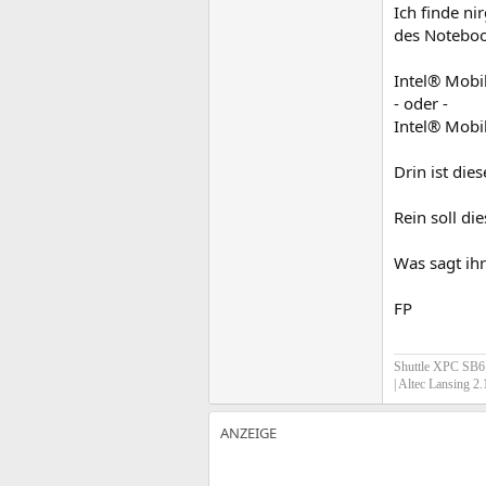
Ich finde n
des Noteboo
Intel® Mobi
- oder -
Intel® Mobi
Drin ist die
Rein soll di
Was sagt ihr
FP
Shuttle XPC SB61
| Altec Lansing 2