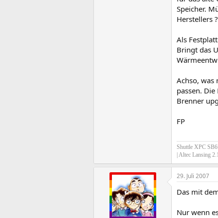
Speicher. M
Herstellers 
Als Festpla
Bringt das 
Wärmeentwic
Achso, was 
passen. Die
Brenner upg
FP
Shuttle XPC SB61
| Altec Lansing 2
29. Juli 2007
Das mit dem
Nur wenn es 