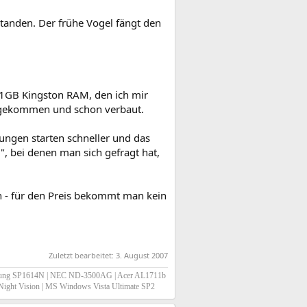
standen. Der frühe Vogel fängt den
GB Kingston RAM, den ich mir
angekommen und schon verbaut.
ungen starten schneller und das
", bei denen man sich gefragt hat,
n - für den Preis bekommt man kein
Zuletzt bearbeitet:
3. August 2007
sung SP1614N | NEC ND-3500AG | Acer AL1711b
0 Night Vision | MS Windows Vista Ultimate SP2