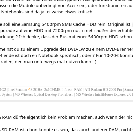
üssen die Module unbedingt von Acer sein, oder funktionieren au
? Notebooks sind da ja teilweise etwas kritisch.
tte soll eine Samsung 5400rpm 8MB Cache HDD rein. Original ist 
Upgrade auf eine HDD mit 7200rpm noch mehr außer der erhöhte
klung ? Ich denke, dass der Bus mit einer 5400rpm HDD schon gu
meinst du zu einem Upgrade des DVD-LW zu einem DVD-Brenner ?
 Blende ist doch eh Notebook spezifisch, oder ? Für 10-20€ könn
raden, den man unterwegs mal nutzen kann :-)
G2 | Intel Pentium
4
3.2GHz | 2x1024MB Infineon RAM | ATI Radeon HD 2600 Pro | Sam
.1 System | MS Wireless Optical Desktop Pro refresh | MS Wireless IntelliMouse Explorer 2.
 RAM dürfte eigentlich kein Problem machen, auch wenn der nich
SD-RAM ist, dann könnte es sein, dass auch anderer RAM, nicht v