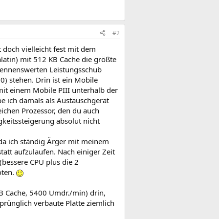
#2
 doch vielleicht fest mit dem
latin) mit 512 KB Cache die größte
n nennenswerten Leistungsschub
) stehen. Drin ist ein Mobile
mit einem Mobile PIII unterhalb der
be ich damals als Austauschgerät
leichen Prozessor, den du auch
eitssteigerung absolut nicht
da ich ständig Ärger mit meinem
att aufzulaufen. Nach einiger Zeit
(bessere CPU plus die 2
oten.
MB Cache, 5400 Umdr./min) drin,
sprünglich verbaute Platte ziemlich