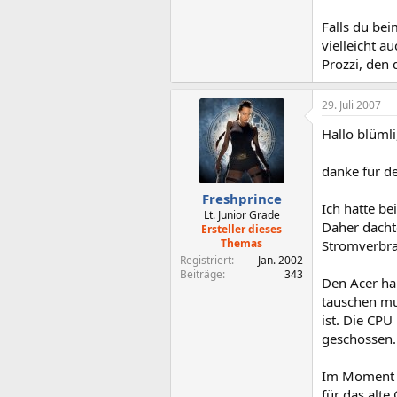
Falls du be
vielleicht a
Prozzi, den 
29. Juli 2007
Hallo blümli
danke für d
Freshprince
Ich hatte be
Lt. Junior Grade
Daher dacht
Ersteller dieses
Themas
Stromverbra
Registriert
Jan. 2002
Beiträge
343
Den Acer hab
tauschen mus
ist. Die CPU
geschossen. 
Im Moment h
für das alte