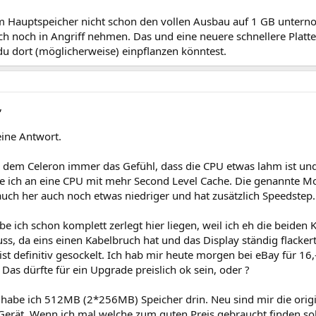
im Hauptspeicher nicht schon den vollen Ausbau auf 1 GB unterno
uch noch in Angriff nehmen. Das und eine neuere schnellere Platte
du dort (möglicherweise) einpflanzen könntest.
,
eine Antwort.
i dem Celeron immer das Gefühl, dass die CPU etwas lahm ist und 
e ich an eine CPU mit mehr Second Level Cache. Die genannte M
uch her auch noch etwas niedriger und hat zusätzlich Speedstep.
e ich schon komplett zerlegt hier liegen, weil ich eh die beiden
s, da eins einen Kabelbruch hat und das Display ständig flackert
 ist definitiv gesockelt. Ich hab mir heute morgen bei eBay für 16
Das dürfte für ein Upgrade preislich ok sein, oder ?
abe ich 512MB (2*256MB) Speicher drin. Neu sind mir die ori
 Gerät. Wenn ich mal welche zum guten Preis gebraucht finden sol