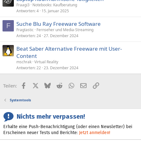
Fraagi3
Notebooks: Kaufberatung
r
Antworten
4
15. Januar 2025
r
t
Suche Blu Ray Freeware Software
F
Fragtastic
Fernseher und Media-Streaming
Antworten
24
27. Dezember 2024
Beat Saber Alternative Freeware mit User-
Content
mschrak
Virtual Reality
Antworten
22
23. Dezember 2024
Facebook
X (Twitter)
Bluesky
Reddit
WhatsApp
E-Mail
Link
Teilen:
Systemtools
Nichts mehr verpassen!
Erhalte eine Push-Benachrichtigung (oder einen Newsletter) bei
Erscheinen neuer Tests und Berichte:
Jetzt anmelden!