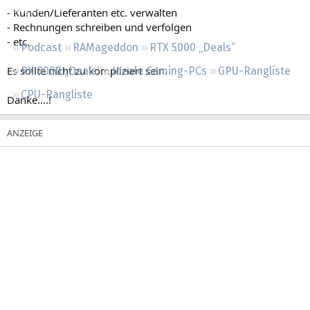
Regeln
- Kunden/Lieferanten etc. verwalten
- Rechnungen schreiben und verfolgen
- etc.
Podcast
RAMageddon
RTX 5000 „Deals“
Es sollte nicht zu kompliziert sein.
RX 9000 „Deals“
Ideale Gaming-PCs
GPU-Rangliste
CPU-Rangliste
Danke....!