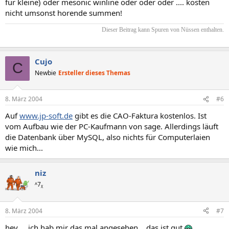
für kleine) oder mesonic winline oder oder oder .... kosten
nicht umsonst horende summen!
Dieser Beitrag kann Spuren von Nüssen enthalten.​
Cujo
C
Newbie
Ersteller dieses Themas
8. März 2004
#6
Auf
www.jp-soft.de
gibt es die CAO-Faktura kostenlos. Ist
vom Aufbau wie der PC-Kaufmann von sage. Allerdings läuft
die Datenbank über MySQL, also nichts für Computerlaien
wie mich...
niz
ᴬ7ᵪ
8. März 2004
#7
hey ... ich hab mir das mal angesehen... das ist gut