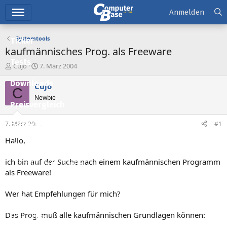
Hauptmenü
Anmelden
Systemtools
Ticker
kaufmännisches Prog. als Freeware
Tests
E
E
Cujo
7. März 2004
r
r
Downloads
s
s
Cujo
C
t
t
Newbie
e
e
Preisvergleich
l
l
l
l
7. März 2004
#1
Forum
e
t
r
a
Hallo,
Aktuelles
m
ich bin auf der Suche nach einem kaufmännischen Programm
Empfohlene Inhalte
als Freeware!
Neue Beiträge
Wer hat Empfehlungen für mich?
Neueste Aktivitäten
Das Prog. muß alle kaufmännischen Grundlagen können:
Leserartikel