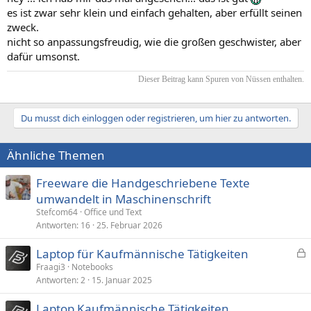
es ist zwar sehr klein und einfach gehalten, aber erfüllt seinen
zweck.
nicht so anpassungsfreudig, wie die großen geschwister, aber
dafür umsonst.
Dieser Beitrag kann Spuren von Nüssen enthalten.​
Du musst dich einloggen oder registrieren, um hier zu antworten.
Ähnliche Themen
Freeware die Handgeschriebene Texte
umwandelt in Maschinenschrift
Stefcom64
Office und Text
Antworten
16
25. Februar 2026
Laptop für Kaufmännische Tätigkeiten
e
Fraagi3
Notebooks
Antworten
2
15. Januar 2025
s
p
Laptop Kaufmännische Tätigkeiten
e