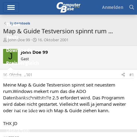
Hauptmenü
Anmelden
Systemtools
Ticker
Map & Guide Testversion spinnt rum ...
Tests
E
E
John Doe 99
16. Oktober 2001
r
r
Downloads
s
s
John Doe 99
J
t
t
Gast
e
e
Preisvergleich
l
l
l
l
16. Oktober 2001
#1
Forum
e
t
r
a
Meine Map & Guide Testversion spinnt seit neuestem
Aktuelles
m
rum.Windows mekert rum das die ADO
Datenbankschnittstelle 2.5 erfordert wird. Das Programm
Empfohlene Inhalte
wird dabei nicht gestartet. Vielleicht weiß ja jemand weiter
Neue Beiträge
oder hat ne Idee wo ich Map & Guide ziehen kann.
Neueste Aktivitäten
THX JD
Leserartikel