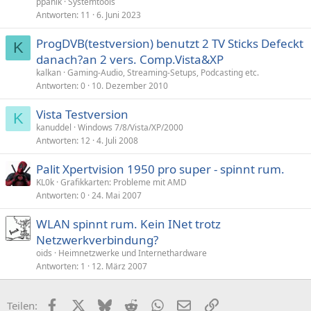
ppanik
Systemtools
Antworten
11
6. Juni 2023
ProgDVB(testversion) benutzt 2 TV Sticks Defeckt
K
danach?an 2 vers. Comp.Vista&XP
kalkan
Gaming-Audio, Streaming-Setups, Podcasting etc.
Antworten
0
10. Dezember 2010
Vista Testversion
K
kanuddel
Windows 7/8/Vista/XP/2000
Antworten
12
4. Juli 2008
Palit Xpertvision 1950 pro super - spinnt rum.
KL0k
Grafikkarten: Probleme mit AMD
Antworten
0
24. Mai 2007
WLAN spinnt rum. Kein INet trotz
Netzwerkverbindung?
oids
Heimnetzwerke und Internethardware
Antworten
1
12. März 2007
Facebook
X (Twitter)
Bluesky
Reddit
WhatsApp
E-Mail
Link
Teilen: