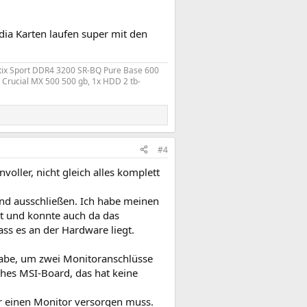
dia Karten laufen super mit den
stix Sport DDR4 3200 SR-BQ Pure Base 600
Crucial MX 500 500 gb, 1x HDD 2 tb-
#4
voller, nicht gleich alles komplett
nd ausschließen. Ich habe meinen
et und konnte auch da das
ss es an der Hardware liegt.
habe, um zwei Monitoranschlüsse
hes MSI-Board, das hat keine
ur einen Monitor versorgen muss.