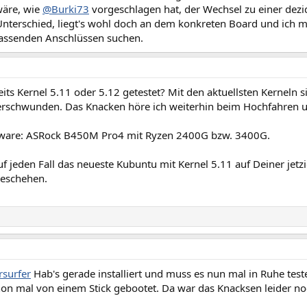
wäre, wie
@Burki73
vorgeschlagen hat, der Wechsel zu einer dezi
Unterschied, liegt's wohl doch an dem konkreten Board und ich 
assenden Anschlüssen suchen.
its Kernel 5.11 oder 5.12 getestet? Mit den aktuellsten Kerneln 
erschwunden. Das Knacken höre ich weiterhin beim Hochfahren u
ware: ASRock B450M Pro4 mit Ryzen 2400G bzw. 3400G.
f jeden Fall das neueste Kubuntu mit Kernel 5.11 auf Deiner jetzi
geschehen.
surfer
Hab's gerade installiert und muss es nun mal in Ruhe teste
on mal von einem Stick gebootet. Da war das Knacksen leider noc