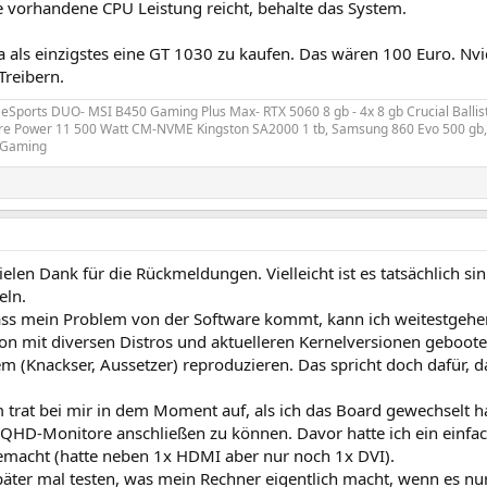
e vorhandene CPU Leistung reicht, behalte das System.
 als einzigstes eine GT 1030 zu kaufen. Das wären 100 Euro. Nvi
Treibern.
 eSports DUO- MSI B450 Gaming Plus Max- RTX 5060 8 gb - 4x 8 gb Crucial Balli
e Power 11 500 Watt CM-NVME Kingston SA2000 1 tb, Samsung 860 Evo 500 gb, 
 Gaming
elen Dank für die Rückmeldungen. Vielleicht ist es tatsächlich sinn
ln.
ss mein Problem von der Software kommt, kann ich weitestgehe
on mit diversen Distros und aktuelleren Kernelversionen geboot
 (Knackser, Aussetzer) reproduzieren. Das spricht doch dafür, da
 trat bei mir in dem Moment auf, als ich das Board gewechselt 
QHD-Monitore anschließen zu können. Davor hatte ich ein einfac
macht (hatte neben 1x HDMI aber nur noch 1x DVI).
päter mal testen, was mein Rechner eigentlich macht, wenn es n