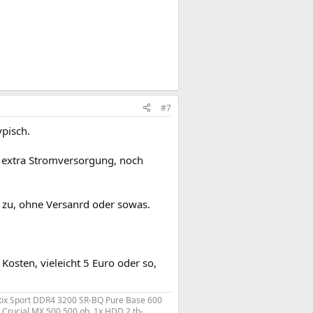
#7
pisch.
e extra Stromversorgung, noch
lo zu, ohne Versanrd oder sowas.
Kosten, vieleicht 5 Euro oder so,
stix Sport DDR4 3200 SR-BQ Pure Base 600
Crucial MX 500 500 gb, 1x HDD 2 tb-