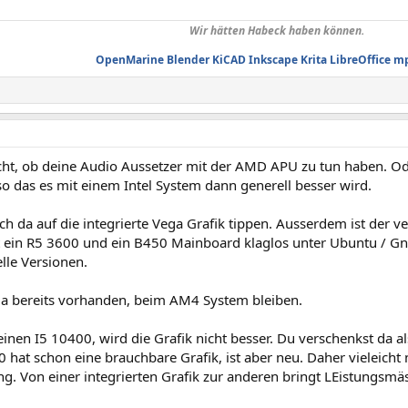
Wir hätten Habeck haben können.
OpenMarine
Blender
KiCAD
Inkscape
Krita
LibreOffice
m
icht, ob deine Audio Aussetzer mit der AMD APU zu tun haben. O
so das es mit einem Intel System dann generell besser wird.
ch da auf die integrierte Vega Grafik tippen. Ausserdem ist der ve
ft ein R5 3600 und ein B450 Mainboard klaglos unter Ubuntu / G
lle Versionen.
da bereits vorhanden, beim AM4 System bleiben.
nen I5 10400, wird die Grafik nicht besser. Du verschenkst da al
 hat schon eine brauchbare Grafik, ist aber neu. Daher vieleicht 
g. Von einer integrierten Grafik zur anderen bringt LEistungsmä