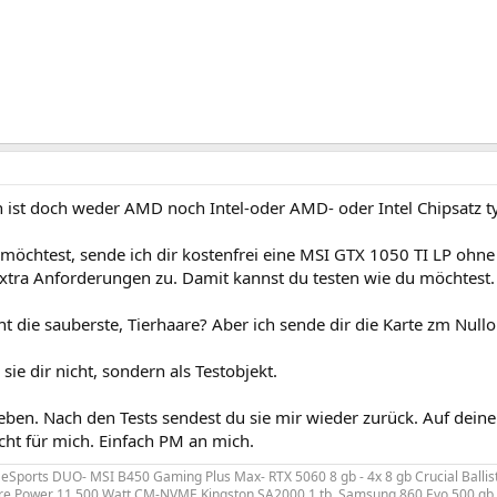
 ist doch weder AMD noch Intel-oder AMD- oder Intel Chipsatz ty
möchtest, sende ich dir kostenfrei eine MSI GTX 1050 TI LP ohn
extra Anforderungen zu. Damit kannst du testen wie du möchtest.
cht die sauberste, Tierhaare? Aber ich sende dir die Karte zm Nul
 sie dir nicht, sondern als Testobjekt.
ben. Nach den Tests sendest du sie mir wieder zurück. Auf deine 
icht für mich. Einfach PM an mich.
 eSports DUO- MSI B450 Gaming Plus Max- RTX 5060 8 gb - 4x 8 gb Crucial Balli
e Power 11 500 Watt CM-NVME Kingston SA2000 1 tb, Samsung 860 Evo 500 gb, 