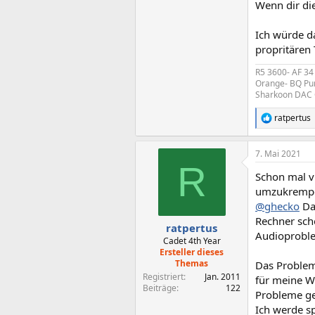
Wenn dir di
Ich würde da
propritären 
R5 3600- AF 34
Orange- BQ Pur
Sharkoon DAC
ratpertus
R
e
a
7. Mai 2021
k
R
t
Schon mal vi
i
o
umzukrempe
n
@ghecko
Da
e
Rechner sch
n
ratpertus
Audioproblem
:
Cadet 4th Year
Ersteller dieses
Themas
Das Problem
Registriert
Jan. 2011
für meine W
Beiträge
122
Probleme ge
Ich werde s