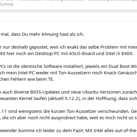
 Gaming
 mal, dass Du mehr Ahnung hast als ich.
er nur deshalb gepostet, weil ich exakt das selbe Problem mit m
eht hier noch ein Desktop-PC mit ASUS-Board und Intel i5 8400.
Cs ist die identische Software installiert, jeweils ein Dual Boo
h mein Intel-PC weder mit Ton-Aussetzern noch Knack-Geräusch
chen Fehlern wie beim TE.
 auch diverse BIOS-Updates und neue Ubuntu-Versionen zunächst 
uesten Kernel laufen (aktuell 5.12.2), in der Hoffnung, dass sic
 5.11 sind wenigstens die kurzen Ton-Aussetzer verschwunden. G
 die ich aber noch nicht ausprobiert habe, weil es mich nicht so s
nwender komme ich leider zu dem Fazit: Mit Intel alles out-of-t