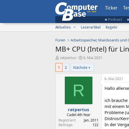
Ticker
Te
Podcast
Aktuelles
Leserartikel
Regeln
Foren
Arbeitsspeicher, Mainboards und
MB+ CPU (Intel) für Li
E
E
ratpertus
6. Mai 2021
r
r
1
2
Nächste
s
s
t
t
e
e
6. Mai 2021
l
l
R
Hallo allerse
l
l
e
t
r
a
ich brauche
m
mit einem M
ratpertus
Probleme (u
Cadet 4th Year
Distros/Kern
Registriert
Jan. 2011
In der Verga
Beiträge
122