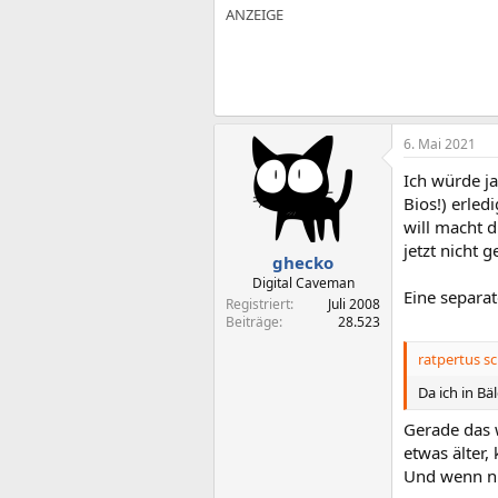
6. Mai 2021
Ich würde j
Bios!) erled
will macht 
jetzt nicht
ghecko
Digital Caveman
Eine separat
Registriert
Juli 2008
Beiträge
28.523
ratpertus sc
Da ich in Bä
Gerade das 
etwas älter,
Und wenn ni