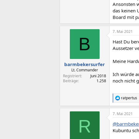
Ansonsten 
das keinen 
Board mit p
7. Mai 2021
B
Hast Du bere
Aussetzer v
Meine Hard
barmbekersurfer
Lt. Commander
Ich würde au
Registriert
Juni 2018
noch nicht 
Beiträge
1.258
ratpertus
R
e
a
7. Mai 2021
k
R
t
@barmbeker
i
o
Kubuntu sch
n