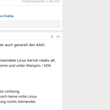
Zuletzt bearbeitet:
6. Mai 2021
pv
Firefox
#3
der auch generell den AMD
rwendete Linux Kernel relativ alt.
nome und unter Manjaro / KDE.
so Leistung.
noch keine volle Linux
ssig nichts lohnendes.