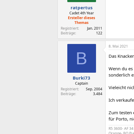
e
n
ratpertus
:
Cadet 4th Year
Ersteller dieses
Themas
Registriert
Jan. 2011
Beiträge
122
8. Mai 2021
B
Das Knacken
Wenn du es 
sonderlich 
Burki73
Captain
Vieleicht ni
Registriert
Sep. 2004
Beiträge
3.484
Ich verkaufe
Zum testen e
für Porto, n
R5 3600- AF 34
Orange- BQ Pur