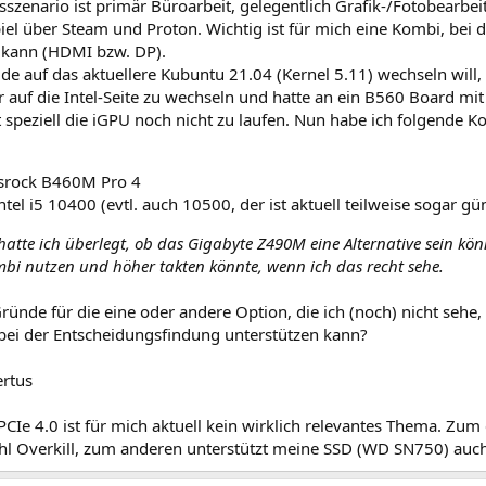
zenario ist primär Büroarbeit, gelegentlich Grafik-/Fotobearbei
piel über Steam und Proton. Wichtig ist für mich eine Kombi, be
 kann (HDMI bzw. DP).
lde auf das aktuellere Kubuntu 21.04 (Kernel 5.11) wechseln will
 auf die Intel-Seite zu wechseln und hatte an ein B560 Board mi
 speziell die iGPU noch nicht zu laufen. Nun habe ich folgende K
srock B460M Pro 4
ntel i5 10400 (evtl. auch 10500, der ist aktuell teilweise sogar gü
atte ich überlegt, ob das Gigabyte Z490M eine Alternative sein kö
i nutzen und höher takten könnte, wenn ich das recht sehe.
 Gründe für die eine oder andere Option, die ich (noch) nicht seh
bei der Entscheidungsfindung unterstützen kann?
ertus
CIe 4.0 ist für mich aktuell kein wirklich relevantes Thema. Zum
hl Overkill, zum anderen unterstützt meine SSD (WD SN750) auch