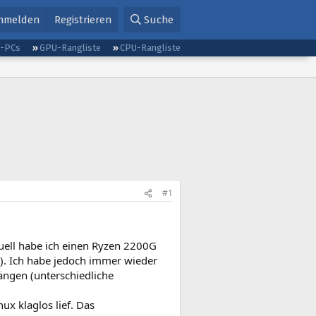
nmelden
Registrieren
Suche
g-PCs
GPU-Rangliste
CPU-Rangliste
#1
uell habe ich einen Ryzen 2200G
. Ich habe jedoch immer wieder
ängen (unterschiedliche
ux klaglos lief. Das