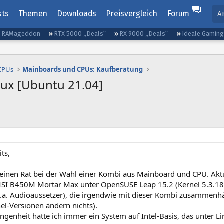
sts
Themen
Downloads
Preisvergleich
Forum
A
RAMageddon
RTX 5000 „Deals“
RX 9000 „Deals“
Ideale Gamin
 CPUs
Mainboards und CPUs: Kaufberatung
nux [Ubuntu 21.04]
its,
 einen Rat bei der Wahl einer Kombi aus Mainboard und CPU. Akt
SI B450M Mortar Max unter OpenSUSE Leap 15.2 (Kernel 5.3.18)
.a. Audioaussetzer), die irgendwie mit dieser Kombi zusammenh
el-Versionen ändern nichts).
ngenheit hatte ich immer ein System auf Intel-Basis, das unter Lin