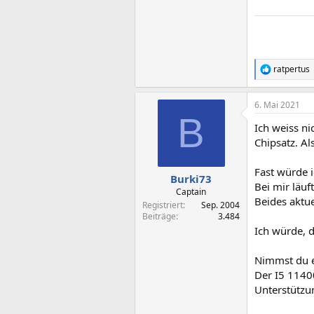
ratpertus
R
e
a
6. Mai 2021
k
B
t
Ich weiss n
i
o
Chipsatz. Al
n
e
Fast würde i
n
Burki73
Bei mir läu
:
Captain
Beides aktue
Registriert
Sep. 2004
Beiträge
3.484
Ich würde, 
Nimmst du ei
Der I5 11400
Unterstützun