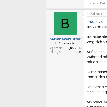
Sharkoon DAC
8. Mai 2021
B
@Burki73
Ich vermute
Ich habe hi
barmbekersurfer
Vergleich st
Lt. Commander
Registriert
Juni 2018
Auf beiden P
Beiträge
1.258
Während mic
mit den glei
Daran haben
immer den ne
Seit Kernel
eine Lösung,
Als reiner A
Nervereien.