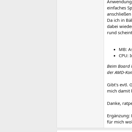
Anwendungss
einfaches S
anschließen
Da ich in Bä
dabei wieder
rund scheint
MB: A
CPU: I
Beim Board h
der AMD-Komb
Gibt's evtl.
mich damit 
Danke, ratp
Ergänzung: P
für mich wo