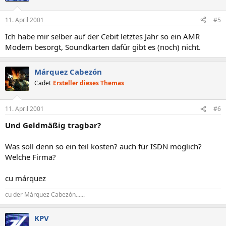
11. April 2001
#5
Ich habe mir selber auf der Cebit letztes Jahr so ein AMR
Modem besorgt, Soundkarten dafür gibt es (noch) nicht.
Márquez Cabezón
Cadet
Ersteller dieses Themas
11. April 2001
#6
Und Geldmäßig tragbar?
Was soll denn so ein teil kosten? auch für ISDN möglich?
Welche Firma?
cu márquez
cu der Márquez Cabezón......
KPV