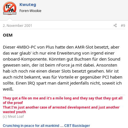
Kwuteg
Foren-Wookie
2. November 2001
#9
OEM
Dieser 4MBO-PC von Plus hatte den AMR-Slot besetzt, aber
das war glaub' ich nur eine Erweiterung von irgend einer
onboard-Komponente. Könnten gut Buchsen für den Sound
gewesen sein, der ist beim nForce ja mit dabei. Ansonsten
hab ich noch nie einen dieser Slots besetzt gesehen. Mir ist
auch nicht bekannt, was für Vorteile er gegenüber PCI haben
sollte. Einen IRQ spart man damit jedenfalls nicht, soweit ich
weiß.
They got a file on me and it's a mile long and they say that they got all
of the proof
That I'm just another case of arrested development and just another
wasted youth
(c) Meat Loaf
Crunching in peace for all mankind
....
CBT Basislager