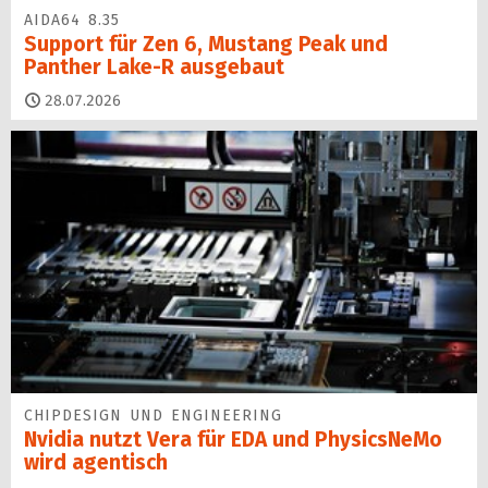
AIDA64 8.35
Support für Zen 6, Mustang Peak und
Panther Lake-R ausgebaut
28.07.2026
CHIPDESIGN UND ENGINEERING
Nvidia nutzt Vera für EDA und PhysicsNeMo
wird agentisch