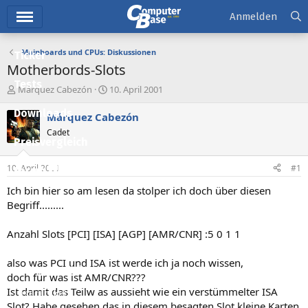
Hauptmenü
Anmelden
Mainboards und CPUs: Diskussionen
Ticker
Motherbords-Slots
Tests
E
E
Márquez Cabezón
10. April 2001
r
r
Downloads
s
s
Márquez Cabezón
t
t
Cadet
e
e
Preisvergleich
l
l
l
l
10. April 2001
#1
Forum
e
t
r
a
Ich bin hier so am lesen da stolper ich doch über diesen
Aktuelles
m
Begriff.........
Empfohlene Inhalte
Anzahl Slots [PCI] [ISA] [AGP] [AMR/CNR] :5 0 1 1
Neue Beiträge
also was PCI und ISA ist werde ich ja noch wissen,
Neueste Aktivitäten
doch für was ist AMR/CNR???
Ist damit das Teilw as aussieht wie ein verstümmelter ISA
Leserartikel
Slot? Habe gesehen das in diesem besagten Slot kleine Karten