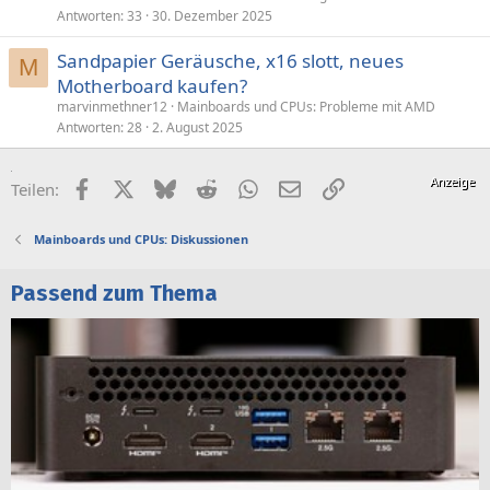
Antworten
33
30. Dezember 2025
Sandpapier Geräusche, x16 slott, neues
M
Motherboard kaufen?
marvinmethner12
Mainboards und CPUs: Probleme mit AMD
Antworten
28
2. August 2025
Facebook
X (Twitter)
Bluesky
Reddit
WhatsApp
E-Mail
Link
Teilen:
Mainboards und CPUs: Diskussionen
Passend zum Thema