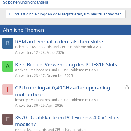
So posten und nicht anders
Du musst dich einloggen oder registrieren, um hier zu antworten.
Ähnliche Themen
RAM auf einmal in den falschen Slots?!
B
Bricc0ne
Mainboards und CPUs: Probleme mit AMD
Antworten
12
28. März 2026
Kein Bild bei Verwendung des PCIEX16-Slots
A
apriZea
Mainboards und CPUs: Probleme mit AMD
Antworten
23
17. Dezember 2025
CPU running at 0,40GHz after upgrading
I
e
motherboard
s
imsorry
Mainboards und CPUs: Probleme mit AMD
p
Antworten
30
29. April 2026
e
X570 - Grafikkarte im PCI Express 4.0 x1 Slots
r
E
möglich?
r
t
eehm
Mainboards und CPUs: Kaufberatung