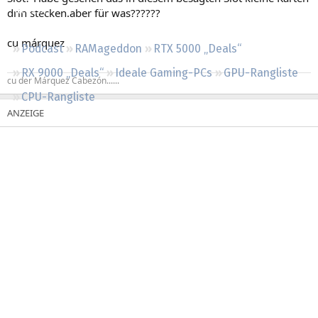
Regeln
drin stecken.aber für was??????
cu márquez
Podcast
RAMageddon
RTX 5000 „Deals“
RX 9000 „Deals“
Ideale Gaming-PCs
GPU-Rangliste
cu der Márquez Cabezón......
CPU-Rangliste