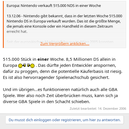
Europa: Nintendo verkauft 515.000 NDS in einer Woche
13.12.06 - Nintendo gibt bekannt, dass in der letzten Woche 515.000
Nintendo DS in Europa verkauft wurden. Das ist die größte Menge,
die jemals eine Konsole oder ein Handheld in diesem Zeitraum
erreicht hat.
Seit der europäischen Markteinführung im März 2005 konnten
Zum Vergrößern anklicken....
mehr als 8,5 Mio. Nintendo DS verkauft werden.
gamefront.de
515.000 Stück in
einer
Woche. 8,5 Millionen DS allein in
Europa
. Das dürfte jeden Entwickler anspornen,
dafür zu proggen, denn die potentielle Käuferbasis ist riesig.
Es ist also hervorragender Spielenachschub gesichert.
Und im übrigen...es funktionieren natürlich auch alle GBA
Spiele. Wer also noch Zeit überbrücken muss, kann sich ja
diverse GBA Spiele in den Schacht schieben.
Zuletzt bearbeitet:
14. Dezember 2006
Du musst dich einloggen oder registrieren, um hier zu antworten.