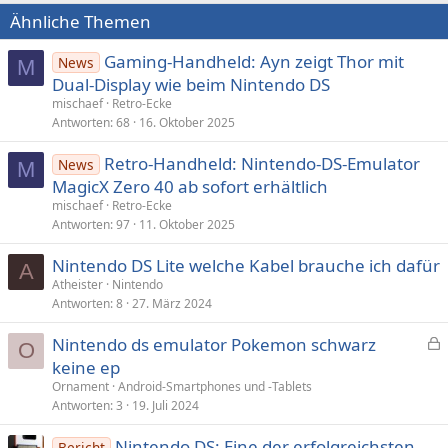
Ähnliche Themen
Gaming-Handheld: Ayn zeigt Thor mit
News
M
Dual-Display wie beim Nintendo DS
mischaef
Retro-Ecke
Antworten
68
16. Oktober 2025
Retro-Handheld: Nintendo-DS-Emulator
News
M
MagicX Zero 40 ab sofort erhältlich
mischaef
Retro-Ecke
Antworten
97
11. Oktober 2025
Nintendo DS Lite welche Kabel brauche ich dafür
A
Atheister
Nintendo
Antworten
8
27. März 2024
Nintendo ds emulator Pokemon schwarz
O
e
keine ep
s
Ornament
Android-Smartphones und -Tablets
p
Antworten
3
19. Juli 2024
e
Nintendo DS: Eine der erfolgreichsten
r
Bericht