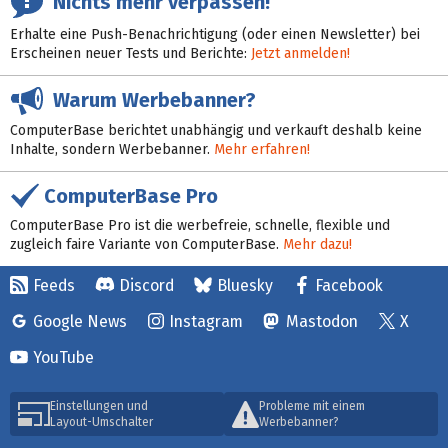
Nichts mehr verpassen!
Erhalte eine Push-Benachrichtigung (oder einen Newsletter) bei
Erscheinen neuer Tests und Berichte:
Jetzt anmelden!
Warum Werbebanner?
ComputerBase berichtet unabhängig und verkauft deshalb keine
Inhalte, sondern Werbebanner.
Mehr erfahren!
ComputerBase Pro
ComputerBase Pro ist die werbefreie, schnelle, flexible und
zugleich faire Variante von ComputerBase.
Mehr dazu!
Feeds
Discord
Bluesky
Facebook
Google News
Instagram
Mastodon
X
YouTube
Einstellungen und
Probleme mit einem
Layout-Umschalter
Werbebanner?