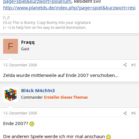
page=spiel&kurzwort=polarium
, Resident Evil
http://www.planetds.de/index.php?page=spiel&kurzwort=resi
(\_/)
(O.o) This is Bunny. Copy Bunny into your signature
(> <) to help him on his way to world domination.
Fraqq
F
Gast
13. Dezember 2006
#5
Zelda wurde mittlerweile auf Ende 2007 verschoben...
Bl4ck M4ch!n3
Commander
Ersteller dieses Themas
13. Dezember 2006
#6
Ende 2007?
Die anderen Spiele werde ich mir mal anschaun