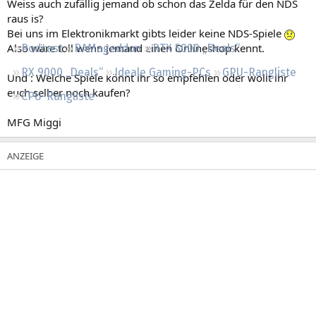
Weiss auch zufällig jemand ob schon das Zelda für den NDS
Regeln
raus is?
Bei uns im Elektronikmarkt gibts leider keine NDS-Spiele
Also wäre toll wenn jemand einen Onlineshop kennt.
Podcast
RAMageddon
RTX 5000 „Deals“
RX 9000 „Deals“
Ideale Gaming-PCs
GPU-Rangliste
Und : Welche Spiele könnt ihr so empfehlen oder wollt ihr
euch selber noch kaufen?
CPU-Rangliste
MFG Miggi