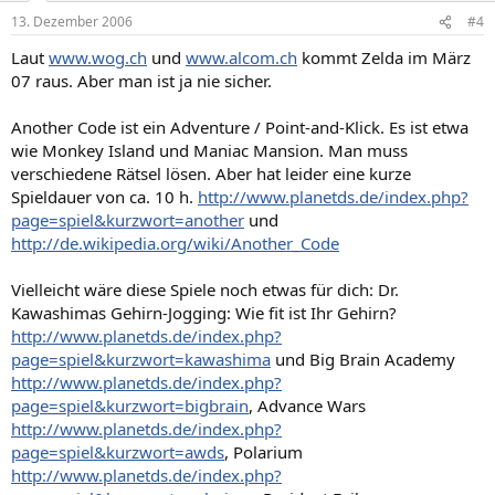
13. Dezember 2006
#4
Laut
www.wog.ch
und
www.alcom.ch
kommt Zelda im März
07 raus. Aber man ist ja nie sicher.
Another Code ist ein Adventure / Point-and-Klick. Es ist etwa
wie Monkey Island und Maniac Mansion. Man muss
verschiedene Rätsel lösen. Aber hat leider eine kurze
Spieldauer von ca. 10 h.
http://www.planetds.de/index.php?
page=spiel&kurzwort=another
und
http://de.wikipedia.org/wiki/Another_Code
Vielleicht wäre diese Spiele noch etwas für dich: Dr.
Kawashimas Gehirn-Jogging: Wie fit ist Ihr Gehirn?
http://www.planetds.de/index.php?
page=spiel&kurzwort=kawashima
und Big Brain Academy
http://www.planetds.de/index.php?
page=spiel&kurzwort=bigbrain
, Advance Wars
http://www.planetds.de/index.php?
page=spiel&kurzwort=awds
, Polarium
http://www.planetds.de/index.php?