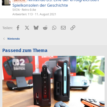
Spielkonsolen der Geschichte
r
t
SVΞN
Retro-Ecke
Antworten
113
11. August 2021
Facebook
X (Twitter)
Bluesky
Reddit
WhatsApp
E-Mail
Link
Teilen:
Nintendo
Passend zum Thema