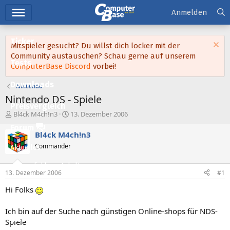
Hauptmenü
Anmelden
Ticker
Mitspieler gesucht? Du willst dich locker mit der
Community austauschen? Schau gerne auf unserem
Tests
ComputerBase Discord
vorbei!
Downloads
Nintendo
Nintendo DS - Spiele
Preisvergleich
E
E
Bl4ck M4ch!n3
13. Dezember 2006
r
r
Forum
s
s
Bl4ck M4ch!n3
t
t
Commander
Aktuelles
e
e
l
l
Empfohlene Inhalte
l
l
13. Dezember 2006
#1
e
t
Neue Beiträge
r
a
Hi Folks
m
Neueste Aktivitäten
Ich bin auf der Suche nach günstigen Online-shops für NDS-
Leserartikel
Spiele