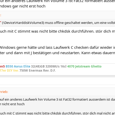
auf ein anderes Laufwerk hin Volume 3 ist Fat32 formatiert ausse
ndows gar nicht erst hoch
:
"
(\Device\HarddiskVolume3) muss offline geschaltet werden, um eine voll
auch mit C stimmt was nicht bitte chkdsk durchführen. stör dich 
Windows gerne hätte und lass Laufwerk C checken dafür wieder i
ter und dann mit J bestätigen und neustarten. Kann etwas dauer
en5
B550 Aorus Elite
32(48)GB 3200Mt/s 16cl
4070 Jetstream Ghetto
077er
DIY Ver.
750W Enermax Rev. D.F.
hrieb:
auf ein anderes Laufwerk hin Volume 3 ist Fat32 formatiert ausserdem ist d
 nicht erst hoch
 auch mit C stimmt was nicht bitte chkdsk durchführen. stör dich mal nicht