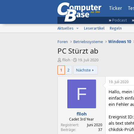
Ticker
Te
Podcast
Aktuelles
Leserartikel
Regeln
Foren
Betriebssysteme
Windows 10
PC Stürzt ab
E
E
flloh
19. Juli 2020
r
r
1
2
Nächste
s
s
t
t
e
e
19. Juli 2020
l
l
F
Hallo, mein 
l
l
e
t
einfach einf
r
a
ein Fehler a
m
flloh
Ereignist ID
Cadet 3rd Year
als text ste
Registriert
Juni 2020
chkdsk-Prüf
Beiträge
37