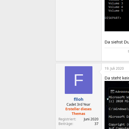
Da siehst D
19. Juli 2020
F
Da steht ke
flloh
Cadet 3rd Year
Ersteller dieses
Themas
Registriert
Juni 2020
Beiträge
37