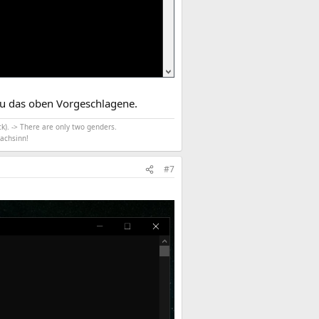
 Du das oben Vorgeschlagene.
k). -> There are only two genders.
achsinn!
#7