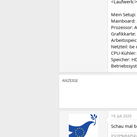
<Laufwerk:>
Mein Setup:
Mainboard: 
Prozessor:
Grafikkarte
Arbeitsspei
Netzteil: b
CPU-Kühler:
Speicher: H
Betriebssys
19. Juli 2020
Schau mal bi
X5O!P%@AP[4\