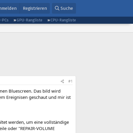
nmelden
Registrieren
Suche
g-PCs
GPU-Rangliste
CPU-Rangliste
#1
einen Bluescreen. Das bild wird
tem Ereignisen geschaut und mir ist
altet werden, um eine vollständige
szeile oder "REPAIR-VOLUME