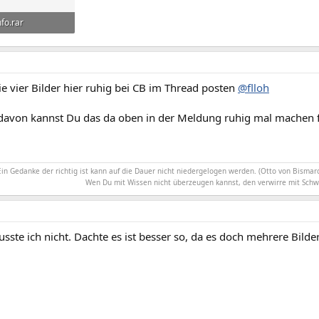
nfo.rar
frufe: 442
e vier Bilder hier ruhig bei CB im Thread posten
@flloh
avon kannst Du das da oben in der Meldung ruhig mal machen 
Ein Gedanke der richtig ist kann auf die Dauer nicht niedergelogen werden. (Otto von Bismarc
Wen Du mit Wissen nicht überzeugen kannst, den verwirre mit Schw
usste ich nicht. Dachte es ist besser so, da es doch mehrere Bilde