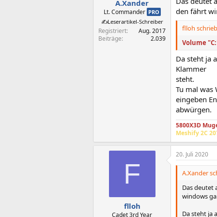
Das deutet 
A.Xander
den fährt wi
Lt. Commander
PRO
✍️Leserartikel-Schreiber
flloh schrieb
Registriert
Aug. 2017
Beiträge
2.039
Volume "C:
Da steht ja 
Klammer
steht.
Tu mal was 
eingeben En
abwürgen.
5800X3D Mug
Meshify 2C 2
20. Juli 2020
F
A.Xander sc
Das deutet 
windows gar
flloh
Da steht ja
Cadet 3rd Year