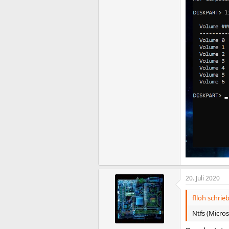
20. Juli 2020
flloh schrieb
Ntfs (Micro