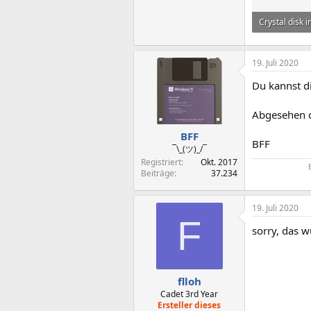
Crystal disk i
884,7 KB · Au
19. Juli 2020
Du kannst di
Abgesehen d
BFF
BFF
¯\_(ツ)_/¯
Registriert
Okt. 2017
Beiträge
37.234
19. Juli 2020
F
sorry, das w
flloh
Cadet 3rd Year
Ersteller dieses