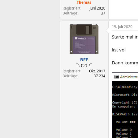
Themas
Registriert
Juni 2020
Beiträge
37
19. Juli 2020
Starte mal 
list vol
BFF
Dann kommt 
¯\_(ツ)_/¯
Registriert
Okt. 2017
Beiträge
37.234