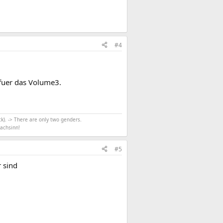
#4
fuer das Volume3.
k). -> There are only two genders.
achsinn!
#5
r sind