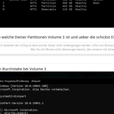
u welche Deiner Partitionen Volume 3 ist und ueber die schickst
Ein Gedanke der richtig ist kann auf die Dauer nicht niedergelogen werden. (Otto von Bismarc
Wen Du mit Wissen nicht überzeugen kannst, den verwirre mit Schw
in Burchstabe bei Volume 3