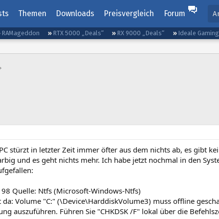
sts
Themen
Downloads
Preisvergleich
Forum
A
RAMageddon
RTX 5000 „Deals“
RX 9000 „Deals“
Ideale Gamin
PC stürzt in letzter Zeit immer öfter aus dem nichts ab, es gibt k
arbig und es geht nichts mehr. Ich habe jetzt nochmal in den Sys
ufgefallen:
: 98 Quelle: Ntfs (Microsoft-Windows-Ntfs)
ht da: Volume "C:" (\Device\HarddiskVolume3) muss offline gesch
ung auszuführen. Führen Sie "CHKDSK /F" lokal über die Befehl