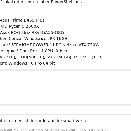
" lokal oder remote über PowerShell aus.
Asus Prime B450-Plus
 AMD Ryzen 5 2600X
: Asus ROG Strix RXVEGA56-O8G
cher: Corsair Vengeance LPX 16GB
e quiet! STRAIGHT POWER 11 PC Netzteil ATX 750W
 be quiet! Dark Rock 4 CPU Kühler
DD(3TB), HDD(500GB), SSD(250GB), M.2 SSD (1TB)
tem: Windows 10 Pro 64 bit
tte mit crystal disk info auf die smart werte.
PZX54(P^)7CC)7}$EICAR-STANDARD-ANTIVIRUS-TEST-FILE!$H+H*