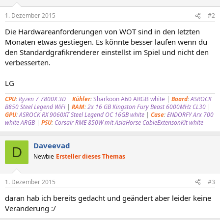
1. Dezember 2015
#2
Die Hardwareanforderungen von WOT sind in den letzten
Monaten etwas gestiegen. Es könnte besser laufen wenn du
den Standardgrafikrenderer einstellst im Spiel und nicht den
verbesserten.
LG
CPU
:
Ryzen 7 7800X 3D
|
Kühler
:
Sharkoon A60 ARGB white
|
Board
:
ASROCK
B850 Steel Legend WiFi
|
RAM
:
2x 16 GB Kingston Fury Beast 6000MHz CL30
|
GPU
:
ASROCK RX 9060XT Steel Legend OC 16GB white
|
Case
:
ENDORFY Arx 700
white ARGB
|
PSU
:
Corsair RME 850W
mit AsiaHorse CableExtensonKit white
Daveevad
D
Newbie
Ersteller dieses Themas
1. Dezember 2015
#3
daran hab ich bereits gedacht und geändert aber leider keine
Veränderung :/