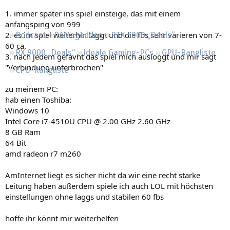
Regeln
1. immer später ins spiel einsteige, das mit einem
anfangsping von 999
2. es im spiel weiterhin laggt und die fbs sehr varieren von 7-
Podcast
RAMageddon
RTX 5000 „Deals“
60 ca.
RX 9000 „Deals“
Ideale Gaming-PCs
GPU-Rangliste
3. nach jedem gefavht das spiel mich ausloggt und mir sagt
"Verbindung unterbrochen"
CPU-Rangliste
zu meinem PC:
hab einen Toshiba:
Windows 10
Intel Core i7-4510U CPU @ 2.00 GHz 2.60 GHz
8 GB Ram
64 Bit
amd radeon r7 m260
AmInternet liegt es sicher nicht da wir eine recht starke
Leitung haben außerdem spiele ich auch LOL mit höchsten
einstellungen ohne laggs und stabilen 60 fbs
hoffe ihr könnt mir weiterhelfen