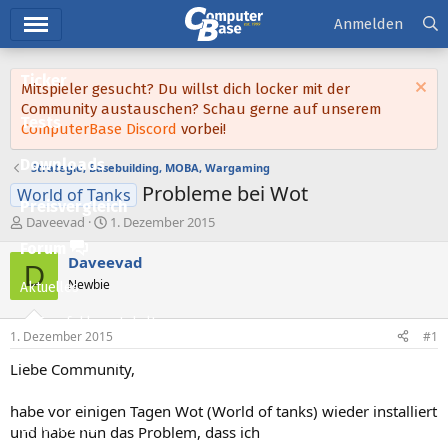
Hauptmenü
Anmelden
Ticker
Mitspieler gesucht? Du willst dich locker mit der
Community austauschen? Schau gerne auf unserem
Tests
ComputerBase Discord
vorbei!
Downloads
Strategie, Basebuilding, MOBA, Wargaming
Probleme bei Wot
World of Tanks
Preisvergleich
E
E
Daveevad
1. Dezember 2015
r
r
Forum
s
s
Daveevad
D
t
t
Newbie
Aktuelles
e
e
l
l
Empfohlene Inhalte
l
l
1. Dezember 2015
#1
e
t
Neue Beiträge
r
a
Liebe Community,
m
Neueste Aktivitäten
habe vor einigen Tagen Wot (World of tanks) wieder installiert
Leserartikel
und habe nun das Problem, dass ich