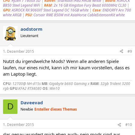
CPU
:
Ryzen 7 7800X 3D
|
Kühler
:
Sharkoon A60 ARGB white
|
Board
:
ASROCK
B850 Steel Legend WiFi
|
RAM
:
2x 16 GB Kingston Fury Beast 6000MHz CL30
|
GPU
:
ASROCK RX 9060XT Steel Legend OC 16GB white
|
Case
:
ENDORFY Arx 700
white ARGB
|
PSU
:
Corsair RME 850W
mit AsiaHorse CableExtensonKit white
aodstorm
Lieutenant
1. Dezember 2015
#9
Nutzt du irgendwelche Mods? Wenn alle anderen Spiele
laufen, nur eines nicht, kann ich mir kaum vorstellen, dass es
am Laptop liegt.
CPU
:
12700@ NH-d15s
MB
:
Gigabyte b660 Gaming x
RAM
:
32gb Trident 3200
rgb
GPU
:
KFA2 RTX4080
OS
:
Win10
Daveevad
D
Newbie
Ersteller dieses Themas
1. Dezember 2015
#10
das genau wundert mich eben auch- nein mods sind aus....