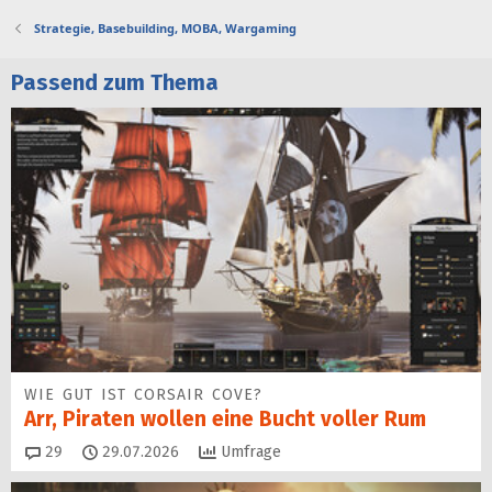
t
Strategie, Basebuilding, MOBA, Wargaming
Passend zum Thema
WIE GUT IST CORSAIR COVE?
Arr, Piraten wollen eine Bucht voller Rum
Kommentare
29
29.07.2026
Umfrage