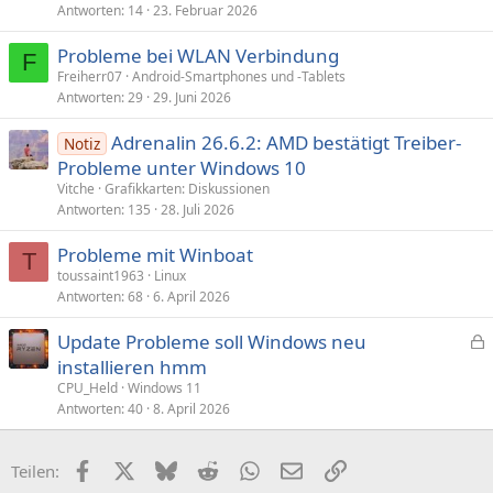
Antworten
14
23. Februar 2026
Probleme bei WLAN Verbindung
F
Freiherr07
Android-Smartphones und -Tablets
Antworten
29
29. Juni 2026
Adrenalin 26.6.2: AMD bestätigt Treiber-
Notiz
Probleme unter Windows 10
Vitche
Grafikkarten: Diskussionen
Antworten
135
28. Juli 2026
Probleme mit Winboat
T
toussaint1963
Linux
Antworten
68
6. April 2026
Update Probleme soll Windows neu
e
installieren hmm
s
CPU_Held
Windows 11
p
Antworten
40
8. April 2026
e
r
Facebook
X (Twitter)
Bluesky
Reddit
WhatsApp
E-Mail
Link
Teilen:
r