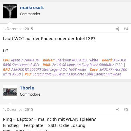
maikrosoft
Commander
1. Dezember 2015
#4
Läuft WOT auf der Radeon oder der Intel IGP?
LG
CPU
:
Ryzen 7 7800X 3D
|
Kühler
:
Sharkoon A60 ARGB white
|
Board
:
ASROCK
B850 Steel Legend WiFi
|
RAM
:
2x 16 GB Kingston Fury Beast 6000MHz CL30
|
GPU
:
ASROCK RX 9060XT Steel Legend OC 16GB white
|
Case
:
ENDORFY Arx 700
white ARGB
|
PSU
:
Corsair RME 850W
mit AsiaHorse CableExtensonKit white
Thorle
Commodore
1. Dezember 2015
#5
Ping = Laptop? = mal ncith mit WLAN spielen?
Einstieg = Festplatte = SSD ist die Lösung