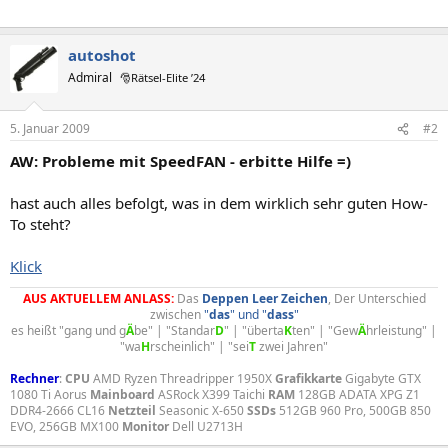
autoshot
Admiral
🎅Rätsel-Elite ’24
5. Januar 2009
#2
AW: Probleme mit SpeedFAN - erbitte Hilfe =)
hast auch alles befolgt, was in dem wirklich sehr guten How-
To steht?
Klick
AUS AKTUELLEM ANLASS:
Das
Deppen
Leer
Zeichen
, Der Unterschied
zwischen
"
das
" und "
dass
"
es heißt "gang und g
Ä
be" | "Standar
D
" | "überta
K
ten" | "Gew
Ä
hrleistung" |
"wa
H
rscheinlich" | "sei
T
zwei Jahren"​
Rechner
:
CPU
AMD Ryzen Threadripper 1950X
Grafikkarte
Gigabyte GTX
1080 Ti Aorus
Mainboard
ASRock X399 Taichi
RAM
128GB ADATA XPG Z1
DDR4-2666 CL16
Netzteil
Seasonic X-650
SSDs
512GB 960 Pro, 500GB 850
EVO, 256GB MX100
Monitor
Dell U2713H