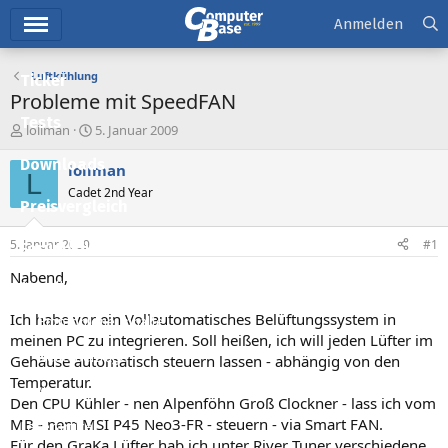
Hauptmenü
Anmelden
Luftkühlung
Ticker
Probleme mit SpeedFAN
Tests
E
E
loliman
5. Januar 2009
r
r
Downloads
s
s
loliman
L
t
t
Cadet 2nd Year
e
e
Preisvergleich
l
l
l
l
5. Januar 2009
#1
Forum
e
t
r
a
Nabend,
Aktuelles
m
Ich habe vor ein Vollautomatisches Belüftungssystem in
Empfohlene Inhalte
meinen PC zu integrieren. Soll heißen, ich will jeden Lüfter im
Neue Beiträge
Gehäuse automatisch steuern lassen - abhängig von den
Temperatur.
Neueste Aktivitäten
Den CPU Kühler - nen Alpenföhn Groß Clockner - lass ich vom
MB - nem MSI P45 Neo3-FR - steuern - via Smart FAN.
Leserartikel
Für den GraKa Lüfter hab ich unter River Tuner verschiedene