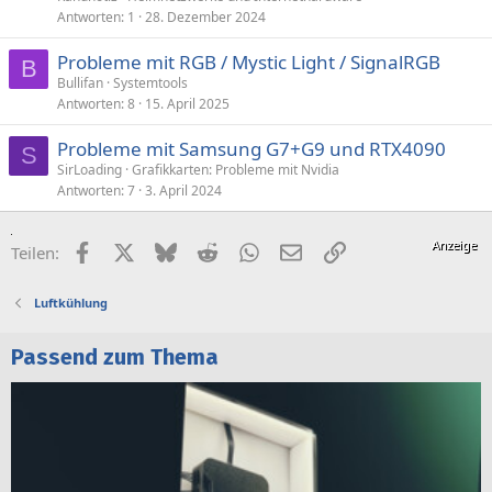
Antworten
1
28. Dezember 2024
Probleme mit RGB / Mystic Light / SignalRGB
B
Bullifan
Systemtools
Antworten
8
15. April 2025
Probleme mit Samsung G7+G9 und RTX4090
S
SirLoading
Grafikkarten: Probleme mit Nvidia
Antworten
7
3. April 2024
Facebook
X (Twitter)
Bluesky
Reddit
WhatsApp
E-Mail
Link
Teilen:
Luftkühlung
Passend zum Thema