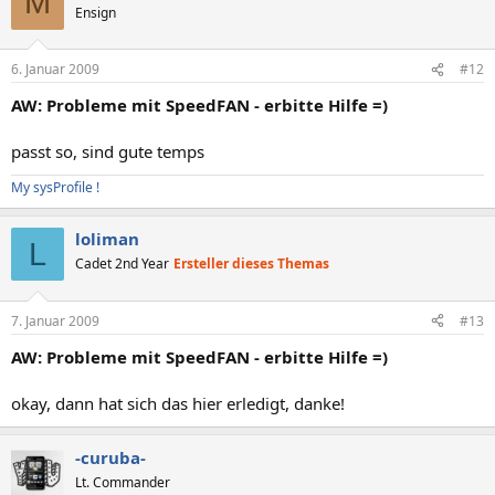
M
Ensign
6. Januar 2009
#12
AW: Probleme mit SpeedFAN - erbitte Hilfe =)
passt so, sind gute temps
My sysProfile !
loliman
L
Cadet 2nd Year
Ersteller dieses Themas
7. Januar 2009
#13
AW: Probleme mit SpeedFAN - erbitte Hilfe =)
okay, dann hat sich das hier erledigt, danke!
-curuba-
Lt. Commander