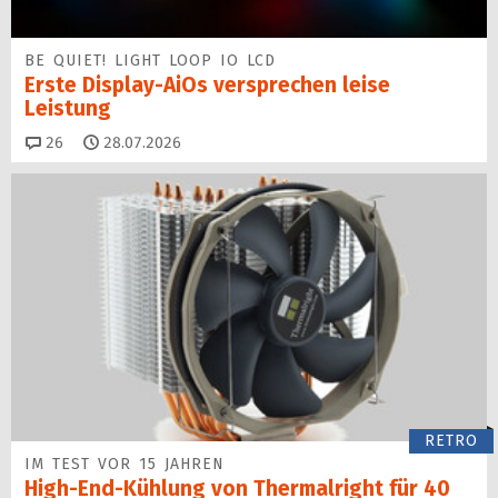
BE QUIET! LIGHT LOOP IO LCD
Erste Display-AiOs versprechen leise
Leistung
Kommentare
26
28.07.2026
RETRO
IM TEST VOR 15 JAHREN
High-End-Kühlung von Thermalright für 40