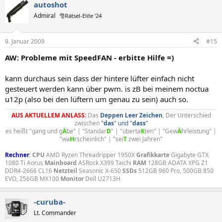
autoshot
Admiral
🎅Rätsel-Elite ’24
9. Januar 2009
#15
AW: Probleme mit SpeedFAN - erbitte Hilfe =)
kann durchaus sein dass der hintere lüfter einfach nicht
gesteuert werden kann über pwm. is zB bei meinem noctua
u12p (also bei den lüftern um genau zu sein) auch so.
AUS AKTUELLEM ANLASS:
Das
Deppen
Leer
Zeichen
, Der Unterschied
zwischen
"
das
" und "
dass
"
es heißt "gang und g
Ä
be" | "Standar
D
" | "überta
K
ten" | "Gew
Ä
hrleistung" |
"wa
H
rscheinlich" | "sei
T
zwei Jahren"​
Rechner
:
CPU
AMD Ryzen Threadripper 1950X
Grafikkarte
Gigabyte GTX
1080 Ti Aorus
Mainboard
ASRock X399 Taichi
RAM
128GB ADATA XPG Z1
DDR4-2666 CL16
Netzteil
Seasonic X-650
SSDs
512GB 960 Pro, 500GB 850
EVO, 256GB MX100
Monitor
Dell U2713H
-curuba-
Lt. Commander