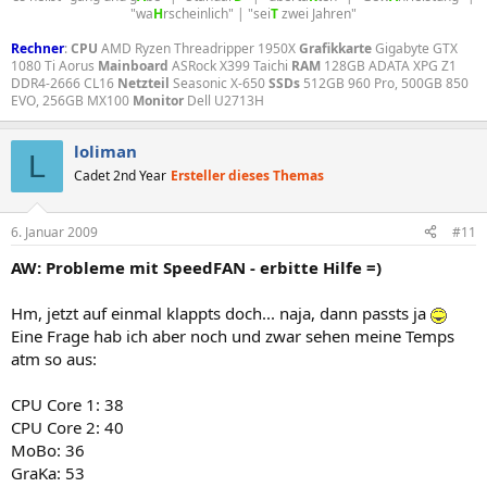
"wa
H
rscheinlich" | "sei
T
zwei Jahren"​
Rechner
:
CPU
AMD Ryzen Threadripper 1950X
Grafikkarte
Gigabyte GTX
1080 Ti Aorus
Mainboard
ASRock X399 Taichi
RAM
128GB ADATA XPG Z1
DDR4-2666 CL16
Netzteil
Seasonic X-650
SSDs
512GB 960 Pro, 500GB 850
EVO, 256GB MX100
Monitor
Dell U2713H
loliman
L
Cadet 2nd Year
Ersteller dieses Themas
6. Januar 2009
#11
AW: Probleme mit SpeedFAN - erbitte Hilfe =)
Hm, jetzt auf einmal klappts doch... naja, dann passts ja
Eine Frage hab ich aber noch und zwar sehen meine Temps
atm so aus:
CPU Core 1: 38
CPU Core 2: 40
MoBo: 36
GraKa: 53