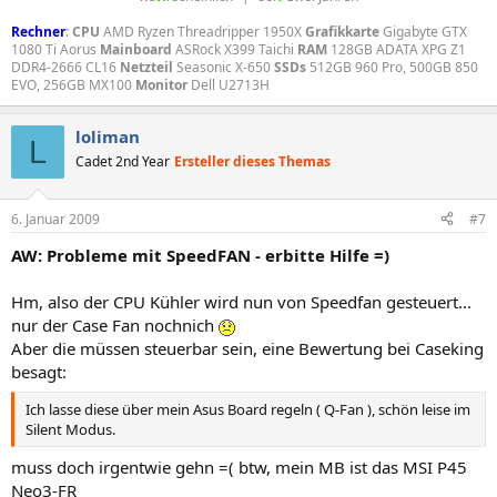
Rechner
:
CPU
AMD Ryzen Threadripper 1950X
Grafikkarte
Gigabyte GTX
1080 Ti Aorus
Mainboard
ASRock X399 Taichi
RAM
128GB ADATA XPG Z1
DDR4-2666 CL16
Netzteil
Seasonic X-650
SSDs
512GB 960 Pro, 500GB 850
EVO, 256GB MX100
Monitor
Dell U2713H
loliman
L
Cadet 2nd Year
Ersteller dieses Themas
6. Januar 2009
#7
AW: Probleme mit SpeedFAN - erbitte Hilfe =)
Hm, also der CPU Kühler wird nun von Speedfan gesteuert...
nur der Case Fan nochnich
Aber die müssen steuerbar sein, eine Bewertung bei Caseking
besagt:
Ich lasse diese über mein Asus Board regeln ( Q-Fan ), schön leise im
Silent Modus.
muss doch irgentwie gehn =( btw, mein MB ist das MSI P45
Neo3-FR