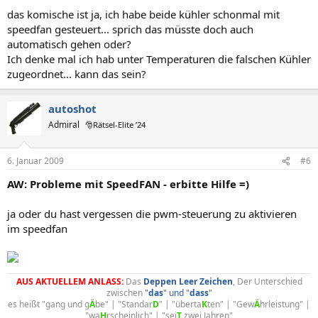
das komische ist ja, ich habe beide kühler schonmal mit
speedfan gesteuert... sprich das müsste doch auch
automatisch gehen oder?
Ich denke mal ich hab unter Temperaturen die falschen Kühler
zugeordnet... kann das sein?
autoshot
Admiral
🎅Rätsel-Elite ’24
6. Januar 2009
#6
AW: Probleme mit SpeedFAN - erbitte Hilfe =)
ja oder du hast vergessen die pwm-steuerung zu aktivieren
im speedfan
AUS AKTUELLEM ANLASS:
Das
Deppen
Leer
Zeichen
, Der Unterschied
zwischen
"
das
" und "
dass
"
es heißt "gang und g
Ä
be" | "Standar
D
" | "überta
K
ten" | "Gew
Ä
hrleistung" |
"wa
H
rscheinlich" | "sei
T
zwei Jahren"​