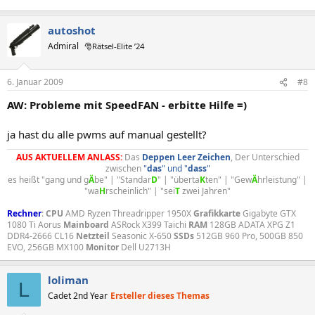
autoshot
Admiral
🎅Rätsel-Elite ’24
6. Januar 2009
#8
AW: Probleme mit SpeedFAN - erbitte Hilfe =)
ja hast du alle pwms auf manual gestellt?
AUS AKTUELLEM ANLASS:
Das
Deppen
Leer
Zeichen
, Der Unterschied
zwischen
"
das
" und "
dass
"
es heißt "gang und g
Ä
be" | "Standar
D
" | "überta
K
ten" | "Gew
Ä
hrleistung" |
"wa
H
rscheinlich" | "sei
T
zwei Jahren"​
Rechner
:
CPU
AMD Ryzen Threadripper 1950X
Grafikkarte
Gigabyte GTX
1080 Ti Aorus
Mainboard
ASRock X399 Taichi
RAM
128GB ADATA XPG Z1
DDR4-2666 CL16
Netzteil
Seasonic X-650
SSDs
512GB 960 Pro, 500GB 850
EVO, 256GB MX100
Monitor
Dell U2713H
loliman
L
Cadet 2nd Year
Ersteller dieses Themas