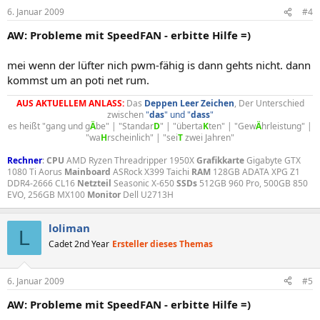
6. Januar 2009
#4
AW: Probleme mit SpeedFAN - erbitte Hilfe =)
mei wenn der lüfter nich pwm-fähig is dann gehts nicht. dann
kommst um an poti net rum.
AUS AKTUELLEM ANLASS:
Das
Deppen
Leer
Zeichen
, Der Unterschied
zwischen
"
das
" und "
dass
"
es heißt "gang und g
Ä
be" | "Standar
D
" | "überta
K
ten" | "Gew
Ä
hrleistung" |
"wa
H
rscheinlich" | "sei
T
zwei Jahren"​
Rechner
:
CPU
AMD Ryzen Threadripper 1950X
Grafikkarte
Gigabyte GTX
1080 Ti Aorus
Mainboard
ASRock X399 Taichi
RAM
128GB ADATA XPG Z1
DDR4-2666 CL16
Netzteil
Seasonic X-650
SSDs
512GB 960 Pro, 500GB 850
EVO, 256GB MX100
Monitor
Dell U2713H
loliman
L
Cadet 2nd Year
Ersteller dieses Themas
6. Januar 2009
#5
AW: Probleme mit SpeedFAN - erbitte Hilfe =)