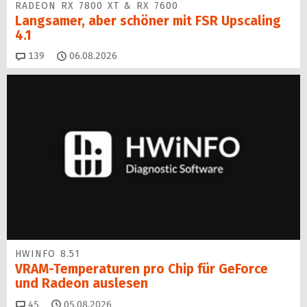
RADEON RX 7800 XT & RX 7600
Langsamer, aber schöner mit FSR Upscaling
4.1
Kommentare
139
06.08.2026
HWINFO 8.51
VRAM-Temperaturen pro Chip für GeForce
und Radeon auslesen
Kommentare
45
05.08.2026