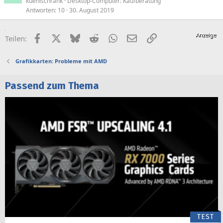
kuehlschrank
Desktop-Computer: Kaufberatung
Antworten
10
30. August 2019
Facebook
X (Twitter)
Bluesky
Reddit
WhatsApp
E-Mail
Link
Teilen:
Grafikkarten: Probleme mit AMD
Passend zum Thema
TEST