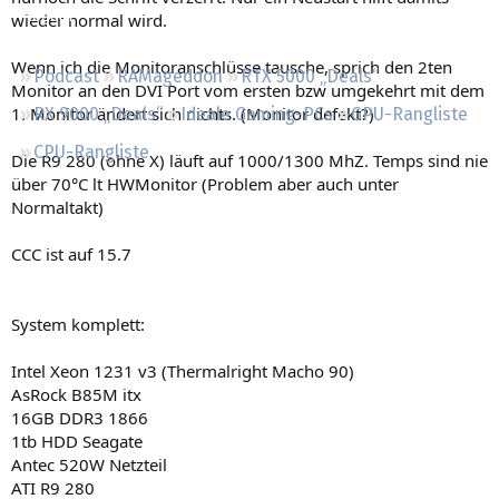
Regeln
wieder normal wird.
Wenn ich die Monitoranschlüsse tausche, sprich den 2ten
Podcast
RAMageddon
RTX 5000 „Deals“
Monitor an den DVI Port vom ersten bzw umgekehrt mit dem
1. Monitor ändert sich nichts. (Monitor defekt?)
RX 9000 „Deals“
Ideale Gaming-PCs
GPU-Rangliste
CPU-Rangliste
Die R9 280 (ohne X) läuft auf 1000/1300 MhZ. Temps sind nie
über 70°C lt HWMonitor (Problem aber auch unter
Normaltakt)
CCC ist auf 15.7
System komplett:
Intel Xeon 1231 v3 (Thermalright Macho 90)
AsRock B85M itx
16GB DDR3 1866
1tb HDD Seagate
Antec 520W Netzteil
ATI R9 280