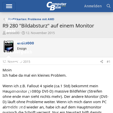
Hauptmenü
Anmelden
Grafikkarten: Probleme mit AMD
Ticker
R9 280 "Bildabsturz" auf einem Monitor
Tests
E
E
erdi9000
12. November 2015
r
r
Downloads
s
s
erdi9000
t
t
Ensign
e
e
Preisvergleich
l
l
l
l
12. November 2015
#1
Forum
e
t
r
a
Moin
Aktuelles
m
Ich habe da mal ein kleines Problem.
Empfohlene Inhalte
Wenn ich z.B. Fallout 4 spiele (ca.1 Std) bekommt mein
Neue Beiträge
Hauptmonitor (1080p DVI-D) massive Bildfehler (Streifen
ohne ende man sieht nichts mehr). Der andere Monitor (DVI-
Neueste Aktivitäten
D) läuft ohne Probleme weiter. Wenn ich mich dann vom PC
abmelde und wieder an, habe ich auf dem Hauptmonitor
Leserartikel
nurnoch die Schrift verzerrt. Nur ein Neustart hilft damits