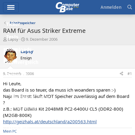
Hauptmenü
Anmelden
Arbeitsspeicher
Ticker
RAM für Asus Striker Extreme
Tests
E
E
Lapsy
9. Dezember 2006
r
r
Downloads
s
s
Lapsy
t
t
Ensign
e
e
Preisvergleich
l
l
l
l
9. Dezember 2006
#1
Forum
e
t
r
a
Hi Leute,
Aktuelles
m
das Board is so teuer, da muss ich woanders sparen :-)
Naja im Ernst: läuft MDT Speicher zuverlässig auf dem Board
Empfohlene Inhalte
?
Neue Beiträge
z.B.: MDT DIMM Kit 2048MB PC2-6400U CL5 (DDR2-800)
(M2GB-800K)
Neueste Aktivitäten
http://geizhals.at/deutschland/a200563.html
Leserartikel
Mein PC