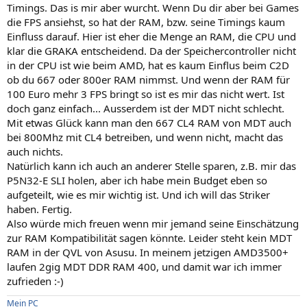
Timings. Das is mir aber wurcht. Wenn Du dir aber bei Games
die FPS ansiehst, so hat der RAM, bzw. seine Timings kaum
Einfluss darauf. Hier ist eher die Menge an RAM, die CPU und
klar die GRAKA entscheidend. Da der Speichercontroller nicht
in der CPU ist wie beim AMD, hat es kaum Einflus beim C2D
ob du 667 oder 800er RAM nimmst. Und wenn der RAM für
100 Euro mehr 3 FPS bringt so ist es mir das nicht wert. Ist
doch ganz einfach... Ausserdem ist der MDT nicht schlecht.
Mit etwas Glück kann man den 667 CL4 RAM von MDT auch
bei 800Mhz mit CL4 betreiben, und wenn nicht, macht das
auch nichts.
Natürlich kann ich auch an anderer Stelle sparen, z.B. mir das
P5N32-E SLI holen, aber ich habe mein Budget eben so
aufgeteilt, wie es mir wichtig ist. Und ich will das Striker
haben. Fertig.
Also würde mich freuen wenn mir jemand seine Einschätzung
zur RAM Kompatibilität sagen könnte. Leider steht kein MDT
RAM in der QVL von Asusu. In meinem jetzigen AMD3500+
laufen 2gig MDT DDR RAM 400, und damit war ich immer
zufrieden :-)
Mein PC