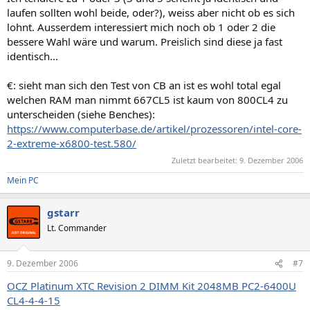
laufen sollten wohl beide, oder?), weiss aber nicht ob es sich
lohnt. Ausserdem interessiert mich noch ob 1 oder 2 die
bessere Wahl wäre und warum. Preislich sind diese ja fast
identisch...
€: sieht man sich den Test von CB an ist es wohl total egal
welchen RAM man nimmt 667CL5 ist kaum von 800CL4 zu
unterscheiden (siehe Benches):
https://www.computerbase.de/artikel/prozessoren/intel-core-
2-extreme-x6800-test.580/
Zuletzt bearbeitet:
9. Dezember 2006
Mein PC
gstarr
Lt. Commander
9. Dezember 2006
#7
OCZ Platinum XTC Revision 2 DIMM Kit 2048MB PC2-6400U
CL4-4-4-15