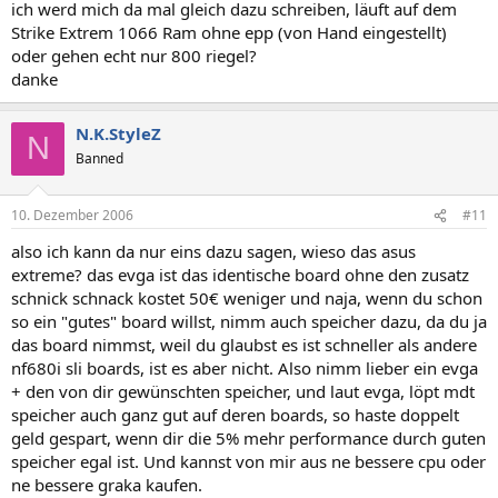
ich werd mich da mal gleich dazu schreiben, läuft auf dem
Strike Extrem 1066 Ram ohne epp (von Hand eingestellt)
oder gehen echt nur 800 riegel?
danke
N.K.StyleZ
N
Banned
10. Dezember 2006
#11
also ich kann da nur eins dazu sagen, wieso das asus
extreme? das evga ist das identische board ohne den zusatz
schnick schnack kostet 50€ weniger und naja, wenn du schon
so ein "gutes" board willst, nimm auch speicher dazu, da du ja
das board nimmst, weil du glaubst es ist schneller als andere
nf680i sli boards, ist es aber nicht. Also nimm lieber ein evga
+ den von dir gewünschten speicher, und laut evga, löpt mdt
speicher auch ganz gut auf deren boards, so haste doppelt
geld gespart, wenn dir die 5% mehr performance durch guten
speicher egal ist. Und kannst von mir aus ne bessere cpu oder
ne bessere graka kaufen.