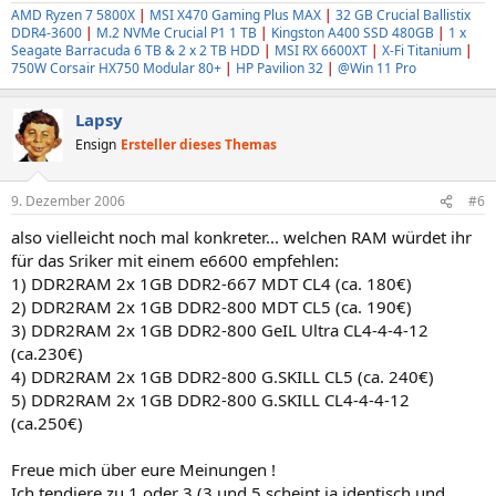
AMD Ryzen 7 5800X
|
MSI X470 Gaming Plus MAX
|
32 GB Crucial Ballistix
DDR4-3600
|
M.2 NVMe Crucial P1 1 TB
|
Kingston A400 SSD 480GB
|
1 x
Seagate Barracuda 6 TB & 2 x 2 TB HDD
|
MSI RX 6600XT
|
X-Fi Titanium
|
750W Corsair HX750 Modular 80+
|
HP Pavilion 32
|
@Win 11 Pro
Lapsy
Ensign
Ersteller dieses Themas
9. Dezember 2006
#6
also vielleicht noch mal konkreter... welchen RAM würdet ihr
für das Sriker mit einem e6600 empfehlen:
1) DDR2RAM 2x 1GB DDR2-667 MDT CL4 (ca. 180€)
2) DDR2RAM 2x 1GB DDR2-800 MDT CL5 (ca. 190€)
3) DDR2RAM 2x 1GB DDR2-800 GeIL Ultra CL4-4-4-12
(ca.230€)
4) DDR2RAM 2x 1GB DDR2-800 G.SKILL CL5 (ca. 240€)
5) DDR2RAM 2x 1GB DDR2-800 G.SKILL CL4-4-4-12
(ca.250€)
Freue mich über eure Meinungen !
Ich tendiere zu 1 oder 3 (3 und 5 scheint ja identisch und