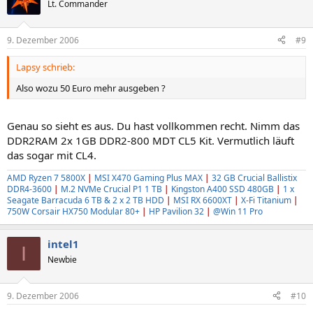
Lt. Commander
9. Dezember 2006
#9
Lapsy schrieb:
Also wozu 50 Euro mehr ausgeben ?
Genau so sieht es aus. Du hast vollkommen recht. Nimm das
DDR2RAM 2x 1GB DDR2-800 MDT CL5 Kit. Vermutlich läuft
das sogar mit CL4.
AMD Ryzen 7 5800X
|
MSI X470 Gaming Plus MAX
|
32 GB Crucial Ballistix
DDR4-3600
|
M.2 NVMe Crucial P1 1 TB
|
Kingston A400 SSD 480GB
|
1 x
Seagate Barracuda 6 TB & 2 x 2 TB HDD
|
MSI RX 6600XT
|
X-Fi Titanium
|
750W Corsair HX750 Modular 80+
|
HP Pavilion 32
|
@Win 11 Pro
intel1
I
Newbie
9. Dezember 2006
#10