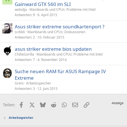
Gainward GTX 560 im SLI
wolodja
Mainboards und CPUs: Probleme mit Intel
Antworten
9
6. April 2015
Asus striker extreme soundkartenport ?
sci666
Mainboards und CPUs: Diskussionen
Antworten
2
10. Februar 2015
asus striker extreme bios updaten
ChillaGorilla
Mainboards und CPUs: Probleme mit Intel
Antworten
7
4. November 2014
Suche neuen RAM für ASUS Rampage IV
Extreme
Greni
Arbeitsspeicher
Antworten
3
12. Juni 2015
Facebook
X (Twitter)
Bluesky
Reddit
WhatsApp
E-Mail
Link
Teilen:
Arbeitsspeicher