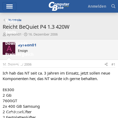
Hauptmenü
Anmelden
Netzteile
Ticker
Reicht BeQuiet P4 1.3 420W
Tests
E
E
ayreon01
16. Dezember 2006
r
r
Downloads
s
s
ayreon01
A
t
t
Ensign
e
e
Preisvergleich
l
l
l
l
16. Dezember 2006
#1
Forum
e
t
r
a
Ich hab das NT seit ca. 3 Jahren im Einsatz, jetzt sollen neue
Aktuelles
m
Komponenten her, das NT würde ich gerne behalten.
Empfohlene Inhalte
E6300
Neue Beiträge
2 GB
7600GT
Neueste Aktivitäten
2x 400 GB Samsung
2 Gehäuselüfter
Leserartikel
2 Festplattenlüfter.