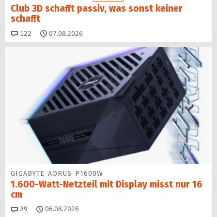
Club 3D schafft passiv, was sonst keiner
schafft
Kommentare
122
07.08.2026
GIGABYTE AORUS P1600W
1.600-Watt-Netzteil mit Display misst nur 16
cm
Kommentare
29
06.08.2026