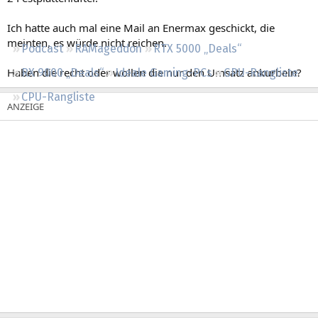
Regeln
Ich hatte auch mal eine Mail an Enermax geschickt, die
meinten, es würde nicht reichen.
Podcast
RAMageddon
RTX 5000 „Deals“
Haben die recht oder wollen die nur den Umsatz ankurbeln?
RX 9000 „Deals“
Ideale Gaming-PCs
GPU-Rangliste
CPU-Rangliste