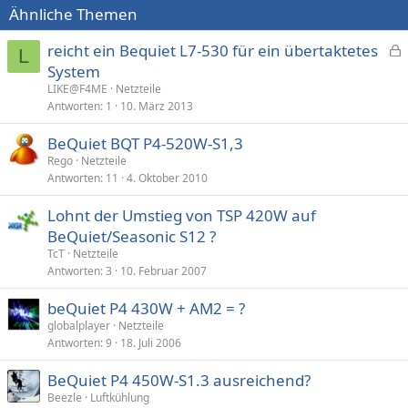
Ähnliche Themen
reicht ein Bequiet L7-530 für ein übertaktetes
L
e
System
s
LIKE@F4ME
Netzteile
p
Antworten
1
10. März 2013
e
BeQuiet BQT P4-520W-S1,3
r
Rego
Netzteile
r
Antworten
11
4. Oktober 2010
t
Lohnt der Umstieg von TSP 420W auf
BeQuiet/Seasonic S12 ?
TcT
Netzteile
Antworten
3
10. Februar 2007
beQuiet P4 430W + AM2 = ?
globalplayer
Netzteile
Antworten
9
18. Juli 2006
BeQuiet P4 450W-S1.3 ausreichend?
Beezle
Luftkühlung