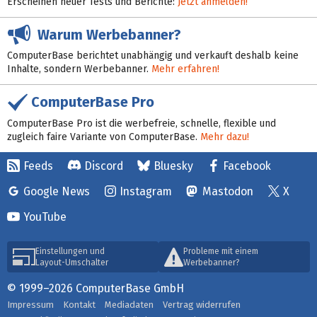
Erscheinen neuer Tests und Berichte:
Jetzt anmelden!
Warum Werbebanner?
ComputerBase berichtet unabhängig und verkauft deshalb keine
Inhalte, sondern Werbebanner.
Mehr erfahren!
ComputerBase Pro
ComputerBase Pro ist die werbefreie, schnelle, flexible und
zugleich faire Variante von ComputerBase.
Mehr dazu!
Feeds
Discord
Bluesky
Facebook
Google News
Instagram
Mastodon
X
YouTube
Einstellungen und
Probleme mit einem
Layout-Umschalter
Werbebanner?
© 1999–2026 ComputerBase GmbH
Impressum
Kontakt
Mediadaten
Vertrag widerrufen