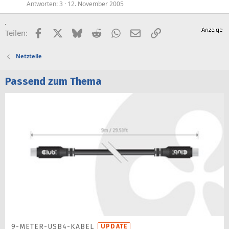
Antworten
3
12. November 2005
Facebook
X (Twitter)
Bluesky
Reddit
WhatsApp
E-Mail
Link
Teilen:
Netzteile
Passend zum Thema
9-METER-USB4-KABEL
UPDATE