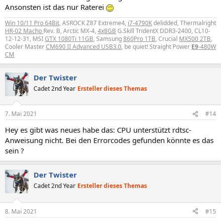
Ansonsten ist das nur Raterei
Win 10/11 Pro 64Bit
, ASROCK Z87 Extreme4,
i7-4790K
delidded, Thermalright
HR-02 Macho
Rev. B, Arctic MX-4,
4x8GB
G.Skill TridentX DDR3-2400, CL10-
12-12-31, MSI
GTX 1080Ti 11GB
, Samsung
860Pro 1TB
, Crucial
MX500 2TB
,
Cooler Master
CM690 II Advanced USB3.0
, be quiet! Straight Power
E9
-480W
CM
Der Twister
Cadet 2nd Year
Ersteller dieses Themas
7. Mai 2021
#14
Hey es gibt was neues habe das: CPU unterstützt rdtsc-
Anweisung nicht. Bei den Errorcodes gefunden könnte es das
sein ?
Der Twister
Cadet 2nd Year
Ersteller dieses Themas
8. Mai 2021
#15