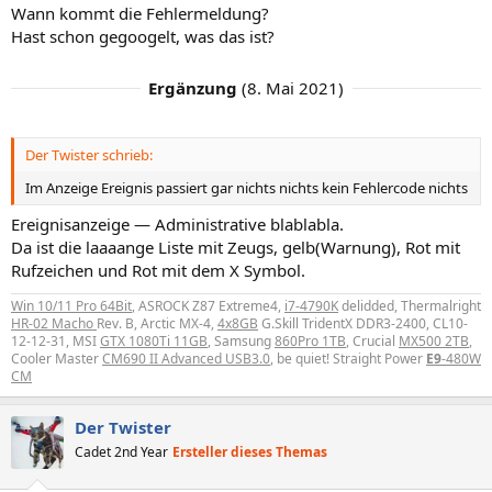
Wann kommt die Fehlermeldung?
Gibts im Taskmanager noch gelbe Fragezeichen?
Hast schon gegoogelt, was das ist?
Warum versteifst du dich auf den Treiber, wenn du noch nichtmal
weißt, was los ist?
Ergänzung
(
8. Mai 2021
)
Was ist nun mit der Ereignisanzeige?
Ansonsten ist das nur Raterei
Der Twister schrieb:
Im Anzeige Ereignis passiert gar nichts nichts kein Fehlercode nichts
Ereignisanzeige — Administrative blablabla.
Da ist die laaaange Liste mit Zeugs, gelb(Warnung), Rot mit
Rufzeichen und Rot mit dem X Symbol.
Win 10/11 Pro 64Bit
, ASROCK Z87 Extreme4,
i7-4790K
delidded, Thermalright
HR-02 Macho
Rev. B, Arctic MX-4,
4x8GB
G.Skill TridentX DDR3-2400, CL10-
12-12-31, MSI
GTX 1080Ti 11GB
, Samsung
860Pro 1TB
, Crucial
MX500 2TB
,
Cooler Master
CM690 II Advanced USB3.0
, be quiet! Straight Power
E9
-480W
CM
Der Twister
Cadet 2nd Year
Ersteller dieses Themas