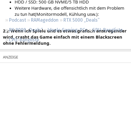
HDD / SSD: 500 GB NVME/5 TB HDD
Regeln
Weitere Hardware, die offensichtlich mit dem Problem
zu tun hat(Monitormodell, Kühlung usw.):
Podcast
RAMageddon
RTX 5000 „Deals“
RX 9000 „Deals“
Ideale Gaming-PCs
GPU-Rangliste
2.): Wenn ich Spiele und es etwas grafisch anstregender
wird, crasht das Game einfach mit einem Blackscreen
CPU-Rangliste
ohne Fehlermeldung.