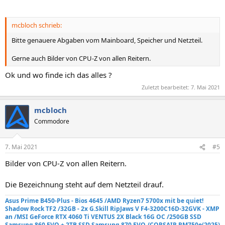
mcbloch schrieb:
Bitte genauere Abgaben vom Mainboard, Speicher und Netzteil.
Gerne auch Bilder von CPU-Z von allen Reitern.
Ok und wo finde ich das alles ?
Zuletzt bearbeitet:
7. Mai 2021
mcbloch
Commodore
7. Mai 2021
#5
Bilder von CPU-Z von allen Reitern.
Die Bezeichnung steht auf dem Netzteil drauf.
Asus Prime B450-Plus - Bios 4645 /AMD Ryzen7 5700x mit be quiet!
Shadow Rock TF2
/32GB - 2x G.Skill RipJaws V F4-3200C16D-32GVK - XMP
an
/MSI GeForce RTX 4060 Ti VENTUS 2X Black 16G OC /250GB SSD
Samsung 860 EVO +
2TB SSD Samsung 870 EVO
/
CORSAIR RM750e
(2025)