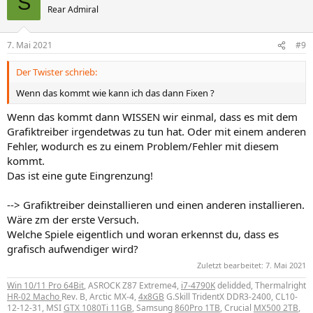
S
Rear Admiral
7. Mai 2021
#9
Der Twister schrieb:
Wenn das kommt wie kann ich das dann Fixen ?
Wenn das kommt dann WISSEN wir einmal, dass es mit dem
Grafiktreiber irgendetwas zu tun hat. Oder mit einem anderen
Fehler, wodurch es zu einem Problem/Fehler mit diesem
kommt.
Das ist eine gute Eingrenzung!
--> Grafiktreiber deinstallieren und einen anderen installieren.
Wäre zm der erste Versuch.
Welche Spiele eigentlich und woran erkennst du, dass es
grafisch aufwendiger wird?
Zuletzt bearbeitet:
7. Mai 2021
Win 10/11 Pro 64Bit
, ASROCK Z87 Extreme4,
i7-4790K
delidded, Thermalright
HR-02 Macho
Rev. B, Arctic MX-4,
4x8GB
G.Skill TridentX DDR3-2400, CL10-
12-12-31, MSI
GTX 1080Ti 11GB
, Samsung
860Pro 1TB
, Crucial
MX500 2TB
,