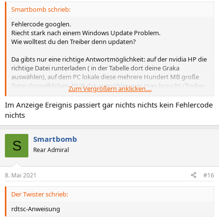
Smartbomb schrieb:
Fehlercode googlen.
Riecht stark nach einem Windows Update Problem.
Wie wolltest du den Treiber denn updaten?
Da gibts nur eine richtige Antwortmöglichkeit: auf der nvidia HP die
richtige Datei runterladen ( in der Tabelle dort deine Graka
auswählen), auf dem PC lokale diese mehrere Hundert MB große
Datei doppelklicken, NUR das auswählen was man braucht (Treiber,
Zum Vergrößern anklicken....
PhysX Software, evtl noch denn hdmi audiotreiber),
benutzerdefinierte Installation, so wie IMMER halt, denn nur so
Im Anzeige Ereignis passiert gar nichts nichts kein Fehlercode
kann man den ganzen Dreck abwählen bei den installern.
nichts
Ist von dem Müll bereits was drauf, 3D Vision, GF Experiance etc —>
vor dem Treiberupdate deinstallieren!
Bei der Treiberinstallation den Haken nicht vergessen bei
Smartbomb
S
"Neuinstallation".
Rear Admiral
wenn er neustarten will: zulassen.
8. Mai 2021
#16
Also den neuen Treiber nicht über gf experiance, cloud, Windows
oder nen anderen Dienst installieren lassen, sondern ganz
Der Twister schrieb:
oldschool.
Da passt immer alles und kann nix passieren.
rdtsc-Anweisung
Welcher Treiber ist denn bei dir drauf?