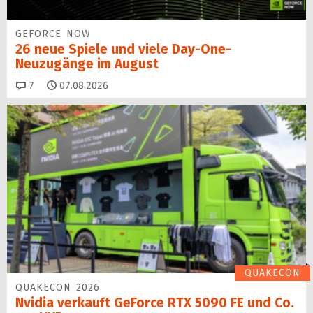
GEFORCE NOW
26 neue Spiele und viele Day-One-
Neuzugänge im August
Kommentare
7
07.08.2026
QUAKECON
QUAKECON 2026
Nvidia verkauft GeForce RTX 5090 FE und Co.