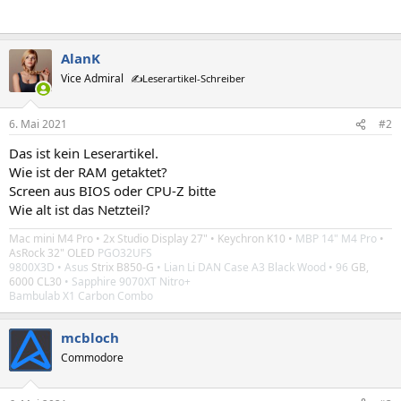
AlanK
Vice Admiral
✍️Leserartikel-Schreiber
6. Mai 2021
#2
Das ist kein Leserartikel.
Wie ist der RAM getaktet?
Screen aus BIOS oder CPU-Z bitte
Wie alt ist das Netzteil?
Mac mini M4 Pro
• 2x
Studio Display 27"
•
Keychron K10 •
MBP 14" M4 Pro
•
AsRock 32" OLED
PGO32UFS
9800X3D
• Asus
Strix B850-G
• Lian Li DAN Case A3 Black Wood
• 96
GB,
6000 CL30
• Sapphire 9070XT Nitro+
Bambulab X1 Carbon Combo
mcbloch
Commodore