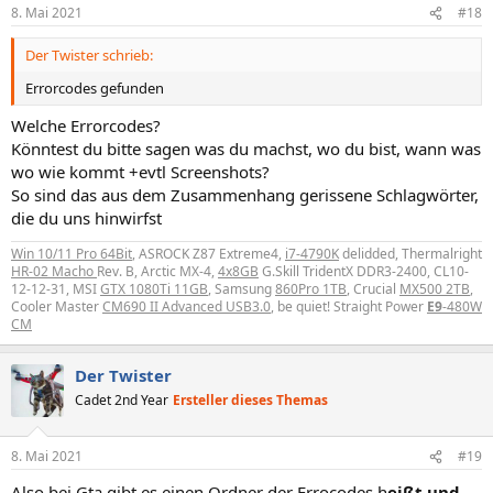
8. Mai 2021
#18
Da passt immer alles und kann nix passieren.
Welcher Treiber ist denn bei dir drauf?
Gibts im Taskmanager noch gelbe Fragezeichen?
Der Twister schrieb:
Errorcodes gefunden
Warum versteifst du dich auf den Treiber, wenn du noch nichtmal
weißt, was los ist?
Welche Errorcodes?
Was ist nun mit der Ereignisanzeige?
Könntest du bitte sagen was du machst, wo du bist, wann was
Ansonsten ist das nur Raterei
wo wie kommt +evtl Screenshots?
So sind das aus dem Zusammenhang gerissene Schlagwörter,
die du uns hinwirfst
Win 10/11 Pro 64Bit
, ASROCK Z87 Extreme4,
i7-4790K
delidded, Thermalright
HR-02 Macho
Rev. B, Arctic MX-4,
4x8GB
G.Skill TridentX DDR3-2400, CL10-
12-12-31, MSI
GTX 1080Ti 11GB
, Samsung
860Pro 1TB
, Crucial
MX500 2TB
,
Cooler Master
CM690 II Advanced USB3.0
, be quiet! Straight Power
E9
-480W
CM
Der Twister
Cadet 2nd Year
Ersteller dieses Themas
8. Mai 2021
#19
Also bei Gta gibt es einen Ordner der Errocodes h
eißt und