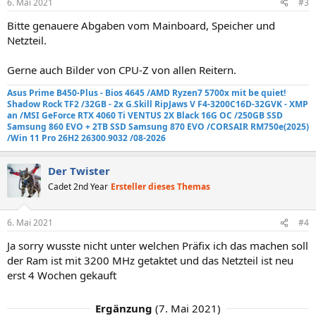
6. Mai 2021
#3
Bitte genauere Abgaben vom Mainboard, Speicher und
Netzteil.
Gerne auch Bilder von CPU-Z von allen Reitern.
Asus Prime B450-Plus - Bios 4645 /AMD Ryzen7 5700x mit be quiet!
Shadow Rock TF2
/32GB - 2x G.Skill RipJaws V F4-3200C16D-32GVK - XMP
an
/MSI GeForce RTX 4060 Ti VENTUS 2X Black 16G OC /250GB SSD
Samsung 860 EVO +
2TB SSD Samsung 870 EVO
/
CORSAIR RM750e
(2025)
/Win 11 Pro 26H2 26300.9032 /08-2026
Der Twister
Cadet 2nd Year
Ersteller dieses Themas
6. Mai 2021
#4
Ja sorry wusste nicht unter welchen Präfix ich das machen soll
der Ram ist mit 3200 MHz getaktet und das Netzteil ist neu
erst 4 Wochen gekauft
Ergänzung
(
7. Mai 2021
)