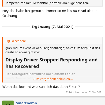
Temperaturen mit HWMonitor (portable) im Auge behalten.
Hey das habe ich gemacht immer so 66 bis 80 Grad also in
Ordnung
Ergänzung
(
7. Mai 2021
)
Big Ed schrieb:
guck mal im event viewer (Ereignisanzeige) ob es zum zeitpunkt des
crashs so etwas gibt wie:
Display Driver Stopped Responding and
has Recovered​
Der Anzeigetreiber wurde nach einem Fehler
wiederhergestellt
Zum Vergrößern anklicken....
Wenn das kommt wie kann ich das dann Fixen ?
nur so eine vermutung
Zuletzt bearbeitet:
7. Mai 2021
Smartbomb