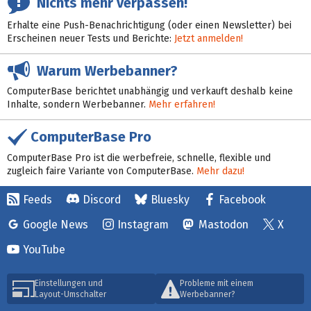
Nichts mehr verpassen!
Erhalte eine Push-Benachrichtigung (oder einen Newsletter) bei
Erscheinen neuer Tests und Berichte:
Jetzt anmelden!
Warum Werbebanner?
ComputerBase berichtet unabhängig und verkauft deshalb keine
Inhalte, sondern Werbebanner.
Mehr erfahren!
ComputerBase Pro
ComputerBase Pro ist die werbefreie, schnelle, flexible und
zugleich faire Variante von ComputerBase.
Mehr dazu!
Feeds
Discord
Bluesky
Facebook
Google News
Instagram
Mastodon
X
YouTube
Einstellungen und
Probleme mit einem
Layout-Umschalter
Werbebanner?