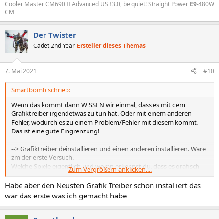
Cooler Master
CM690 II Advanced USB3.0
, be quiet! Straight Power
E9
-480W
CM
Der Twister
Cadet 2nd Year
Ersteller dieses Themas
7. Mai 2021
#10
Smartbomb schrieb:
Wenn das kommt dann WISSEN wir einmal, dass es mit dem
Grafiktreiber irgendetwas zu tun hat. Oder mit einem anderen
Fehler, wodurch es zu einem Problem/Fehler mit diesem kommt.
Das ist eine gute Eingrenzung!
--> Grafiktreiber deinstallieren und einen anderen installieren. Wäre
zm der erste Versuch.
Welche Spiele eigentlich und woran erkennst du, dass es grafisch
Zum Vergrößern anklicken....
aufwendiger wird?
Habe aber den Neusten Grafik Treiber schon installiert das
war das erste was ich gemacht habe