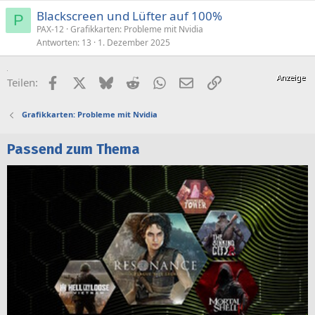
Blackscreen und Lüfter auf 100%
P
PAX-12
Grafikkarten: Probleme mit Nvidia
Antworten
13
1. Dezember 2025
Facebook
X (Twitter)
Bluesky
Reddit
WhatsApp
E-Mail
Link
Teilen:
Grafikkarten: Probleme mit Nvidia
Passend zum Thema