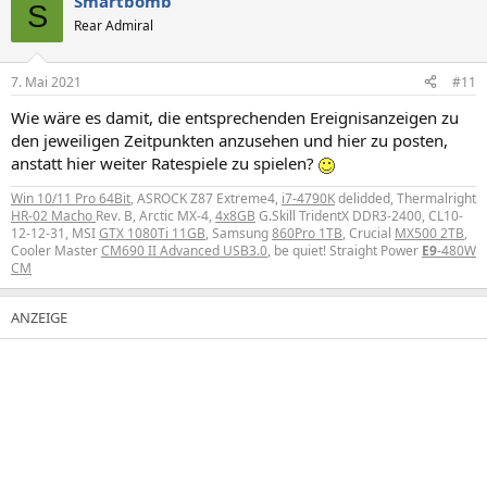
Smartbomb
S
Rear Admiral
7. Mai 2021
#11
Wie wäre es damit, die entsprechenden Ereignisanzeigen zu
den jeweiligen Zeitpunkten anzusehen und hier zu posten,
anstatt hier weiter Ratespiele zu spielen?
Win 10/11 Pro 64Bit
, ASROCK Z87 Extreme4,
i7-4790K
delidded, Thermalright
HR-02 Macho
Rev. B, Arctic MX-4,
4x8GB
G.Skill TridentX DDR3-2400, CL10-
12-12-31, MSI
GTX 1080Ti 11GB
, Samsung
860Pro 1TB
, Crucial
MX500 2TB
,
Cooler Master
CM690 II Advanced USB3.0
, be quiet! Straight Power
E9
-480W
CM