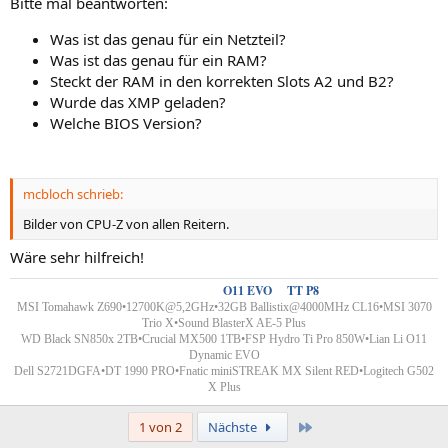
Bitte mal beantworten:
Was ist das genau für ein Netzteil?
Was ist das genau für ein RAM?
Steckt der RAM in den korrekten Slots A2 und B2?
Wurde das XMP geladen?
Welche BIOS Version?
mcbloch schrieb:
Bilder von CPU-Z von allen Reitern.
Wäre sehr hilfreich!
Custom Wakü´s
-
O11 EVO
&
TT P8
MSI Tomahawk Z690•12700K@5,2GHz•32GB Ballistix@4000MHz CL16•MSI 3070
Trio X•Sound BlasterX AE-5 Plus
WD Black SN850x 2TB•Crucial MX500 1TB•FSP Hydro Ti Pro 850W•
Lian Li
O11
Dynamic EVO
Dell S2721DGFA•DT 1990 PRO
•
Fnatic miniSTREAK MX Silent RED•Logitech G502
X Plus
Letzte
1 von 2
Nächste