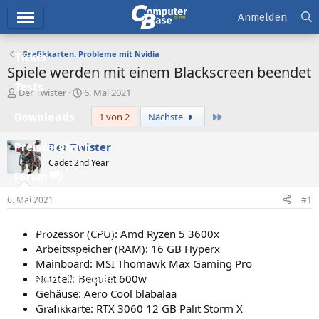
Hauptmenü
Anmelden
Grafikkarten: Probleme mit Nvidia
Ticker
Spiele werden mit einem Blackscreen beendet
Tests
E
E
Der Twister
6. Mai 2021
r
r
Letzte
Downloads
1 von 2
Nächste
s
s
t
t
e
e
Der Twister
Preisvergleich
l
l
Cadet 2nd Year
l
l
Forum
e
t
r
a
6. Mai 2021
#1
Aktuelles
m
Empfohlene Inhalte
Prozessor (CPU): Amd Ryzen 5 3600x
Arbeitsspeicher (RAM): 16 GB Hyperx
Neue Beiträge
Mainboard: MSI Thomawk Max Gaming Pro
Netzteil: Bequiet 600w
Neueste Aktivitäten
Gehäuse: Aero Cool blabalaa
Leserartikel
Grafikkarte: RTX 3060 12 GB Palit Storm X