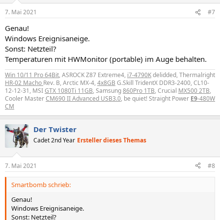
7. Mai 2021
#7
Genau!
Windows Ereignisaneige.
Sonst: Netzteil?
Temperaturen mit HWMonitor (portable) im Auge behalten.
Win 10/11 Pro 64Bit
, ASROCK Z87 Extreme4,
i7-4790K
delidded, Thermalright
HR-02 Macho
Rev. B, Arctic MX-4,
4x8GB
G.Skill TridentX DDR3-2400, CL10-
12-12-31, MSI
GTX 1080Ti 11GB
, Samsung
860Pro 1TB
, Crucial
MX500 2TB
,
Cooler Master
CM690 II Advanced USB3.0
, be quiet! Straight Power
E9
-480W
CM
Der Twister
Cadet 2nd Year
Ersteller dieses Themas
7. Mai 2021
#8
Smartbomb schrieb:
Genau!
Windows Ereignisaneige.
Sonst: Netzteil?