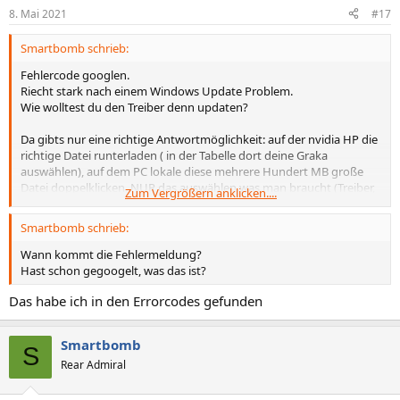
8. Mai 2021
#17
Smartbomb schrieb:
Fehlercode googlen.
Riecht stark nach einem Windows Update Problem.
Wie wolltest du den Treiber denn updaten?
Da gibts nur eine richtige Antwortmöglichkeit: auf der nvidia HP die
richtige Datei runterladen ( in der Tabelle dort deine Graka
auswählen), auf dem PC lokale diese mehrere Hundert MB große
Datei doppelklicken, NUR das auswählen was man braucht (Treiber,
Zum Vergrößern anklicken....
PhysX Software, evtl noch denn hdmi audiotreiber),
benutzerdefinierte Installation, so wie IMMER halt, denn nur so
Smartbomb schrieb:
kann man den ganzen Dreck abwählen bei den installern.
Ist von dem Müll bereits was drauf, 3D Vision, GF Experiance etc —>
Wann kommt die Fehlermeldung?
vor dem Treiberupdate deinstallieren!
Hast schon gegoogelt, was das ist?
Bei der Treiberinstallation den Haken nicht vergessen bei
Das habe ich in den Errorcodes gefunden
"Neuinstallation".
wenn er neustarten will: zulassen.
Smartbomb
S
Also den neuen Treiber nicht über gf experiance, cloud, Windows
Rear Admiral
oder nen anderen Dienst installieren lassen, sondern ganz
oldschool.