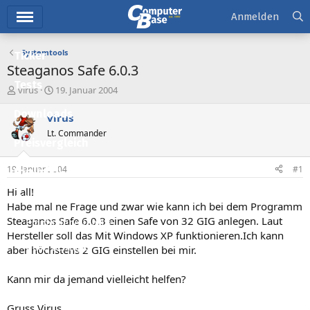
Hauptmenü
Anmelden
Systemtools
Ticker
Steaganos Safe 6.0.3
Tests
E
E
virus
19. Januar 2004
r
r
Downloads
s
s
virus
t
t
Lt. Commander
e
e
Preisvergleich
l
l
l
l
19. Januar 2004
#1
Forum
e
t
r
a
Hi all!
Aktuelles
m
Habe mal ne Frage und zwar wie kann ich bei dem Programm
Steaganos Safe 6.0.3 einen Safe von 32 GIG anlegen. Laut
Empfohlene Inhalte
Hersteller soll das Mit Windows XP funktionieren.Ich kann
Neue Beiträge
aber höchstens 2 GIG einstellen bei mir.
Neueste Aktivitäten
Kann mir da jemand vielleicht helfen?
Leserartikel
Gruss Virus