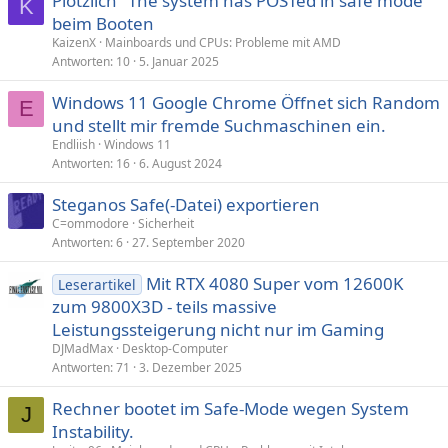
Plötzlich "The system has POSTed in safe mode"
K
beim Booten
KaizenX
Mainboards und CPUs: Probleme mit AMD
Antworten
10
5. Januar 2025
Windows 11 Google Chrome Öffnet sich Random
E
und stellt mir fremde Suchmaschinen ein.
Endliish
Windows 11
Antworten
16
6. August 2024
Steganos Safe(-Datei) exportieren
C=ommodore
Sicherheit
Antworten
6
27. September 2020
Mit RTX 4080 Super vom 12600K
Leserartikel
zum 9800X3D - teils massive
Leistungssteigerung nicht nur im Gaming
DJMadMax
Desktop-Computer
Antworten
71
3. Dezember 2025
Rechner bootet im Safe-Mode wegen System
J
Instability.