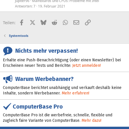
Jupiter96
Mainboards und CPUs: Probleme mit Intel
Antworten
7
19. Februar 2021
Facebook
X (Twitter)
Bluesky
Reddit
WhatsApp
E-Mail
Link
Teilen:
Systemtools
Nichts mehr verpassen!
Erhalte eine Push-Benachrichtigung (oder einen Newsletter) bei
Erscheinen neuer Tests und Berichte:
Jetzt anmelden!
Warum Werbebanner?
ComputerBase berichtet unabhängig und verkauft deshalb keine
Inhalte, sondern Werbebanner.
Mehr erfahren!
ComputerBase Pro
ComputerBase Pro ist die werbefreie, schnelle, flexible und
zugleich faire Variante von ComputerBase.
Mehr dazu!