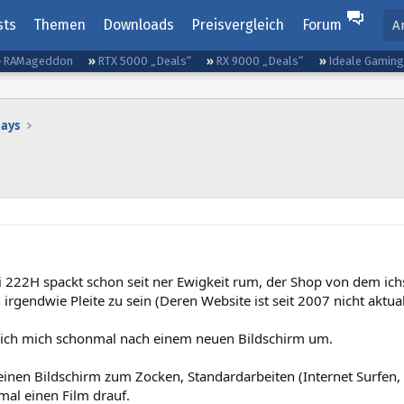
sts
Themen
Downloads
Preisvergleich
Forum
A
RAMageddon
RTX 5000 „Deals“
RX 9000 „Deals“
Ideale Gamin
lays
 222H spackt schon seit ner Ewigkeit rum, der Shop von dem ichs
 irgendwie Pleite zu sein (Deren Website ist seit 2007 nicht aktua
ich mich schonmal nach einem neuen Bildschirm um.
einen Bildschirm zum Zocken, Standardarbeiten (Internet Surfen,
mal einen Film drauf.