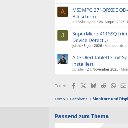
MSI MPG 271QRXDE QD-O
A
Bildschirm
AshySlashy999
26. August 2025
SuperMicro X11SSQ friert
J
Device Detect..)
Jofeld
3. Juni 2026
Mainboards un
Alte Oled Tablette mit S
installiert
xxlrider
24. November 2025
Moni
Facebook
X (Twitter)
Bluesky
Reddit
What
Teilen:
Foren
Peripherie
Monitore und Disp
Passend zum Thema