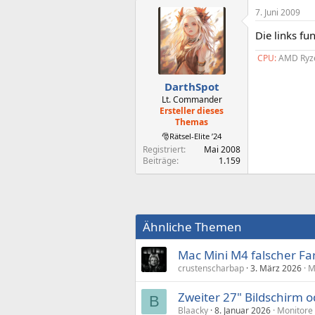
7. Juni 2009
Die links fu
CPU:
AMD Ryze
DarthSpot
Lt. Commander
Ersteller dieses
Themas
🎅Rätsel-Elite ’24
Registriert
Mai 2008
Beiträge
1.159
Ähnliche Themen
Mac Mini M4 falscher F
crustenscharbap
3. März 2026
M
Zweiter 27" Bildschirm
B
Blaacky
8. Januar 2026
Monitore 