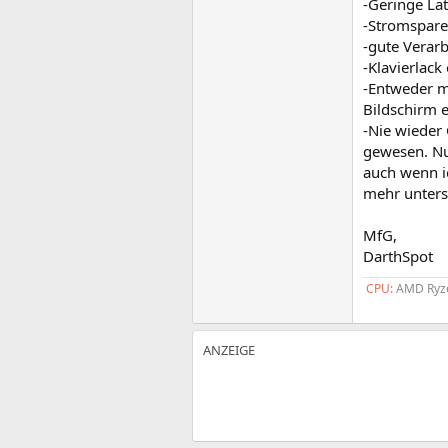
-Geringe Lat
-Stromspare
-gute Verar
-Klavierlack 
-Entweder m
Bildschirm e
-Nie wieder 
gewesen. Nu
auch wenn ic
mehr unterst
MfG,
DarthSpot
CPU:
AMD Ryze