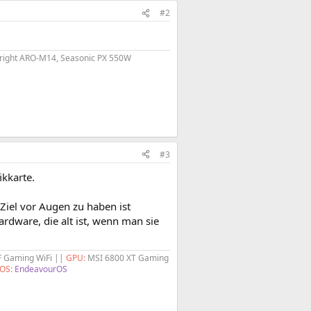
#2
right ARO-M14, Seasonic PX 550W
#3
ikkarte.
Ziel vor Augen zu haben ist
ardware, die alt ist, wenn man sie
F Gaming WiFi ||
GPU:
MSI 6800 XT Gaming
OS:
EndeavourOS