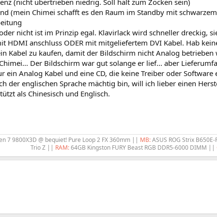
enz (nicht übertrieben niedrig. Soll halt zum Zocken sein)
nd (mein Chimei schafft es den Raum im Standby mit schwarzem B
beitung
oder nicht ist im Prinzip egal. Klavirlack wird schneller dreckig, s
it HDMI anschluss ODER mit mitgeliefertem DVI Kabel. Hab kein
in Kabel zu kaufen, damit der Bildschirm nicht Analog betrieben w
Chimei... Der Bildschirm war gut solange er lief... aber Lieferumf
r ein Analog Kabel und eine CD, die keine Treiber oder Software
h der englischen Sprache mächtig bin, will ich lieber einen Hers
ützt als Chinesisch und Englisch.
n 7 9800X3D @ bequiet! Pure Loop 2 FX 360mm ||
MB:
ASUS ROG Strix B650E-
Trio Z ||
RAM:
64GB Kingston FURY Beast RGB DDR5-6000 DIMM ||