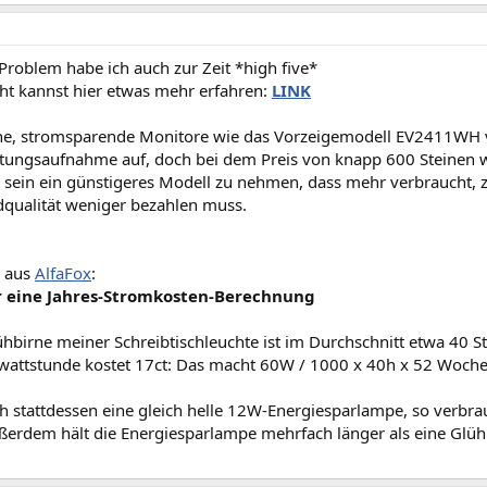
Problem habe ich auch zur Zeit *high five*
cht kannst hier etwas mehr erfahren:
LINK
, stromsparende Monitore wie das Vorzeigemodell EV2411WH vo
stungsaufnahme auf, doch bei dem Preis von knapp 600 Steinen w
er sein ein günstigeres Modell zu nehmen, dass mehr verbraucht, 
ldqualität weniger bezahlen muss.
 aus
AlfaFox
:
ür eine Jahres-Stromkosten-Berechnung
hbirne meiner Schreibtischleuchte ist im Durchschnitt etwa 40 
owattstunde kostet 17ct: Das macht 60W / 1000 x 40h x 52 Wochen
h stattdessen eine gleich helle 12W-Energiesparlampe, so verbra
ußerdem hält die Energiesparlampe mehrfach länger als eine Glüh