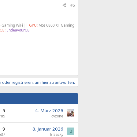
#5
F Gaming WiFi ||
GPU:
MSI 6800 XT Gaming
OS:
EndeavourOS
 oder registrieren, um hier zu antworten.
5
4. März 2026
785
cvzone
9
8. Januar 2026
B
637
Blaacky