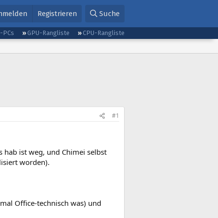
nmelden
Registrieren
Suche
g-PCs
GPU-Rangliste
CPU-Rangliste
#1
 hab ist weg, und Chimei selbst
lisiert worden).
 mal Office-technisch was) und