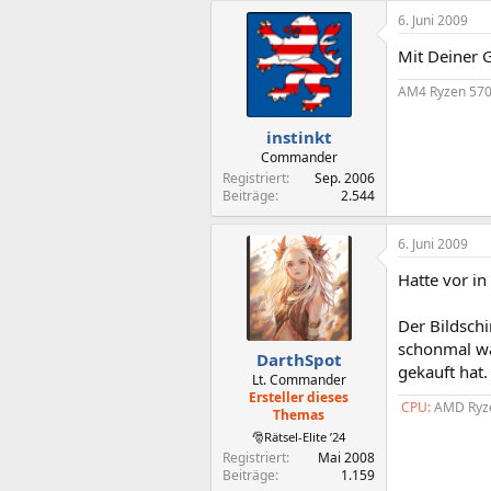
6. Juni 2009
Mit Deiner 
AM4 Ryzen 570
instinkt
Commander
Registriert
Sep. 2006
Beiträge
2.544
6. Juni 2009
Hatte vor i
Der Bildsch
schonmal was
DarthSpot
gekauft hat.
Lt. Commander
Ersteller dieses
CPU:
AMD Ryze
Themas
🎅Rätsel-Elite ’24
Registriert
Mai 2008
Beiträge
1.159