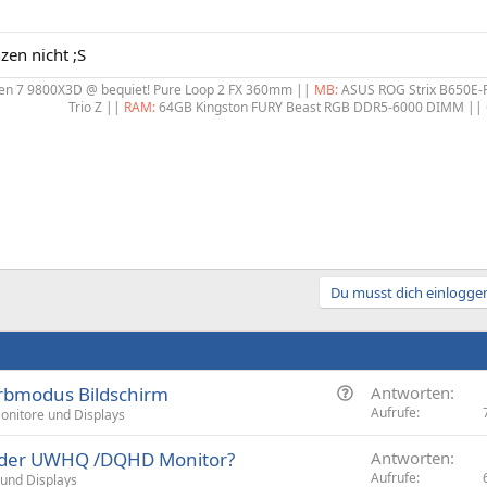
nzen nicht ;S
n 7 9800X3D @ bequiet! Pure Loop 2 FX 360mm ||
MB:
ASUS ROG Strix B650E-
Trio Z ||
RAM:
64GB Kingston FURY Beast RGB DDR5-6000 DIMM ||
Du musst dich einloggen
F
arbmodus Bildschirm
Antworten
r
Aufrufe
onitore und Displays
a
 oder UWHQ /DQHD Monitor?
Antworten
g
Aufrufe
und Displays
e