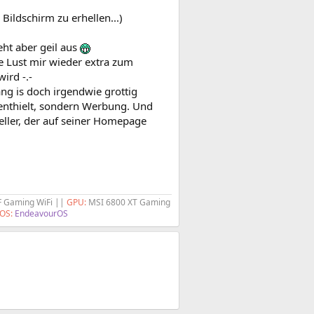
ildschirm zu erhellen...)
ieht aber geil aus
e Lust mir wieder extra zum
ird -.-
ang is doch irgendwie grottig
 enthielt, sondern Werbung. Und
teller, der auf seiner Homepage
F Gaming WiFi ||
GPU:
MSI 6800 XT Gaming
OS:
EndeavourOS