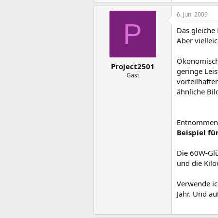
6. Juni 2009
P
Das gleiche 
Aber viellei
Ökonomische
Project2501
geringe Lei
Gast
vorteilhaft
ähnliche Bi
Entnommen
Beispiel f
Die 60W-Glü
und die Kil
Verwende ic
Jahr. Und a