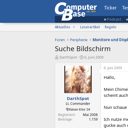
Ticker
Te
Podcast
Aktuelles
Leserartikel
Regeln
Foren
Peripherie
Monitore und Disp
Suche Bildschirm
E
E
DarthSpot
6. Juni 2009
r
r
s
s
6. Juni 2009
t
t
Hallo,
e
e
l
l
l
l
Mein Chimei
e
t
scheint auch
DarthSpot
r
a
m
Lt. Commander
Nun schaue 
🎅Rätsel-Elite ’24
Registriert
Mai 2008
Ich nutze m
Beiträge
1.159
gucke auch 