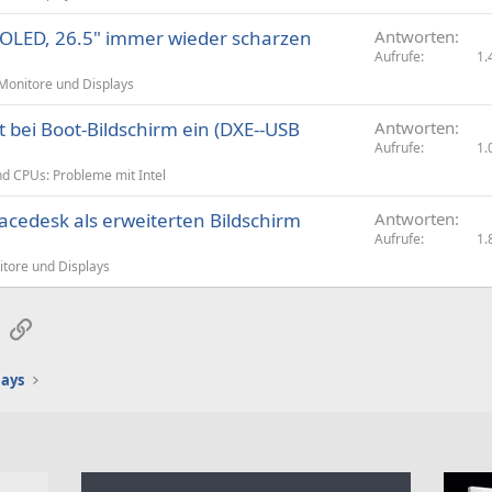
LED, 26.5" immer wieder scharzen
Antworten
Aufrufe
1.
Monitore und Displays
 bei Boot-Bildschirm ein (DXE--USB
Antworten
Aufrufe
1.
d CPUs: Probleme mit Intel
pacedesk als erweiterten Bildschirm
Antworten
Aufrufe
1.
tore und Displays
sApp
E-Mail
Link
lays