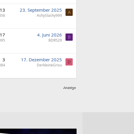
13
23. September 2025
A
456
AshySlashy999
17
4. Juni 2026
B
095
BDR529
3
17. Dezember 2025
D
884
DerkleineGrisu