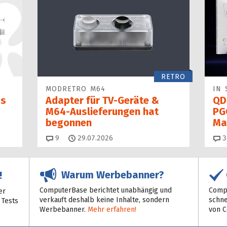
RETRO
MODRETRO M64
IN 
as
Adapter für TV-Geräte &
QD
M64-Auslieferungen hat
PG
begon­nen
Ma
Kommentare
9
29.07.2026
3
Warum Werbebanner?
!
ComputerBase berichtet unabhängig und
Compu
er
verkauft deshalb keine Inhalte, sondern
schne
 Tests
Werbebanner.
Mehr erfahren!
von 