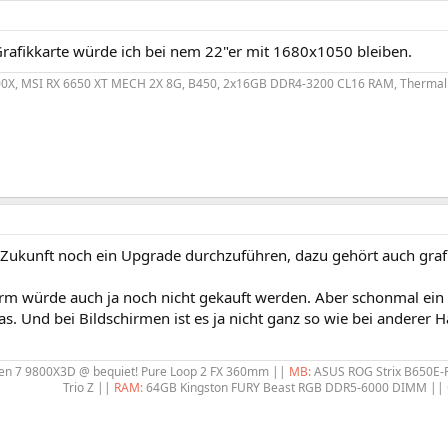
Grafikkarte würde ich bei nem 22"er mit 1680x1050 bleiben.
0X, MSI RX 6650 XT MECH 2X 8G, B450, 2x16GB DDR4-3200 CL16 RAM, Thermal
n Zukunft noch ein Upgrade durchzuführen, dazu gehört auch graf
irm würde auch ja noch nicht gekauft werden. Aber schonmal ein 
. Und bei Bildschirmen ist es ja nicht ganz so wie bei anderer H
n 7 9800X3D @ bequiet! Pure Loop 2 FX 360mm ||
MB:
ASUS ROG Strix B650E-
Trio Z ||
RAM:
64GB Kingston FURY Beast RGB DDR5-6000 DIMM ||