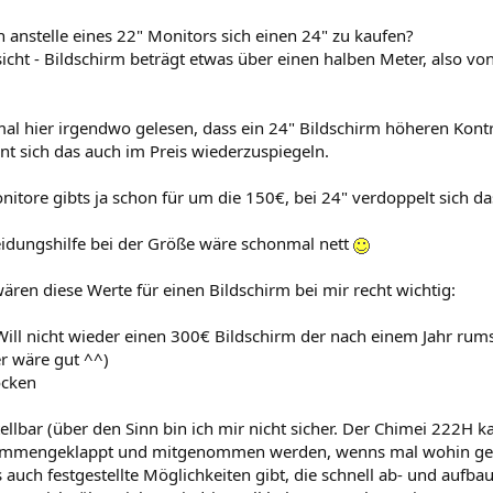
h anstelle eines 22" Monitors sich einen 24" zu kaufen?
cht - Bildschirm beträgt etwas über einen halben Meter, also vo
l hier irgendwo gelesen, dass ein 24" Bildschirm höheren Kontra
nt sich das auch im Preis wiederzuspiegeln.
itore gibts ja schon für um die 150€, bei 24" verdoppelt sich da
eidungshilfe bei der Größe wäre schonmal nett
ren diese Werte für einen Bildschirm bei mir recht wichtig:
Will nicht wieder einen 300€ Bildschirm der nach einem Jahr rum
r wäre gut ^^)
ocken
llbar (über den Sinn bin ich mir nicht sicher. Der Chimei 222H 
ammengeklappt und mitgenommen werden, wenns mal wohin geht.
 auch festgestellte Möglichkeiten gibt, die schnell ab- und aufba