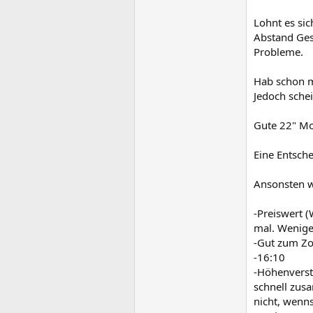
Lohnt es sic
Abstand Gesi
Probleme.
Hab schon ma
Jedoch schei
Gute 22" Mon
Eine Entsch
Ansonsten wä
-Preiswert (
mal. Wenige
-Gut zum Z
-16:10
-Höhenverste
schnell zus
nicht, wenns