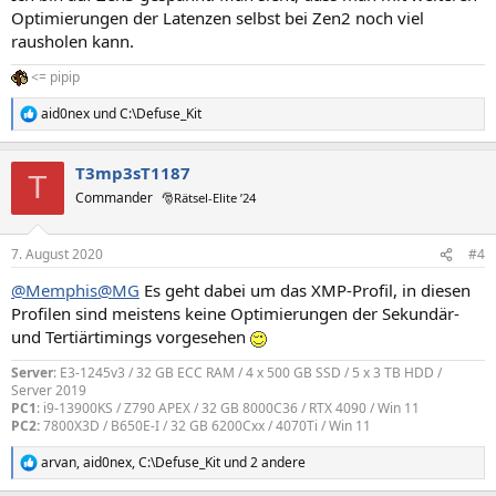
:
Optimierungen der Latenzen selbst bei Zen2 noch viel
rausholen kann.
<= pipip
aid0nex
und
C:\Defuse_Kit
R
e
a
T3mp3sT1187
k
T
t
Commander
🎅Rätsel-Elite ’24
i
o
n
7. August 2020
#4
e
n
@Memphis@MG
Es geht dabei um das XMP-Profil, in diesen
:
Profilen sind meistens keine Optimierungen der Sekundär-
und Tertiärtimings vorgesehen
Server
: E3-1245v3 / 32 GB ECC RAM / 4 x 500 GB SSD / 5 x 3 TB HDD /
Server 2019
PC1
: i9-13900KS / Z790 APEX / 32 GB 8000C36 / RTX 4090 / Win 11
PC2:
7800X3D / B650E-I / 32 GB 6200Cxx / 4070Ti / Win 11
arvan
,
aid0nex
,
C:\Defuse_Kit
und 2 andere
R
e