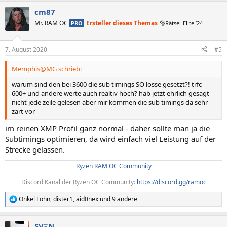
a
cm87
k
t
Mr. RAM OC
Ersteller dieses Themas
PRO
🎅Rätsel-Elite ’24
i
o
n
7. August 2020
#5
e
n
Memphis@MG schrieb:
:
warum sind den bei 3600 die sub timings SO losse gesetzt?! trfc
600+ und andere werte auch realtiv hoch? hab jetzt ehrlich gesagt
nicht jede zeile gelesen aber mir kommen die sub timings da sehr
zart vor
im reinen XMP Profil ganz normal - daher sollte man ja die
Subtimings optimieren, da wird einfach viel Leistung auf der
Strecke gelassen.
Ryzen RAM OC Community
Discord Kanal der Ryzen OC Community:
https://discord.gg/ramoc
Onkel Föhn
,
dister1
,
aid0nex
und 9 andere
R
e
a
SVΞN
k