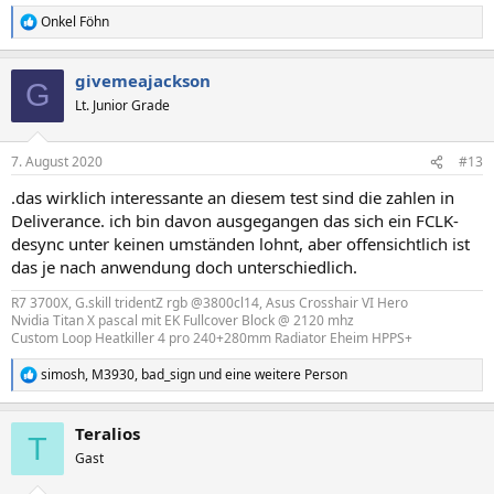
Onkel Föhn
R
e
a
givemeajackson
k
G
t
Lt. Junior Grade
i
o
n
7. August 2020
#13
e
n
.das wirklich interessante an diesem test sind die zahlen in
:
Deliverance. ich bin davon ausgegangen das sich ein FCLK-
desync unter keinen umständen lohnt, aber offensichtlich ist
das je nach anwendung doch unterschiedlich.
R7 3700X, G.skill tridentZ rgb @3800cl14, Asus Crosshair VI Hero
Nvidia Titan X pascal mit EK Fullcover Block @ 2120 mhz
Custom Loop Heatkiller 4 pro 240+280mm Radiator Eheim HPPS+
simosh
,
M3930
,
bad_sign
und eine weitere Person
R
e
a
Teralios
k
T
t
Gast
i
o