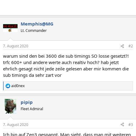
Memphis@MG
Lt. Commander
7. August 2020
#2
warum sind den bei 3600 die sub timings SO losse gesetzt?!
trfc 600+ und andere werte auch realtiv hoch? hab jetzt
ehrlich gesagt nicht jede zeile gelesen aber mir kommen die
sub timings da sehr zart vor
aid0nex
R
e
a
pipip
k
t
Fleet Admiral
i
o
n
7. August 2020
#3
e
n
Ich bin auf Zen3 gespannt. Man sieht, dass man mit weiteren