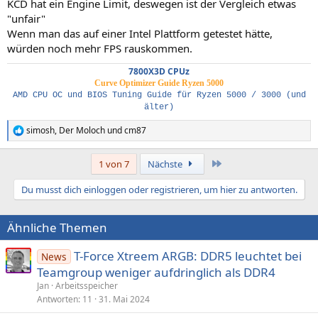
KCD hat ein Engine Limit, deswegen ist der Vergleich etwas
"unfair"
Wenn man das auf einer Intel Plattform getestet hätte,
würden noch mehr FPS rauskommen.
7800X3D CPUz
Curve Optimizer Guide Ryzen 5000
AMD CPU OC und BIOS Tuning Guide für Ryzen 5000 / 3000 (und
älter)
simosh
,
Der Moloch
und
cm87
R
e
a
Letzte
1 von 7
Nächste
k
t
Du musst dich einloggen oder registrieren, um hier zu antworten.
i
o
n
Ähnliche Themen
e
n
:
T-Force Xtreem ARGB: DDR5 leuchtet bei
News
Teamgroup weniger aufdringlich als DDR4
Jan
Arbeitsspeicher
Antworten
11
31. Mai 2024