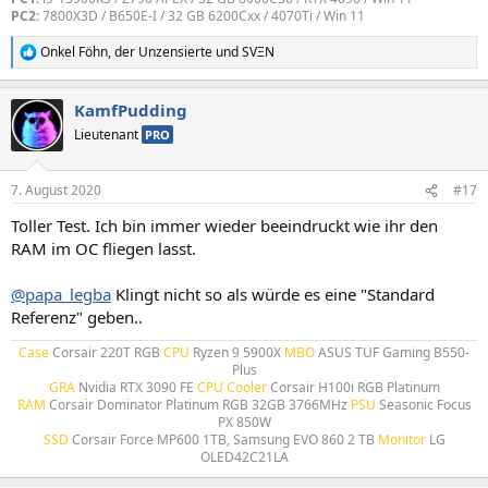
PC2:
7800X3D / B650E-I / 32 GB 6200Cxx / 4070Ti / Win 11
Onkel Föhn
,
der Unzensierte
und
SVΞN
R
e
a
KamfPudding
k
t
Lieutenant
PRO
i
o
n
7. August 2020
#17
e
n
Toller Test. Ich bin immer wieder beeindruckt wie ihr den
:
RAM im OC fliegen lasst.
@papa_legba
Klingt nicht so als würde es eine "Standard
Referenz" geben..
Case
Corsair 220T RGB
CPU
Ryzen 9 5900X
MBO
ASUS TUF Gaming B550-
Plus
GRA
Nvidia RTX 3090 FE
CPU Cooler
Corsair H100i RGB Platinum
RAM
Corsair Dominator Platinum RGB 32GB 3766MHz
PSU
Seasonic Focus
PX 850W
SSD
Corsair Force MP600 1TB, Samsung EVO 860 2 TB
Monitor
LG
OLED42C21LA​