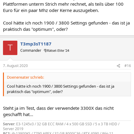
Plattformen unterm Strich mehr rechnet, als teils über 100
Euro für ein paar Mhz oder Kerne auszugeben.
Cool hätte ich noch 1900 / 3800 Settings gefunden - das ist ja
praktisch das "optimum", oder?
T3mp3sT1187
T
Commander
🎅Rätsel-Elite ’24
7. August 2020
#16
Doenereater schrieb:
Cool hätte ich noch 1900 / 3800 Settings gefunden - das ist ja
praktisch das "optimum", oder?
Steht ja im Test, dass der verwendete 3300X das nicht
geschafft hat...
Server
: E3-1245v3 / 32 GB ECC RAM / 4 x 500 GB SSD / 5 x 3 TB HDD /
Server 2019
PC1
: i9-13900KS / Z790 APEX / 32 GB 8000C36 / RTX 4090 / Win 11