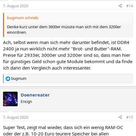
n
7. August 2020
#14
e
n
bugmum schrieb:
:
Denke kurz unter dem 3600er müsste man sich mit dem 3200er
einordnen.
Ach, selbst wenn man sich mehr darunter befindet, ist DDR4
2400 ja nun wirklich nicht mehr "Brot- und Butter"-RAM.
Preise für 2933er, 3000er und 3200er sind so, dass man hier
für günstiges Geld schon gute Module bekommt und da finde
ich dann den Vergleich auch interessanter.
bugmum
R
e
a
Doenereater
k
t
Ensign
i
o
n
7. August 2020
#15
e
n
Super Test, zeigt mal wieder, dass sich ein wenig RAM-OC
:
oder der z.B. 10-20 Euro teurere Speicher bei allen