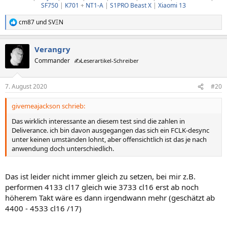
SF750
|
K701
+
NT1-A
|
S1PRO
Beast X
|
Xiaomi 13
cm87
und
SVΞN
R
e
a
Verangry
k
t
Commander
✍️Leserartikel-Schreiber
i
o
n
7. August 2020
#20
e
n
givemeajackson schrieb:
:
Das wirklich interessante an diesem test sind die zahlen in
Deliverance. ich bin davon ausgegangen das sich ein FCLK-desync
unter keinen umständen lohnt, aber offensichtlich ist das je nach
anwendung doch unterschiedlich.
Das ist leider nicht immer gleich zu setzen, bei mir z.B.
performen 4133 cl17 gleich wie 3733 cl16 erst ab noch
höherem Takt wäre es dann irgendwann mehr (geschätzt ab
4400 - 4533 cl16 /17)