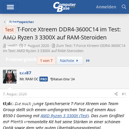
Hauptmenü
Anmelden
Arbeitsspeicher
Ticker
T-Force Xtreem DDR4-3600C14 im Test:
Test
Tests
AMD Ryzen 3 3300X auf RAM-Steroiden
E
E
cm87
7. August 2020
Zum Test: T-Force Xtreem DDR4-3600C14
Downloads
r
r
im Test: AMD Ryzen 3 3300X auf RAM-Steroiden
s
s
Preisvergleich
Letzte
1 von 7
Nächste
t
t
e
e
l
l
Forum
cm87
l
l
Mr. RAM OC
PRO
🎅Rätsel-Elite ’24
e
t
Aktuelles
r
a
m
Empfohlene Inhalte
7. August 2020
#1
tl;dr:
Die noch junge Speicherserie T-Force Xtreem von Team
Neue Beiträge
Group stellt sich einem umfangreichen Test auf einem Asus
Neueste Aktivitäten
B550-I Gaming mit
AMD Ryzen 3 3300X (Test)
. Das zum Großteil
mit Plastik ummantelte Kit hat seine Stärken in einer schönen
Leserartikel
Optik sowie dem sehr guten Übertaktungspotential.