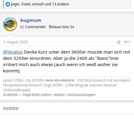
jeger
,
Foxel
,
simosh
und 13 andere
R
e
a
bugmum
k
t
Lt. Commander
🎅Rätsel-Elite ’24
i
o
n
7. August 2020
#11
e
n
@Teralios
Denke kurz unter dem 3600er müsste man sich mit
:
dem 3200er einordnen. Aber ja die 2400 als "Basis"linie
irritiert mich auch etwas (auch wenn ich weiß woher sie
kommt).
ryzen 3700x - rtx 3070FE
AMD XFX 480GTR
- SSD Mischmasch mit normalem
Festplattenmischmasch 32gb DDR4 - Lüfterdingsda und nen neuerer
Gehäusekrüppel
i5 4690K - - 16gb RAM, Lüfter - Kühler - Gehäusekrüppel