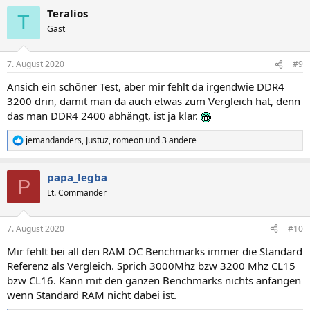
a
Teralios
k
T
t
Gast
i
o
n
7. August 2020
#9
e
n
Ansich ein schöner Test, aber mir fehlt da irgendwie DDR4
:
3200 drin, damit man da auch etwas zum Vergleich hat, denn
das man DDR4 2400 abhängt, ist ja klar.
jemandanders
,
Justuz
,
romeon
und 3 andere
R
e
a
papa_legba
k
P
t
Lt. Commander
i
o
n
7. August 2020
#10
e
n
Mir fehlt bei all den RAM OC Benchmarks immer die Standard
:
Referenz als Vergleich. Sprich 3000Mhz bzw 3200 Mhz CL15
bzw CL16. Kann mit den ganzen Benchmarks nichts anfangen
wenn Standard RAM nicht dabei ist.