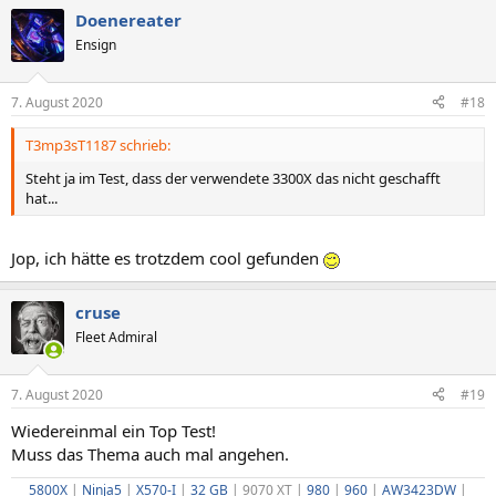
Doenereater
Ensign
7. August 2020
#18
T3mp3sT1187 schrieb:
Steht ja im Test, dass der verwendete 3300X das nicht geschafft
hat...
Jop, ich hätte es trotzdem cool gefunden
cruse
Fleet Admiral
7. August 2020
#19
Wiedereinmal ein Top Test!
Muss das Thema auch mal angehen.
5800X
|
Ninja5
|
X570-I
|
32 GB
| 9070 XT |
980
|
960
|
AW3423DW
|