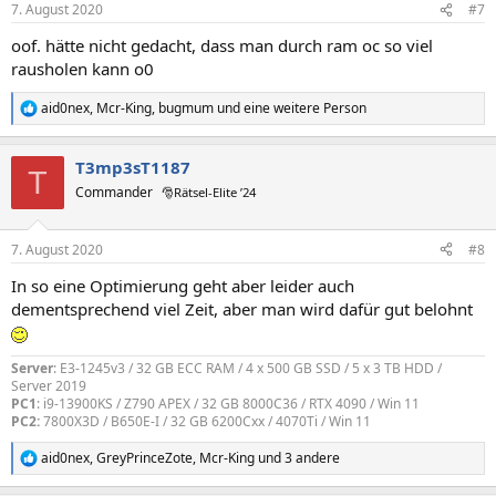
7. August 2020
#7
e
n
oof. hätte nicht gedacht, dass man durch ram oc so viel
:
rausholen kann o0
aid0nex
,
Mcr-King
,
bugmum
und eine weitere Person
R
e
a
T3mp3sT1187
k
T
t
Commander
🎅Rätsel-Elite ’24
i
o
n
7. August 2020
#8
e
n
In so eine Optimierung geht aber leider auch
:
dementsprechend viel Zeit, aber man wird dafür gut belohnt
Server
: E3-1245v3 / 32 GB ECC RAM / 4 x 500 GB SSD / 5 x 3 TB HDD /
Server 2019
PC1
: i9-13900KS / Z790 APEX / 32 GB 8000C36 / RTX 4090 / Win 11
PC2:
7800X3D / B650E-I / 32 GB 6200Cxx / 4070Ti / Win 11
aid0nex
,
GreyPrinceZote
,
Mcr-King
und 3 andere
R
e