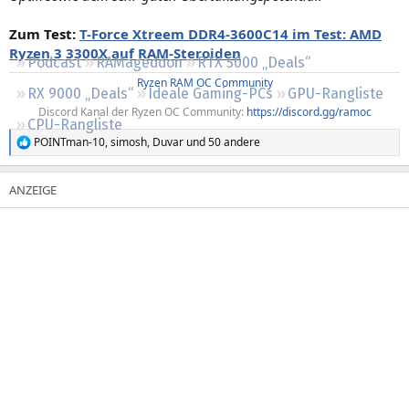
Regeln
Zum Test:
T-Force Xtreem DDR4-3600C14 im Test: AMD
Ryzen 3 3300X auf RAM-Steroiden
Podcast
RAMageddon
RTX 5000 „Deals“
Ryzen RAM OC Community
RX 9000 „Deals“
Ideale Gaming-PCs
GPU-Rangliste
Discord Kanal der Ryzen OC Community:
https://discord.gg/ramoc
CPU-Rangliste
POINTman-10
,
simosh
,
Duvar
und 50 andere
R
e
a
k
t
i
o
n
e
n
: