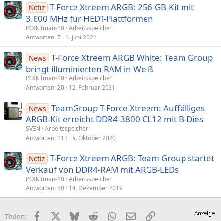
T-Force Xtreem ARGB: 256-GB-Kit mit
Notiz
3.600 MHz für HEDT-Plattformen
POINTman-10
Arbeitsspeicher
Antworten
7
1. Juni 2021
T-Force Xtreem ARGB White: Team Group
News
bringt illuminierten RAM in Weiß
POINTman-10
Arbeitsspeicher
Antworten
20
12. Februar 2021
TeamGroup T-Force Xtreem: Auffälliges
News
ARGB-Kit erreicht DDR4-3800 CL12 mit B-Dies
SVΞN
Arbeitsspeicher
Antworten
113
5. Oktober 2020
T-Force Xtreem ARGB: Team Group startet
Notiz
Verkauf von DDR4-RAM mit ARGB-LEDs
POINTman-10
Arbeitsspeicher
Antworten
50
19. Dezember 2019
Facebook
X (Twitter)
Bluesky
Reddit
WhatsApp
E-Mail
Link
Teilen: