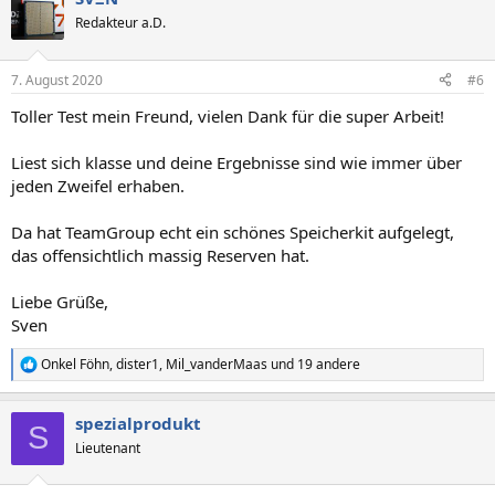
t
Redakteur a.D.
i
o
n
7. August 2020
#6
e
n
Toller Test mein Freund, vielen Dank für die super Arbeit!
:
Liest sich klasse und deine Ergebnisse sind wie immer über
jeden Zweifel erhaben.
Da hat TeamGroup echt ein schönes Speicherkit aufgelegt,
das offensichtlich massig Reserven hat.
Liebe Grüße,
Sven
Onkel Föhn
,
dister1
,
Mil_vanderMaas
und 19 andere
R
e
a
spezialprodukt
k
S
t
Lieutenant
i
o
n