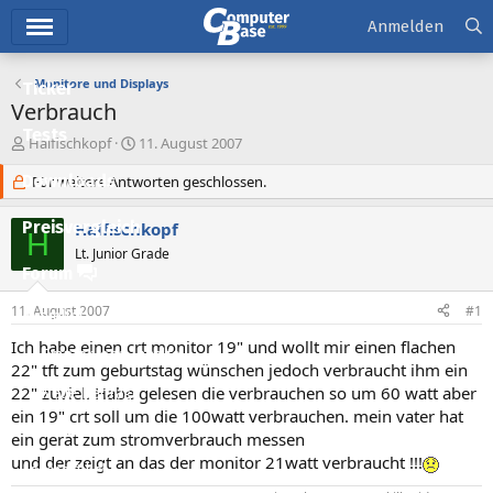
Hauptmenü
Anmelden
Monitore und Displays
Ticker
Verbrauch
Tests
E
E
Haifischkopf
11. August 2007
r
r
Downloads
s
Für weitere Antworten geschlossen.
s
t
t
e
e
Preisvergleich
Haifischkopf
H
l
l
Lt. Junior Grade
l
l
Forum
e
t
r
a
11. August 2007
#1
Aktuelles
m
Ich habe einen crt monitor 19" und wollt mir einen flachen
Empfohlene Inhalte
22" tft zum geburtstag wünschen jedoch verbraucht ihm ein
22" zuviel. Habe gelesen die verbrauchen so um 60 watt aber
Neue Beiträge
ein 19" crt soll um die 100watt verbrauchen. mein vater hat
Neueste Aktivitäten
ein gerät zum stromverbrauch messen
und der zeigt an das der monitor 21watt verbraucht !!!
Leserartikel