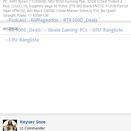
PC: AMD Ryzen 7 5700X3D, MSI B550 Gaming Plus, 32GB G.Skill Trident Z
Regeln
RGB 3200CL16, Sapphire Vega 56 Pulse, 2TB WD Black SN770, 512GB Patriot
Viper VPN100, WD Black 500GB, CoolerMaster Silencio 550, Be Quiet!
Straight Power 11 650W CM
Podcast
RAMageddon
RTX 5000 „Deals“
RX 9000 „Deals“
Ideale Gaming-PCs
GPU-Rangliste
CPU-Rangliste
Keyser Soze
Lt. Commander