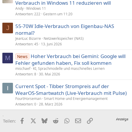
Verbrauch in Windows 11 reduzieren will
Andy
Windows 11
Antworten
222
Gestern um 11:20
55-70W Idle-Verbrauch von Eigenbau-NAS
J
normal?
JeanLuc Bizarre
Netzwerkspeicher (NAS)
Antworten
45
13. Juni 2026
Hoher Verbrauch bei Gemini: Google will
News
M
Fehler ge­fun­den haben, Fix soll kommen
mischaef
KI, Sprachmodelle und maschinelles Lernen
Antworten
8
30. Mai 2026
Current Spot - Tibber Strompreis auf der
WearOS-Smartwatch (Live-Verbrauch mit Pulse)
FourtHorseman
Smart Home und Energiemanagement
Antworten
0
28. März 2026
Facebook
X (Twitter)
Bluesky
Reddit
WhatsApp
E-Mail
Link
Teilen: