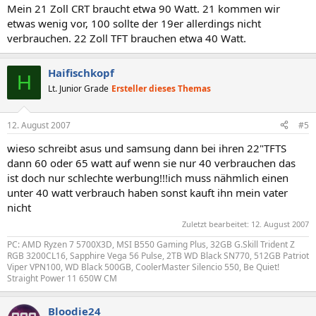
Mein 21 Zoll CRT braucht etwa 90 Watt. 21 kommen wir
etwas wenig vor, 100 sollte der 19er allerdings nicht
verbrauchen. 22 Zoll TFT brauchen etwa 40 Watt.
Haifischkopf
H
Lt. Junior Grade
Ersteller dieses Themas
12. August 2007
#5
wieso schreibt asus und samsung dann bei ihren 22"TFTS
dann 60 oder 65 watt auf wenn sie nur 40 verbrauchen das
ist doch nur schlechte werbung!!!ich muss nähmlich einen
unter 40 watt verbrauch haben sonst kauft ihn mein vater
nicht
Zuletzt bearbeitet:
12. August 2007
PC: AMD Ryzen 7 5700X3D, MSI B550 Gaming Plus, 32GB G.Skill Trident Z
RGB 3200CL16, Sapphire Vega 56 Pulse, 2TB WD Black SN770, 512GB Patriot
Viper VPN100, WD Black 500GB, CoolerMaster Silencio 550, Be Quiet!
Straight Power 11 650W CM
Bloodie24