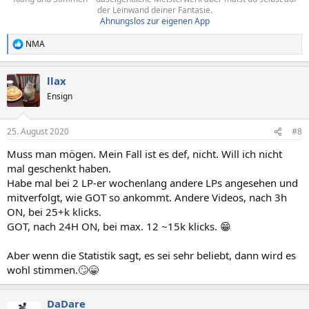
der Leinwand deiner Fantasie.
Ahnungslos zur eigenen App
NMA
R
e
a
llax
k
t
Ensign
i
o
n
25. August 2020
#8
e
n
Muss man mögen. Mein Fall ist es def, nicht. Will ich nicht
:
mal geschenkt haben.
Habe mal bei 2 LP-er wochenlang andere LPs angesehen und
mitverfolgt, wie GOT so ankommt. Andere Videos, nach 3h
ON, bei 25+k klicks.
GOT, nach 24H ON, bei max. 12 ~15k klicks. 😁
Aber wenn die Statistik sagt, es sei sehr beliebt, dann wird es
wohl stimmen.🙄😁
DaDare