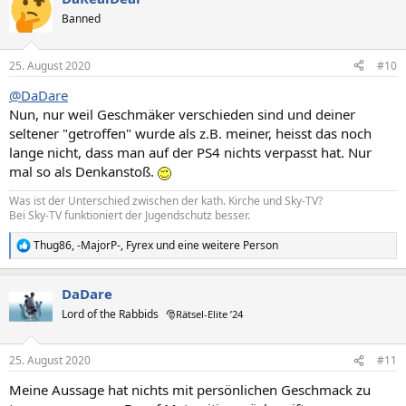
t
Banned
i
o
n
25. August 2020
#10
e
n
@DaDare
:
Nun, nur weil Geschmäker verschieden sind und deiner
seltener "getroffen" wurde als z.B. meiner, heisst das noch
lange nicht, dass man auf der PS4 nichts verpasst hat. Nur
mal so als Denkanstoß.
Was ist der Unterschied zwischen der kath. Kirche und Sky-TV?
Bei Sky-TV funktioniert der Jugendschutz besser.
Thug86
,
-MajorP-
,
Fyrex
und eine weitere Person
R
e
a
DaDare
k
t
Lord of the Rabbids
🎅Rätsel-Elite ’24
i
o
n
25. August 2020
#11
e
n
Meine Aussage hat nichts mit persönlichen Geschmack zu
: