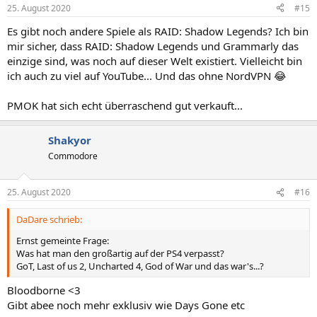
n
25. August 2020
#15
e
n
Es gibt noch andere Spiele als RAID: Shadow Legends? Ich bin
:
mir sicher, dass RAID: Shadow Legends und Grammarly das
einzige sind, was noch auf dieser Welt existiert. Vielleicht bin
ich auch zu viel auf YouTube... Und das ohne NordVPN 😂
PMOK hat sich echt überraschend gut verkauft...
Shakyor
Commodore
25. August 2020
#16
DaDare schrieb:
Ernst gemeinte Frage:
Was hat man den großartig auf der PS4 verpasst?
GoT, Last of us 2, Uncharted 4, God of War und das war's...?
Bloodborne <3
Gibt abee noch mehr exklusiv wie Days Gone etc