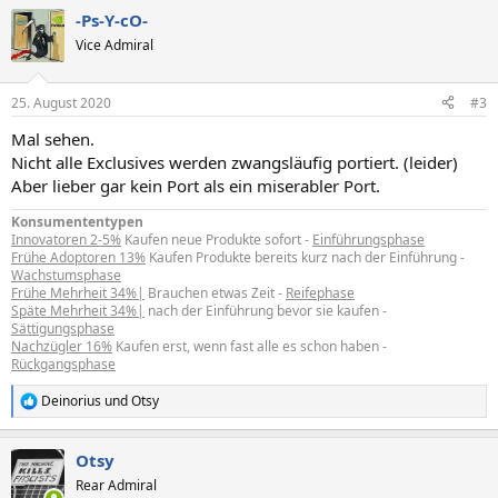
a
-Ps-Y-cO-
k
t
Vice Admiral
i
o
n
25. August 2020
#3
e
n
Mal sehen.
:
Nicht alle Exclusives werden zwangsläufig portiert. (leider)
Aber lieber gar kein Port als ein miserabler Port.
Konsumententypen
Innovatoren 2-5%
Kaufen neue Produkte sofort -
Einführungsphase
Frühe Adoptoren 13%
Kaufen Produkte bereits kurz nach der Einführung -
Wachstumsphase
Frühe Mehrheit 34%|
Brauchen etwas Zeit -
Reifephase
Späte Mehrheit 34%|
nach der Einführung bevor sie kaufen -
Sättigungsphase
Nachzügler 16%
Kaufen erst, wenn fast alle es schon haben -
Rückgangsphase
Deinorius
und
Otsy
R
e
a
Otsy
k
t
Rear Admiral
i