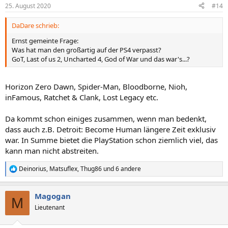
n
25. August 2020
#14
e
n
DaDare schrieb:
:
Ernst gemeinte Frage:
Was hat man den großartig auf der PS4 verpasst?
GoT, Last of us 2, Uncharted 4, God of War und das war's...?
Horizon Zero Dawn, Spider-Man, Bloodborne, Nioh,
inFamous, Ratchet & Clank, Lost Legacy etc.
Da kommt schon einiges zusammen, wenn man bedenkt,
dass auch z.B. Detroit: Become Human längere Zeit exklusiv
war. In Summe bietet die PlayStation schon ziemlich viel, das
kann man nicht abstreiten.
Deinorius
,
Matsuflex
,
Thug86
und 6 andere
R
e
a
Magogan
k
M
t
Lieutenant
i
o