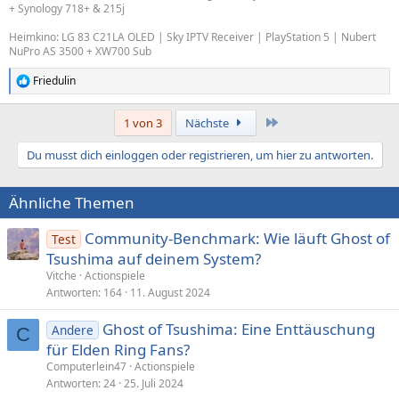
+ Synology 718+ & 215j
Heimkino: LG 83 C21LA OLED | Sky IPTV Receiver | PlayStation 5 | Nubert
NuPro AS 3500 + XW700 Sub
Friedulin
R
e
a
Letzte
1 von 3
Nächste
k
t
Du musst dich einloggen oder registrieren, um hier zu antworten.
i
o
n
Ähnliche Themen
e
n
:
Community-Benchmark: Wie läuft Ghost of
Test
Tsushima auf deinem System?
Vitche
Actionspiele
Antworten
164
11. August 2024
Ghost of Tsushima: Eine Enttäuschung
Andere
C
für Elden Ring Fans?
Computerlein47
Actionspiele
Antworten
24
25. Juli 2024