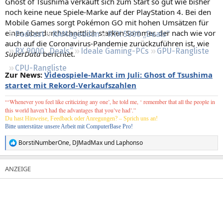
Ghost of Tsushima verkauft sich zum Start so gut wie bisher
Regeln
noch keine neue Spiele-Marke auf der PlayStation 4. Bei den
Mobile Games sorgt Pokémon GO mit hohen Umsätzen für
einen überdurchschnittlich starken Sommer, der nach wie vor
Podcast
RAMageddon
RTX 5000 „Deals“
auch auf die Coronavirus-Pandemie zurückzuführen ist, wie
RX 9000 „Deals“
Ideale Gaming-PCs
GPU-Rangliste
SuperData
berichtet.
CPU-Rangliste
Zur News:
Videospiele-Markt im Juli: Ghost of Tsushima
startet mit Rekord-Verkaufszahlen
“‘
Whenever you feel like criticizing any one’, he told me, ‘ remember that all the people in
this world haven’t had the advantages that you’ve had’.”
Du hast Hinweise, Feedback oder Anregungen? – Sprich uns an!
Bitte unterstütze unsere Arbeit mit ComputerBase Pro!
BorstiNumberOne
,
DJMadMax
und
Laphonso
R
e
a
k
t
i
o
n
e
n