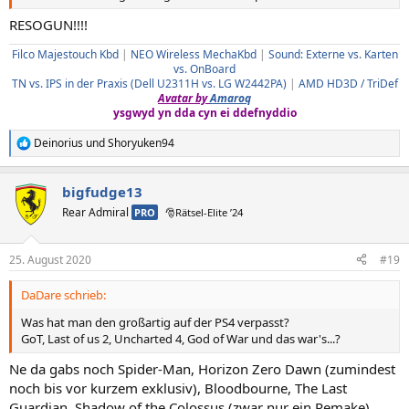
RESOGUN!!!!
Filco Majestouch Kbd
|
NEO Wireless MechaKbd
|
Sound: Externe vs. Karten
vs. OnBoard
TN vs. IPS in der Praxis (Dell U2311H vs. LG W2442PA)
|
AMD HD3D / TriDef
Avatar by
Amaroq
ysgwyd yn dda cyn ei ddefnyddio
Deinorius
und
Shoryuken94
R
e
a
bigfudge13
k
t
Rear Admiral
PRO
🎅Rätsel-Elite ’24
i
o
n
25. August 2020
#19
e
n
DaDare schrieb:
:
Was hat man den großartig auf der PS4 verpasst?
GoT, Last of us 2, Uncharted 4, God of War und das war's...?
Ne da gabs noch Spider-Man, Horizon Zero Dawn (zumindest
noch bis vor kurzem exklusiv), Bloodbourne, The Last
Guardian, Shadow of the Colossus (zwar nur ein Remake),