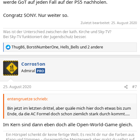
werde GoT auf jeden Fall auf der PS5 nachholen.
Congratz SONY. Nur weiter so.
Zuletzt bearbeitet:
25. August 2020
Was ist der Unterschied zwischen der kath. Kirche und Sky-TV?
Bei Sky-TV funktioniert der Jugendschutz besser.
Thug86
,
BorstiNumberOne
,
Hells_Bells
und 2 andere
R
e
a
Corros1on
k
t
Admiral
PRO
i
o
n
25. August 2020
#7
e
n
entengruetze schrieb:
:
Bin jetzt im letzten drittel, aber quäle mich hier doch etwas bis zum
Ende, da die AC Formel doch schon ziemlich stark durch kommt.....
Im Kern sind dann eben doch alle Open-World-Game gleich.
Ein Hörspiel schenkt dir keine fertige Welt. Es reicht dir nur die Farben aus
Klang und Stimmen – daseigentliche Meisterwerk aber malst du selbst auf