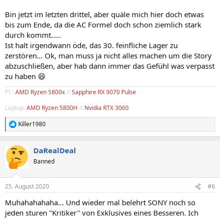
Bin jetzt im letzten drittel, aber quäle mich hier doch etwas
bis zum Ende, da die AC Formel doch schon ziemlich stark
durch kommt.....
Ist halt irgendwann öde, das 30. feinfliche Lager zu
zerstören... Ok, man muss ja nicht alles machen um die Story
abzuschließen, aber hab dann immer das Gefühl was verpasst
zu haben 😄
PC:
AMD Ryzen 5800x
//
Sapphire RX 9070 Pulse
Laptop:
AMD Ryzen 5800H
//
Nvidia RTX 3060
Killer1980
R
e
a
DaRealDeal
k
t
Banned
i
o
n
25. August 2020
#6
e
n
Muhahahahaha... Und wieder mal belehrt SONY noch so
:
jeden sturen "Kritiker" von Exklusives eines Besseren. Ich