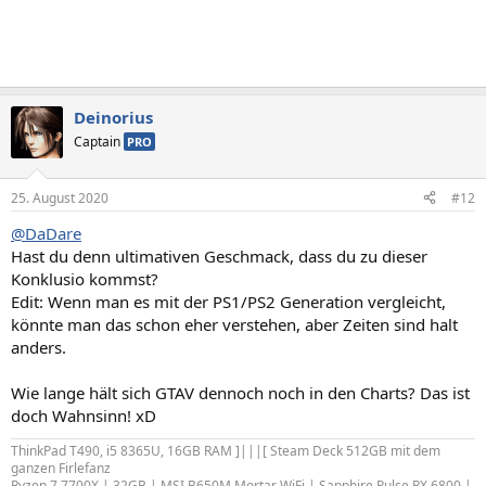
Deinorius
Captain
PRO
25. August 2020
#12
@DaDare
Hast du denn ultimativen Geschmack, dass du zu dieser
Konklusio kommst?
Edit: Wenn man es mit der PS1/PS2 Generation vergleicht,
könnte man das schon eher verstehen, aber Zeiten sind halt
anders.
Wie lange hält sich GTAV dennoch noch in den Charts? Das ist
doch Wahnsinn! xD
ThinkPad T490, i5 8365U, 16GB RAM ]|||[ Steam Deck 512GB mit dem
ganzen Firlefanz
Ryzen 7 7700X | 32GB | MSI B650M Mortar WiFi | Sapphire Pulse RX 6800 |