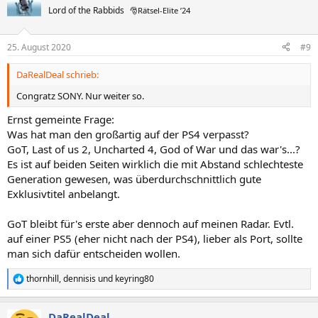
Lord of the Rabbids
🎅Rätsel-Elite ’24
25. August 2020
#9
DaRealDeal schrieb:
Congratz SONY. Nur weiter so.
Ernst gemeinte Frage:
Was hat man den großartig auf der PS4 verpasst?
GoT, Last of us 2, Uncharted 4, God of War und das war's...?
Es ist auf beiden Seiten wirklich die mit Abstand schlechteste
Generation gewesen, was überdurchschnittlich gute
Exklusivtitel anbelangt.
GoT bleibt für's erste aber dennoch auf meinen Radar. Evtl.
auf einer PS5 (eher nicht nach der PS4), lieber als Port, sollte
man sich dafür entscheiden wollen.
thornhill
,
dennisis
und
keyring80
R
e
a
DaRealDeal
k