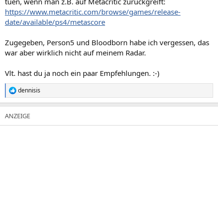
tuen, wenn man z.B. auf Metacritic zurückgreift:
https://www.metacritic.com/browse/games/release-
date/available/ps4/metascore
Zugegeben, Person5 und Bloodborn habe ich vergessen, das
war aber wirklich nicht auf meinem Radar.
Vlt. hast du ja noch ein paar Empfehlungen. :-)
dennisis
R
e
a
k
t
i
o
n
e
n
: