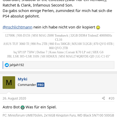
Ratchet & Clank, Infamous Second Son.
Da gabs schon einige Perlen, zumindest für mich hat sich die
PS4 absolut gelohnt.
@nschlichtmann
nein ich habe nicht von dir kopiert
12700K | NH-D15S | MSI MAG Z690 Tomahawk | 32GB DDR4 TridentZ 4000MHz
CL16
ASUS TUF 3060 TI | 990 Pro 2TB | 960 Evo 500GB | MX100 512GB | 870 QVO 8TB |
860 QVO 2TB
bq SP11P 750W | Define 7 | Kone Aimo | Corsair K70 LP red | SBX G6
JBL LSR 305+LSR 310S | SH HD6XX | MSI MAG274QRFDE-QD | LG C1 65"
JahJah192
R
e
a
Myki
k
M
t
Commander
PRO
i
o
n
26. August 2020
#20
e
n
Astro Bot
Was für ein Spiel.
:
PC: Minisforum UM870slim, 2x16GB Kingston Fury, WD Black SN7100 500GB