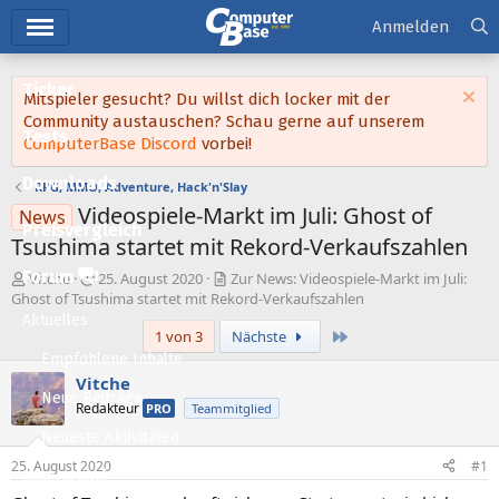
Hauptmenü
Anmelden
Ticker
Mitspieler gesucht? Du willst dich locker mit der
Community austauschen? Schau gerne auf unserem
Tests
ComputerBase Discord
vorbei!
Downloads
RPG, MMO, Adventure, Hack'n'Slay
Videospiele-Markt im Juli: Ghost of
News
Preisvergleich
Tsushima startet mit Rekord-Verkaufszahlen
Forum
E
E
Vitche
25. August 2020
Zur News: Videospiele-Markt im Juli:
r
r
Ghost of Tsushima startet mit Rekord-Verkaufszahlen
s
s
Aktuelles
Letzte
1 von 3
Nächste
t
t
e
e
Empfohlene Inhalte
l
l
Vitche
l
l
Neue Beiträge
Redakteur
PRO
Teammitglied
e
t
Neueste Aktivitäten
r
a
m
25. August 2020
#1
Leserartikel