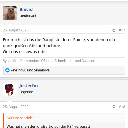
Biocid
Lieutenant
25. August 2020
#17
Für mich ist das die Rangliste derer Spiele, von denen ich
ganz großen Abstand nehme.
Gut das es sowas gibt.
Sysprofile: Commodore C64 mit Schnelllader und Datasette
keyring80
und
Simanova
R
e
a
Jesterfox
k
t
Legende
i
o
n
25. August 2020
#18
e
n
DaDare schrieb:
:
Was hat man den großartig auf der PS4 verpasst?