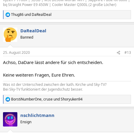
bq Straight Power E9 450W | Cooler Master Q300L (2 große Löcher)
Thug86
und
DaRealDeal
R
e
a
DaRealDeal
k
t
Banned
i
o
n
25. August 2020
#13
e
n
Achso, DaDare lässt andere für sich entscheiden.
:
Keine weiteren Fragen, Eure Ehren.
Was ist der Unterschied zwischen der kath. Kirche und Sky-TV?
Bei Sky-TV funktioniert der Jugendschutz besser.
BorstiNumberOne
,
cruse
und
Shoryuken94
R
e
a
nschlichtmann
k
t
Ensign
i
o