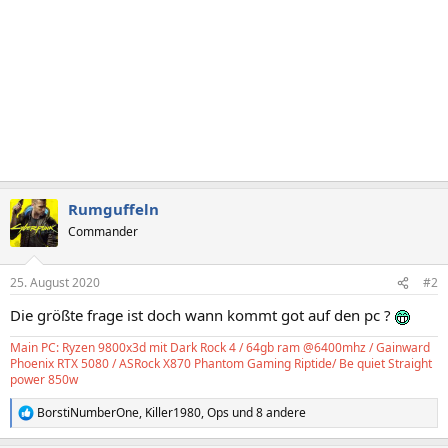
:
Rumguffeln
Commander
25. August 2020
#2
Die größte frage ist doch wann kommt got auf den pc ?
Main PC: Ryzen 9800x3d mit Dark Rock 4 / 64gb ram @6400mhz / Gainward
Phoenix RTX 5080 / ASRock X870 Phantom Gaming Riptide/ Be quiet Straight
power 850w
BorstiNumberOne
,
Killer1980
,
Ops
und 8 andere
R
e