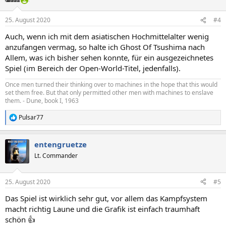
o
n
25. August 2020
#4
e
n
Auch, wenn ich mit dem asiatischen Hochmittelalter wenig
:
anzufangen vermag, so halte ich Ghost Of Tsushima nach
Allem, was ich bisher sehen konnte, für ein ausgezeichnetes
Spiel (im Bereich der Open-World-Titel, jedenfalls).
Once men turned their thinking over to machines in the hope that this would
set them free. But that only permitted other men with machines to enslave
them. - Dune, book I, 1963
Pulsar77
R
e
a
entengruetze
k
t
Lt. Commander
i
o
n
25. August 2020
#5
e
n
Das Spiel ist wirklich sehr gut, vor allem das Kampfsystem
:
macht richtig Laune und die Grafik ist einfach traumhaft
schön 👍