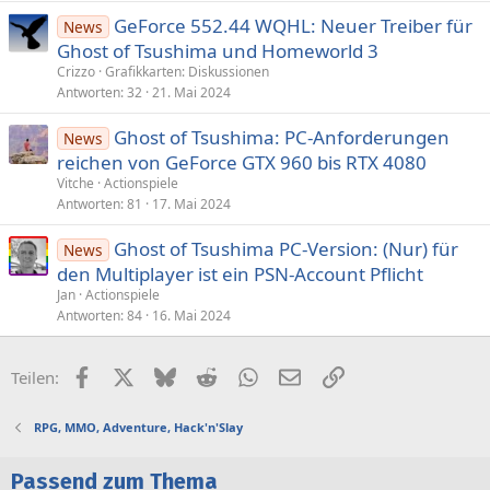
GeForce 552.44 WQHL: Neuer Treiber für
News
Ghost of Tsushima und Homeworld 3
Crizzo
Grafikkarten: Diskussionen
Antworten
32
21. Mai 2024
Ghost of Tsushima: PC-Anforderungen
News
reichen von GeForce GTX 960 bis RTX 4080
Vitche
Actionspiele
Antworten
81
17. Mai 2024
Ghost of Tsushima PC-Version: (Nur) für
News
den Multiplayer ist ein PSN-Account Pflicht
Jan
Actionspiele
Antworten
84
16. Mai 2024
Facebook
X (Twitter)
Bluesky
Reddit
WhatsApp
E-Mail
Link
Teilen:
RPG, MMO, Adventure, Hack'n'Slay
Passend zum Thema