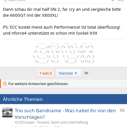
Dann schau dir mal half life 2, far cry an und vergleiche bitte
die 6600GT mit der X800XL!
PS: ECC kostet meist auch Performance! Ist total überflüssig!
und nforce4 unterstützt es schon mit Sockel 939
..
___
...
_
.
__
...
__
..
__
...
__
..
_
.
/'___\/\`'_\
.
/\
.
\/\
.
\
.
/\
.
\/'\
/\
.
\__/\
.
\
.
\/
.
\
.
\
.
\_\
.
\\/>
..
</
\
.
\____\\
.
\_\
..
\
.
\____/
.
/\_/\_\
.
\/____/
.
\/_/
...
\/___/
..
\//\/_/
Letzte
1 von 3
Nächste
Für weitere Antworten geschlossen.
Ähnliche Themen
Trio such Bandname - Was haltet ihr von den
Vorschlägen?
f
VCXZtrooper
Freizeit, Sport und Unterhaltung