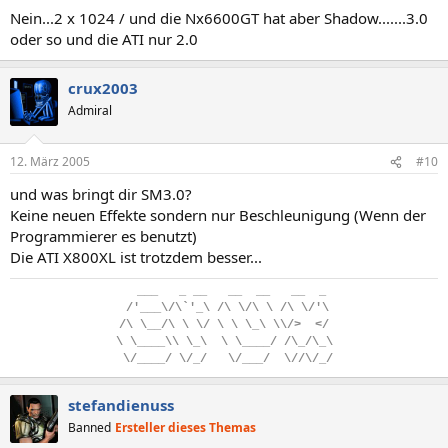
Nein...2 x 1024 / und die Nx6600GT hat aber Shadow.......3.0
oder so und die ATI nur 2.0
crux2003
Admiral
12. März 2005
#10
und was bringt dir SM3.0?
Keine neuen Effekte sondern nur Beschleunigung (Wenn der
Programmierer es benutzt)
Die ATI X800XL ist trotzdem besser...
..
___
...
_
.
__
...
__
..
__
...
__
..
_
.
/'___\/\`'_\
.
/\
.
\/\
.
\
.
/\
.
\/'\
/\
.
\__/\
.
\
.
\/
.
\
.
\
.
\_\
.
\\/>
..
</
\
.
\____\\
.
\_\
..
\
.
\____/
.
/\_/\_\
.
\/____/
.
\/_/
...
\/___/
..
\//\/_/
stefandienuss
Banned
Ersteller dieses Themas