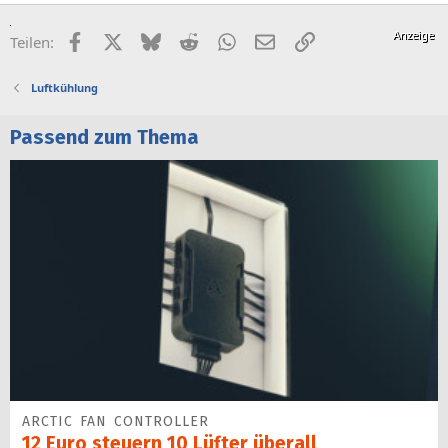
Facebook
X (Twitter)
Bluesky
Reddit
WhatsApp
E-Mail
Link
Teilen:
Luftkühlung
Passend zum Thema
ARCTIC FAN CONTROLLER
12 Euro steuern 10 Lüfter überall