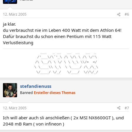
12. März 2005
#6
ja klar.
du verbrauchst nie im Leben 400 Watt mit dem Athlon 64!
Dafür brauchst du schon einen Pentium mit 115 Watt
Verlustleistung
..
___
...
_
.
__
...
__
..
__
...
__
..
_
.
/'___\/\`'_\
.
/\
.
\/\
.
\
.
/\
.
\/'\
/\
.
\__/\
.
\
.
\/
.
\
.
\
.
\_\
.
\\/>
..
</
\
.
\____\\
.
\_\
..
\
.
\____/
.
/\_/\_\
.
\/____/
.
\/_/
...
\/___/
..
\//\/_/
stefandienuss
Banned
Ersteller dieses Themas
12. März 2005
#7
Ich will aber auch sli anschließen ( 2x MSI NX6600GT ), und
2048 mB Ram ( von infineon )