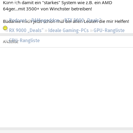
Kann ich damit ein "starkes" System wie z.B. ein AMD
Regeln
64ger...mit 3500+ von Winchster betreiben!
Podcast
RAMageddon
RTX 5000 „Deals“
Badanke mich jetzt schon mal bei allen Leuten die mir Helfen!
RX 9000 „Deals“
Ideale Gaming-PCs
GPU-Rangliste
CPU-Rangliste