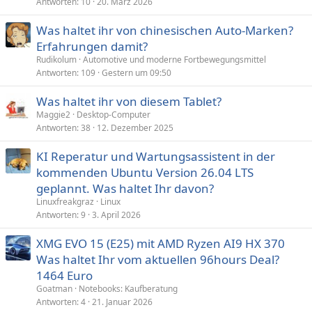
r
Antworten
10
20. März 2026
a
Was haltet ihr von chinesischen Auto-Marken?
g
Erfahrungen damit?
e
Rudikolum
Automotive und moderne Fortbewegungsmittel
Antworten
109
Gestern um 09:50
Was haltet ihr von diesem Tablet?
Maggie2
Desktop-Computer
Antworten
38
12. Dezember 2025
KI Reperatur und Wartungsassistent in der
kommenden Ubuntu Version 26.04 LTS
geplannt. Was haltet Ihr davon?
Linuxfreakgraz
Linux
Antworten
9
3. April 2026
XMG EVO 15 (E25) mit AMD Ryzen AI9 HX 370
Was haltet Ihr vom aktuellen 96hours Deal?
1464 Euro
Goatman
Notebooks: Kaufberatung
Antworten
4
21. Januar 2026