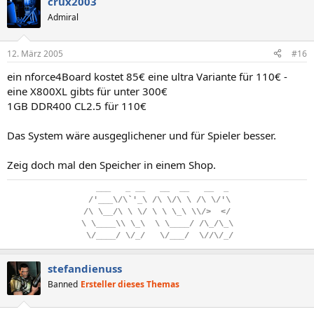
crux2003
Admiral
12. März 2005
#16
ein nforce4Board kostet 85€ eine ultra Variante für 110€ -
eine X800XL gibts für unter 300€
1GB DDR400 CL2.5 für 110€
Das System wäre ausgeglichener und für Spieler besser.
Zeig doch mal den Speicher in einem Shop.
..
___
...
_
.
__
...
__
..
__
...
__
..
_
.
/'___\/\`'_\
.
/\
.
\/\
.
\
.
/\
.
\/'\
/\
.
\__/\
.
\
.
\/
.
\
.
\
.
\_\
.
\\/>
..
</
\
.
\____\\
.
\_\
..
\
.
\____/
.
/\_/\_\
.
\/____/
.
\/_/
...
\/___/
..
\//\/_/
stefandienuss
Banned
Ersteller dieses Themas