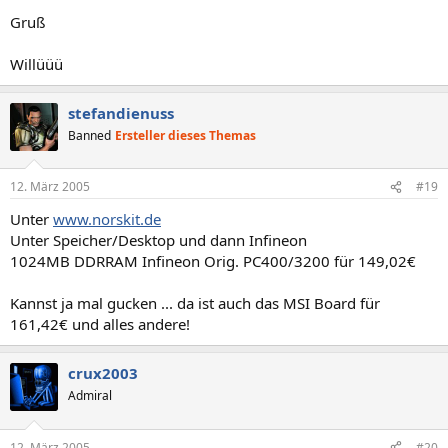
Gruß
Willüüü
stefandienuss
Banned
Ersteller dieses Themas
12. März 2005
#19
Unter
www.norskit.de
Unter Speicher/Desktop und dann Infineon
1024MB DDRRAM Infineon Orig. PC400/3200 für 149,02€
Kannst ja mal gucken ... da ist auch das MSI Board für
161,42€ und alles andere!
crux2003
Admiral
12. März 2005
#20