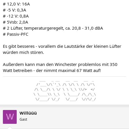
# 12,0 V: 16A
# -5 V: 0,3A
# -12 V: 0,8A
# 5Vsb: 2,0A
# 2 Lüfter, temperaturgeregelt, ca. 20,8 - 31,0 dBA
# Passiv-PFC
Es gibt besseres - vorallem die Lautstärke der kleinen Lüfter
würden mich stören.
Außerdem kann man den Winchester problemlos mit 350
Watt betreiben - der nimmt maximal 67 Watt auf!
..
___
...
_
.
__
...
__
..
__
...
__
..
_
.
/'___\/\`'_\
.
/\
.
\/\
.
\
.
/\
.
\/'\
/\
.
\__/\
.
\
.
\/
.
\
.
\
.
\_\
.
\\/>
..
</
\
.
\____\\
.
\_\
..
\
.
\____/
.
/\_/\_\
.
\/____/
.
\/_/
...
\/___/
..
\//\/_/
Willüüü
W
Gast