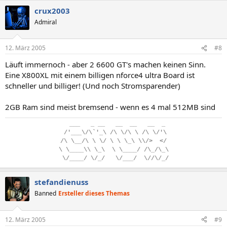
crux2003
Admiral
12. März 2005
#8
Läuft immernoch - aber 2 6600 GT's machen keinen Sinn.
Eine X800XL mit einem billigen nforce4 ultra Board ist
schneller und billiger! (Und noch Stromsparender)
2GB Ram sind meist bremsend - wenn es 4 mal 512MB sind
..
___
...
_
.
__
...
__
..
__
...
__
..
_
.
/'___\/\`'_\
.
/\
.
\/\
.
\
.
/\
.
\/'\
/\
.
\__/\
.
\
.
\/
.
\
.
\
.
\_\
.
\\/>
..
</
\
.
\____\\
.
\_\
..
\
.
\____/
.
/\_/\_\
.
\/____/
.
\/_/
...
\/___/
..
\//\/_/
stefandienuss
Banned
Ersteller dieses Themas
12. März 2005
#9