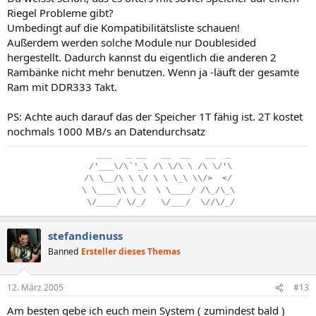
Riegel Probleme gibt?
Umbedingt auf die Kompatibilitätsliste schauen!
Außerdem werden solche Module nur Doublesided
hergestellt. Dadurch kannst du eigentlich die anderen 2
Rambänke nicht mehr benutzen. Wenn ja -läuft der gesamte
Ram mit DDR333 Takt.
PS: Achte auch darauf das der Speicher 1T fähig ist. 2T kostet
nochmals 1000 MB/s an Datendurchsatz
..
___
...
_
.
__
...
__
..
__
...
__
..
_
.
/'___\/\`'_\
.
/\
.
\/\
.
\
.
/\
.
\/'\
/\
.
\__/\
.
\
.
\/
.
\
.
\
.
\_\
.
\\/>
..
</
\
.
\____\\
.
\_\
..
\
.
\____/
.
/\_/\_\
.
\/____/
.
\/_/
...
\/___/
..
\//\/_/
stefandienuss
Banned
Ersteller dieses Themas
12. März 2005
#13
Am besten gebe ich euch mein System ( zumindest bald )