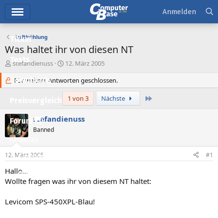
Hauptmenü
Anmelden
Luftkühlung
Ticker
Was haltet ihr von diesen NT
Tests
E
E
stefandienuss
12. März 2005
r
r
Downloads
s
Für weitere Antworten geschlossen.
s
t
t
e
e
Letzte
1 von 3
Nächste
Preisvergleich
l
l
l
l
stefandienuss
Forum
e
t
Banned
r
a
Aktuelles
m
12. März 2005
#1
Empfohlene Inhalte
Hallo...
Neue Beiträge
Wollte fragen was ihr von diesem NT haltet:
Neueste Aktivitäten
Levicom SPS-450XPL-Blau!
Leserartikel