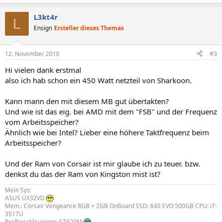
L3kt4r
L
Ensign
Ersteller dieses Themas
12. November 2010
#3
Hi vielen dank erstmal
also ich hab schon ein 450 Watt netzteil von Sharkoon.
Kann mann den mit diesem MB gut übertakten?
Und wie ist das eig. bei AMD mit dem "FSB" und der Frequenz
vom Arbeitsspeicher?
Ähnlich wie bei Intel? Lieber eine höhere Taktfrequenz beim
Arbeitsspeicher?
Und der Ram von Corsair ist mir glaube ich zu teuer. bzw.
denkst du das der Ram von Kingston mist ist?
Mein Sys:
ASUS UX32VD
Mem.: Corsair Vengeance 8GB + 2GB OnBoard SSD: 840 EVO 500GB CPU: i7-
3517U
Pxelbeschleuniger: GT620M