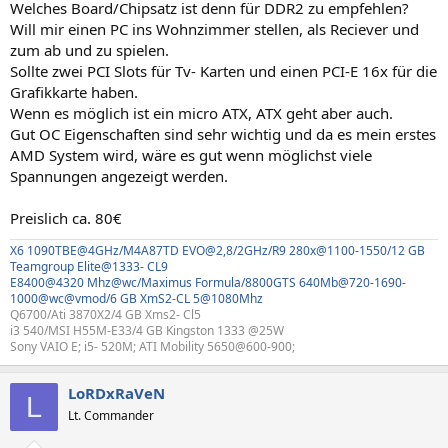
Welches Board/Chipsatz ist denn für DDR2 zu empfehlen?
Will mir einen PC ins Wohnzimmer stellen, als Reciever und
zum ab und zu spielen.
Sollte zwei PCI Slots für Tv- Karten und einen PCI-E 16x für die
Grafikkarte haben.
Wenn es möglich ist ein micro ATX, ATX geht aber auch.
Gut OC Eigenschaften sind sehr wichtig und da es mein erstes
AMD System wird, wäre es gut wenn möglichst viele
Spannungen angezeigt werden.
Preislich ca. 80€
X6 1090TBE@4GHz/M4A87TD EVO@2,8/2GHz/R9 280x@1100-1550/12 GB
Teamgroup Elite@1333- CL9
E8400@4320 Mhz@wc/Maximus Formula/8800GTS 640Mb@720-1690-
1000@wc@vmod/6 GB XmS2-CL 5@1080Mhz
Q6700/Ati 3870X2/4 GB Xms2- Cl5
i3 540/MSI H55M-E33/4 GB Kingston 1333 @25W
Sony VAIO E; i5- 520M; ATI Mobility 5650@600-900;
LoRDxRaVeN
L
Lt. Commander