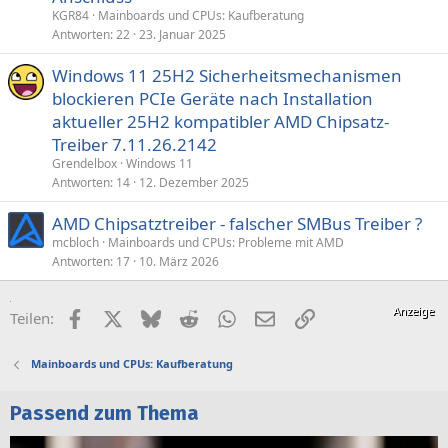
KGR84
Mainboards und CPUs: Kaufberatung
Antworten
22
23. Januar 2025
Windows 11 25H2 Sicherheitsmechanismen
blockieren PCIe Geräte nach Installation
aktueller 25H2 kompatibler AMD Chipsatz-
Treiber 7.11.26.2142
Grendelbox
Windows 11
Antworten
14
12. Dezember 2025
AMD Chipsatztreiber - falscher SMBus Treiber ?
mcbloch
Mainboards und CPUs: Probleme mit AMD
Antworten
17
10. März 2026
Facebook
X (Twitter)
Bluesky
Reddit
WhatsApp
E-Mail
Link
Teilen:
Mainboards und CPUs: Kaufberatung
Passend zum Thema