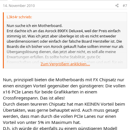
14. November 2010
#7
L3kt4r schrieb:
Nun suche ich ein Motherboard.
Erst dachte ich an das Asrock 890FX Deluxe4, weil der Preis einfach
stimmig ist. Was ich jetzt aber überlege ist ob es nicht entweder
überdimensioniert oder einfach der falsche Board Hersteller ist. Die
Boards die ich bisher von Asrock gekauft habe sollten immer nur als
Übergangslösung dienen, das jetzt aber nicht, es soll alle meine
Erwartungen erfüllen. Es sollte hohe Stabilität, gute Oc
Eigenschaften und ein aufgeräumtes Layout haben und evtl. für ein
Zum Vergrößern anklicken....
CF Sytem taugen.
Brauche ich dafür überhaupt einen 890FX? Oder reicht vielleicht
Nun, prinzipiell bieten die Motherboards mit FX Chipsatz nur
schon ein 870 Chipsatz? Und welches Board empfehlt Ihr mir
einen einzigen Vorteil gegenüber den günstigeren: Die vollen
schlussendlich?
x16 PCIe Lanes für beide Grafikkarten in einem
Crossfiregespann. Das ist alles!
Ps. bei dem Arbeitsspeicher bin ich auch noch nicht
Durch diesen teureren Chipsatz hat man KEINEN Vorteil beim
hundertprozentig sicher
Übertakten, was gerne behauptet wird. Auch muss gesagt
Vielen Dank und LG
werden, dass man durch die vollen PCIe Lanes nur einen
Vorteil von unter 5% im Maximum hat.
D.h. ich würde dir ebenfalls zu einem günstigeren Modell