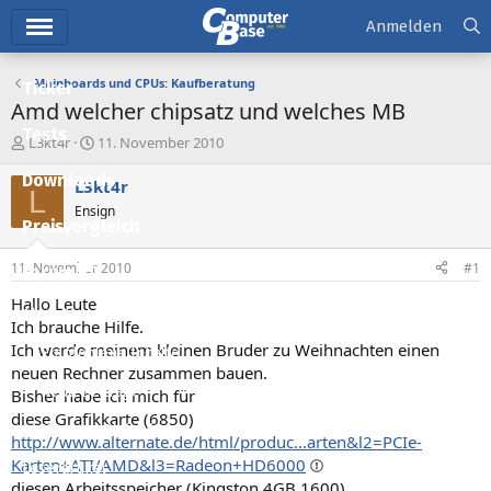
Hauptmenü
Anmelden
Mainboards und CPUs: Kaufberatung
Ticker
Amd welcher chipsatz und welches MB
Tests
E
E
L3kt4r
11. November 2010
r
r
Downloads
s
s
L3kt4r
L
t
t
Ensign
e
e
Preisvergleich
l
l
l
l
11. November 2010
#1
Forum
e
t
r
a
Hallo Leute
Aktuelles
m
Ich brauche Hilfe.
Ich werde meinem kleinen Bruder zu Weihnachten einen
Empfohlene Inhalte
neuen Rechner zusammen bauen.
Neue Beiträge
Bisher habe ich mich für
diese Grafikkarte (6850)
Neueste Aktivitäten
http://www.alternate.de/html/produc...arten&l2=PCIe-
Karten+ATI/AMD&l3=Radeon+HD6000
Leserartikel
diesen Arbeitsspeicher (Kingston 4GB 1600)