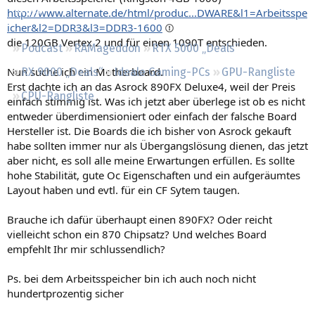
Regeln
http://www.alternate.de/html/produc...DWARE&l1=Arbeitsspe
icher&l2=DDR3&l3=DDR3-1600
die 120GB Vertex 2 und für einen 1090T entschieden.
Podcast
RAMageddon
RTX 5000 „Deals“
Nun suche ich ein Motherboard.
RX 9000 „Deals“
Ideale Gaming-PCs
GPU-Rangliste
Erst dachte ich an das Asrock 890FX Deluxe4, weil der Preis
CPU-Rangliste
einfach stimmig ist. Was ich jetzt aber überlege ist ob es nicht
entweder überdimensioniert oder einfach der falsche Board
Hersteller ist. Die Boards die ich bisher von Asrock gekauft
habe sollten immer nur als Übergangslösung dienen, das jetzt
aber nicht, es soll alle meine Erwartungen erfüllen. Es sollte
hohe Stabilität, gute Oc Eigenschaften und ein aufgeräumtes
Layout haben und evtl. für ein CF Sytem taugen.
Brauche ich dafür überhaupt einen 890FX? Oder reicht
vielleicht schon ein 870 Chipsatz? Und welches Board
empfehlt Ihr mir schlussendlich?
Ps. bei dem Arbeitsspeicher bin ich auch noch nicht
hundertprozentig sicher