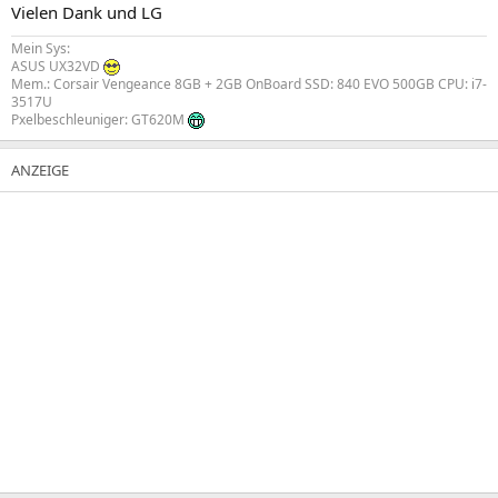
Vielen Dank und LG
Mein Sys:
ASUS UX32VD
Mem.: Corsair Vengeance 8GB + 2GB OnBoard SSD: 840 EVO 500GB CPU: i7-
3517U
Pxelbeschleuniger: GT620M