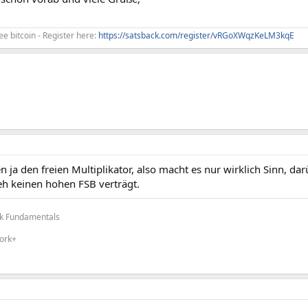
ee bitcoin - Register here:
https://satsback.com/register/vRGoXWqzKeLM3kqE
 ja den freien Multiplikator, also macht es nur wirklich Sinn, da
h keinen hohen FSB verträgt.
k Fundamentals
ork+