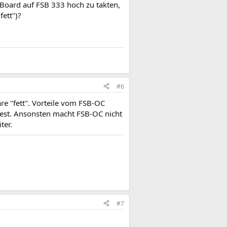
 Board auf FSB 333 hoch zu takten,
fett")?
#6
äre "fett". Vorteile vom FSB-OC
test. Ansonsten macht FSB-OC nicht
ter.
#7