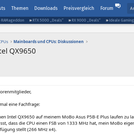
sts
Themen
Downloads
Preisvergleich
Forum
A
RAMageddon
RTX 5000 „Deals“
RX 9000 „Deals“
Ideale Gamin
 CPUs
Mainboards und CPUs: Diskussionen
ntel QX9650
Forenmitglieder,
 mal eine Fachfrage:
inen Intel QX9650 auf meinem MoBo Asus P5B-E Plus laufen zu la
usst, dass die CPU einen FSB von 1333 MHz hat, mein MoBo eigen
fügung stellt (266 MHz x4).