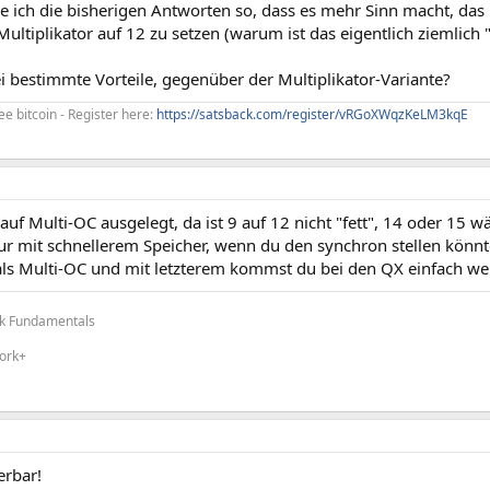
e ich die bisherigen Antworten so, dass es mehr Sinn macht, das
Multiplikator auf 12 zu setzen (warum ist das eigentlich ziemlich "
i bestimmte Vorteile, gegenüber der Multiplikator-Variante?
ee bitcoin - Register here:
https://satsback.com/register/vRGoXWqzKeLM3kqE
auf Multi-OC ausgelegt, da ist 9 auf 12 nicht "fett", 14 oder 15 w
nur mit schnellerem Speicher, wenn du den synchron stellen könn
als Multi-OC und mit letzterem kommst du bei den QX einfach wei
k Fundamentals
ork+
rbar!