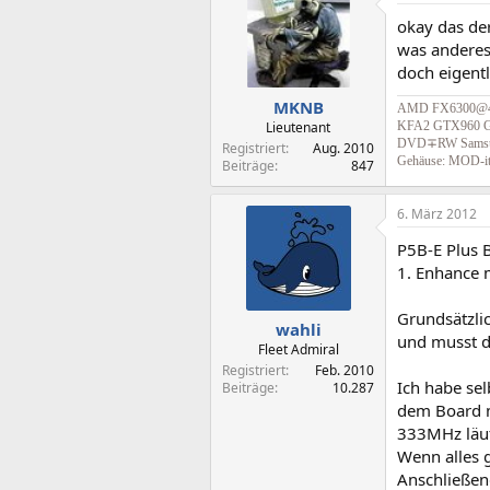
okay das de
was anderes
doch eigentl
MKNB
AMD FX6300@4,2
Lieutenant
KFA2 GTX960 Ga
DVD∓RW Samsung 
Registriert
Aug. 2010
Gehäuse: MOD-it 
Beiträge
847
6. März 2012
P5B-E Plus 
1. Enhance
Grundsätzli
wahli
und musst d
Fleet Admiral
Registriert
Feb. 2010
Ich habe sel
Beiträge
10.287
dem Board m
333MHz läuft
Wenn alles g
Anschließend