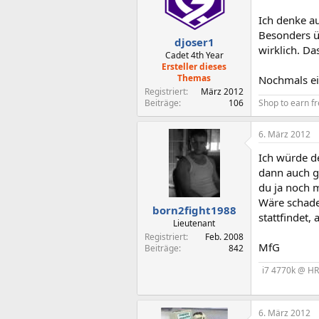
Ich denke au
Besonders ü
djoser1
wirklich. Da
Cadet 4th Year
Ersteller dieses
Themas
Nochmals ei
Registriert
März 2012
Shop to earn fr
Beiträge
106
6. März 2012
Ich würde d
dann auch g
du ja noch m
Wäre schade
born2fight1988
stattfindet,
Lieutenant
Registriert
Feb. 2008
MfG
Beiträge
842
i7 4770k @ HR
6. März 2012