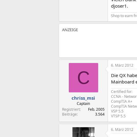
djoser1.
Shop to earn fr
6. März 2012
C
Die QX haben
Mainboard e
Certified for:
CCNA - Networ
chriss_msi
CompTIA A+
Captain
CompTIA Netw
Registriert
Feb. 2005
VSP 5.5
Beiträge
3.564
VTSP 5.5
6. März 2012