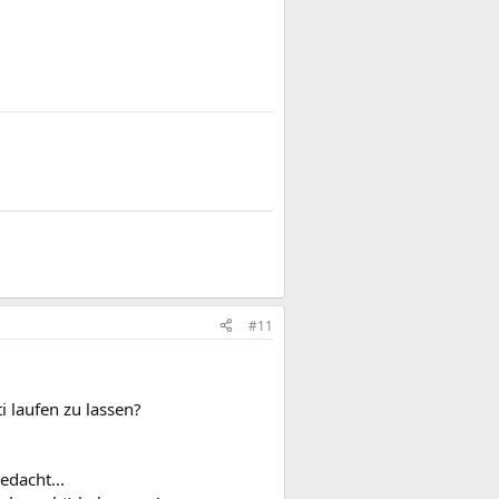
#11
 laufen zu lassen?
edacht...