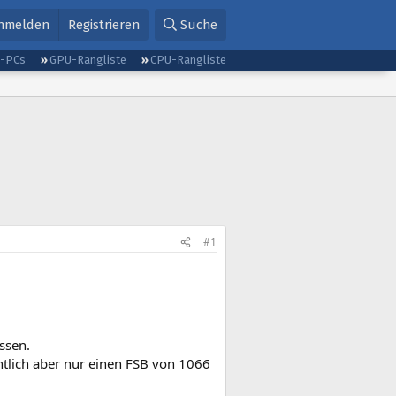
nmelden
Registrieren
Suche
g-PCs
GPU-Rangliste
CPU-Rangliste
#1
ssen.
tlich aber nur einen FSB von 1066