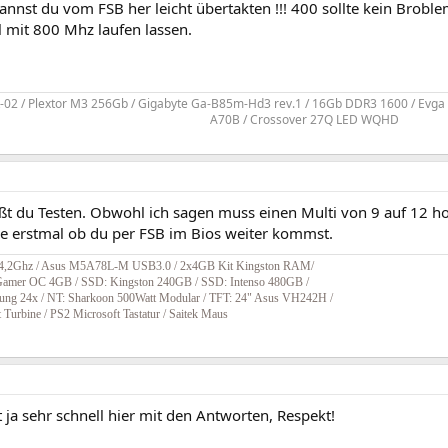
annst du vom FSB her leicht übertakten !!! 400 sollte kein Brobl
 mit 800 Mhz laufen lassen.
-02 / Plextor M3 256Gb / Gigabyte Ga-B85m-Hd3 rev.1 / 16Gb DDR3 1600 / Evga 6
A70B / Crossover 27Q LED WQHD​
ßt du Testen. Obwohl ich sagen muss einen Multi von 9 auf 12 ho
ere erstmal ob du per FSB im Bios weiter kommst.
Ghz / Asus M5A78L-M USB3.0 / 2x4GB Kit Kingston RAM/
mer OC 4GB / SSD: Kingston 240GB / SSD: Intenso 480GB /
24x / NT: Sharkoon 500Watt Modular / TFT: 24" Asus VH242H /
Turbine / PS2 Microsoft Tastatur / Saitek Maus
 ja sehr schnell hier mit den Antworten, Respekt!