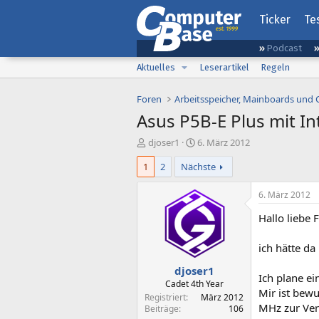
Ticker
Te
Podcast
Aktuelles
Leserartikel
Regeln
Foren
Arbeitsspeicher, Mainboards und
Asus P5B-E Plus mit I
E
E
djoser1
6. März 2012
r
r
1
2
Nächste
s
s
t
t
e
e
6. März 2012
l
l
Hallo liebe 
l
l
e
t
r
a
ich hätte da
m
djoser1
Ich plane e
Cadet 4th Year
Mir ist bew
Registriert
März 2012
MHz zur Ver
Beiträge
106