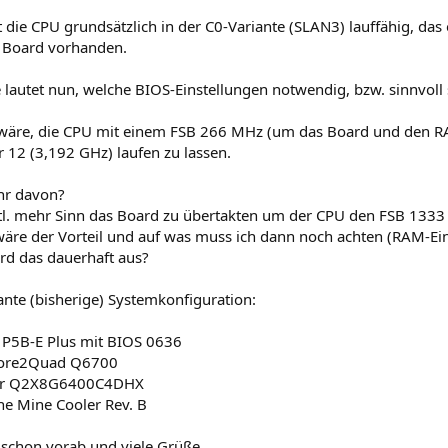
t die CPU grundsätzlich in der C0-Variante (SLAN3) lauffähig, das
 Board vorhanden.
lautet nun, welche BIOS-Einstellungen notwendig, bzw. sinnvoll 
wäre, die CPU mit einem FSB 266 MHz (um das Board und den RA
r 12 (3,192 GHz) laufen zu lassen.
Ihr davon?
tl. mehr Sinn das Board zu übertakten um der CPU den FSB 1333 
äre der Vorteil und auf was muss ich dann noch achten (RAM-Ein
ard das dauerhaft aus?
ante (bisherige) Systemkonfiguration:
P5B-E Plus mit BIOS 0636
 Core2Quad Q6700
ir Q2X8G6400C4DHX
he Mine Cooler Rev. B
 schon vorab und viele Grüße,