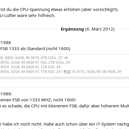
nst du die CPU-Spannung etwas erhöhen (aber vorsichtig!!!).
U-Lüfter wäre sehr hilfreich.
Ergänzung
(
6. März 2012
)
t1988
 FSB 1333 als Standard (nicht 1600)
D, B850, 64GB, RX 9070, 4TB SSDs, 32" 4k
 B550, 32GB, RX 9060 XT 16G, 2TB SSDs, 29"
 B550, 32GB, RX 6600 XT, 2TB SSD, 34"
 B450, 32GB, RX 6600 XT, 1TB SSD, 24"/
PC5:
i5-3570, 16GB, RX 580 8GB, 29"
t1988:
 einen FSB von 1333 MHZ, nicht 1600!
es schade, die CPU mit kleinerem FSB, dafür aber höherem Multi
U habe ich noch nicht. Habe auch schon über ein i7-System nachg