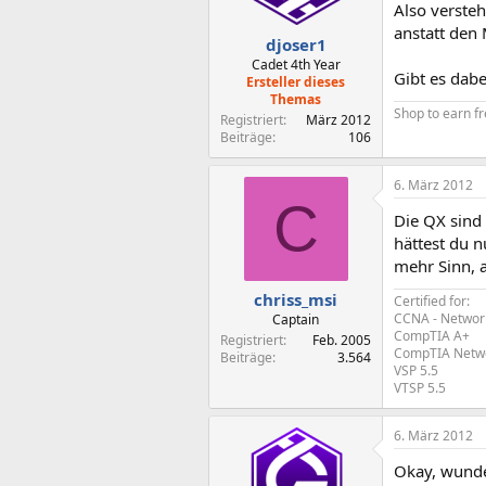
Also versteh
anstatt den 
djoser1
Cadet 4th Year
Gibt es dabe
Ersteller dieses
Themas
Shop to earn fr
Registriert
März 2012
Beiträge
106
6. März 2012
C
Die QX sind 
hättest du 
mehr Sinn, 
chriss_msi
Certified for:
CCNA - Networ
Captain
CompTIA A+
Registriert
Feb. 2005
CompTIA Netw
Beiträge
3.564
VSP 5.5
VTSP 5.5
6. März 2012
Okay, wunde