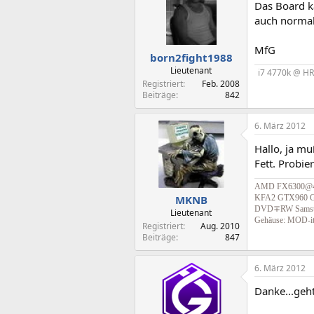
Das Board k
auch normal
MfG
born2fight1988
Lieutenant
i7 4770k @ HR
Registriert
Feb. 2008
Beiträge
842
6. März 2012
Hallo, ja mu
Fett. Probi
AMD FX6300@4,2
KFA2 GTX960 Ga
MKNB
DVD∓RW Samsung 
Lieutenant
Gehäuse: MOD-it 
Registriert
Aug. 2010
Beiträge
847
6. März 2012
Danke...geht