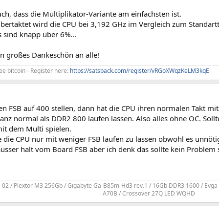
ch, dass die Multiplikator-Variante am einfachsten ist.
bertaktet wird die CPU bei 3,192 GHz im Vergleich zum Standartt
s sind knapp über 6%...
n großes Dankeschön an alle!
ee bitcoin - Register here:
https://satsback.com/register/vRGoXWqzKeLM3kqE
en FSB auf 400 stellen, dann hat die CPU ihren normalen Takt mi
anz normal als DDR2 800 laufen lassen. Also alles ohne OC. Soll
it dem Multi spielen.
 die CPU nur mit weniger FSB laufen zu lassen obwohl es unnötig
 ausser halt vom Board FSB aber ich denk das sollte kein Problem s
-02 / Plextor M3 256Gb / Gigabyte Ga-B85m-Hd3 rev.1 / 16Gb DDR3 1600 / Evga 6
A70B / Crossover 27Q LED WQHD​