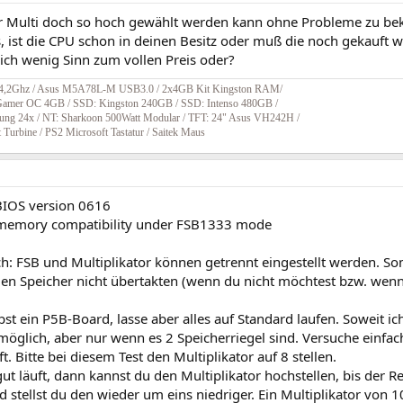
r Multi doch so hoch gewählt werden kann ohne Probleme zu be
, ist die CPU schon in deinen Besitz oder muß die noch gekauft 
ich wenig Sinn zum vollen Preis oder?
Ghz / Asus M5A78L-M USB3.0 / 2x4GB Kit Kingston RAM/
mer OC 4GB / SSD: Kingston 240GB / SSD: Intenso 480GB /
24x / NT: Sharkoon 500Watt Modular / TFT: 24" Asus VH242H /
Turbine / PS2 Microsoft Tastatur / Saitek Maus
BIOS version 0616
 memory compatibility under FSB1333 mode
ch: FSB und Multiplikator können getrennt eingestellt werden. S
en Speicher nicht übertakten (wenn du nicht möchtest bzw. wenn 
bst ein P5B-Board, lasse aber alles auf Standard laufen. Soweit ic
öglich, aber nur wenn es 2 Speicherriegel sind. Versuche einfac
. Bitte bei diesem Test den Multiplikator auf 8 stellen.
ut läuft, dann kannst du den Multiplikator hochstellen, bis der R
 stellst du den wieder um eins niedriger. Ein Multiplikator von 10