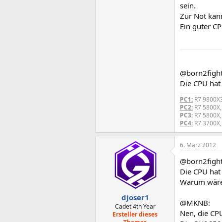
sein.
Zur Not kan
Ein guter CP
@born2figh
Die CPU hat
PC1:
R7 9800X3
PC2:
R7 5800X,
PC3:
R7 5800X,
PC4:
R7 3700X,
6. März 2012
@born2figh
Die CPU hat
Warum wäre 
djoser1
@MKNB:
Cadet 4th Year
Nen, die CP
Ersteller dieses