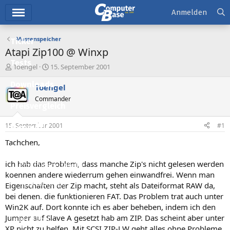
Hauptmenü
Anmelden
Massenspeicher
Ticker
Atapi Zip100 @ Winxp
Tests
E
E
Toengel
15. September 2001
r
r
Downloads
s
s
Toengel
t
t
Commander
e
e
Preisvergleich
l
l
l
l
15. September 2001
#1
Forum
e
t
r
a
Tachchen,
Aktuelles
m
ich hab das Problem, dass manche Zip's nicht gelesen werden
Empfohlene Inhalte
koennen andere wiederrum gehen einwandfrei. Wenn man
Neue Beiträge
Eigenschaften der Zip macht, steht als Dateiformat RAW da,
bei denen, die funktionieren FAT. Das Problem trat auch unter
Neueste Aktivitäten
Win2K auf. Dort konnte ich es aber beheben, indem ich den
Jumper auf Slave A gesetzt hab am ZIP. Das scheint aber unter
Leserartikel
XP nicht zu helfen. Mit SCSI ZIP-LW geht alles ohne Probleme.