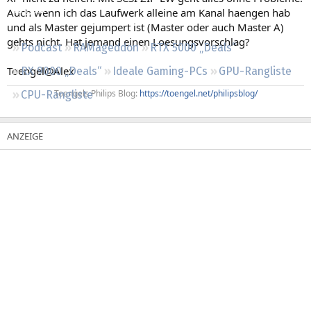
Regeln
Auch wenn ich das Laufwerk alleine am Kanal haengen hab
und als Master gejumpert ist (Master oder auch Master A)
gehts nicht. Hat jemand einen Loesungsvorschlag?
Podcast
RAMageddon
RTX 5000 „Deals“
Toengel@Alex
RX 9000 „Deals“
Ideale Gaming-PCs
GPU-Rangliste
Toengels Philips Blog:
https://toengel.net/philipsblog/
CPU-Rangliste