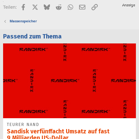
Facebook
X (Twitter)
Bluesky
Reddit
WhatsApp
E-Mail
Link
Teilen:
Massenspeicher
Passend zum Thema
TEURER NAND
Sandisk verfünffacht Umsatz auf fast
9 Milliarden US-Dollar