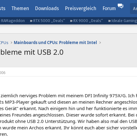
sts
Themen
Downloads
Preisvergleich
Forum
A
RAMageddon
RTX 5000 „Deals“
RX 9000 „Deals“
Ideale Gamin
 CPUs
Mainboards und CPUs: Probleme mit Intel
obleme mit USB 2.0
006
n ziemlich nerviges Problem mit meinem DFI Infinity 975X/G. Ich
s MP3-Player gekauft und diesen an meinen Rechner angeschloss
s Gerät" erkannt. Nach einigem hin und her funktionierte es im
eines Freundes angeschlossen. Dieser wurde sofort erkannt. Bei 
Produkt ohne USB 2.0 Unterstützung. Wir haben also mal den USB 
h wurde mein Archos erkannt. Ihr könnt euch aber sicher vorstell
ren.