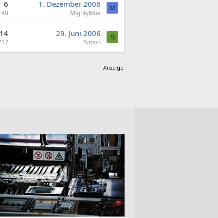
6
1. Dezember 2006
M
140
MightyMoe
14
29. Juni 2006
S
717
Simon