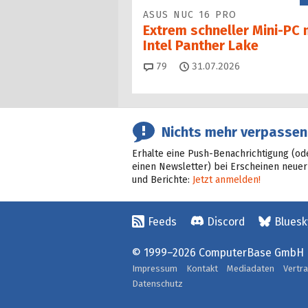
ASUS NUC 16 PRO
Extrem schneller Mini-PC 
Intel Panther Lake
Kommentare
79
31.07.2026
Nichts mehr verpassen
Erhalte eine Push-Benachrichtigung (od
einen Newsletter) bei Erscheinen neuer
und Berichte:
Jetzt anmelden!
Feeds
Discord
Bluesk
© 1999–2026 ComputerBase GmbH
Impressum
Kontakt
Mediadaten
Vertr
Datenschutz