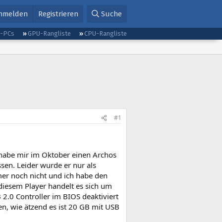
nmelden
Registrieren
Suche
g-PCs
GPU-Rangliste
CPU-Rangliste
#1
 habe mir im Oktober einen Archos
en. Leider wurde er nur als
mer noch nicht und ich habe den
diesem Player handelt es sich um
2.0 Controller im BIOS deaktiviert
en, wie ätzend es ist 20 GB mit USB