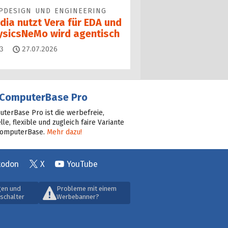
PDESIGN UND ENGINEERING
dia nutzt Vera für EDA und
ysicsNeMo wird agentisch
Kommentare
3
27.07.2026
ComputerBase Pro
terBase Pro ist die werbefreie,
lle, flexible und zugleich faire Variante
ComputerBase.
Mehr dazu!
todon
X
YouTube
gen und
Probleme mit einem
schalter
Werbebanner?