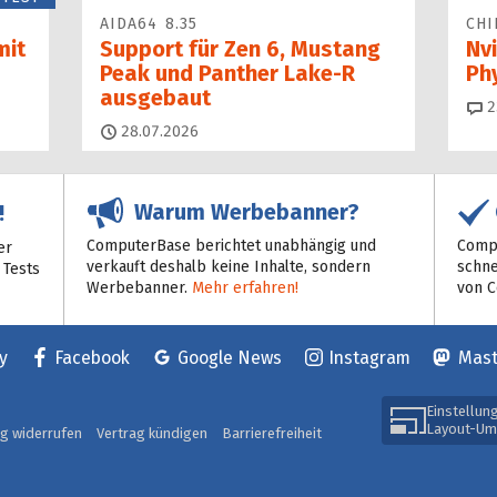
AIDA64 8.35
CHI
mit
Support für Zen 6, Mustang
Nvi
Peak und Panther Lake-R
Ph
ausgebaut
2
28.07.2026
Warum Werbebanner?
!
ComputerBase berichtet unabhängig und
Compu
er
verkauft deshalb keine Inhalte, sondern
schne
 Tests
Werbebanner.
Mehr erfahren!
von 
y
Facebook
Google News
Instagram
Mas
Einstellun
Layout-Um
ag widerrufen
Vertrag kündigen
Barrierefreiheit