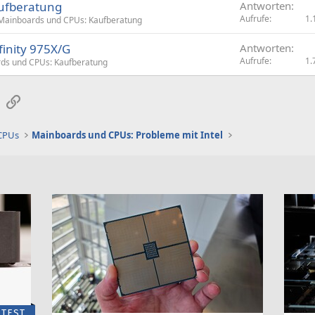
aufberatung
Antworten
r
Aufrufe
1.
Mainboards und CPUs: Kaufberatung
t
inity 975X/G
Antworten
Aufrufe
1.
ds und CPUs: Kaufberatung
sApp
E-Mail
Link
 CPUs
Mainboards und CPUs: Probleme mit Intel
TEST