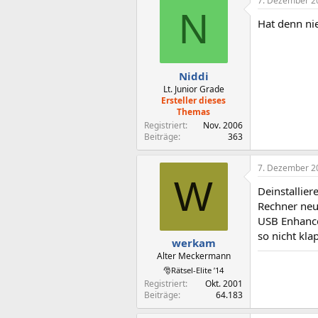
7. Dezember 2
N
Hat denn ni
Niddi
Lt. Junior Grade
Ersteller dieses
Themas
Registriert
Nov. 2006
Beiträge
363
7. Dezember 2
W
Deinstallie
Rechner neu,
USB Enhance
so nicht kla
werkam
Alter Meckermann
🎅Rätsel-Elite ’14
Registriert
Okt. 2001
Beiträge
64.183