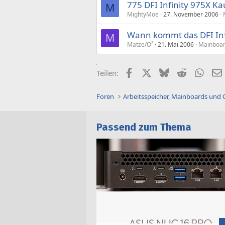
775 DFI Infinity 975X K
M
MightyMoe
27. November 2006
Wann kommt das DFI Inf
M
Matze/O²
21. Mai 2006
Mainboar
Facebook
X (Twitter)
Bluesky
Reddit
What
Teilen:
Foren
Arbeitsspeicher, Mainboards und
Passend zum Thema