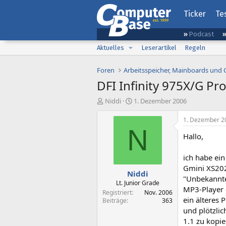
Ticker
Te
Podcast
Aktuelles
Leserartikel
Regeln
Foren
Arbeitsspeicher, Mainboards und
DFI Infinity 975X/G Pr
E
E
Niddi
1. Dezember 2006
r
r
s
s
1. Dezember 2
t
t
N
Hallo,
e
e
l
l
l
l
ich habe ei
e
t
Gmini XS202
Niddi
r
a
"Unbekannte
m
Lt. Junior Grade
MP3-Player 
Registriert
Nov. 2006
ein älteres 
Beiträge
363
und plötzlic
1.1 zu kopie