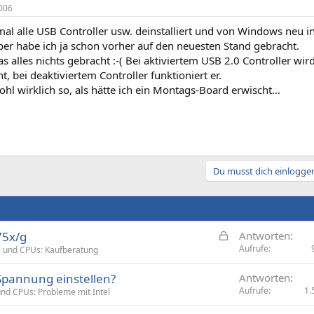
006
mal alle USB Controller usw. deinstalliert und von Windows neu in
ber habe ich ja schon vorher auf den neuesten Stand gebracht.
as alles nichts gebracht :-( Bei aktiviertem USB 2.0 Controller wir
t, bei deaktiviertem Controller funktioniert er.
ohl wirklich so, als hätte ich ein Montags-Board erwischt...
Du musst dich einloggen
G
75x/g
Antworten
e
Aufrufe
 und CPUs: Kaufberatung
s
 Spannung einstellen?
Antworten
p
Aufrufe
1.
nd CPUs: Probleme mit Intel
e
r