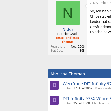
7. Dezember 2
N
So, ich hab 
Chipsatztrei
Leider hat d
Gerät erkann
Niddi
Es scheint w
Lt. Junior Grade
Ersteller dieses
Themas
Registriert
Nov. 2006
Beiträge
363
Ähnliche Themen
Wertfrage DFI Infinity 9
B
Boltar
17. April 2009
Mainboards
DFI Infinity 975X VCore
B
Boltar
25. Juli 2008
Mainboards u